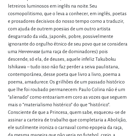
letreiros luminosos em inglês na noite. Seu
cosmopolitismo, que o leva a conhecer, em inglês, poetas
e prosadores decisivos do nosso tempo como a traduzir,
com ajuda de outrem poesias de um outro artista
desgarrado da vida, japonês, pobre, possivelmente
ignorante do orgulho étnico de seu povo que se considera
uma
Herrenrasse
(uma raça de dominadores) pois
descende, só ela, de deuses, aquele infeliz Takuboku
Ishikawa – tudo isso não faz perder a seiva paulistana,
contemporânea, desse poeta que livro a livro, poema a
poema, amadurece. Os grilhões de um passado histórico
que lhe foi roubado permanecem: Paulo Colina não é um
“alienado” como entoariam em coro as vozes que seguem
mais o “materialismo histérico” do que “histórico”.
Consciente de que a Princesa, quem sabe, esqueceu-se de
assinar a carteira de trabalho que completaria a Abolição,
ele sutilmente ironiza o carnaval como epopeia da raça,
da mesma maneira que não veria no futebol, creio, a