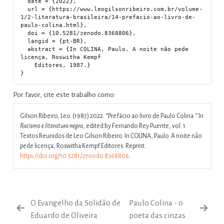
  date = {2022},

  url = {https://www.leogilsonribeiro.com.br/volume-
1/2-literatura-brasileira/14-prefacio-ao-livro-de-
paulo-colina.html},

  doi = {10.5281/zenodo.8368806},

  langid = {pt-BR},

  abstract = {In COLINA, Paulo. A noite não pede 
licença, Roswitha Kempf

    Editores, 1987.}

Por favor, cite este trabalho como:
Gilson Ribeiro, Leo. (1987) 2022.
“Prefácio ao livro de Paulo Colina .”
In
Racismo e literatura negra
, edited by Fernando Rey Puente, vol. 1.
Textos Reunidos de Leo Gilson Ribeiro. In COLINA, Paulo. A noite não
pede licença, Roswitha Kempf Editores. Reprint.
https://doi.org/10.5281/zenodo.8368806
.
O Evangelho da Solidão de
Paulo Colina - o
Eduardo de Oliveira
poeta das cinzas