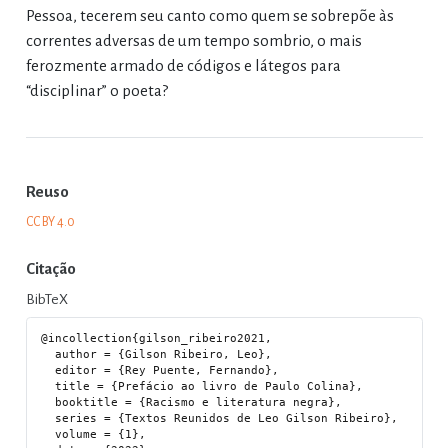
Pessoa, tecerem seu canto como quem se sobrepõe às
correntes adversas de um tempo sombrio, o mais
ferozmente armado de códigos e látegos para
“disciplinar” o poeta?
Reuso
CC BY 4.0
Citação
BibTeX
@incollection{gilson_ribeiro2021,

  author = {Gilson Ribeiro, Leo},

  editor = {Rey Puente, Fernando},

  title = {Prefácio ao livro de Paulo Colina},

  booktitle = {Racismo e literatura negra},

  series = {Textos Reunidos de Leo Gilson Ribeiro},

  volume = {1},
