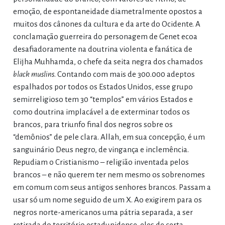
emoção, de espontaneidade diametralmente opostos a
muitos dos cânones da cultura e da arte do Ocidente. A
conclamação guerreira do personagem de Genet ecoa
desafiadoramente na doutrina violenta e fanática de
Elijha Muhhamda, o chefe da seita negra dos chamados
black muslins
. Contando com mais de 300.000 adeptos
espalhados por todos os Estados Unidos, esse grupo
semirreligioso tem 30 “templos” em vários Estados e
como doutrina implacável a de exterminar todos os
brancos, para triunfo final dos negros sobre os
“demônios” de pele clara. Allah, em sua concepção, é um
sanguinário Deus negro, de vingança e inclemência.
Repudiam o Cristianismo – religião inventada pelos
brancos – e não querem ter nem mesmo os sobrenomes
em comum com seus antigos senhores brancos. Passam a
usar só um nome seguido de um X. Ao exigirem para os
negros norte-americanos uma pátria separada, a ser
retirada do território estadunidense, eles de certa