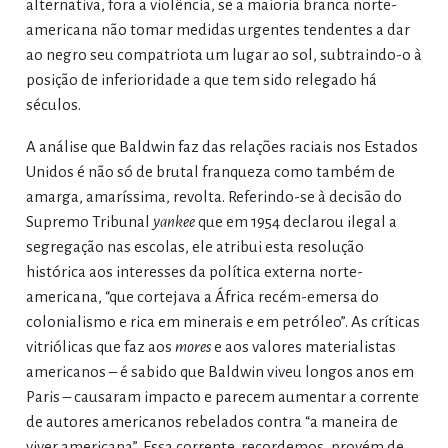
alternativa, fora a violência, se a maioria branca norte-
americana não tomar medidas urgentes tendentes a dar
ao negro seu compatriota um lugar ao sol, subtraindo-o à
posição de inferioridade a que tem sido relegado há
séculos.
A análise que Baldwin faz das relações raciais nos Estados
Unidos é não só de brutal franqueza como também de
amarga, amaríssima, revolta. Referindo-se à decisão do
Supremo Tribunal
yankee
que em 1954 declarou ilegal a
segregação nas escolas, ele atribui esta resolução
histórica aos interesses da política externa norte-
americana, “que cortejava a África recém-emersa do
colonialismo e rica em minerais e em petróleo”. As críticas
vitriólicas que faz aos
mores
e aos valores materialistas
americanos – é sabido que Baldwin viveu longos anos em
Paris – causaram impacto e parecem aumentar a corrente
de autores americanos rebelados contra “a maneira de
viver americana”. Essa corrente, recordemos, provém de