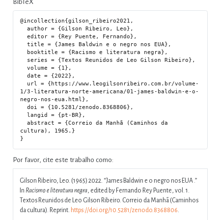
BibTeX
@incollection{gilson_ribeiro2021,

  author = {Gilson Ribeiro, Leo},

  editor = {Rey Puente, Fernando},

  title = {James Baldwin e o negro nos EUA},

  booktitle = {Racismo e literatura negra},

  series = {Textos Reunidos de Leo Gilson Ribeiro},

  volume = {1},

  date = {2022},

  url = {https://www.leogilsonribeiro.com.br/volume-
1/3-literatura-norte-americana/01-james-baldwin-e-o-
negro-nos-eua.html},

  doi = {10.5281/zenodo.8368806},

  langid = {pt-BR},

  abstract = {Correio da Manhã (Caminhos da 
cultura), 1965.}

Por favor, cite este trabalho como:
Gilson Ribeiro, Leo. (1965) 2022.
“James Baldwin e o negro nos EUA .”
In
Racismo e literatura negra
, edited by Fernando Rey Puente, vol. 1.
Textos Reunidos de Leo Gilson Ribeiro. Correio da Manhã (Caminhos
da cultura). Reprint.
https://doi.org/10.5281/zenodo.8368806
.