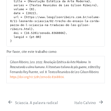
  title = {Revolução Estética da Arte Moderna},

  series = {Textos Reunidos de Leo Gilson Ribeiro},

  volume = {8},

  date = {2022},

  url = {https://www.leogilsonribeiro.com.br/volume-
8/11-leonardo-sciascia/02-trecho-do-ensaio-la-corda-
pazza-de-l-sciascia-na-traducao-de-leo-gilson-
ribeiro.html},

  doi = {10.5281/zenodo.8368806},

  langid = {pt-BR}

Por favor, cite este trabalho como:
Gilson Ribeiro, Leo. 2022.
Revolução Estética da Arte Moderna
. In
Perscrutando a alma humana: A literatura italiana do pós-guerra
, edited by
Fernando Rey Puente, vol. 8. Textos Reunidos de Leo Gilson Ribeiro.
https://doi.org/10.5281/zenodo.8368806
.
Sciascia. A palavra radical
Italo Calvino