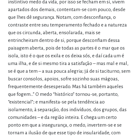
instintivo medo da vida, por isso se fecham em si, vivem
apartados dos demais, contentam-se com pouco, desde
que lhes dê segurança. Notam, com desconfiança, o
contraste entre seu temperamento fechado e a natureza
que os circunda, aberta, ensolarada, mais se
entrincheiram dentro de si, porque desconfiam dessa
paisagem aberta, pois de todas as partes é o mar que os
isola, isto é o que os exila e os deixa sós, e daí cada um é
uma ilha, e de si mesmo tira a satisfação – mas mal e mal,
se é que a tem – a sua pouca alegria; já de si taciturno, sem
buscar consolos, apoios, sofre sozinho suas mágoas,
frequentemente desesperado. Mas há também aqueles
que fogem…” O medo “histórico” tornou-se, portanto,
“existencial”; e manifesta-se pela tendência ao
isolamento, à separação, dos indivíduos, dos grupos, das
comunidades – e da região inteira. E chega um certo
ponto em que a insegurança, o medo, invertem-se e se
tornam a ilusão de que esse tipo de insularidade, com