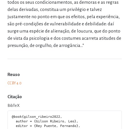
todos os seus condicionamentos, as demoras e as regras
delas derivadas, constitua um privilégio e talvez
justamente no ponto em que os efeitos, pela experiência,
são pré-condições de vulnerabilidade e debilidade: daí
surge uma espécie de alienação, de loucura, que do ponto
de vista da psicologia e dos costumes acarreta atitudes de
presunção, de orgulho, de arrogância…”
Reuso
CC BY 4.0
Citação
BibTeX
@book{gilson_ribeiro2022,

  author = {Gilson Ribeiro, Leo},

  editor = {Rey Puente, Fernando},
