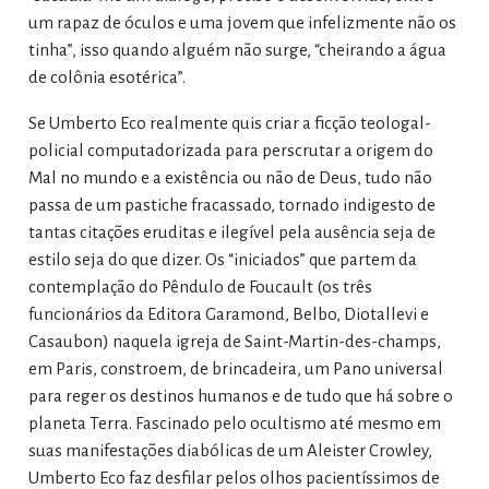
um rapaz de óculos e uma jovem que infelizmente não os
tinha”, isso quando alguém não surge, “cheirando a água
de colônia esotérica”.
Se Umberto Eco realmente quis criar a ficção teologal-
policial computadorizada para perscrutar a origem do
Mal no mundo e a existência ou não de Deus, tudo não
passa de um pastiche fracassado, tornado indigesto de
tantas citações eruditas e ilegível pela ausência seja de
estilo seja do que dizer. Os “iniciados” que partem da
contemplação do Pêndulo de Foucault (os três
funcionários da Editora Garamond, Belbo, Diotallevi e
Casaubon) naquela igreja de Saint-Martin-des-champs,
em Paris, constroem, de brincadeira, um Pano universal
para reger os destinos humanos e de tudo que há sobre o
planeta Terra. Fascinado pelo ocultismo até mesmo em
suas manifestações diabólicas de um Aleister Crowley,
Umberto Eco faz desfilar pelos olhos pacientíssimos de