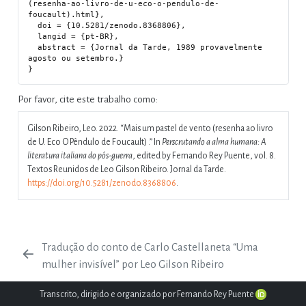
(resenha-ao-livro-de-u-eco-o-pendulo-de-
foucault).html},

  doi = {10.5281/zenodo.8368806},

  langid = {pt-BR},

  abstract = {Jornal da Tarde, 1989 provavelmente 
agosto ou setembro.}

Por favor, cite este trabalho como:
Gilson Ribeiro, Leo. 2022.
“Mais um pastel de vento (resenha ao livro
de U. Eco O Pêndulo de Foucault) .”
In
Perscrutando a alma humana: A
literatura italiana do pós-guerra
, edited by Fernando Rey Puente, vol. 8.
Textos Reunidos de Leo Gilson Ribeiro. Jornal da Tarde.
https://doi.org/10.5281/zenodo.8368806
.
Tradução do conto de Carlo Castellaneta “Uma
mulher invisível” por Leo Gilson Ribeiro
Transcrito, dirigido e organizado por Fernando Rey Puente