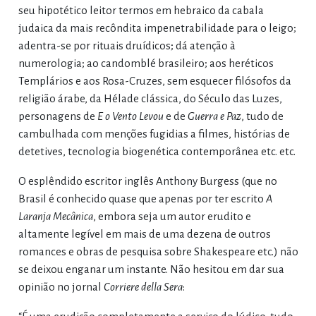
seu hipotético leitor termos em hebraico da cabala
judaica da mais recôndita impenetrabilidade para o leigo;
adentra-se por rituais druídicos; dá atenção à
numerologia; ao candomblé brasileiro; aos heréticos
Templários e aos Rosa-Cruzes, sem esquecer filósofos da
religião árabe, da Hélade clássica, do Século das Luzes,
personagens de
E o Vento Levou
e de
Guerra e Paz
, tudo de
cambulhada com menções fugidias a filmes, histórias de
detetives, tecnologia biogenética contemporânea etc. etc.
O esplêndido escritor inglês Anthony Burgess (que no
Brasil é conhecido quase que apenas por ter escrito
A
Laranja Mecânica
, embora seja um autor erudito e
altamente legível em mais de uma dezena de outros
romances e obras de pesquisa sobre Shakespeare etc.) não
se deixou enganar um instante. Não hesitou em dar sua
opinião no jornal
Corriere della Sera
: