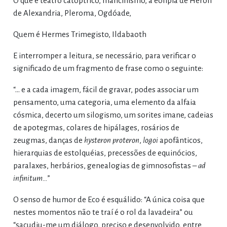
O que é teatro catóptrico, mancinismo, a eolípia de Héron
de Alexandria, Pleroma, Ogdóade,
Quem é Hermes Trimegisto, Ildabaoth
E interromper a leitura, se necessário, para verificar o
significado de um fragmento de frase como o seguinte:
“… e a cada imagem, fácil de gravar, podes associar um
pensamento, uma categoria, uma elemento da alfaia
cósmica, decerto um silogismo, um sorites imane, cadeias
de apotegmas, colares de hipálages, rosários de
zeugmas, danças de
hysteron proteron
,
logoi
apofânticos,
hierarquias de estolquéias, precessões de equinócios,
paralaxes, herbários, genealogias de gimnosofistas –
ad
infinitum…
”
O senso de humor de Eco é esquálido: “A única coisa que
nestes momentos não te traí é o rol da lavadeira” ou
“sacudiu-me um diálogo, preciso e desenvolvido, entre