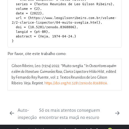
  series = {Textos Reunidos de Leo Gilson Ribeiro},

  volume = {2},

  date = {2022},

  url = {https://www.leogilsonribeiro.com.br/volume-
2/2-clarice-lispector/04-muito-sveglia.html},

  doi = {10.5281/zenodo.8368806},

  langid = {pt-BR},

  abstract = {Veja, 1974-04-24.}

Por favor, cite este trabalho como:
Gilson Ribeiro, Leo. (1974) 2022.
“Muito sveglia .”
In
Os escritores aquém
e além da literatura: Guimarães Rosa, Clarice Lispector e Hilda Hilst
, edited
by Fernando Rey Puente, vol. 2. Textos Reunidos de Leo Gilson
Ribeiro. Veja. Reprint.
https://doi.org/10.5281/zenodo.8368806
.
Auto-
Só os mais atentos conseguem
inspecção
encontrar esta maçã no escuro