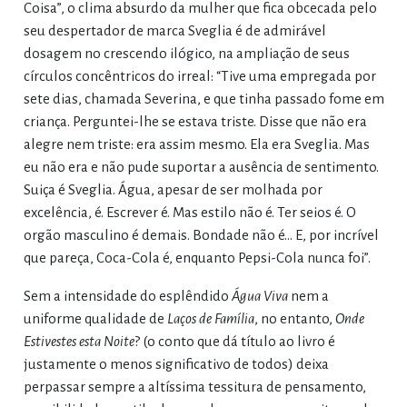
Coisa”, o clima absurdo da mulher que fica obcecada pelo
seu despertador de marca Sveglia é de admirável
dosagem no crescendo ilógico, na ampliação de seus
círculos concêntricos do irreal: “Tive uma empregada por
sete dias, chamada Severina, e que tinha passado fome em
criança. Perguntei-lhe se estava triste. Disse que não era
alegre nem triste: era assim mesmo. Ela era Sveglia. Mas
eu não era e não pude suportar a ausência de sentimento.
Suiça é Sveglia. Água, apesar de ser molhada por
excelência, é. Escrever é. Mas estilo não é. Ter seios é. O
orgão masculino é demais. Bondade não é… E, por incrível
que pareça, Coca-Cola é, enquanto Pepsi-Cola nunca foi”.
Sem a intensidade do esplêndido
Água Viva
nem a
uniforme qualidade de
Laços de Família
, no entanto,
Onde
Estivestes esta Noite
? (o conto que dá título ao livro é
justamente o menos significativo de todos) deixa
perpassar sempre a altíssima tessitura de pensamento,