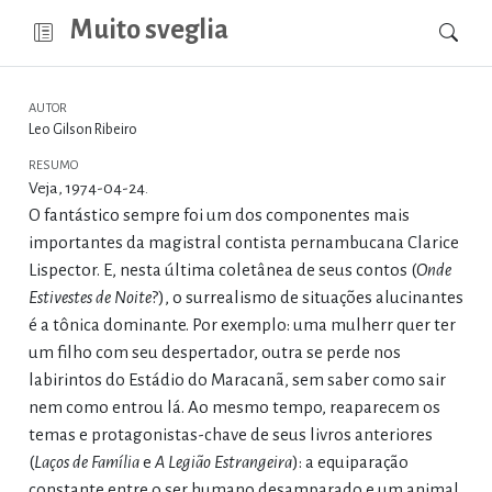
Muito sveglia
AUTOR
Leo Gilson Ribeiro
RESUMO
Veja, 1974-04-24.
O fantástico sempre foi um dos componentes mais
importantes da magistral contista pernambucana Clarice
Lispector. E, nesta última coletânea de seus contos (
Onde
Estivestes de Noite
?), o surrealismo de situações alucinantes
é a tônica dominante. Por exemplo: uma mulherr quer ter
um filho com seu despertador, outra se perde nos
labirintos do Estádio do Maracanã, sem saber como sair
nem como entrou lá. Ao mesmo tempo, reaparecem os
temas e protagonistas-chave de seus livros anteriores
(
Laços de Família
e
A Legião Estrangeira
): a equiparação
constante entre o ser humano desamparado e um animal