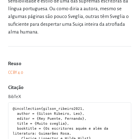
sensibilidade e estilo de uma das supremas escritoras da
língua portuguesa. Ou como diria a autora, mesmo se
algumas páginas são pouco Sveglia, outras têm Sveglia o
suficiente para despertar uma Suiça inteira da atrofiada
alma humana.
Reuso
CC BY 4.0
Citação
BibTeX
@incollection{gilson_ribeiro2021,

  author = {Gilson Ribeiro, Leo},

  editor = {Rey Puente, Fernando},

  title = {Muito sveglia},

  booktitle = {Os escritores aquém e além da 
literatura: Guimarães Rosa,

    Clarice Lispector e Hilda Hilst},
