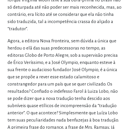
só deturpada até não poder ser mais reconhecida, mas, ao
contrário, era lícito até se considerar que ela não tinha
sido traduzida, tal a incompetência crassa do alçado a
“tradutor”.
Agora, a editora Nova Fronteira, sem dúvida a única que
herdou o elã das suas predecessoras no tempo, as
editoras Globo de Porto Alegre, sob a supervisão precisa
de Érico Veríssimo, e a José Olympio, enquanto esteve à
sua frente o audacioso fundador José Olympio, é a única
que se propõe a rever esse estado calamitoso e
constrangedor para um país que se quer civilizado. Os
resultados? Confiado o indefesso Farol à Luiza Lobo, não
se pode dizer que a nova tradução tenha descido aos
subníveis quase etílicos de incompreensão da “tradução
anterior”. O que acontece? Simplesmente que Luíza Lobo
tem suas peculiaridades nada benfazejas à boa tradução.
A primeira frase do romance, a frase de Mrs. Ramsay, já