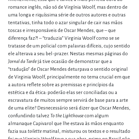
romance inglês, não só de Virgínia Woolf, mas dentro de
uma longa e riquíssima série de outros autores e outras
tentativas, tinha todo o azar singular de cair nas mãos
toscas e irresponsáveis de Oscar Mendes, que – que
diferença faz?! – “traduzia” Virginia Woolf como se se
tratasse de um policial com palavras difíceis, cujo sentido
ele alterava a seu bel-prazer. Nestas mesmas páginas do
Jornal da Tarde
já tive ocasião de demonstrar que a
“tradução” de Oscar Mendes deturpava o sentido original
de Virginia Woolf, principalmente no tema crucial em que
a autora reflete sobre as premissas e princípios da
estética e da ética: poderão elas ser conciliadas ou a
escravatura de muitos sempre servirá de base para a arte
de uma elite? Desnecessário será dizer que Oscar Mendes,
confundindo talvez
To the Lighthouse
com algum
almanaque Capivarol que lhe estava às mãos enquanto
fazia sua
toilette
matinal, misturou os textos e o resultado
foi que Virginia Woolf teve a sua obra-prima no Brasil não