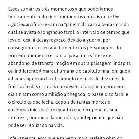
Esses sumários três momentos a que poderíamos
bruscamente reduzir os momentos cruciais de
To the
Lighthouse
cifrar-se-iam na “janela” da casa à beira-mar da
qual se avista o longínquo farol; o intervalo de tempo que
leva o local à desagregação, devido à guerra, por
conseguinte ao seu afastamento dos personagens do
primeiro momento e com o que a uma síntese de
abandono, de transformação em outra paisagem, inóspita
ou indiferente à marca humana e o capítulo final em que a
adiada viagem ao farol, símbolo de mais de dez anos de
frustração das crianças que desde o longínquo primeiro
dia tinham como ambição a chegada, o passeio ao farol e
o círculo que se fecha, depois de tantas mortes e
ausências iniciais: é um quadro que recupera, na sua
inteireza, por meio da memória, a integridade que não
pode ser realizada na vida.
Infelizmente, essa que é talvez a mais perfeita obra do