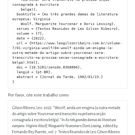
consagrada à escritora

    belga)},

  booktitle = {As três grandes damas da literatura 
europeia: Virginia

    Woolf, Marguerite Yourcenar e Doris Lessing},

  series = {Textos Reunidos de Leo Gilson Ribeiro},

  volume = {7},

  date = {2022},

  url = {https://www.leogilsonribeiro.com.br/volume-
7/01-virginia-woolf/04-woolf-ainda-um-enigma-(a-
outra-metade-do-artigo-sobre-yourcenar-sera-
transcrito-na-proxima-secao-consagrada-a-escritora-
belga).html},

  doi = {10.5281/zenodo.8368806},

  langid = {pt-BR},

  abstract = {Jornal da Tarde, 1982/01/23.}

Por favor, cite este trabalho como:
Gilson Ribeiro, Leo. 2022.
“Woolf, ainda um enigma (a outra metade
do artigo sobre Yourcenar será transcrito na próxima seção
consagrada à escritora belga) .”
In
As três grandes damas da literatura
europeia: Virginia Woolf, Marguerite Yourcenar e Doris Lessing
, edited by
Fernando Rey Puente, vol. 7. Textos Reunidos de Leo Gilson Ribeiro.