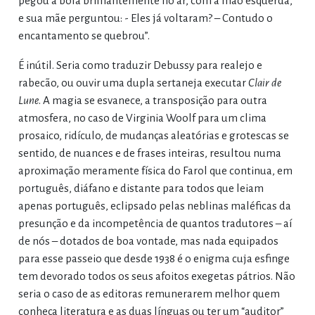
pegou a bola brilhantemente no ar, com a mão esquerda,
e sua mãe perguntou: - Eles já voltaram? – Contudo o
encantamento se quebrou”.
É inútil. Seria como traduzir Debussy para realejo e
rabecão, ou ouvir uma dupla sertaneja executar
Clair de
Lune
. A magia se esvanece, a transposição para outra
atmosfera, no caso de Virginia Woolf para um clima
prosaico, ridículo, de mudanças aleatórias e grotescas se
sentido, de nuances e de frases inteiras, resultou numa
aproximação meramente física do Farol que continua, em
português, diáfano e distante para todos que leiam
apenas português, eclipsado pelas neblinas maléficas da
presunção e da incompetência de quantos tradutores – aí
de nós – dotados de boa vontade, mas nada equipados
para esse passeio que desde 1938 é o enigma cuja esfinge
tem devorado todos os seus afoitos exegetas pátrios. Não
seria o caso de as editoras remunerarem melhor quem
conheça literatura e as duas línguas ou ter um “auditor”