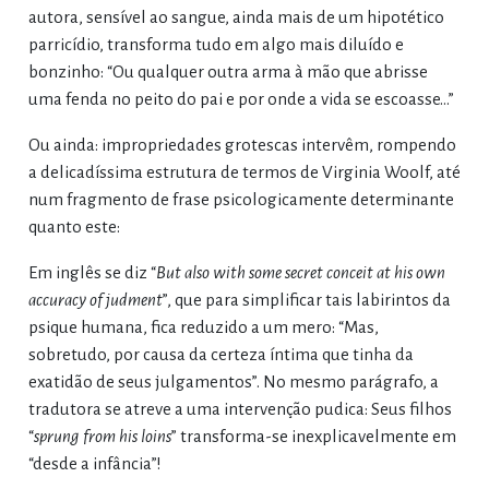
autora, sensível ao sangue, ainda mais de um hipotético
parricídio, transforma tudo em algo mais diluído e
bonzinho: “Ou qualquer outra arma à mão que abrisse
uma fenda no peito do pai e por onde a vida se escoasse…”
Ou ainda: impropriedades grotescas intervêm, rompendo
a delicadíssima estrutura de termos de Virginia Woolf, até
num fragmento de frase psicologicamente determinante
quanto este:
Em inglês se diz “
But also with some secret conceit at his own
accuracy of judment
”, que para simplificar tais labirintos da
psique humana, fica reduzido a um mero: “Mas,
sobretudo, por causa da certeza íntima que tinha da
exatidão de seus julgamentos”. No mesmo parágrafo, a
tradutora se atreve a uma intervenção pudica: Seus filhos
“
sprung from his loins
” transforma-se inexplicavelmente em
“desde a infância”!