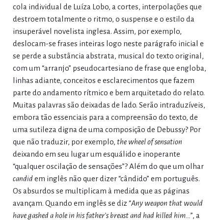
cola individual de Luíza Lobo, a cortes, interpolações que
destroem totalmente o ritmo, o suspense e o estilo da
insuperável novelista inglesa. Assim, por exemplo,
deslocam-se frases inteiras logo neste parágrafo inicial e
se perde a substância abstrata, musical do texto original,
com um “arranjo” pseudocartesiano de frase que engloba,
linhas adiante, conceitos e esclarecimentos que fazem
parte do andamento rítmico e bem arquitetado do relato.
Muitas palavras são deixadas de lado. Serão intraduzíveis,
embora tão essenciais para a compreensão do texto, de
uma sutileza digna de uma composição de Debussy? Por
que não traduzir, por exemplo,
the wheel of sensation
deixando em seu lugar um esquálido e inoperante
“qualquer oscilação de sensações”? Além do que um olhar
candid
em inglês não quer dizer “cândido” em português.
Os absurdos se multiplicam à medida que as páginas
avançam. Quando em inglês se diz “
Any weapon that would
have gashed a hole in his father’s breast and had killed him…
”, a