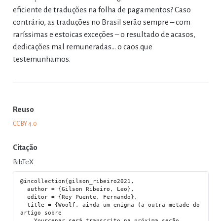
eficiente de traduções na folha de pagamentos? Caso
contrário, as traduções no Brasil serão sempre – com
raríssimas e estoicas exceções – o resultado de acasos,
dedicações mal remuneradas… o caos que
testemunhamos.
Reuso
CC BY 4.0
Citação
BibTeX
@incollection{gilson_ribeiro2021,

  author = {Gilson Ribeiro, Leo},

  editor = {Rey Puente, Fernando},

  title = {Woolf, ainda um enigma (a outra metade do 
artigo sobre

    Yourcenar será transcrito na próxima seção 