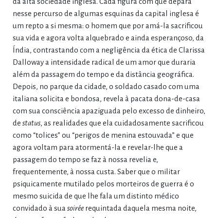
da alta sociedade inglesa. Cada figura com que depara
nesse percurso de algumas esquinas da capital inglesa é
um repto a si mesma: o homem que por amá-la sacrificou
sua vida e agora volta alquebrado e ainda esperançoso, da
Índia, contrastando com a negligência da ética de Clarissa
Dalloway a intensidade radical de um amor que duraria
além da passagem do tempo e da distância geográfica.
Depois, no parque da cidade, o soldado casado com uma
italiana solicita e bondosa, revela à pacata dona-de-casa
com sua consciência apaziguada pelo excesso de dinheiro,
de
status
, as realidades que ela cuidadosamente sacrificou
como “tolices” ou “perigos de menina estouvada” e que
agora voltam para atormentá-la e revelar-lhe que a
passagem do tempo se faz à nossa revelia e,
frequentemente, à nossa custa. Saber que o militar
psiquicamente mutilado pelos morteiros de guerra é o
mesmo suicida de que lhe fala um distinto médico
convidado à sua
soirée
requintada daquela mesma noite,