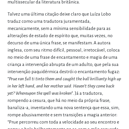
multissecular da literatura britânica.
Talvez uma última citação deixe claro que Luíza Lobo
traduz como uma tradutora juramentada,
mecanicamente, sem a mínima sensibilidade para as
alterações de estado de espírito que, muitas vezes, no
decurso de uma única frase, se manifestam. A autora
inglesa, com seu ritmo difícil, pessoal, irretocável, coloca
no meio de uma frase de encantamento e magia de uma
criança a intervenção abrupta de um adulto, que pela sua
intervenção paquidérmica destrói o encantamento fugaz:
“
Prue ran full ti tinto them and caught the ball brillianty high up
in her left hand, and her mother said: Haven’t they come back
yet? Whereupon the spell was broken
”. Já a tradutora,
rompendo a cesura, que há no meio da própria frase,
banaliza-a, inventando uma nova sentença que essa, sim,
rompe abusivamente e sem transições a magia anterior:
“Prue percorreu com toda a velocidade ao seu encontro e