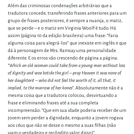
Além das criminosas condenações arbitrárias que a
tradutora concede, transferindo frases anteriores para um
grupo de frases posteriores, é sempre a nuança, o matiz,
que se perde – e o matiz em Virginia Woolf é tudo. Há
assim (página 10 da edição brasileira) uma frase: “Faria
alguma coisa para alegrá-los” que inexiste em inglês e que
dá à personagem de Mrs. Ramsay uma personalidade
diferente. E os erros vão crescendo de página a página:
“
Which an old woman could take from a young man without loss
of dignity and woe betide the girl – pray Heaven it was none of
her daughters
! –
who did not feel the worth of it, all that, it
implied, to the marrow of her bones
”. Absolutamente não é a
mesma coisa que a tradutora colocou, desvirtuando a
frase e eliminando frases até a sua completa
incompreensão: “Que em sua idade poderia receber de um
jovem sem perder a dignidade, enquanto a jovem rogava
aos céus que não se desse o mesmo a suas filhas (não
viam o verdadeiro e recôndito valor disso)”.