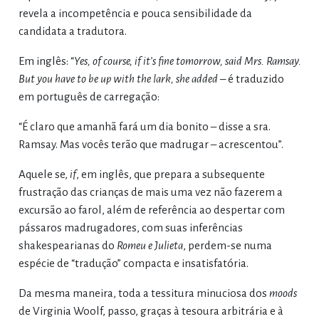
revela a incompetência e pouca sensibilidade da
candidata a tradutora.
Em inglês: “
Yes, of course, if it’s fine tomorrow, said Mrs. Ramsay.
But you have to be up with the lark, she added –
é traduzido
em português de carregação:
“É claro que amanhã fará um dia bonito – disse a sra.
Ramsay. Mas vocês terão que madrugar – acrescentou”.
Aquele se,
if
, em inglês, que prepara a subsequente
frustração das crianças de mais uma vez não fazerem a
excursão ao farol, além de referência ao despertar com
pássaros madrugadores, com suas inferências
shakespearianas do
Romeu e Julieta
, perdem-se numa
espécie de “tradução” compacta e insatisfatória.
Da mesma maneira, toda a tessitura minuciosa dos
moods
de Virginia Woolf, passo, graças à tesoura arbitrária e à