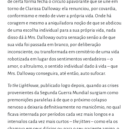
de certa forma fecha o círculo apavorante que se une em
torno de Clarissa Dalloway: ela renunciou, por covardia,
conformismo e medo de viver a própria vida. Onde há
coragem e mesmo a aniquiladora noção de que se abdicou
de uma escolha individual para a sua própria vida, nada
disso dá à Mrs. Dalloway outra sensação senão a de que
sua vida foi passada em branco, por deliberação
inconsciente, ou transformada em cemitério de uma vida
robotizada em lugar dos sentimentos verdadeiros – o
amor, o altruísmo, o sentido individual dado à vida – que
Mrs. Dalloway conseguira, até então, auto sufocar.
To the Lighthouse
, publicado logo depois, quando as crises
provenientes da Segunda Guerra Mundial surgiam como
premonições paralelas à de que o próximo colapso
nervoso a deixaria definitivamente no manicômio, no qual
ficava internada por períodos cada vez mais longos e a
intervalos cada vez mais curtos –
the jitters
– como ela os
chamava em seus diários ou para o seu paciente amigo, o