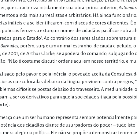
er, que caracteriza nitidamente sua obra-prima anterior,
As Sombra
mentos ainda mais surrealistas e arbitrários. Há ainda funcionári
efas inúteis e a se identificarem com discos de cores diferentes. 
a policiais ferozes a extorquir nomes de cidadãos pacíficos sob a 
redos para o Estado”. Ao contrário dos seres alados sobrenaturai
s Barbudos
, porém, surge um animal estranho, de cauda e peludo, 
, de
2001
, de Arthur Clarke, se apodera do comando, subjugando 
são: “Não é costume discutir ordens aqui em nosso território, e mu
alisado pelo pavor e pela inércia, o povoado aceita da Consulesa 
ciosas que colocadas debaixo da língua previnem contra perigos,
blemas difíceis se postas debaixo do travesseiro. A mediunidade, 
sam a ser os derivativos para aquela sociedade sitiada pela possib
rte).
meaça que um ser humano representa sempre potencialmente par
otência dos cidadãos diante de usurpadores do poder – tudo isto nã
 mera alegoria política. Ele não se propõe a demonstrar teorema