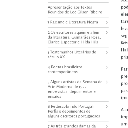
pod
Apresentação aos Textos
Reunidos de Leo Gilson Ribeiro
ele
tar
1 Racismo e Literatura Negra
lev
2 Os escritores aquém e além
seg
da literatura: Guimarães Rosa,
Clarice Lispector e Hilda Hils
Rei
Hal
3 Testemunhos Literários do
século XX
pri
4 Poetas brasileiros
Par
contemporâneos
pre
5 Alguns artistas da Semana de
pro
Arte Moderna de 1922:
pas
entrevistas, depoimentos e
ensaios
(mo
6 Redescobrindo Portugal:
A a
Perfis e depoimentos de
alguns escritores portugueses
imp
uma
7 As três grandes damas da