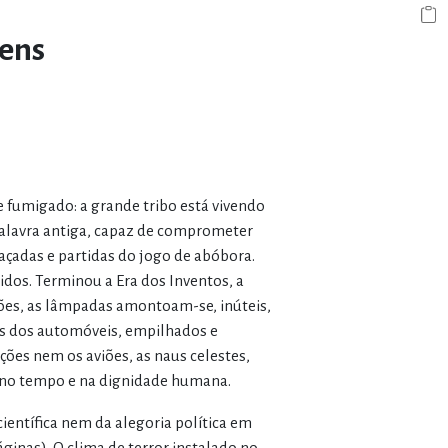
gens
 fumigado: a grande tribo está vivendo
palavra antiga, capaz de comprometer
caçadas e partidas do jogo de abóbora.
idos. Terminou a Era dos Inventos, a
visões, as lâmpadas amontoam-se, inúteis,
as dos automóveis, empilhados e
es nem os aviões, as naus celestes,
u no tempo e na dignidade humana.
ientífica nem da alegoria política em
páginas). O clima de terror instalado no