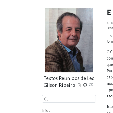
E
AUT
Leo 
RES
Jorn
O C
com
que
Par
cap
Textos Reunidos de Leo
nos
Gilson Ribeiro
apo
ate
Jos
Início
seu