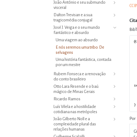
João Antônio e seu submundo
CC B
visceral
Dalton Trevisan e a sua
Cit
tragicomédia conjugal
José J. Veiga e o seu mundo
Bib
fantástico e absurdo
Uma viagem ao absurdo
@
  author = {Gilson Ribe
E nós seremos uma tribo. De
  editor = {Rey Puente,
selvagens
  title = {E nós seremos uma tribo
Uma história fantástica, contada
  booktitle = {Grandes contistas brasile
por um mestre
  series = {Textos Reunidos de Leo 
  volume = 
Rubem Fonseca e a renovação
  date = {2
do conto brasileiro
  url = {https://www.leogilsonribeiro.com.br/volume-10/03-jose-j-vei
s
Otto Lara Resende e o baú
  doi = {10.5281/zenodo
mágico de Minas Gerais
  langid = {p
Ricardo Ramos
  abstract = {Jornal da Tarde
Luís Vilela e a hostilidade
cotidiana nas metrópoles
Por 
João Gilberto Noll e a
complexidade plural das
relações humanas
Gi
Guilherme Scalzilli