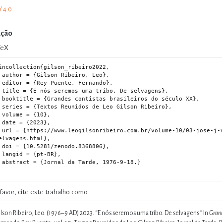
Y 4.0
ação
TeX
incollection{gilson_ribeiro2022,

iro, Leo},

 Fernando},

. De selvagens},

iros do século XX},

Gilson Ribeiro},

{10},

023},

ga/01-e-nos-seremos-uma-tribo-de-
elvagens.html},

.8368806},

t-BR},

, 1976-9-18.}

favor, cite este trabalho como:
lson Ribeiro, Leo. (1976–9 AD) 2023.
“E nós seremos uma tribo. De selvagens.”
In
Grand