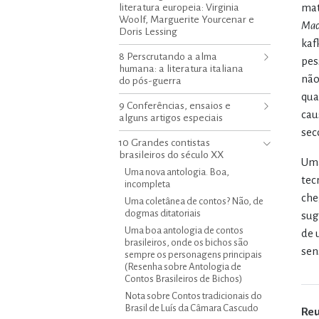
literatura europeia: Virginia
mat
Woolf, Marguerite Yourcenar e
Mac
Doris Lessing
kaf
8 Perscrutando a alma
pes
humana: a literatura italiana
não
do pós-guerra
qua
9 Conferências, ensaios e
cau
alguns artigos especiais
seco
10 Grandes contistas
brasileiros do século XX
Uma
Uma nova antologia. Boa,
tec
incompleta
che
Uma coletânea de contos? Não, de
dogmas ditatoriais
sug
Uma boa antologia de contos
de 
brasileiros, onde os bichos são
sen
sempre os personagens principais
(Resenha sobre Antologia de
Contos Brasileiros de Bichos)
Nota sobre Contos tradicionais do
Brasil de Luís da Câmara Cascudo
Re