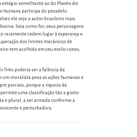
m estágio semelhante ao do
Planeta dos
ção humana participa do pesadelo
lvez ele seja o autor brasileiro mais
observa. Seja como for, seus personagens
o raramente cedem lugar à esperança e
uperação dos limites mecânicos de
eiro tem acolhida em seu estilo coeso,
da Tribo
poderia ser a falência da
que um moralista pesa as ações humanas e
re parciais, porque a riqueza de
 permite uma classificação tão a gosto
ta e plural, a ser armada conforme a
onvincente e perturbadora.