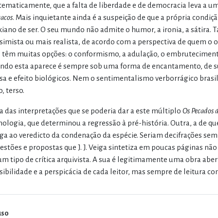
ematicamente, que a falta de liberdade e de democracia leva a u
acos
. Mais inquietante ainda é a suspeição de que a própria condi
kiano de ser. O seu mundo não admite o humor, a ironia, a sátira. Ta
simista ou mais realista, de acordo com a perspectiva de quem o 
 têm muitas opções: o conformismo, a adulação, o embruteciment
ndo esta aparece é sempre sob uma forma de encantamento, de s
sa e efeito biológicos. Nem o sentimentalismo verborrágico brasil
, terso.
 das interpretações que se poderia dar a este múltiplo
Os Pecados 
nologia, que determinou a regressão à pré-história. Outra, a de 
ga ao veredicto da condenação da espécie. Seriam decifrações semp
estões e propostas que J. J. Veiga sintetiza em poucas páginas não
um tipo de crítica arquivista. A sua é legitimamente uma obra aber
sibilidade e a perspicácia de cada leitor, mas sempre de leitura c
uso