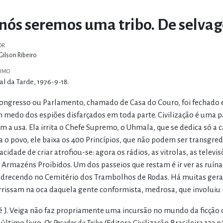
 nós seremos uma tribo. De selva
OR
Gilson Ribeiro
UMO
al da Tarde, 1976-9-18.
ongresso ou Parlamento, chamado de Casa do Couro, foi fechado e
 medo dos espiões disfarçados em toda parte. Civilização é uma 
m a usa. Ela irrita o Chefe Supremo, o Uhmala, que se dedica só a 
a o povo, ele baixa os 400 Princípios, que não podem ser transgred
acidade de criar atrofiou-se: agora os rádios, as vitrolas, as tele
 Armazéns Proibidos. Um dos passeios que restam é ir ver as ruín
drecendo no Cemitério dos Trambolhos de Rodas. Há muitas geraçõ
rrissam na oca daquela gente conformista, medrosa, que involui
é J. Veiga não faz propriamente uma incursão no mundo da ficção c
 último livro,
Os Pecados da Tribo
(Editora Civilização Brasileira 123 