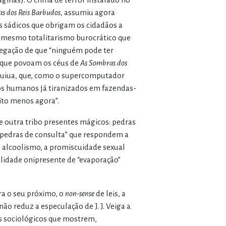
s dos Reis Barbudos
, assumiu agora
os sádicos que obrigam os cidadãos a
É o mesmo totalitarismo burocrático que
alegação de que “ninguém pode ter
s que povoam os céus de
As Sombras dos
o uiua, que, como o supercomputador
os humanos já tiranizados em fazendas-
ito menos agora”.
de outra tribo presentes mágicos: pedras
 “pedras de consulta” que respondem a
o alcoolismo, a promiscuidade sexual
ilidade onipresente de “evaporação”
a o seu próximo, o
non-sense
de leis, a
o reduz a especulação de J. J. Veiga a
s sociológicos que mostrem,