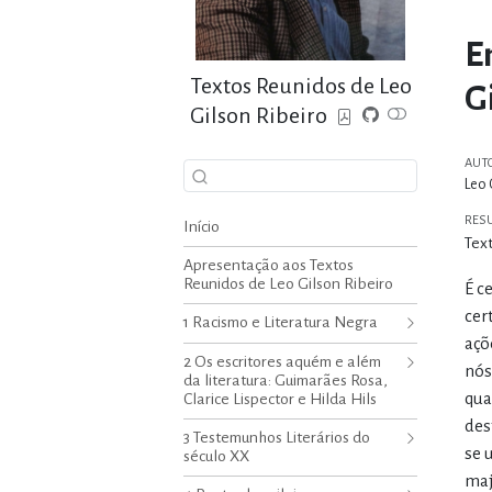
E
Textos Reunidos de Leo
G
Gilson Ribeiro
AUT
Leo 
RES
Início
Tex
Apresentação aos Textos
Reunidos de Leo Gilson Ribeiro
É c
cer
1 Racismo e Literatura Negra
açõ
2 Os escritores aquém e além
nós
da literatura: Guimarães Rosa,
qua
Clarice Lispector e Hilda Hils
des
3 Testemunhos Literários do
se 
século XX
maj