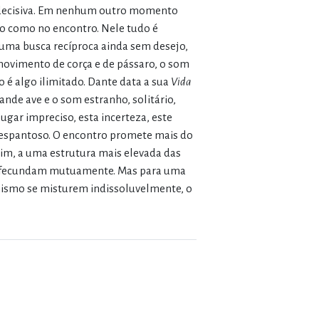
a decisiva. Em nenhum outro momento
so como no encontro. Nele tudo é
 uma busca recíproca ainda sem desejo,
movimento de corça e de pássaro, o som
 é algo ilimitado. Dante data a sua
Vida
ande ave e o som estranho, solitário,
ugar impreciso, esta incerteza, este
o espantoso. O encontro promete mais do
sim, a uma estrutura mais elevada das
se fecundam mutuamente. Mas para uma
nismo se misturem indissoluvelmente, o