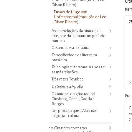
Cit
Gilson Ribeiro)
Bib
Ensaio de Hugo von
Hofmannsthal (tradução de Leo
@
Gilson Ribeiro)
  author = {Gilson Ribe
As interrelações da pintura, da
  editor = {Rey Puente,
música e da literatura no período
  title = {Ensaio de Hugo von Hofmannsthal (t
    R
barroco
  series = {Textos Reunidos de Leo 
O Barroco e a literatura
  volume =
  date = {2
Especificidade da literatura
  url = {https://www.leogilsonribeiro.com.br/volume-9/02-ensai
brasileira
  doi = {10.5281/zenodo
Psicologia e literatura. As boas e
  langid = {p
as más relações.
  abstract = {Texto de Hugo von Hofmannsthal tr
    
Três vezes Toynbee
De Selene à Apollo
Os autores do grito radical -
Por 
Ginsberg, Genet, Gadda e
Borges
Gi
Um produto que a Alalc não
e
negocia - cultura
Gi
10 Grandes contistas