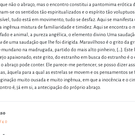
que não o abraço, mas o encontro constitui a pantomima erótic
nam-se os sentidos tão espiritualizados e o espírito tão voluptuo
sível, tudo está em movimento, tudo se desfaz. Aqui se manifesta
 ingênua mistura de familiaridade e timidez. Aqui se encontra o 
fado e animal, a pureza angélica, o elemento divino. Uma saudação
a
de uma saudação que lhe foi dirigida. Maravilhoso é o grito da gr
-mundano na madrugada, partido do mais alto pinheiro, […]. Este l
ejo apaixonado, este grito, do estranho em busca do estranho é 
 o abraço pode conter. Ele parece-me pertencer, se posso dizer as
sas, àquela para a qual as estrelas se movem e os pensamentos 
ginação muito ousada e muito ingênua, em que a inocência e o ci
ontro é, já em si, a antecipação do próprio abraço.
uso
Y 4.0