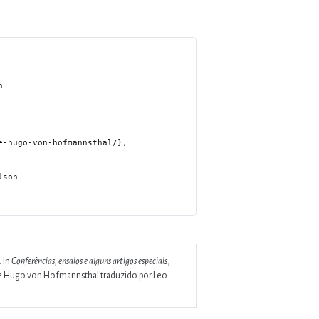
. In
Conferências, ensaios e alguns artigos especiais
,
 de Hugo von Hofmannsthal traduzido por Leo