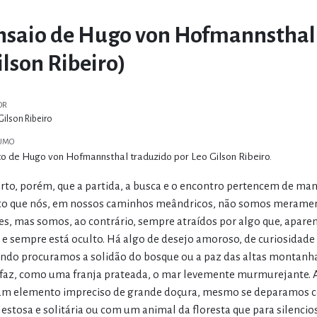
nsaio de Hugo von Hofmannsthal 
ilson Ribeiro)
OR
Gilson Ribeiro
UMO
to de Hugo von Hofmannsthal traduzido por Leo Gilson Ribeiro.
erto, porém, que a partida, a busca e o encontro pertencem de manei
to que nós, em nossos caminhos meândricos, não somos merament
es, mas somos, ao contrário, sempre atraídos por algo que, apar
 e sempre está oculto. Há algo de desejo amoroso, de curiosida
ndo procuramos a solidão do bosque ou a paz das altas montanhas
faz, como uma franja prateada, o mar levemente murmurejante. A 
um elemento impreciso de grande doçura, mesmo se deparamos co
estosa e solitária ou com um animal da floresta que para silencios