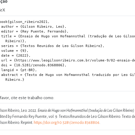
ação
TeX
book{gilson_ribeiro2021,

iro, Leo},

 Fernando},

radução de Leo Gilson

ibeiro)},

Gilson Ribeiro},

 {9},

022},

o-de-hugo-von-hofmannsthal/},

.8368806},

t-BR},

aduzido por Leo Gilson

Ribeiro.}

favor, cite este trabalho como:
lson Ribeiro, Leo. 2022.
Ensaio de Hugo von Hofmannsthal (tradução de Leo Gilson Ribeiro)
dited by Fernando Rey Puente, vol. 9. Textos Reunidos de Leo Gilson Ribeiro. Texto
lson Ribeiro. Reprint.
https://doi.org/10.5281/zenodo.8368806
.