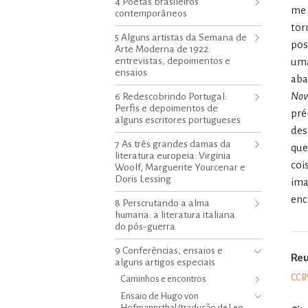
4 Poetas brasileiros
me 
contemporâneos
tor
5 Alguns artistas da Semana de
pos
Arte Moderna de 1922:
entrevistas, depoimentos e
uma
ensaios
aba
Nov
6 Redescobrindo Portugal:
Perfis e depoimentos de
pré
alguns escritores portugueses
des
7 As três grandes damas da
que
literatura europeia: Virginia
coi
Woolf, Marguerite Yourcenar e
Doris Lessing
ima
enc
8 Perscrutando a alma
humana: a literatura italiana
do pós-guerra
9 Conferências, ensaios e
Re
alguns artigos especiais
CC B
Caminhos e encontros
Ensaio de Hugo von
Hofmannsthal (tradução de Leo