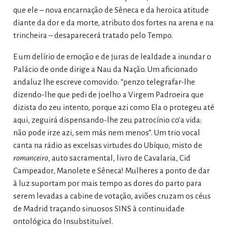
que ele – nova encarnação de Sêneca e da heroica atitude
diante da dor e da morte, atributo dos fortes na arena e na
trincheira – desaparecerá tratado pelo Tempo.
E um delírio de emoção e de juras de lealdade a inundar o
Palácio de onde dirige a Nau da Nação. Um aficionado
andaluz lhe escreve comovido: “penzo telegrafar-lhe
dizendo-lhe que pedi de joelho a Virgem Padroeira que
dizista do zeu intento, porque azi como Ela o protegeu até
aqui, zeguirá dispensando-lhe zeu patrocínio co’a vida:
não pode irze azi, sem más nem menos”. Um trio vocal
canta na rádio as excelsas virtudes do Ubíquo, misto de
romanceiro
, auto sacramental, livro de Cavalaria, Cid
Campeador, Manolete e Sêneca! Mulheres a ponto de dar
à luz suportam por mais tempo as dores do parto para
serem levadas a cabine de votação, aviões cruzam os céus
de Madrid traçando sinuosos SINS à continuidade
ontológica do Insubstituível.