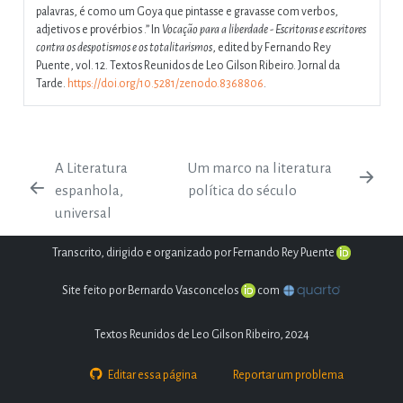
palavras, é como um Goya que pintasse e gravasse com verbos,
adjetivos e provérbios .”
In
Vocação para a liberdade - Escritoras e escritores
contra os despotismos e os totalitarismos
, edited by Fernando Rey
Puente, vol. 12. Textos Reunidos de Leo Gilson Ribeiro. Jornal da
Tarde.
https://doi.org/10.5281/zenodo.8368806
.
A Literatura
Um marco na literatura
espanhola,
política do século
universal
Transcrito, dirigido e organizado por Fernando Rey Puente
Site feito por Bernardo Vasconcelos
com
Textos Reunidos de Leo Gilson Ribeiro, 2024
Editar essa página
Reportar um problema