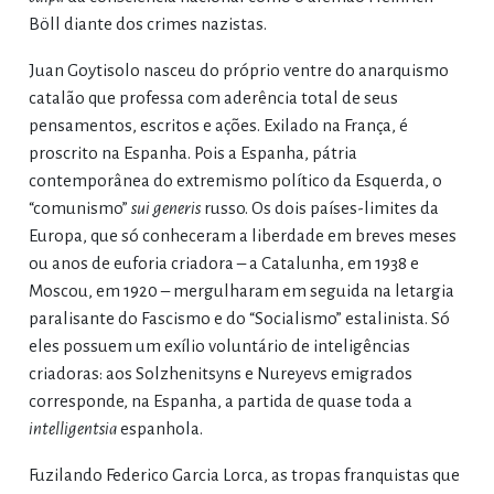
Böll diante dos crimes nazistas.
Juan Goytisolo nasceu do próprio ventre do anarquismo
catalão que professa com aderência total de seus
pensamentos, escritos e ações. Exilado na França, é
proscrito na Espanha. Pois a Espanha, pátria
contemporânea do extremismo político da Esquerda, o
“comunismo”
sui generis
russo. Os dois países-limites da
Europa, que só conheceram a liberdade em breves meses
ou anos de euforia criadora – a Catalunha, em 1938 e
Moscou, em 1920 – mergulharam em seguida na letargia
paralisante do Fascismo e do “Socialismo” estalinista. Só
eles possuem um exílio voluntário de inteligências
criadoras: aos Solzhenitsyns e Nureyevs emigrados
corresponde, na Espanha, a partida de quase toda a
intelligentsia
espanhola.
Fuzilando Federico Garcia Lorca, as tropas franquistas que