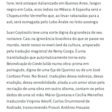
livre, terá sotaque italianizado em Buenos Aires, langor
negro em Cuba, ecos índios no México. A Espanha será o
Chapeuzinho Vermelho que, ao levar rabanadas para a
avó, será esmagada pelo Lobo Árabe no leito avoengo.
Juan Goytisolo teve uma sorte digna da grandeza de seu
romance. Caiu na ignorância brasileira do que se passe no
mundo, neste nosso
no man’s land
da cultura, amparado
pela tradução magistral de Remy Gorga. É uma
transladação que automaticamente torna esta
Reivindicação do Conde Julião
numa obra-prima em
português, digna de uma Eça de Queiroz ou de um José
Cardoso Pires. No Brasil, traduções dessa nobreza, dessa
erudição, dessa sensibilidade, aliada a um amor ativo pela
recriação de uma obra em outro idioma, contam-se pelos
dedos de uma só mão. Mário Quintana e Cecília Meirelles
traduzindo Virginia Woolf, Carlos Drummond de
Andrade, transcrevendo Proust. Antônio Houaiss