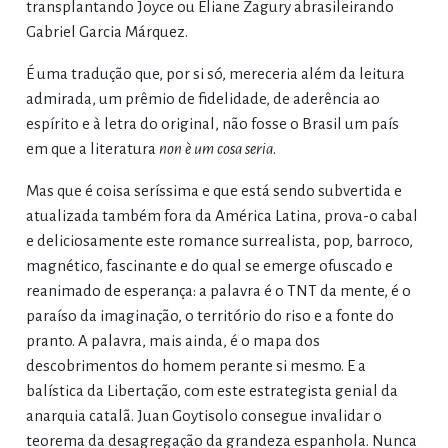
transplantando Joyce ou Eliane Zagury abrasileirando
Gabriel Garcia Márquez.
É uma tradução que, por si só, mereceria além da leitura
admirada, um prêmio de fidelidade, de aderência ao
espírito e à letra do original, não fosse o Brasil um país
em que a literatura
non è um cosa seria
.
Mas que é coisa seríssima e que está sendo subvertida e
atualizada também fora da América Latina, prova-o cabal
e deliciosamente este romance surrealista, pop, barroco,
magnético, fascinante e do qual se emerge ofuscado e
reanimado de esperança: a palavra é o TNT da mente, é o
paraíso da imaginação, o território do riso e a fonte do
pranto. A palavra, mais ainda, é o mapa dos
descobrimentos do homem perante si mesmo. E a
balística da Libertação, com este estrategista genial da
anarquia catalã. Juan Goytisolo consegue invalidar o
teorema da desagregação da grandeza espanhola. Nunca