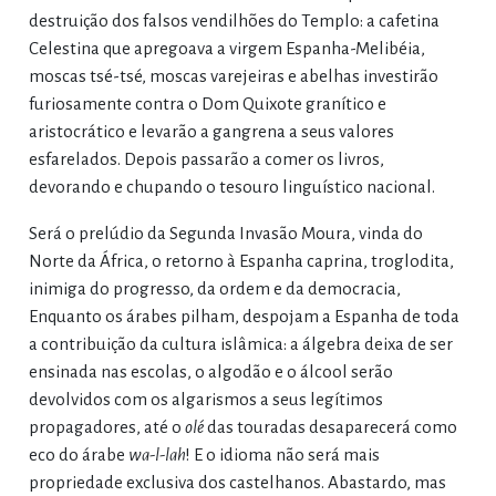
destruição dos falsos vendilhões do Templo: a cafetina
Celestina que apregoava a virgem Espanha-Melibéia,
moscas tsé-tsé, moscas varejeiras e abelhas investirão
furiosamente contra o Dom Quixote granítico e
aristocrático e levarão a gangrena a seus valores
esfarelados. Depois passarão a comer os livros,
devorando e chupando o tesouro linguístico nacional.
Será o prelúdio da Segunda Invasão Moura, vinda do
Norte da África, o retorno à Espanha caprina, troglodita,
inimiga do progresso, da ordem e da democracia,
Enquanto os árabes pilham, despojam a Espanha de toda
a contribuição da cultura islâmica: a álgebra deixa de ser
ensinada nas escolas, o algodão e o álcool serão
devolvidos com os algarismos a seus legítimos
propagadores, até o
olé
das touradas desaparecerá como
eco do árabe
wa-l-lah
! E o idioma não será mais
propriedade exclusiva dos castelhanos. Abastardo, mas