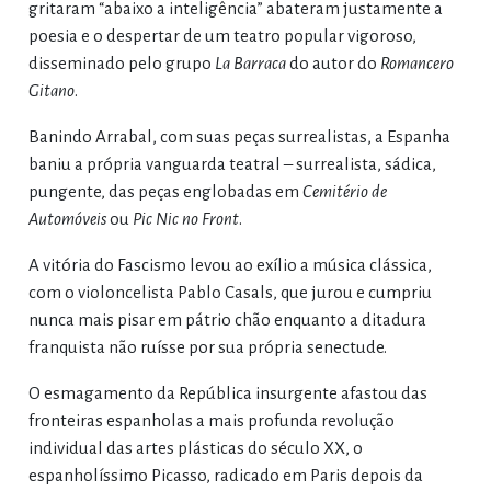
gritaram “abaixo a inteligência” abateram justamente a
poesia e o despertar de um teatro popular vigoroso,
disseminado pelo grupo
La Barraca
do autor do
Romancero
Gitano
.
Banindo Arrabal, com suas peças surrealistas, a Espanha
baniu a própria vanguarda teatral – surrealista, sádica,
pungente, das peças englobadas em
Cemitério de
Automóveis
ou
Pic Nic no Front
.
A vitória do Fascismo levou ao exílio a música clássica,
com o violoncelista Pablo Casals, que jurou e cumpriu
nunca mais pisar em pátrio chão enquanto a ditadura
franquista não ruísse por sua própria senectude.
O esmagamento da República insurgente afastou das
fronteiras espanholas a mais profunda revolução
individual das artes plásticas do século XX, o
espanholíssimo Picasso, radicado em Paris depois da