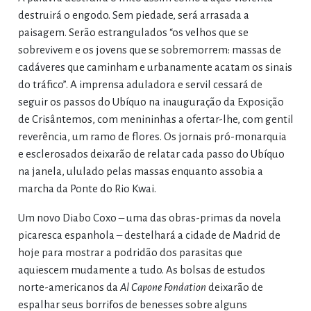
destruirá o engodo. Sem piedade, será arrasada a
paisagem. Serão estrangulados “os velhos que se
sobrevivem e os jovens que se sobremorrem: massas de
cadáveres que caminham e urbanamente acatam os sinais
do tráfico”. A imprensa aduladora e servil cessará de
seguir os passos do Ubíquo na inauguração da Exposição
de Crisântemos, com menininhas a ofertar-lhe, com gentil
reverência, um ramo de flores. Os jornais pró-monarquia
e esclerosados deixarão de relatar cada passo do Ubíquo
na janela, ululado pelas massas enquanto assobia a
marcha da Ponte do Rio Kwai.
Um novo Diabo Coxo – uma das obras-primas da novela
picaresca espanhola – destelhará a cidade de Madrid de
hoje para mostrar a podridão dos parasitas que
aquiescem mudamente a tudo. As bolsas de estudos
norte-americanos da
Al Capone Fondation
deixarão de
espalhar seus borrifos de benesses sobre alguns