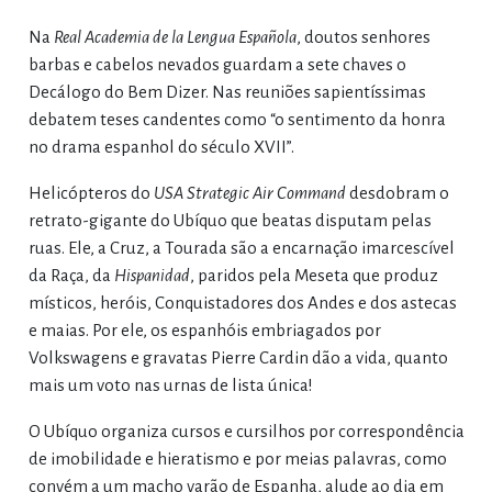
Na
Real Academia de la Lengua Española
, doutos senhores
barbas e cabelos nevados guardam a sete chaves o
Decálogo do Bem Dizer. Nas reuniões sapientíssimas
debatem teses candentes como “o sentimento da honra
no drama espanhol do século XVII”.
Helicópteros do
USA Strategic Air Command
desdobram o
retrato-gigante do Ubíquo que beatas disputam pelas
ruas. Ele, a Cruz, a Tourada são a encarnação imarcescível
da Raça, da
Hispanidad
, paridos pela Meseta que produz
místicos, heróis, Conquistadores dos Andes e dos astecas
e maias. Por ele, os espanhóis embriagados por
Volkswagens e gravatas Pierre Cardin dão a vida, quanto
mais um voto nas urnas de lista única!
O Ubíquo organiza cursos e cursilhos por correspondência
de imobilidade e hieratismo e por meias palavras, como
convém a um macho varão de Espanha, alude ao dia em