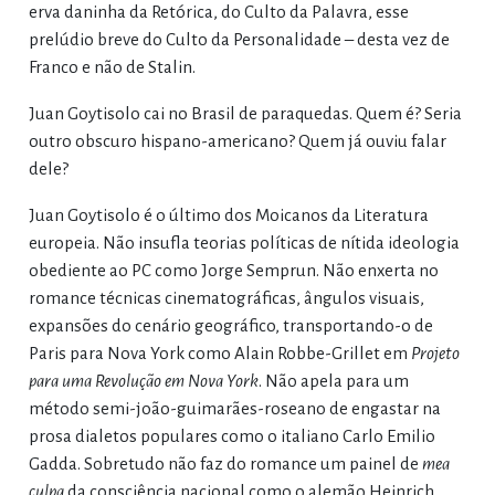
erva daninha da Retórica, do Culto da Palavra, esse
prelúdio breve do Culto da Personalidade – desta vez de
Franco e não de Stalin.
Juan Goytisolo cai no Brasil de paraquedas. Quem é? Seria
outro obscuro hispano-americano? Quem já ouviu falar
dele?
Juan Goytisolo é o último dos Moicanos da Literatura
europeia. Não insufla teorias políticas de nítida ideologia
obediente ao PC como Jorge Semprun. Não enxerta no
romance técnicas cinematográficas, ângulos visuais,
expansões do cenário geográfico, transportando-o de
Paris para Nova York como Alain Robbe-Grillet em
Projeto
para uma Revolução em Nova York
. Não apela para um
método semi-joão-guimarães-roseano de engastar na
prosa dialetos populares como o italiano Carlo Emilio
Gadda. Sobretudo não faz do romance um painel de
mea
culpa
da consciência nacional como o alemão Heinrich