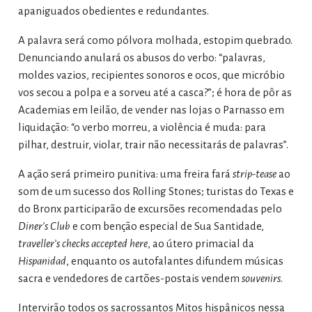
apaniguados obedientes e redundantes.
A palavra será como pólvora molhada, estopim quebrado.
Denunciando anulará os abusos do verbo: “palavras,
moldes vazios, recipientes sonoros e ocos, que micróbio
vos secou a polpa e a sorveu até a casca?”; é hora de pôr as
Academias em leilão, de vender nas lojas o Parnasso em
liquidação: “o verbo morreu, a violência é muda: para
pilhar, destruir, violar, trair não necessitarás de palavras”.
A ação será primeiro punitiva: uma freira fará
strip-tease
ao
som de um sucesso dos Rolling Stones; turistas do Texas e
do Bronx participarão de excursões recomendadas pelo
Diner’s Club
e com benção especial de Sua Santidade,
traveller’s checks accepted here
, ao útero primacial da
Hispanidad
, enquanto os autofalantes difundem músicas
sacra e vendedores de cartões-postais vendem
souvenirs
.
Intervirão todos os sacrossantos Mitos hispânicos nessa