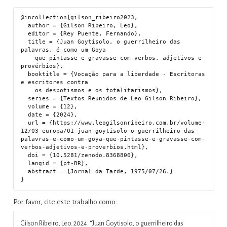
@incollection{gilson_ribeiro2023,

  author = {Gilson Ribeiro, Leo},

  editor = {Rey Puente, Fernando},

  title = {Juan Goytisolo, o guerrilheiro das 
palavras, é como um Goya

    que pintasse e gravasse com verbos, adjetivos e 
provérbios},

  booktitle = {Vocação para a liberdade - Escritoras 
e escritores contra

    os despotismos e os totalitarismos},

  series = {Textos Reunidos de Leo Gilson Ribeiro},

  volume = {12},

  date = {2024},

  url = {https://www.leogilsonribeiro.com.br/volume-
12/03-europa/01-juan-goytisolo-o-guerrilheiro-das-
palavras-e-como-um-goya-que-pintasse-e-gravasse-com-
verbos-adjetivos-e-proverbios.html},

  doi = {10.5281/zenodo.8368806},

  langid = {pt-BR},

  abstract = {Jornal da Tarde, 1975/07/26.}

Por favor, cite este trabalho como:
Gilson Ribeiro, Leo. 2024.
“Juan Goytisolo, o guerrilheiro das