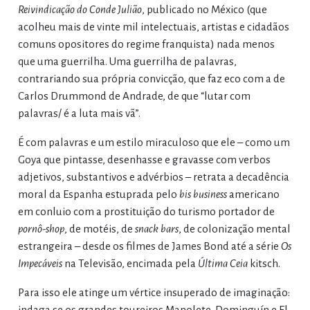
Reivindicação do Conde Julião
, publicado no México (que
acolheu mais de vinte mil intelectuais, artistas e cidadãos
comuns opositores do regime franquista) nada menos
que uma guerrilha. Uma guerrilha de palavras,
contrariando sua própria convicção, que faz eco com a de
Carlos Drummond de Andrade, de que “lutar com
palavras/ é a luta mais vã”.
É com palavras e um estilo miraculoso que ele – como um
Goya que pintasse, desenhasse e gravasse com verbos
adjetivos, substantivos e advérbios – retrata a decadência
moral da Espanha estuprada pelo
bis business
americano
em conluio com a prostituição do turismo portador de
pornô-shop
, de motéis, de
snack bars
, de colonização mental
estrangeira – desde os filmes de James Bond até a série
Os
Impecáveis
na Televisão, encimada pela
Última Ceia
kitsch.
Para isso ele atinge um vértice insuperado de imaginação:
indaga se os grandes toureiros Manolete, Dominguín e El