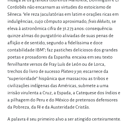
Cordobês não encarnam as virtudes do estoicismo de
Sêneca: “ele reza jaculatórias em latim e orações ricas em
indulgências, cujo cômputo aproximado,
frais déduits
, se
eleva à astronômica cifra de 31.273 anos: consequência:
quinze almas do purgatório aliviadas de suas penas de
aflição e de sentido, segundo a fidelíssima e doce
contabilidade IBM”; faz pastiches deliciosos dos grandes
poetas e prosadores da Espanha: encaixa em seu texto
fervilhante versos de Fray Luís de León ou de Lorca,
trechos do livro de sucesso
Platero y yo
; escarnece da
“superioridade” hispânica que massacrou as tribos e
civilizações indígenas das Américas, submete a uma
irrisão virulenta a Cruz, a Espada, a Catequese dos índios e
a pilhagem do Peru e do México de pretensos defensores
da Pobreza, da Fé e da Austeridade Cristãs.
A palavra é seu primeiro alvo a ser atingido certeiramente.