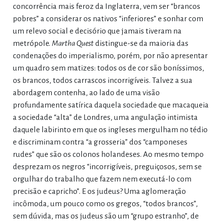
concorrência mais feroz da Inglaterra, vem ser “brancos
pobres” a considerar os nativos “inferiores” e sonhar com
um relevo social e decisório que jamais tiveram na
metrópole.
Martha Quest
distingue-se da maioria das
condenações do imperialismo, porém, por não apresentar
um quadro sem matizes: todos os de cor são boníssimos,
os brancos, todos carrascos incorrigíveis. Talvez a sua
abordagem contenha, ao lado de uma visão
profundamente satírica daquela sociedade que macaqueia
a sociedade “alta” de Londres, uma angulação intimista
daquele labirinto em que os ingleses mergulham no tédio
e discriminam contra “a grosseria” dos “camponeses
rudes” que são os colonos holandeses. Ao mesmo tempo
desprezam os negros “incorrigíveis, preguiçosos, sem se
orgulhar do trabalho que fazem nem executá-lo com
precisão e capricho”. E os judeus? Uma aglomeração
incômoda, um pouco como os gregos, “todos brancos”,
sem dúvida, mas os judeus são um “grupo estranho”, de