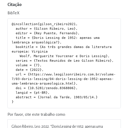
Citação
BibTeX
@incollection{gilson_ribeiro2021,

  author = {Gilson Ribeiro, Leo},

  editor = {Rey Puente, Fernando},

  title = {Doris Lessing de 1952: apenas uma 
lembrança arqueológica?},

  booktitle = {As três grandes damas da literatura 
europeia: Virginia

    Woolf, Marguerite Yourcenar e Doris Lessing},

  series = {Textos Reunidos de Leo Gilson Ribeiro},

  volume = {7},

  date = {2022},

  url = {https://www.leogilsonribeiro.com.br/volume-
7/03-doris-lessing/04-doris-lessing-de-1952-apenas-
uma-lembranca-arqueologica.html},

  doi = {10.5281/zenodo.8368806},

  langid = {pt-BR},

  abstract = {Jornal da Tarde, 1983/05/14.}

Por favor, cite este trabalho como:
Gilson Ribeiro, Leo. 2022.
“Doris Lessing de 1952: apenas uma