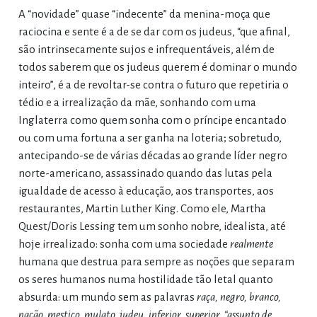
A “novidade” quase “indecente” da menina-moça que
raciocina e sente é a de se dar com os judeus, “que afinal,
são intrinsecamente sujos e infrequentáveis, além de
todos saberem que os judeus querem é dominar o mundo
inteiro”, é a de revoltar-se contra o futuro que repetiria o
tédio e a irrealização da mãe, sonhando com uma
Inglaterra como quem sonha com o príncipe encantado
ou com uma fortuna a ser ganha na loteria; sobretudo,
antecipando-se de várias décadas ao grande líder negro
norte-americano, assassinado quando das lutas pela
igualdade de acesso à educação, aos transportes, aos
restaurantes, Martin Luther King. Como ele, Martha
Quest/Doris Lessing tem um sonho nobre, idealista, até
hoje irrealizado: sonha com uma sociedade
realmente
humana que destrua para sempre as noções que separam
os seres humanos numa hostilidade tão letal quanto
absurda: um mundo sem as palavras
raça, negro, branco,
nação, mestiço, mulato, judeu, inferior, superior, “assunto de