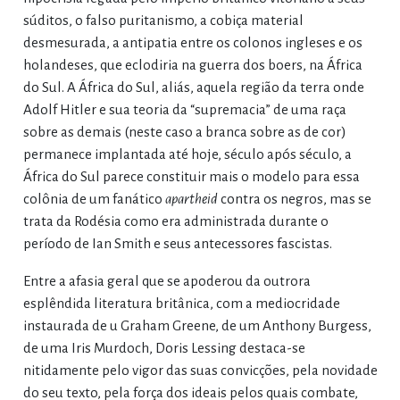
súditos, o falso puritanismo, a cobiça material
desmesurada, a antipatia entre os colonos ingleses e os
holandeses, que eclodiria na guerra dos boers, na África
do Sul. A África do Sul, aliás, aquela região da terra onde
Adolf Hitler e sua teoria da “supremacia” de uma raça
sobre as demais (neste caso a branca sobre as de cor)
permanece implantada até hoje, século após século, a
África do Sul parece constituir mais o modelo para essa
colônia de um fanático
apartheid
contra os negros, mas se
trata da Rodésia como era administrada durante o
período de Ian Smith e seus antecessores fascistas.
Entre a afasia geral que se apoderou da outrora
esplêndida literatura britânica, com a mediocridade
instaurada de u Graham Greene, de um Anthony Burgess,
de uma Iris Murdoch, Doris Lessing destaca-se
nitidamente pelo vigor das suas convicções, pela novidade
do seu texto, pela força dos ideais pelos quais combate,