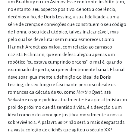
um Bradbury ou um Asimov. Esse confronto insólito tem,
no entanto, seu aspecto positivo: denota a coerência,
decênios a fio, de Doris Lessing, a sua fidelidade a uma
série de crenças e convicções que constituem o seu código
de honra, o seu ideal utópico, talvez inalcançável, mas
pelo qual se deve lutar sem nunca esmorecer. Como
Hannah Arendt assinalou, com relação ao carrasco
nazista Eichmann, que em defesa alegou apenas um
robótico “eu estava cumprindo ordens”, o mal é, quando
examinado de perto, surpreendentemente banal. E banal
deve soar igualmente a definição do ideal de Doris
Lessing, de seu longo e fascinante percurso desde os
romances da década de 50, como
Martha Quest
, até
Shikasta
e os que publica atualmente: é a ação altruísta em
prol do próximo que dá sentido à vida, é a devoção a um
ideal como o do amor que justifica moralmente a nossa
sobrevivência. A palavra
amor
não será a mais desgastada
na vasta coleção de clichês que agitou o século XX?