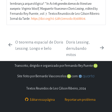
lembrança arqueológica? .”
In
As três grandes damas da literatura
europeia: Virginia Woolf, Marguerite Yourcenar e Doris Lessing
, edited by
Fernando Rey Puente, vol. 7. Textos Reunidos de Leo Gilson Ribeiro.
Jornal da Tarde.
https://doi.org/10.5281/zenodo.8368806
.
O teorema espacial de Doris
Doris Lessing,
Lessing. Longo e belo
derrubando
mitos
Transcrito, dirigido e organizado por Fernando Rey Puente
Site feito por Bernardo Vasconcelos
com
Textos Reunidos de Leo Gilson Ribeiro, 2024
Editar essa página
Reportar um problema