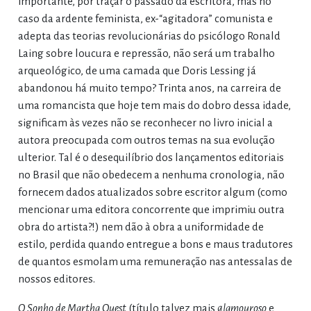
importante, por traçar o passado da escritora, mas no
caso da ardente feminista, ex-“agitadora” comunista e
adepta das teorias revolucionárias do psicólogo Ronald
Laing sobre loucura e repressão, não será um trabalho
arqueológico, de uma camada que Doris Lessing já
abandonou há muito tempo? Trinta anos, na carreira de
uma romancista que hoje tem mais do dobro dessa idade,
significam às vezes não se reconhecer no livro inicial a
autora preocupada com outros temas na sua evolução
ulterior. Tal é o desequilíbrio dos lançamentos editoriais
no Brasil que não obedecem a nenhuma cronologia, não
fornecem dados atualizados sobre escritor algum (como
mencionar uma editora concorrente que imprimiu outra
obra do artista?!) nem dão à obra a uniformidade de
estilo, perdida quando entregue a bons e maus tradutores
de quantos esmolam uma remuneração nas antessalas de
nossos editores.
O Sonho de Martha Quest
(título talvez mais
glamouroso
e