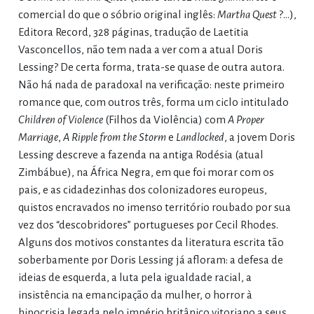
comercial do que o sóbrio original inglês:
Martha Quest
?…),
Editora Record, 328 páginas, tradução de Laetitia
Vasconcellos, não tem nada a ver com a atual Doris
Lessing? De certa forma, trata-se quase de outra autora.
Não há nada de paradoxal na verificação: neste primeiro
romance que, com outros três, forma um ciclo intitulado
Children of Violence
(Filhos da Violência) com
A Proper
Marriage
,
A Ripple from the Storm
e
Landlocked
, a jovem Doris
Lessing descreve a fazenda na antiga Rodésia (atual
Zimbábue), na África Negra, em que foi morar com os
pais, e as cidadezinhas dos colonizadores europeus,
quistos encravados no imenso território roubado por sua
vez dos “descobridores” portugueses por Cecil Rhodes.
Alguns dos motivos constantes da literatura escrita tão
soberbamente por Doris Lessing já afloram: a defesa de
ideias de esquerda, a luta pela igualdade racial, a
insistência na emancipação da mulher, o horror à
hipocrisia legada pelo império britânico vitoriano a seus