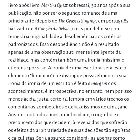
livro após livro.
Martha Quest
sobressai, 30 anos após a sua
publicação, não por ser o segundo romance de uma
principiante (depois de
The Grass is Singing
, em português
batizado de
A Canção da Relva
…) mas por delinear com
temerária originalidade a desobediência aos critérios
padronizados. Essa desobediência não é o resultado
apenas de uma observação sutilmente inteligente da
realidade, mas contém também uma ironia finíssima e
diferente por si só. A ironia de uma escritora: será este o
elemento “feminino” que distingue possivelmente a sua
ironia da ironia de um escritor: é feita
à margem
dos
acontecimentos, é introspectiva, no entanto, nem por isso
menos ácida, justa, certeira: lembra em vários trechos os
comentários zombeteiros e delicadíssimos de uma Jane
Austen anotando a inescrupulosidade, o orgulho e o
preconceito dos que decidem, à revelia dos que sofrerão
os efeitos da arbitrariedade de suas decisões tão egoístas
e calculistas. Seria absurdo considerá-las apenas como