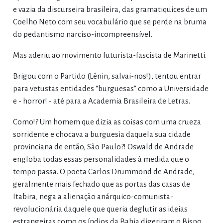
e vazia da discurseira brasileira, das gramatiquices de um
Coelho Neto com seu vocabulário que se perde na bruma
do pedantismo narciso-incompreensível.
Mas aderiu ao movimento futurista-fascista de Marinetti.
Brigou com o Partido (Lênin, salvai-nos!), tentou entrar
para vetustas entidades “burguesas” como a Universidade
e - horror! - até para a Academia Brasileira de Letras.
Como!? Um homem que dizia as coisas com uma crueza
sorridente e chocava a burguesia daquela sua cidade
provinciana de então, São Paulo?! Oswald de Andrade
engloba todas essas personalidades à medida que o
tempo passa. O poeta Carlos Drummond de Andrade,
geralmente mais fechado que as portas das casas de
Itabira, nega a alienação anárquico-comunista-
revolucionária daquele que queria deglutir as ideias
estrangeiras como os índios da Bahia digeriram o Bispo