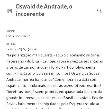
Oswald de Andrade, o
incoerente
AUTOR
Leo Gilson Ribeiro
RESUMO
Leitura nº 30, 1984-11.
Na polarização maniqueísta - aqui o pleonasmo se torna
necessário - do Brasil de hoje, agora é a vez de se cantar as
glórias de um nome que já foi do Partido (obviamente
com P maiúsculo, pois se é único). José Oswald de Sousa
Andrade morreu há 30 anos? Comemora-se a data com
espalhafato, ainda mais que ele às vezes foi bom escritor!
Dóceis, as loas já saem prontas em quase toda a chamada
grande imprensa, que obedece no Brasil a invisíveis fios de
Pavlov habilmente manipulados pela Esquerda saudosa