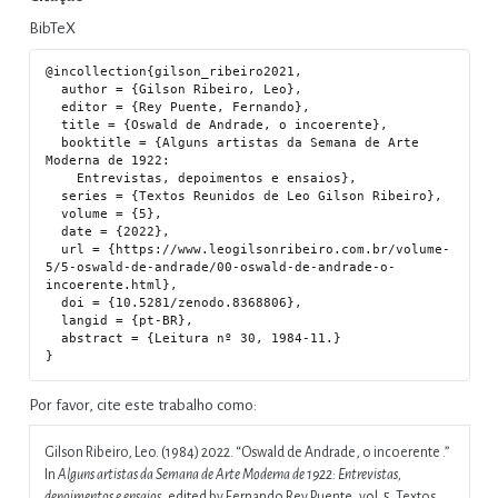
BibTeX
@incollection{gilson_ribeiro2021,

  author = {Gilson Ribeiro, Leo},

  editor = {Rey Puente, Fernando},

  title = {Oswald de Andrade, o incoerente},

  booktitle = {Alguns artistas da Semana de Arte 
Moderna de 1922:

    Entrevistas, depoimentos e ensaios},

  series = {Textos Reunidos de Leo Gilson Ribeiro},

  volume = {5},

  date = {2022},

  url = {https://www.leogilsonribeiro.com.br/volume-
5/5-oswald-de-andrade/00-oswald-de-andrade-o-
incoerente.html},

  doi = {10.5281/zenodo.8368806},

  langid = {pt-BR},

  abstract = {Leitura nº 30, 1984-11.}

Por favor, cite este trabalho como:
Gilson Ribeiro, Leo. (1984) 2022.
“Oswald de Andrade, o incoerente .”
In
Alguns artistas da Semana de Arte Moderna de 1922: Entrevistas,
depoimentos e ensaios
, edited by Fernando Rey Puente, vol. 5. Textos