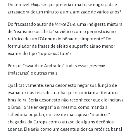
Do temível
blagueur
que preferia uma frase engraçada e
arrasadora de um minuto a uma amizade de vários anos?
Do fracassado autor de
Marco Zero
, uma indigesta mistura
de “realismo socialista” soviético com o pernosticismo
retórico de um D’Annunzio bêbado e impotente? Do
formulador de frases de efeito e superficiais ao menor
exame, do tipo “tupi
or not
tupi”?
Porque Oswald de Andrade é todas essas
personae
(máscaras) e outras mais.
Qualitativamente, seria desonesto negar sua função de
esanador das teias de aranha que recobriam a literatura
brasileira. Seria desonesto não reconhecer que ele incitava
o Brasil a “se enxergar” a si mesmo, como manda a
sabedoria popular, em vez de macaquear “modices”
chegadas da Europa com o atraso de alguns decênios
apenas. Ele agiu como um desentupidor da retórica banal