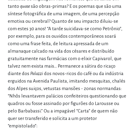
tanto
quase
são obras-primas? E os poemas que são uma
síntese fotográfica de uma imagem, de uma percepção
emotiva ou cerebral? Quanto de seu impacto diluiu-se
com estes 30 anos! “A tarde suicidava-se como Petrônio”,
por exemplo, para os ouvidos contemporâneos soará
como uma frase feita, de leitura apressada de um
almanaque calcado na vida dos césares e distribuído
gratuitamente nas farmácias com o elixir Capivarol, que
talvez nem exista mais… Permanece a sátira do ricaço
diante dos
Palazzi
dos novos-ricos do café ou da indústria
erguidos na Avenida Paulista, imitando mesquitas, chalés
dos Alpes suiços, vetustas mansões - zonas normandas:
“Nhôs levantavem palácios confeiteiros questionando que
quadros ou fosse assinado por figurões do Larousse ou
pelo Barbabassi.” Ou a impagável “Carta” de quem não
quer ser transferido e solicita a um protetor
“empistolado”: