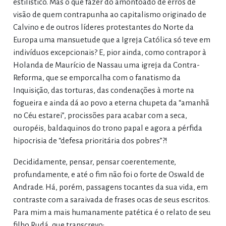
estilístico. Mas o que fazer do amontoado de erros de
visão de quem contrapunha ao capitalismo originado de
Calvino e de outros líderes protestantes do Norte da
Europa uma mansuetude que a Igreja Católica só teve em
indivíduos excepcionais? E, pior ainda, como contrapor à
Holanda de Maurício de Nassau uma igreja da Contra-
Reforma, que se emporcalha com o fanatismo da
Inquisição, das torturas, das condenações à morte na
fogueira e ainda dá ao povo a eterna chupeta da “amanhã
no Céu estarei”, procissões para acabar com a seca,
ouropéis, baldaquinos do trono papal e agora a pérfida
hipocrisia de “defesa prioritária dos pobres”?!
Decididamente, pensar, pensar coerentemente,
profundamente, e até o fim não foi o forte de Oswald de
Andrade. Há, porém, passagens tocantes da sua vida, em
contraste com a saraivada de frases ocas de seus escritos.
Para mim a mais humanamente patética é o relato de seu
filho Rudá, que transcrevo: