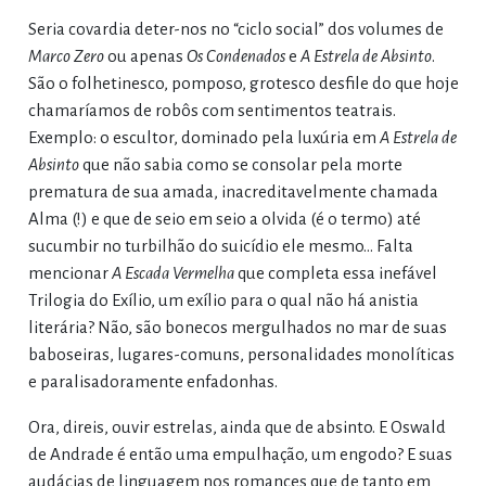
Seria covardia deter-nos no “ciclo social” dos volumes de
Marco Zero
ou apenas
Os Condenados
e
A Estrela de Absinto
.
São o folhetinesco, pomposo, grotesco desfile do que hoje
chamaríamos de robôs com sentimentos teatrais.
Exemplo: o escultor, dominado pela luxúria em
A Estrela de
Absinto
que não sabia como se consolar pela morte
prematura de sua amada, inacreditavelmente chamada
Alma (!) e que de seio em seio a olvida (é o termo) até
sucumbir no turbilhão do suicídio ele mesmo… Falta
mencionar
A Escada Vermelha
que completa essa inefável
Trilogia do Exílio, um exílio para o qual não há anistia
literária? Não, são bonecos mergulhados no mar de suas
baboseiras, lugares-comuns, personalidades monolíticas
e paralisadoramente enfadonhas.
Ora, direis, ouvir estrelas, ainda que de absinto. E Oswald
de Andrade é então uma empulhação, um engodo? E suas
audácias de linguagem nos romances que de tanto em