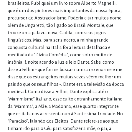
brasileiros. Publiquei um livro sobre Alberto Magnelli,
que é um dos pintores mais importantes da nossa época,
precursor do Abstracionismo. Poderia citar muitos nome
além de Ungaretti, tão ligado ao Brasil: Montale, que
trouxe uma palavra nova, Gadda, com seus jogos
linguísticos. Mas, para ser sincero, a minha grande
conquista cultural na Itália foi a leitura detalhada e
meditada da “Divina Comédia”, como sofro muito de
insônia, à noite acendo a luz e leio Dante. Sabe, como
disse a Fellini - que foi me buscar num carro enorme e me
disse que os estrangeiros muitas vezes vêem melhor um
país do que os seus filhos -, Dante era a televisão da época
medieval. Como disse a Fellini, Dante explica até o
“Mammismo” italiano, esse culto entranhamente italiano
da “Mamma”, a Mãe, a Madonna, esse quarto integrante
que os italianos acrescentaram à Santíssima Trindade. No
“Paradiso”, falando dos Eleitos, Dante refere-se aos que
tinham ido para o Céu para satisfazer a mãe, o pai, a