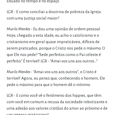
situado no tempo e no espaço.
LGR - E como conciliar a doutrina de pobreza da Igreja
com uma justiça social maior?
Murilo Mendes
- Eu dou uma opinião de ordem pessoal.
Hoje, chegado a esta idade, eu acho o catolicismo e o
cristianismo em geral quase impraticáveis, difíceis de
serem praticados, porque o Cristo nos pede o máximo. O
que Ele nos pede? “Sede perfeitos como o Pai celeste é
perfeito.” É terrível!
LGR - “Amai-vos uns aos outros…”
Murilo Mendes
- “Amai-vos uns aos outros”, o Cristo é
terrível! Agora, eu penso que, conhecendo o homem, Ele
pede o máximo para que o homem dê o mínimo.
LGR - E como você vê o fenômeno dos hippies, que têm
com você em comum a recusa da sociedade robotizante e
uma adesão aos valores cristãos do amor ao próximo e de
um intenso misticismo?