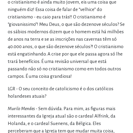
o cristianismo é ainda muito jovem, eis uma coisa que
ninguém diz! Essa coisa de falar de “velhice” do
cristianismo - eu caio para trás!! O cristianismo é
“giovanissimo”! Meu Deus, o que são dezenove séculos? Se
os sábios modernos dizem que o homem está há milhões
de anos na terra e se as inscrições nas cavernas têm só
40.000 anos, o que são dezenove séculos?! O cristianismo
está engatinhando. A crise por que ele passa agora só lhe
trará benefícios. É uma revisão universal que está
passando não só no cristianismo como em todos outros
campos. É uma coisa grandiosa!
LGR - O seu conceito de catolicismo é o dos católicos
holandeses atuais?
Murilo Mendes
- Sem dúvida. Para mim, as figuras mais
interessantes da Igreja atual são o cardeal Alfrink, da
Holanda, e o cardeal Suenens, da Bélgica. Eles
perceberam que a Igreja tem que mudar muita coisa,