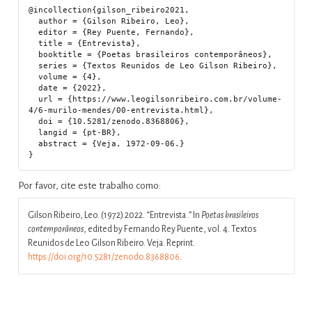
@incollection{gilson_ribeiro2021,

  author = {Gilson Ribeiro, Leo},

  editor = {Rey Puente, Fernando},

  title = {Entrevista},

  booktitle = {Poetas brasileiros contemporâneos},

  series = {Textos Reunidos de Leo Gilson Ribeiro},

  volume = {4},

  date = {2022},

  url = {https://www.leogilsonribeiro.com.br/volume-
4/6-murilo-mendes/00-entrevista.html},

  doi = {10.5281/zenodo.8368806},

  langid = {pt-BR},

  abstract = {Veja, 1972-09-06.}

Por favor, cite este trabalho como:
Gilson Ribeiro, Leo. (1972) 2022.
“Entrevista .”
In
Poetas brasileiros
contemporâneos
, edited by Fernando Rey Puente, vol. 4. Textos
Reunidos de Leo Gilson Ribeiro. Veja. Reprint.
https://doi.org/10.5281/zenodo.8368806
.