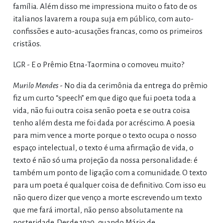
família. Além disso me impressiona muito o fato de os
italianos lavarem a roupa suja em público, com auto-
confissões e auto-acusações francas, como os primeiros
cristãos.
LGR - E o Prêmio Etna-Taormina o comoveu muito?
Murilo Mendes
- No dia da cerimônia da entrega do prêmio
fiz um curto “speech” em que digo que fui poeta toda a
vida, não fui outra coisa senão poeta e se outra coisa
tenho além desta me foi dada por acréscimo. A poesia
para mim vence a morte porque o texto ocupa o nosso
espaço intelectual, o texto é uma afirmação de vida, o
texto é não só uma projeção da nossa personalidade: é
também um ponto de ligação com a comunidade. O texto
para um poeta é qualquer coisa de definitivo. Com isso eu
não quero dizer que venço a morte escrevendo um texto
que me fará imortal, não penso absolutamente na
posteridade. Desde 1930, quando Mário de