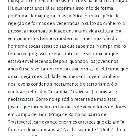
indisposto em relação ao sistema de vida desta civilização.
Há quarenta anos já eu exprimia isso, não de forma
polêmica, demagógica, mas poética. É uma espécie de
rejeição de formas de viver erradas: o culto do dinheiro, a
pressa, a incompatibilidade entra uma vida cultural e a
velocidade dos tempos modernos, a mecanização do
homem e todas essas coisas que sabemos. Num primeiro
tempo eu julgava que era contra esse sistema porque
estava envelhecendo. Depois, quando vi os jovens nos
anos 60 se revoltarem contra essa forma, recebi como que
uma injeção de vitalidade, eu me senti jovem também:
nos jovens condeno sinceramente é o terrorismo, é o
quebra-quebra dos “arrabbiati” (raivosos) maoístas e
neofascistas. Como no episódio recente de maoístas
jovens que incendiaram barracas de vendedoras de flores
em Campo dei Fiori (Praça de Roma no bairro de
Trastevere), carregando enormes cartazes que diziam “A
flor é um luxo capitalista!” No dia seguinte “L’Unità” abriu