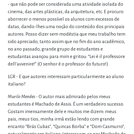
- que não pode ser considerada uma atividade isolada do
cinema, das artes plásticas, da arquitetura, etc. E procuro
aborrecer o menos possível os alunos com excessos de
datas, dando-lhes uma noção do conteúdo dos principais
autores. Posso dizer sem modéstia que meu trabalho tem
sido apreciado, tanto assim que no fim do ano acadêmico,
no ano passado, grande grupo de estudantes e
estudantas avançou para mim e gritou: “Lei è il professore
dell’avvenire!” (O senhor é o professor do futuro!)
LGR - E que autores interessam particularmente ao aluno
italiano?
Murilo Mendes
- O autor mais admirado pelos meus
estudantes é Machado de Assis. É um verdadeiro sucesso.
Gostam imensamente dele e muitos me dizem: meus
pais, meus tios, minha irmã estão lendo com grande
encanto “Brás Cubas”, “Quincas Borba” e “Dom Casmurro”,
naturalmente em italiano. Interessam-se por Machado de