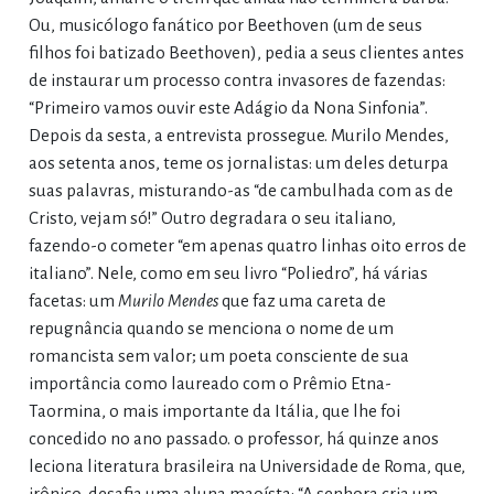
Ou, musicólogo fanático por Beethoven (um de seus
filhos foi batizado Beethoven), pedia a seus clientes antes
de instaurar um processo contra invasores de fazendas:
“Primeiro vamos ouvir este Adágio da Nona Sinfonia”.
Depois da sesta, a entrevista prossegue. Murilo Mendes,
aos setenta anos, teme os jornalistas: um deles deturpa
suas palavras, misturando-as “de cambulhada com as de
Cristo, vejam só!” Outro degradara o seu italiano,
fazendo-o cometer “em apenas quatro linhas oito erros de
italiano”. Nele, como em seu livro “Poliedro”, há várias
facetas: um
Murilo Mendes
que faz uma careta de
repugnância quando se menciona o nome de um
romancista sem valor; um poeta consciente de sua
importância como laureado com o Prêmio Etna-
Taormina, o mais importante da Itália, que lhe foi
concedido no ano passado. o professor, há quinze anos
leciona literatura brasileira na Universidade de Roma, que,
irônico, desafia uma aluna maoísta: “A senhora cria um