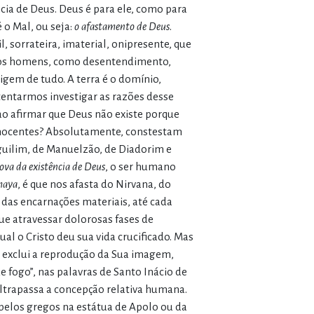
cia de Deus. Deus é para ele, como para
 o Mal, ou seja:
o afastamento de Deus
.
 sorrateira, imaterial, onipresente, que
ios homens, como desentendimento,
gem de tudo. A terra é o domínio,
 tentarmos investigar as razões desse
ao afirmar que Deus não existe porque
 inocentes? Absolutamente, constestam
guilim, de Manuelzão, de Diadorim e
rova da existência de Deus
, o ser humano
aya
, é que nos afasta do Nirvana, do
 das encarnações materiais, até cada
ue atravessar dolorosas fases de
al o Cristo deu sua vida crucificado. Mas
e exclui a reprodução da Sua imagem,
fogo”, nas palavras de Santo Inácio de
ltrapassa a concepção relativa humana.
pelos gregos na estátua de Apolo ou da