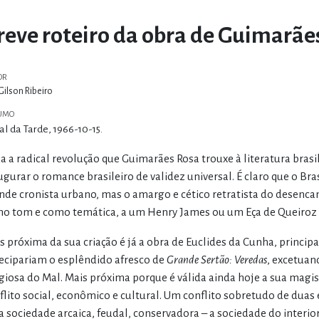
reve roteiro da obra de Guimarãe
OR
Gilson Ribeiro
UMO
al da Tarde, 1966-10-15.
a a radical revolução que Guimarães Rosa trouxe à literatura brasil
ugurar o romance brasileiro de validez universal. É claro que o Bra
nde cronista urbano, mas o amargo e cético retratista do desenca
o tom e como temática, a um Henry James ou um Eça de Queiroz
s próxima da sua criação é já a obra de Euclides da Cunha, princi
ecipariam o esplêndido afresco de
Grande Sertão: Veredas
, excetuan
igiosa do Mal. Mais próxima porque é válida ainda hoje a sua magi
flito social, econômico e cultural. Um conflito sobretudo de duas 
 sociedade arcaica, feudal, conservadora – a sociedade do interior