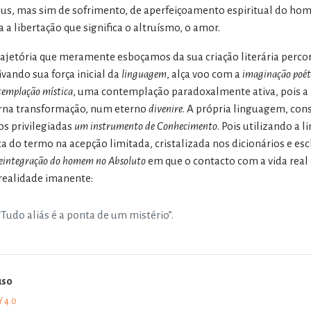
us, mas sim de sofrimento, de aperfeiçoamento espiritual do h
a a libertação que significa o altruísmo, o amor.
rajetória que meramente esboçamos da sua criação literária perc
ivando sua força inicial da
linguagem
, alça voo com a
imaginação poét
templação mística
, uma contemplação paradoxalmente ativa, pois
rna transformação, num eterno
divenire
. A própria linguagem, con
s privilegiadas
um instrumento de Conhecimento
. Pois utilizando 
ica do termo na acepção limitada, cristalizada nos dicionários e es
reintegração do homem no Absoluto
em que o contacto com a vida real 
rrealidade imanente:
“Tudo aliás é a ponta de um mistério”.
uso
Y 4.0