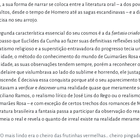
, a sua forma de narrar se coloca entre a literatura oral – a dos p
ultos, desde o tempo de Homero até as sagas escandinavas – e a dis
cisa no seu arrojo.
egunda característica essencial do seu cosmos é a da
fantasia criado
passo que Euclides da Cunha ao fazer suas definitivas reflexões sob
atismo religioso e a superstição entravadora do progresso tecia um
lidade, o método do conhecimento do mundo de Guimarães Rosa é
lidade, as suas observações tendem sempre, porém a reconhecer 
delaire que vislumbrava ao lado do sublime e horrendo, ele justapõ
nscende. É decisiva essa conquista porque até o seu aparecimento t
itavam a
verificar
e
descrever
uma realidade quase que meramente so
ciliano Ramos, o realismo lírico de José Lins do Rego ou o realis
marães Rosa – e com exceção de certos trechos dos romances de M
eratura brasileira a fantasia passa a participar da observação do rea
meia o real e revela o quanto de irreal existe na realidade mera
“O mais lindo era o cheiro das frutinhas vermelhas… cheiro pingado