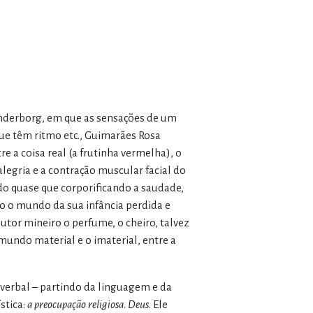
derborg, em que as sensações de um
ue têm ritmo etc., Guimarães Rosa
e a coisa real (a frutinha vermelha), o
alegria e a contração muscular facial do
ado quase que corporificando a saudade,
 o mundo da sua infância perdida e
tor mineiro o perfume, o cheiro, talvez
mundo material e o imaterial, entre a
 verbal – partindo da linguagem e da
stica:
a preocupação religiosa
.
Deus
. Ele