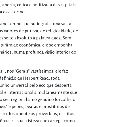
 aberta, cética e politizada das capitais
 a esse termo.
mesmo tempo que radiografa uma vasta
s valores de pureza, de religiosidade, de
espeito absoluto à palavra dada. Sem
sa pirâmide econômica, ele se empenha
ários, numa profunda visão interior do
l, nos “Gerais” vastíssimos, ele faz
 definição de Herbert Read, toda
unho universal pelo eco que desperta
onal e internacional simultaneamente que
o seu regionalismo genuíno foi colhido
éis” e peões, beatas e prostitutas de
ticulosamente os provérbios, os ditos
gênua e a sua tristeza que carrega como