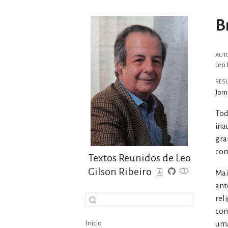
B
AUT
Leo 
RES
Jorn
Tod
ina
gra
com
Textos Reunidos de Leo
Gilson Ribeiro
Mai
ant
rel
con
Início
uma