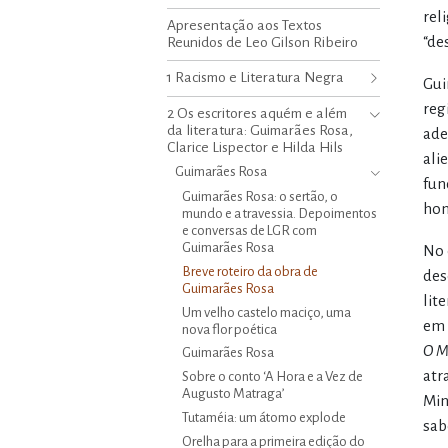
rel
Apresentação aos Textos
“de
Reunidos de Leo Gilson Ribeiro
1 Racismo e Literatura Negra
Gui
reg
2 Os escritores aquém e além
da literatura: Guimarães Rosa,
ade
Clarice Lispector e Hilda Hils
ali
Guimarães Rosa
fun
Guimarães Rosa: o sertão, o
hom
mundo e a travessia. Depoimentos
e conversas de LGR com
Guimarães Rosa
No 
Breve roteiro da obra de
des
Guimarães Rosa
lit
Um velho castelo maciço, uma
em 
nova flor poética
O M
Guimarães Rosa
atr
Sobre o conto ‘A Hora e a Vez de
Augusto Matraga’
Min
Tutaméia: um átomo explode
sab
Orelha para a primeira edição do