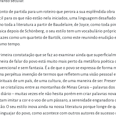
fardo secular.
onto de partida para um roteiro que perora a sua esplêndida obra
ícil para os que não estão nela iniciados, uma linguagem desafiador
o toda a literatura a partir de Baudelaire, de Joyce, como toda p
ica depois de Schönberg, o seu estilo tem um vocabulário própri
azes como um quarteto de Bartók, como este reunindo erudição e r
smo tempo.
rimeira constatação que se faz ao examinar ainda que superficialm
eira de falar do povo está muito mais perto da metáfora poética
vencional e sem fantasia. É a de que o povo se expressa de forma mu
a perpétua invenção de termos que refletem uma visão pessoal e ág
irituais de um país, de uma cultura, de uma maneira de ser. Pres
 se cristalizou entre as montanhas de Minas Gerais – palavras dos
 diário – muitas vezes ele não hesita porém em criar palavras no
tam imitar a cor e o voo de um pássaro, a serenidade enganadora 
tão. O seu estilo inova ainda na nossa literatura porque longe de 
linguajar do povo, como acontece com outros autores de sucess