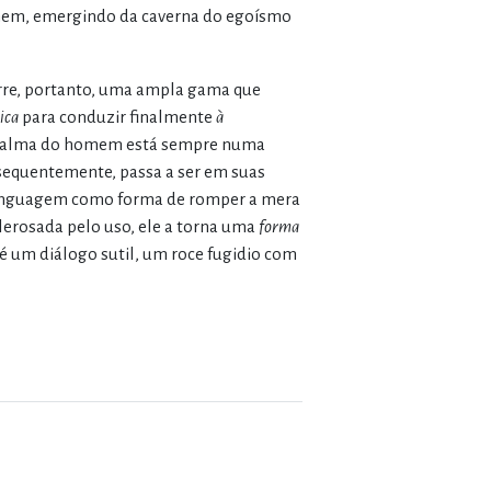
omem, emergindo da caverna do egoísmo
orre, portanto, uma ampla gama que
ica
para conduzir finalmente
à
 a alma do homem está sempre numa
sequentemente, passa a ser em suas
a linguagem como forma de romper a mera
clerosada pelo uso, ele a torna uma
forma
é um diálogo sutil, um roce fugidio com