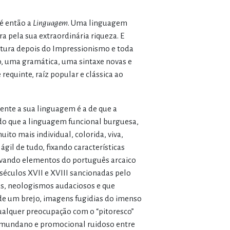
 é então a
Linguagem
. Uma linguagem
a pela sua extraordinária riqueza. E
intura depois do Impressionismo e toda
o, uma gramática, uma sintaxe novas e
equinte, raíz popular e clássica ao
ente a sua linguagem é a de que a
 do que a linguagem funcional burguesa,
ito mais individual, colorida, viva,
il de tudo, fixando características
ervando elementos do português arcaico
 séculos XVII e XVIII sancionadas pelo
vas, neologismos audaciosos e que
de um brejo, imagens fugidias do imenso
qualquer preocupação com o “pitoresco”
o mundano e promocional ruidoso entre