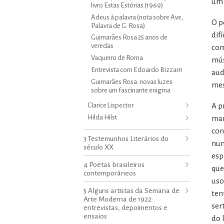
um 
livro Estas Estórias (1969)
Adeus à palavra (nota sobre Ave,
O p
Palavra de G. Rosa)
dif
Guimarães Rosa 25 anos de
veredas
com
Vaqueiro de Roma
mús
Entrevista com Edoardo Bizzarri
aud
Guimarães Rosa: novas luzes
me
sobre um fascinante enigma
Clarice Lispector
A p
Hilda Hilst
man
con
3 Testemunhos Literários do
num
século XX
esp
4 Poetas brasileiros
que
contemporâneos
uso
5 Alguns artistas da Semana de
ten
Arte Moderna de 1922:
ser
entrevistas, depoimentos e
ensaios
do 