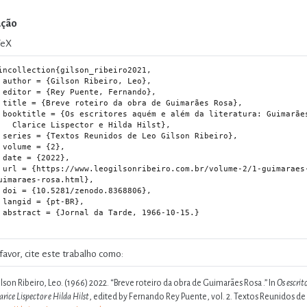
ação
TeX
incollection{gilson_ribeiro2021,

iro, Leo},

 Fernando},

Guimarães Rosa},

ratura: Guimarães Rosa,

Lispector e Hilda Hilst},

Gilson Ribeiro},

 {2},

022},

osa/01-breve-roteiro-da-obra-de-
uimaraes-rosa.html},

.8368806},

t-BR},

 1966-10-15.}

favor, cite este trabalho como:
lson Ribeiro, Leo. (1966) 2022.
“Breve roteiro da obra de Guimarães Rosa .”
In
Os escrit
arice Lispector e Hilda Hilst
, edited by Fernando Rey Puente, vol. 2. Textos Reunidos de L