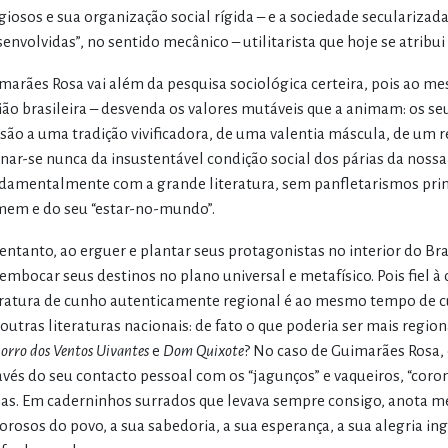
igiosos e sua organização social rígida – e a sociedade secularizada,
senvolvidas”, no sentido mecânico – utilitarista que hoje se atribui
marães Rosa vai além da pesquisa sociológica certeira, pois ao 
ião brasileira – desvenda os valores mutáveis que a animam: os seu
são a uma tradição vivificadora, de uma valentia máscula, de um r
enar-se nunca da insustentável condição social dos párias da nos
damentalmente com a grande literatura, sem panfletarismos prim
em e do seu “estar-no-mundo”.
entanto, ao erguer e plantar seus protagonistas no interior do Brasi
embocar seus destinos no plano universal e metafísico. Pois fiel à
eratura de cunho autenticamente regional é ao mesmo tempo de c
outras literaturas nacionais: de fato o que poderia ser mais regi
orro dos Ventos Uivantes
e
Dom Quixote
? No caso de Guimarães Rosa, 
avés do seu contacto pessoal com os “jagunços” e vaqueiros, “coron
as. Em caderninhos surrados que levava sempre consigo, anota me
orosos do povo, a sua sabedoria, a sua esperança, a sua alegria in