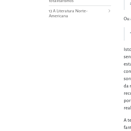
totalitarismos
13 A Literatura Norte-
Americana
Ou 
Ist
sen
est
con
sor
da 
rec
por
rea
A t
fan