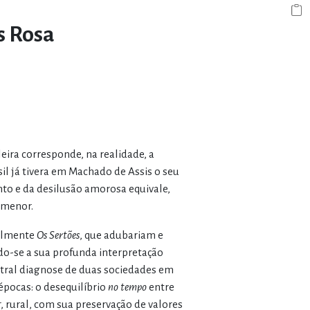
s Rosa
eira corresponde, na realidade, a
sil já tivera em Machado de Assis o seu
nto e da desilusão amorosa equivale,
 menor.
palmente
Os Sertões
, que adubariam e
do-se a sua profunda interpretação
stral diagnose de duas sociedades em
épocas: o desequilíbrio
no tempo
entre
, rural, com sua preservação de valores