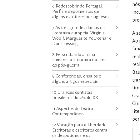
nós
6 Redescobrindo Portugal:
Perfis e depoimentos de
inc
alguns escritores portugueses
pre
7 As três grandes damas da
literatura europeia: Virginia
A s
Woolf, Marguerite Yourcenar e
Ao 
Doris Lessing
fan
8 Perscrutando a alma
rea
humana: a literatura italiana
rea
do pós-guerra
Bau
9 Conferências, ensaios e
tra
alguns artigos especiais
lim
10 Grandes contistas
Gra
brasileiros do século XX
Gui
11 Aspectos do Teatro
lit
Contemporâneo
per
12 Vocação para a liberdade -
Escritoras e escritores contra
os despotismos e os