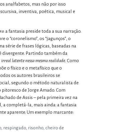
ovos analfabetos, mas não por isso
cursiva, inventiva, poética, musical e
ra
: a fantasia preside toda a sua narração.
re o “coronelismo”, os “jagunços”, o
a série de frases lógicas, baseadas na
 divergente. Partindo também da
o
irreal latente nessa mesma realidade
. Como
e o físico e o metafísico que o
odos os autores brasileiros se
cial, segundo o método naturalista de
mo pitoresco de Jorge Amado. Com
achado de Assis – pela primeira vez na
l, a completá-la, mais ainda: a fantasia
mente aparente. Um exemplo marcante:
, respingado, risonho, cheiro de