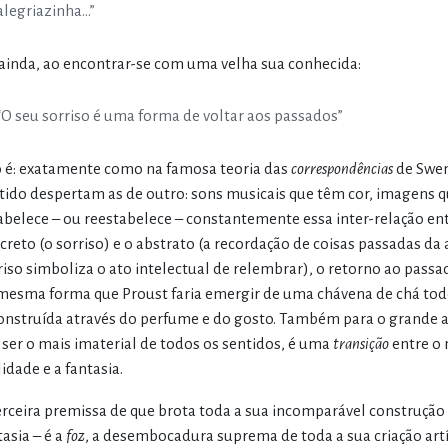
alegriazinha…”
ainda, ao encontrar-se com uma velha sua conhecida:
“O seu sorriso é uma forma de voltar aos passados”
o é: exatamente como na famosa teoria das
correspondências
de Swen
tido despertam as de outro: sons musicais que têm cor, imagens q
abelece – ou reestabelece – constantemente essa inter-relação entr
creto (o sorriso) e o abstrato (a recordação de coisas passadas da 
riso simboliza o ato intelectual de relembrar), o retorno ao pass
mesma forma que Proust faria emergir de uma chávena de chá todo
onstruída através do perfume e do gosto. Também para o grande au
 ser o mais imaterial de todos os sentidos, é uma
transição
entre o 
lidade e a fantasia.
erceira premissa de que brota toda a sua incomparável construção
tasia – é a
foz
, a desembocadura suprema de toda a sua criação artí