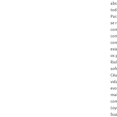
abs
tod
Par
se 
com
con
con
exi
os 
Rio
sof
Céu
vid
evo
mai
com
Loy
Sua