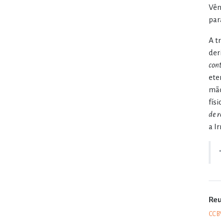
Vên
par
A t
der
con
ete
mão
fís
de 
a I
Re
CC B