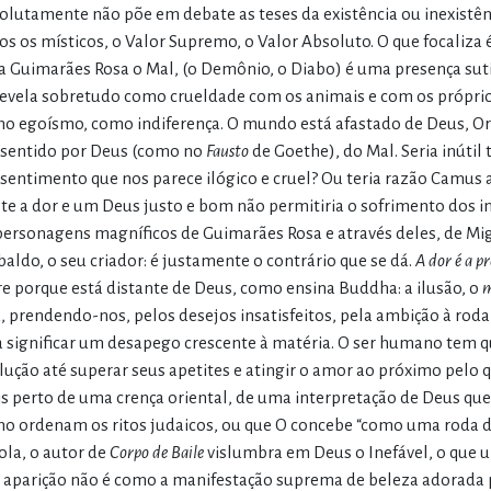
olutamente não põe em debate as teses da existência ou inexistên
os os místicos, o Valor Supremo, o Valor Absoluto. O que focaliza é
a Guimarães Rosa o Mal, (o Demônio, o Diabo) é uma presença sutil,
revela sobretudo como crueldade com os animais e com os própr
o egoísmo, como indiferença. O mundo está afastado de Deus, Ori
sentido por Deus (como no
Fausto
de Goethe), do Mal. Seria inútil
sentimento que nos parece ilógico e cruel? Ou teria razão Camus 
ste a dor e um Deus justo e bom não permitiria o sofrimento dos
personagens magníficos de Guimarães Rosa e através deles, de Mi
baldo, o seu criador: é justamente o contrário que se dá.
A dor é a p
re porque está distante de Deus, como ensina Buddha: a ilusão, o
m
, prendendo-nos, pelos desejos insatisfeitos, pela ambição à roda
a significar um desapego crescente à matéria. O ser humano tem q
lução até superar seus apetites e atingir o amor ao próximo pelo qu
s perto de uma crença oriental, de uma interpretação de Deus qu
o ordenam os ritos judaicos, ou que O concebe “como uma roda de 
ola, o autor de
Corpo de Baile
vislumbra em Deus o Inefável, o que u
 aparição não é como a manifestação suprema de beleza adorada 