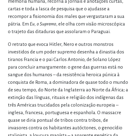
memória humana, recorria a jornais e anotações curtas,
cartas e toda a lasca de pesquisa que o ajudasse a
recompor a fisionomia dos males que vergastaram a sua
pátria. Em
Eu, o Supremo
, ele olha com visão microscópica
o trajeto das ditaduras que assolaram o Paraguai.
O retrato que evoca Hitler, Nero e outros monstros
investidos de um poder supremo desenha a dinastia dos
tiranos Francia e o pai Carlos Antonio, de Solano López
para concluir amargamente: o gene das guerras está no
sangue dos humanos – da resistência heroica púnica à
conquista de Roma, a dominadora de quase todo o mundo
de seu tempo, do Norte da Inglaterra ao Norte da África; a
extinção das línguas, rituais e religião dos indígenas das
três Américas trucidados pela colonização europeia –
inglesa, francesa, portuguesa e espanhola. O massacre
quase se diria pontual de tribos contra tribos, de
invasores contra os habitantes autóctones, o genocídio
stalinista, a loucura maoísta – a aparente genética da