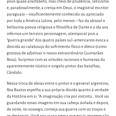
povo quase analfabeto, mas cheio de prudência, ceticismo
e, paradoxalmente, a crença em Deus, o magistral escritor
paraguaio – insuficientemente conhecido ou apreciado
por toda a América Latina, pelo menos – faz da abissal e
belíssima poesia religiosa e filosófica de Dante e a ida aos
infernos um terceiro personagem, atemporal pois a
“guerra grande” dos quatro países sul-americanos evoca a
descida ao calabouço do sofrimento físico e
álmico
(como
gostava de adjetivar o nosso extraordinário Guimarães
Rosa). Surpreso com as virtudes racionais e humanas do
aparentemente rústico e singelo pintor das batalhas,
Cândido.
Nessa troca de ideias entre o pintor e o general argentino,
Roa Bastos espelha a sua própria dúvida quanto à verdade
da História em si. “A imaginação cria por instinto... Você vai
guardando essas imagens em sua cabeça isolada e depois,
de noite, no sossego, começa sua guerra com os troços e
os destroços. Você por acaso pensa que essas imagens são