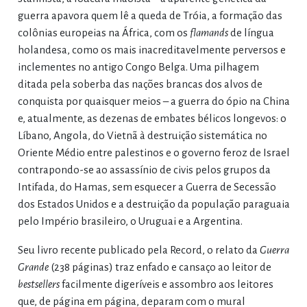
guerra apavora quem lê a queda de Tróia, a formação das
colônias europeias na África, com os
flamands
de língua
holandesa, como os mais inacreditavelmente perversos e
inclementes no antigo Congo Belga. Uma pilhagem
ditada pela soberba das nações brancas dos alvos de
conquista por quaisquer meios – a guerra do ópio na China
e, atualmente, as dezenas de embates bélicos longevos: o
Líbano, Angola, do Vietnã à destruição sistemática no
Oriente Médio entre palestinos e o governo feroz de Israel
contrapondo-se ao assassínio de civis pelos grupos da
Intifada, do Hamas, sem esquecer a Guerra de Secessão
dos Estados Unidos e a destruição da população paraguaia
pelo Império brasileiro, o Uruguai e a Argentina.
Seu livro recente publicado pela Record, o relato da
Guerra
Grande
(238 páginas) traz enfado e cansaço ao leitor de
bestsellers
facilmente digeríveis e assombro aos leitores
que, de página em página, deparam com o mural