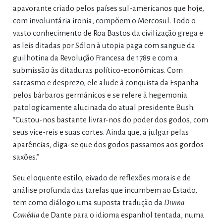
apavorante criado pelos países sul-americanos que hoje,
com involuntária ironia, compõem o Mercosul. Todo o
vasto conhecimento de Roa Bastos da civilização grega e
as leis ditadas por Sólon à utopia paga com sangue da
guilhotina da Revolução Francesa de 1789 e com a
submissão às ditaduras político-econômicas. Com
sarcasmo e desprezo, ele alude à conquista da Espanha
pelos bárbaros germânicos e se refere à hegemonia
patologicamente alucinada do atual presidente Bush:
“Custou-nos bastante livrar-nos do poder dos godos, com
seus vice-reis e suas cortes. Ainda que, a julgar pelas
aparências, diga-se que dos godos passamos aos gordos
saxões.”
Seu eloquente estilo, eivado de reflexões morais e de
análise profunda das tarefas que incumbem ao Estado,
tem como diálogo uma suposta tradução da
Divina
Comédia
de Dante para o idioma espanhol tentada, numa