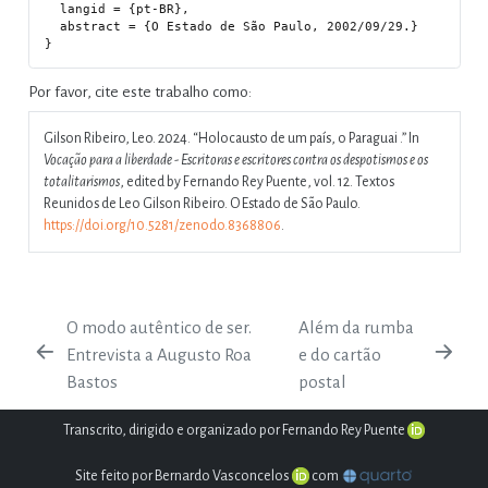
  langid = {pt-BR},

  abstract = {O Estado de São Paulo, 2002/09/29.}

Por favor, cite este trabalho como:
Gilson Ribeiro, Leo. 2024.
“Holocausto de um país, o Paraguai .”
In
Vocação para a liberdade - Escritoras e escritores contra os despotismos e os
totalitarismos
, edited by Fernando Rey Puente, vol. 12. Textos
Reunidos de Leo Gilson Ribeiro. O Estado de São Paulo.
https://doi.org/10.5281/zenodo.8368806
.
O modo autêntico de ser.
Além da rumba
Entrevista a Augusto Roa
e do cartão
Bastos
postal
Transcrito, dirigido e organizado por Fernando Rey Puente
Site feito por Bernardo Vasconcelos
com