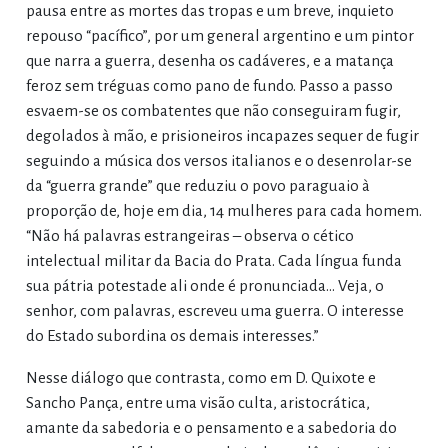
pausa entre as mortes das tropas e um breve, inquieto
repouso “pacífico”, por um general argentino e um pintor
que narra a guerra, desenha os cadáveres, e a matança
feroz sem tréguas como pano de fundo. Passo a passo
esvaem-se os combatentes que não conseguiram fugir,
degolados à mão, e prisioneiros incapazes sequer de fugir
seguindo a música dos versos italianos e o desenrolar-se
da “guerra grande” que reduziu o povo paraguaio à
proporção de, hoje em dia, 14 mulheres para cada homem.
“Não há palavras estrangeiras – observa o cético
intelectual militar da Bacia do Prata. Cada língua funda
sua pátria potestade ali onde é pronunciada... Veja, o
senhor, com palavras, escreveu uma guerra. O interesse
do Estado subordina os demais interesses.”
Nesse diálogo que contrasta, como em D. Quixote e
Sancho Pança, entre uma visão culta, aristocrática,
amante da sabedoria e o pensamento e a sabedoria do