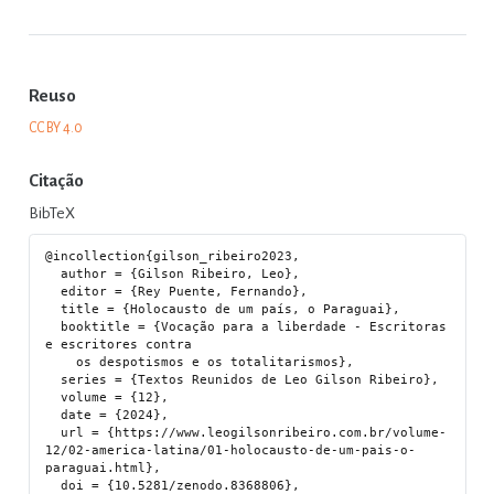
Reuso
CC BY 4.0
Citação
BibTeX
@incollection{gilson_ribeiro2023,

  author = {Gilson Ribeiro, Leo},

  editor = {Rey Puente, Fernando},

  title = {Holocausto de um país, o Paraguai},

  booktitle = {Vocação para a liberdade - Escritoras 
e escritores contra

    os despotismos e os totalitarismos},

  series = {Textos Reunidos de Leo Gilson Ribeiro},

  volume = {12},

  date = {2024},

  url = {https://www.leogilsonribeiro.com.br/volume-
12/02-america-latina/01-holocausto-de-um-pais-o-
paraguai.html},

  doi = {10.5281/zenodo.8368806},
