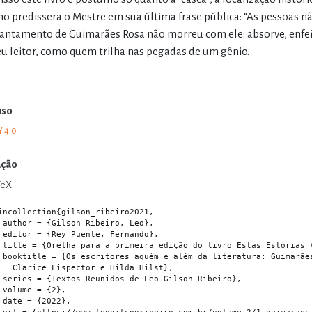
o predissera o Mestre em sua última frase pública: “As pessoas n
antamento de Guimarães Rosa não morreu com ele: absorve, enfei
eu leitor, como quem trilha nas pegadas de um gênio.
uso
Y 4.0
ação
TeX
incollection{gilson_ribeiro2021,

iro, Leo},

 Fernando},

Estas Estórias (1969)},

ratura: Guimarães Rosa,

Lispector e Hilda Hilst},

Gilson Ribeiro},

 {2},

022},
