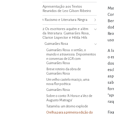
Apresentação aos Textos
Mas
Reunidos de Leo Gilson Ribeiro
Com
1 Racismo e Literatura Negra
Ben
dod
2 Os escritores aquém e além
da literatura: Guimarães Rosa,
Rei
Clarice Lispector e Hilda Hils
uso
Guimarães Rosa
Guimarães Rosa: o sertão, o
A l
mundo e a travessia. Depoimentos
o e
e conversas de LGR com
Guimarães Rosa
dos
Breve roteiro da obra de
esc
Guimarães Rosa
asp
Um velho castelo maciço, uma
sab
nova flor poética
for
Guimarães Rosa
“ap
Sobre o conto ‘A Hora e a Vez de
Augusto Matraga’
ras
Tutaméia: um átomo explode
Fix
Orelha para a primeira edição do