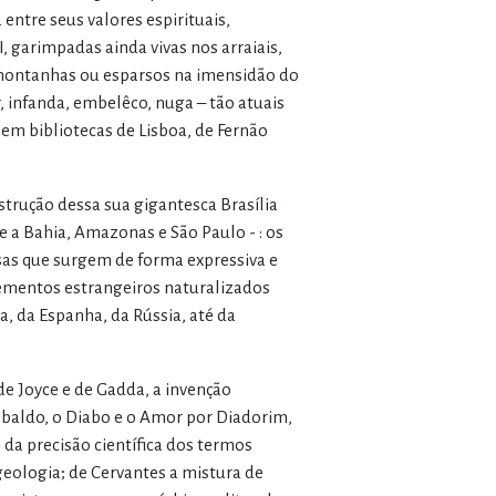
ntre seus valores espirituais,
, garimpadas ainda vivas nos arraiais,
s montanhas ou esparsos na imensidão do
, infanda, embelêco, nuga – tão atuais
 em bibliotecas de Lisboa, de Fernão
trução dessa sua gigantesca Brasília
e a Bahia, Amazonas e São Paulo - : os
sas que surgem de forma expressiva e
lementos estrangeiros naturalizados
ia, da Espanha, da Rússia, até da
e Joyce e de Gadda, a invenção
obaldo, o Diabo e o Amor por Diadorim,
da precisão científica dos termos
 geologia; de Cervantes a mistura de