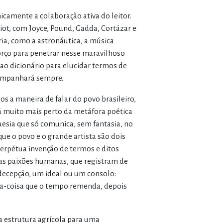
icamente a colaboração ativa do leitor.
liot, com Joyce, Pound, Gadda, Cortázar e
a, como a astronáutica, a música
esforço para penetrar nesse maravilhoso
ao dicionário para elucidar termos de
companhará sempre.
s a maneira de falar do povo brasileiro,
stá muito mais perto da metáfora poética
esia que só comunica, sem fantasia, no
ue o povo e o grande artista são dois
perpétua invenção de termos e ditos
das paixões humanas, que registram de
decepção, um ideal ou um consolo:
ida-coisa que o tempo remenda, depois
 estrutura agrícola para uma