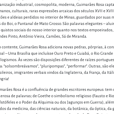
anização industrial, cosmopolita, moderna, Guimarães Rosa capta e
anos, culturais, raras expressões arcaicas dos séculos XVII e XVIII
tões e aldeias perdidos no interior de Minas, guardados por sua
s do Boi, o Pantanal de Mato Grosso. São palavras elegantes – aluir
 quistos sociais do nosso interior quanto nos textos empoeirados,
des Pinto, Antônio Vieira, Camões, Sá de Miranda.
 contente, Guimarães Rosa adiciona novas pedras, pórprias, à cons
bal – Uma Brasília que incluísse Ouro Preto e Cuiabá, o Rio Grande 
logismos. Às vezes são disposições diferentes de raízes portugue
a: “solsombreávamos”, “pluripompas”, “performar”. Outras, são e
sileiros, imigrantes verbais vindos da Inglaterra, da França, da Itál
gria!
marães Rosa é a confluência de grandes escritores europeus: tem d
erosa de palavras; de Goethe o simbolismo religioso (Fausto e Ri
istófeles e o Poder da Alquimia ou dos Jagunços em Guerra), além 
ados da medicina, das ciências naturais, da botânica, da óptica, da