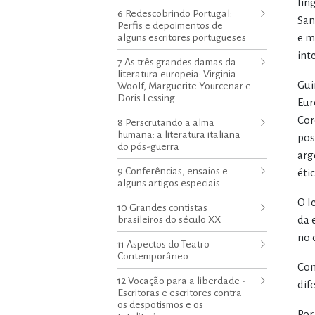
lin
6 Redescobrindo Portugal:
San
Perfis e depoimentos de
alguns escritores portugueses
e m
int
7 As três grandes damas da
literatura europeia: Virginia
Gui
Woolf, Marguerite Yourcenar e
Doris Lessing
Eur
Cor
8 Perscrutando a alma
humana: a literatura italiana
pos
do pós-guerra
arg
9 Conferências, ensaios e
éti
alguns artigos especiais
O l
10 Grandes contistas
brasileiros do século XX
da 
no 
11 Aspectos do Teatro
Contemporâneo
Com
12 Vocação para a liberdade -
dif
Escritoras e escritores contra
os despotismos e os
Por