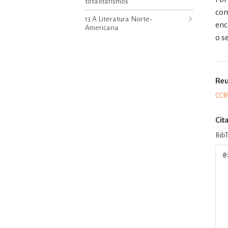
totalitarismos
com
13 A Literatura Norte-
enc
Americana
o s
Re
CC B
Cit
Bib
@
  author = {Gilson Ribe
  editor = {Rey Puente,
  title = {Orelha para a primeira edição do livro 
  booktitle = {Os escritores aquém e além da lite
    Clarice 
  series = {Textos Reunidos de Leo 
  volume =
  date = {2