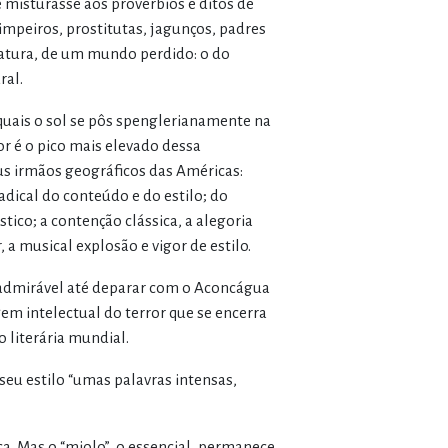
 misturasse aos provérbios e ditos de
impeiros, prostitutas, jagunços, padres
eratura, de um mundo perdido: o do
ral.
 quais o sol se pôs spenglerianamente na
or é o pico mais elevado dessa
eus irmãos geográficos das Américas:
adical do conteúdo e do estilo; do
tico; a contenção clássica, a alegoria
, a musical explosão e vigor de estilo.
o admirável até deparar com o Aconcágua
em intelectual do terror que se encerra
 literária mundial.
seu estilo “umas palavras intensas,
ica. Mas o “miolo”, o essencial, permanece