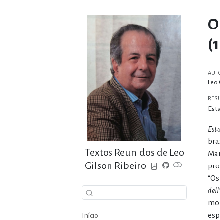
O
(
AUT
Leo 
RES
Esta
Esta
bra
Textos Reunidos de Leo
Mar
Gilson Ribeiro
pro
“Os
dell
mon
esp
Início