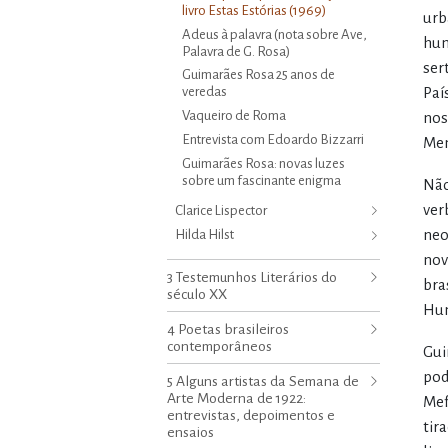
livro Estas Estórias (1969)
urb
Adeus à palavra (nota sobre Ave,
hum
Palavra de G. Rosa)
ser
Guimarães Rosa 25 anos de
veredas
Paí
Vaqueiro de Roma
nos
Entrevista com Edoardo Bizzarri
Men
Guimarães Rosa: novas luzes
sobre um fascinante enigma
Não
ver
Clarice Lispector
neo
Hilda Hilst
nov
3 Testemunhos Literários do
bra
século XX
Hun
4 Poetas brasileiros
contemporâneos
Gui
pod
5 Alguns artistas da Semana de
Arte Moderna de 1922:
Mef
entrevistas, depoimentos e
tir
ensaios