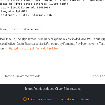
rosa/06-orelha-para-a-primeira-
dicao-do-livro-estas-estorias-(1969).html},

.8368806},

t-BR},

ias, 1969.}

favor, cite este trabalho como:
lson Ribeiro, Leo. (1969) 2022.
“Orelha para a primeira edição do livro Estas Estórias (19
imarães Rosa, Clarice Lispector e Hilda Hilst
, edited by Fernando Rey Puente, vol. 2. Text
eprint.
https://doi.org/10.5281/zenodo.8368806
.
Tutaméia: um átomo explode
Adeus à p
Textos Reunidos de Leo Gilson Ribeiro, 2024
Editar essa página
Reportar um problema