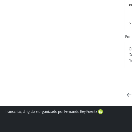
  url = {https://www.leogilsonribeiro.com.br/volume-2/1-guimaraes-
e
  doi = {10.5281/zenodo
  langid = {p
  abstract = {Estas Estór
Por 
Gi
Gu
R
Transcrito, dirigido e organizado por Fernando Rey Puente