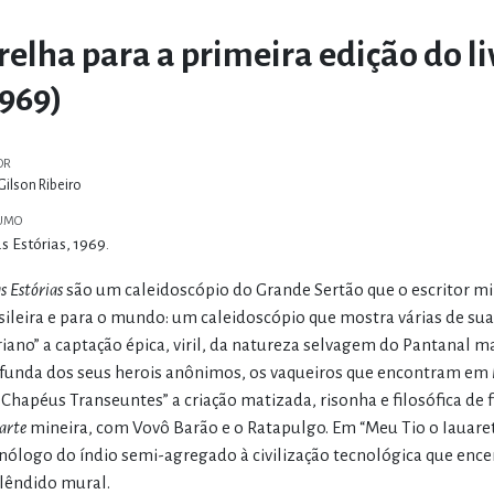
relha para a primeira edição do li
1969)
OR
Gilson Ribeiro
UMO
s Estórias, 1969.
s Estórias
são um caleidoscópio do Grande Sertão que o escritor mi
sileira e para o mundo: um caleidoscópio que mostra várias de sua
iano” a captação épica, viril, da natureza selvagem do Pantanal 
funda dos seus herois anônimos, os vaqueiros que encontram em M
 Chapéus Transeuntes” a criação matizada, risonha e filosófica d
’arte
mineira, com Vovô Barão e o Ratapulgo. Em “Meu Tio o Iauaretê
ólogo do índio semi-agregado à civilização tecnológica que encer
lêndido mural.