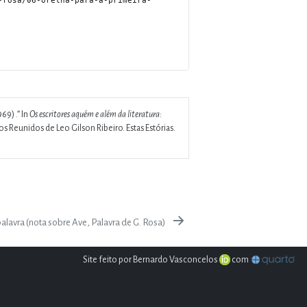
69) .”
In
Os escritores aquém e além da literatura:
os Reunidos de Leo Gilson Ribeiro. Estas Estórias.
alavra (nota sobre Ave, Palavra de G. Rosa)
Site feito por Bernardo Vasconcelos
com