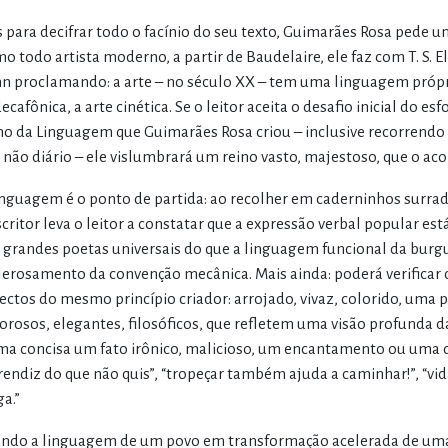
 para decifrar todo o facínio do seu texto, Guimarães Rosa pede un
o todo artista moderno, a partir de Baudelaire, ele faz com T. S. E
n proclamando: a arte – no século XX – tem uma linguagem própri
ecafônica, a arte cinética. Se o leitor aceita o desafio inicial do 
no da Linguagem que Guimarães Rosa criou – inclusive recorrendo 
 não diário – ele vislumbrará um reino vasto, majestoso, que o a
inguagem é o ponto de partida: ao recolher em caderninhos surrado
scritor leva o leitor a constatar que a expressão verbal popular e
 grandes poetas universais do que a linguagem funcional da burgu
lerosamento da convenção mecânica. Mais ainda: poderá verificar q
ectos do mesmo princípio criador: arrojado, vivaz, colorido, uma 
orosos, elegantes, filosóficos, que refletem uma visão profunda 
ma concisa um fato irônico, malicioso, um encantamento ou uma 
rendiz do que não quis”, “tropeçar também ajuda a caminhar!”, “v
ga.”
ando a linguagem de um povo em transformação acelerada de uma