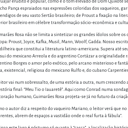
guajar erudito e popular, como e o tom elevado de Dom Quixote se
cho Pança espraiados nas expressões coloridas dos vaqueiros, gar
endigos de seu vasto Sertão brasileiro; de Proust a fixação na lit
erior brasileiro em célebre transformação sócio-econômica e cultu
marães Rosa não se limita a sintetizar os grandes ídolos sobre os
opa: Proust, Joyce, Kafka, Musil, Mann, Woolf, Gadda. Nosso escrit
dilheira que constitui a literatura latino-americana. Supera até s
sui do mexicano Arreola e do argentino Cortázar a originalidade r
entino Borges o amor pelo exótico, pelo arcano misterioso e fantás
ca, existencial, religiosa do mexicano Rulfo e, do cubano Carpentier
eitor vai num sobressalto, de uma estória a outra, num crescend
estória final: “Meu Tio o Iauaretê”. Aqui como Conrad numa sondag
coração humano, Guimarães Rosa projeta-se já no futuro da criação
o o autor diz a respeito do vaqueiro Mariano, o leitor verá que no 
erentes, abrem de espaços a vastidão onde o real furta à fábula”.
 isso este livro é póstumo só quanto à “casca”, a localização histór