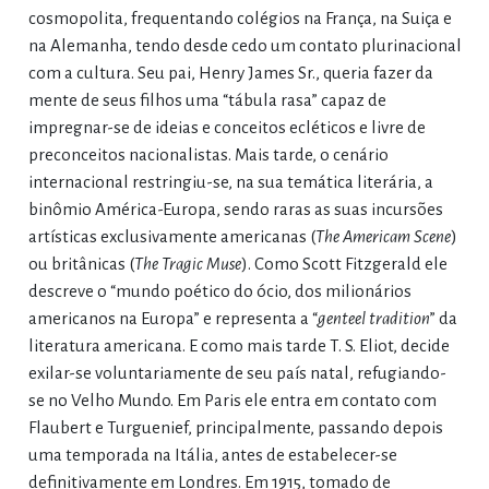
cosmopolita, frequentando colégios na França, na Suiça e
na Alemanha, tendo desde cedo um contato plurinacional
com a cultura. Seu pai, Henry James Sr., queria fazer da
mente de seus filhos uma “tábula rasa” capaz de
impregnar-se de ideias e conceitos ecléticos e livre de
preconceitos nacionalistas. Mais tarde, o cenário
internacional restringiu-se, na sua temática literária, a
binômio América-Europa, sendo raras as suas incursões
artísticas exclusivamente americanas (
The Americam Scene
)
ou britânicas (
The Tragic Muse
). Como Scott Fitzgerald ele
descreve o “mundo poético do ócio, dos milionários
americanos na Europa” e representa a “
genteel tradition
” da
literatura americana. E como mais tarde T. S. Eliot, decide
exilar-se voluntariamente de seu país natal, refugiando-
se no Velho Mundo. Em Paris ele entra em contato com
Flaubert e Turguenief, principalmente, passando depois
uma temporada na Itália, antes de estabelecer-se
definitivamente em Londres. Em 1915, tomado de