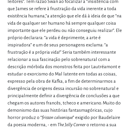
leitores”. Tem razão Swan ao focalizar a “insistência com
que James se refere à frustração da vida inerente a toda
existência humana,”a atenção que ele dá à ideia de que “na
vida de qualquer ser humano há sempre qualquer coisa
importante que ele perdeu ou não conseguiu realizar”. Ele
próprio declarara: “a vida é deprimente, a arte é
inspiradora” e um de seus personagens exclama: “a
frustração é a própria vida!” Seria também interessante
relacionar a sua fascinação pelo sobrenatural com a
descrição mórbida dos monstros feita por Lautréamont e
estudar o exorcismo do Mal latente em todas as coisas,
expresso pela obra de Kafka, a fim de determinarmos a
divergência de origens dessa incursão no sobrenatural e
principalmente definir a divergência de conclusões a que
chegam os autores francês, tcheco e americano. Muito do
demonismo das suas histórias fantasmagóricas, cujo
horror produz o “
frisson calvanique
” exigido por Baudelaire
da poesia moderna, - em
The Jolly Corner
o retorno a sua