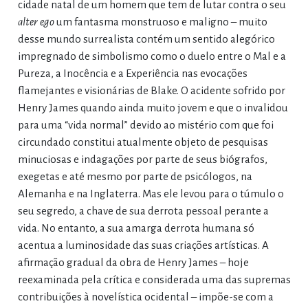
cidade natal de um homem que tem de lutar contra o seu
alter ego
um fantasma monstruoso e maligno – muito
desse mundo surrealista contém um sentido alegórico
impregnado de simbolismo como o duelo entre o Mal e a
Pureza, a Inocência e a Experiência nas evocações
flamejantes e visionárias de Blake. O acidente sofrido por
Henry James quando ainda muito jovem e que o invalidou
para uma “vida normal” devido ao mistério com que foi
circundado constitui atualmente objeto de pesquisas
minuciosas e indagações por parte de seus biógrafos,
exegetas e até mesmo por parte de psicólogos, na
Alemanha e na Inglaterra. Mas ele levou para o túmulo o
seu segredo, a chave de sua derrota pessoal perante a
vida. No entanto, a sua amarga derrota humana só
acentua a luminosidade das suas criações artísticas. A
afirmação gradual da obra de Henry James – hoje
reexaminada pela crítica e considerada uma das supremas
contribuições à novelística ocidental – impõe-se com a