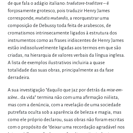
de que fala o adágio italiano:
tradutore-traditore
– é
forçosamente grotesco, pois traduzir Henry James
corresponde,
mutatis mutandis
, a reorquestrar uma
composição de Debussy toda feita de arabescos, de
cromatismos intrinsecamente ligados à estrutura dos
instrumentos como as frases iridiscentes de Henry James
estão indissoluvelmente ligadas aos termos em que são
criadas, na hierarquia de valores verbais da língua inglesa.
A lista de exemplos ilustrativos incluiria a quase
totalidade das suas obras, principalmente as da fase
derradeira.
A sua investigação “daquilo que jaz por detrás da
mise-em-
scène
… da vida” termina não com uma afirmação niilista,
mas com a denúncia, com a revelação de uma sociedade
putrefata oculta sob a aparência de beleza e magia, mas
como ele próprio declarou, suas obras não foram escritas
com o propósito de “deixar uma recordação agradável nos