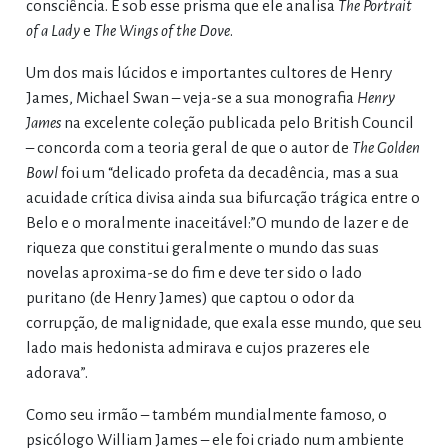
consciência. É sob esse prisma que ele analisa
The Portrait
of a Lady
e
The Wings of the Dove
.
Um dos mais lúcidos e importantes cultores de Henry
James, Michael Swan – veja-se a sua monografia
Henry
James
na excelente coleção publicada pelo British Council
– concorda com a teoria geral de que o autor de
The Golden
Bowl
foi um “delicado profeta da decadência, mas a sua
acuidade crítica divisa ainda sua bifurcação trágica entre o
Belo e o moralmente inaceitável:”O mundo de lazer e de
riqueza que constitui geralmente o mundo das suas
novelas aproxima-se do fim e deve ter sido o lado
puritano (de Henry James) que captou o odor da
corrupção, de malignidade, que exala esse mundo, que seu
lado mais hedonista admirava e cujos prazeres ele
adorava”.
Como seu irmão – também mundialmente famoso, o
psicólogo William James – ele foi criado num ambiente