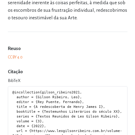
serenidade inerente às coisas perfeitas, à medida que sob
os escombros de sua frustração individual, redescobrimos
o tesouro inestimável da sua Arte.
Reuso
CC BY 4.0
Citação
BibTeX
@incollection{gilson_ribeiro2021,

  author = {Gilson Ribeiro, Leo},

  editor = {Rey Puente, Fernando},

  title = {A redescoberta de Henry James I},

  booktitle = {Testemunhos Literários do século XX},

  series = {Textos Reunidos de Leo Gilson Ribeiro},

  volume = {3},

  date = {2022},

  url = {https://www.leogilsonribeiro.com.br/volume-