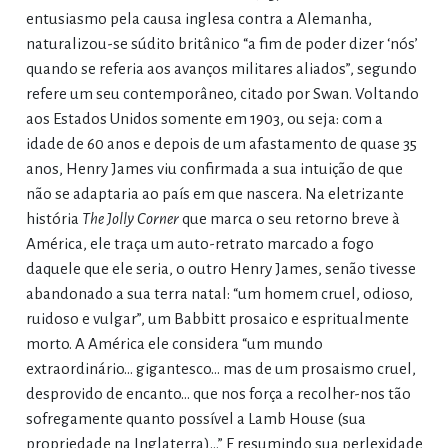
entusiasmo pela causa inglesa contra a Alemanha,
naturalizou-se súdito britânico “a fim de poder dizer ‘nós’
quando se referia aos avanços militares aliados”, segundo
refere um seu contemporâneo, citado por Swan. Voltando
aos Estados Unidos somente em 1903, ou seja: com a
idade de 60 anos e depois de um afastamento de quase 35
anos, Henry James viu confirmada a sua intuição de que
não se adaptaria ao país em que nascera. Na eletrizante
história
The Jolly Corner
que marca o seu retorno breve à
América, ele traça um auto-retrato marcado a fogo
daquele que ele seria, o outro Henry James, senão tivesse
abandonado a sua terra natal: “um homem cruel, odioso,
ruidoso e vulgar”, um Babbitt prosaico e espritualmente
morto. A América ele considera “um mundo
extraordinário… gigantesco… mas de um prosaismo cruel,
desprovido de encanto… que nos força a recolher-nos tão
sofregamente quanto possível a Lamb House (sua
propriedade na Inglaterra)…” E resumindo sua perlexidade