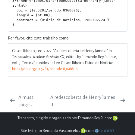
3/6-henry-james/01-a-redescoberta-de-henry-james-
i.html},

  doi = {10.5281/zenodo.8368806},

  langid = {pt-BR},

  abstract = {Diário de Notícias, 1960/02/24.}

Por favor, cite este trabalho como:
Gilson Ribeiro, Leo. 2022.
“A redescoberta de Henry James I.”
In
Testemunhos Literários do século XX
, edited by Fernando Rey Puente,
vol. 3. Textos Reunidos de Leo Gilson Ribeiro. Diário de Notícias.
https://doi.org/10.5281/zenodo.8368806
.
A musa
A redescoberta de Henry James
trágica
II
Transcrito, dirigido e organizado por Fernando Rey Puente
Site feito por Bernardo Vasconcelos
com