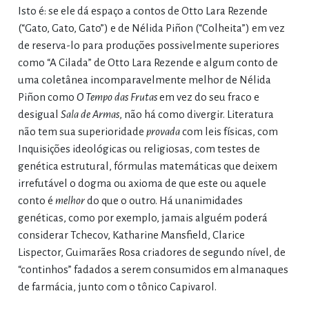
Isto é: se ele dá espaço a contos de Otto Lara Rezende
(“Gato, Gato, Gato”) e de Nélida Piñon (“Colheita”) em vez
de reserva-lo para produções possivelmente superiores
como “A Cilada” de Otto Lara Rezende e algum conto de
uma coletânea incomparavelmente melhor de Nélida
Piñon como
O Tempo das Frutas
em vez do seu fraco e
desigual
Sala de Armas
, não há como divergir. Literatura
não tem sua superioridade
provada
com leis físicas, com
Inquisições ideológicas ou religiosas, com testes de
genética estrutural, fórmulas matemáticas que deixem
irrefutável o dogma ou axioma de que este ou aquele
conto é
melhor
do que o outro. Há unanimidades
genéticas, como por exemplo, jamais alguém poderá
considerar Tchecov, Katharine Mansfield, Clarice
Lispector, Guimarães Rosa criadores de segundo nível, de
“continhos” fadados a serem consumidos em almanaques
de farmácia, junto com o tônico Capivarol.