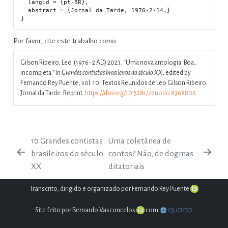
  langid = {pt-BR},

  abstract = {Jornal da Tarde, 1976-2-14.}

Por favor, cite este trabalho como:
Gilson Ribeiro, Leo. (1976–2 AD) 2023.
“Uma nova antologia. Boa,
incompleta.”
In
Grandes contistas brasileiros do século XX
, edited by
Fernando Rey Puente, vol. 10. Textos Reunidos de Leo Gilson Ribeiro.
Jornal da Tarde. Reprint.
https://doi.org/10.5281/zenodo.8368806
.
10 Grandes contistas
Uma coletânea de
brasileiros do século
contos? Não, de dogmas
XX
ditatoriais
Transcrito, dirigido e organizado por Fernando Rey Puente
Site feito por Bernardo Vasconcelos
com