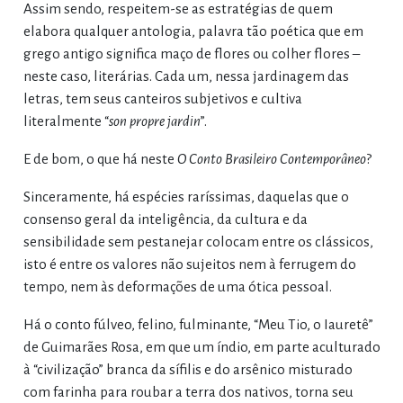
Assim sendo, respeitem-se as estratégias de quem
elabora qualquer antologia, palavra tão poética que em
grego antigo significa maço de flores ou colher flores –
neste caso, literárias. Cada um, nessa jardinagem das
letras, tem seus canteiros subjetivos e cultiva
literalmente “
son propre jardin
”.
E de bom, o que há neste
O Conto Brasileiro Contemporâneo
?
Sinceramente, há espécies raríssimas, daquelas que o
consenso geral da inteligência, da cultura e da
sensibilidade sem pestanejar colocam entre os clássicos,
isto é entre os valores não sujeitos nem à ferrugem do
tempo, nem às deformações de uma ótica pessoal.
Há o conto fúlveo, felino, fulminante, “Meu Tio, o Iauretê”
de Guimarães Rosa, em que um índio, em parte aculturado
à “civilização” branca da sífilis e do arsênico misturado
com farinha para roubar a terra dos nativos, torna seu