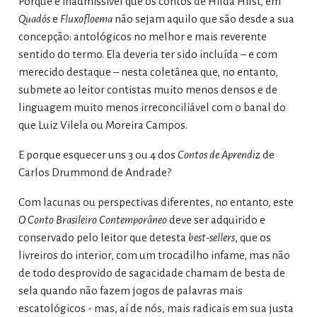
Porque é inadmissível que os contos de Hilda Hilst, em
Quadós
e
Fluxofloema
não sejam aquilo que são desde a sua
concepção: antológicos no melhor e mais reverente
sentido do termo. Ela deveria ter sido incluída – e com
merecido destaque – nesta coletânea que, no entanto,
submete ao leitor contistas muito menos densos e de
linguagem muito menos irreconciliável com o banal do
que Luiz Vilela ou Moreira Campos.
E porque esquecer uns 3 ou 4 dos
Contos de Aprendiz
de
Carlos Drummond de Andrade?
Com lacunas ou perspectivas diferentes, no entanto, este
O Conto Brasileiro Contemporâneo
deve ser adquirido e
conservado pelo leitor que detesta
best-sellers
, que os
livreiros do interior, com um trocadilho infame, mas não
de todo desprovido de sagacidade chamam de besta de
sela quando não fazem jogos de palavras mais
escatológicos - mas, aí de nós, mais radicais em sua justa