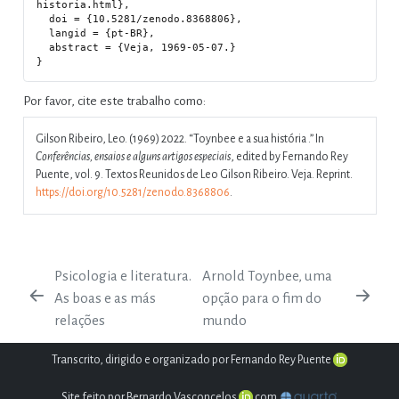
historia.html},

  doi = {10.5281/zenodo.8368806},

  langid = {pt-BR},

  abstract = {Veja, 1969-05-07.}

Por favor, cite este trabalho como:
Gilson Ribeiro, Leo. (1969) 2022.
“Toynbee e a sua história .”
In
Conferências, ensaios e alguns artigos especiais
, edited by Fernando Rey
Puente, vol. 9. Textos Reunidos de Leo Gilson Ribeiro. Veja. Reprint.
https://doi.org/10.5281/zenodo.8368806
.
Psicologia e literatura.
Arnold Toynbee, uma
As boas e as más
opção para o fim do
relações
mundo
Transcrito, dirigido e organizado por Fernando Rey Puente
Site feito por Bernardo Vasconcelos
com