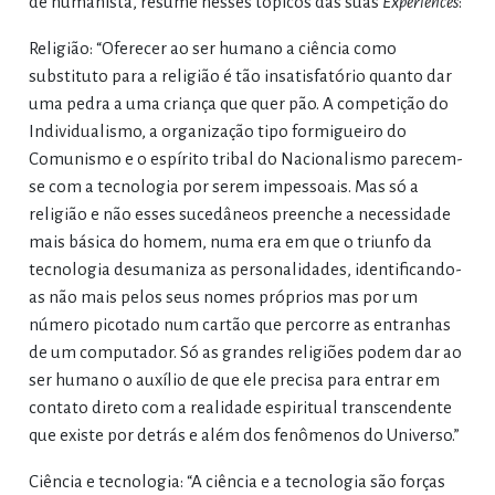
de humanista, resume nesses tópicos das suas
Experiences
:
Religião: “Oferecer ao ser humano a ciência como
substituto para a religião é tão insatisfatório quanto dar
uma pedra a uma criança que quer pão. A competição do
Individualismo, a organização tipo formigueiro do
Comunismo e o espírito tribal do Nacionalismo parecem-
se com a tecnologia por serem impessoais. Mas só a
religião e não esses sucedâneos preenche a necessidade
mais básica do homem, numa era em que o triunfo da
tecnologia desumaniza as personalidades, identificando-
as não mais pelos seus nomes próprios mas por um
número picotado num cartão que percorre as entranhas
de um computador. Só as grandes religiões podem dar ao
ser humano o auxílio de que ele precisa para entrar em
contato direto com a realidade espiritual transcendente
que existe por detrás e além dos fenômenos do Universo.”
Ciência e tecnologia: “A ciência e a tecnologia são forças