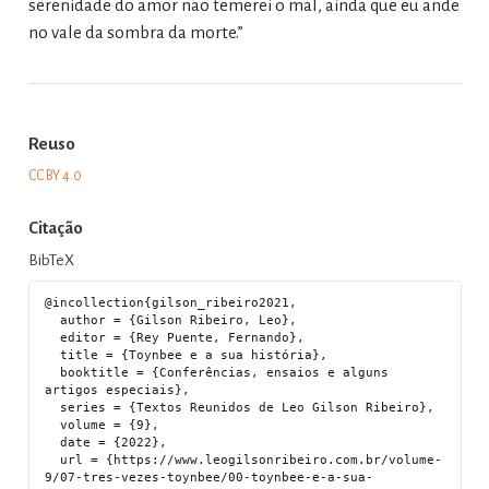
serenidade do amor não temerei o mal, ainda que eu ande
no vale da sombra da morte.”
Reuso
CC BY 4.0
Citação
BibTeX
@incollection{gilson_ribeiro2021,

  author = {Gilson Ribeiro, Leo},

  editor = {Rey Puente, Fernando},

  title = {Toynbee e a sua história},

  booktitle = {Conferências, ensaios e alguns 
artigos especiais},

  series = {Textos Reunidos de Leo Gilson Ribeiro},

  volume = {9},

  date = {2022},

  url = {https://www.leogilsonribeiro.com.br/volume-
9/07-tres-vezes-toynbee/00-toynbee-e-a-sua-