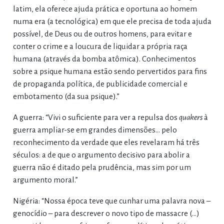
latim, ela oferece ajuda prática e oportuna ao homem
numa era (a tecnológica) em que ele precisa de toda ajuda
possível, de Deus ou de outros homens, para evitar e
conter o crime e a loucura de liquidar a própria raça
humana (através da bomba atômica). Conhecimentos
sobre a psique humana estão sendo pervertidos para fins
de propaganda política, de publicidade comercial e
embotamento (da sua psique).”
A guerra: “Vivi o suficiente para ver a repulsa dos
quakers
à
guerra ampliar-se em grandes dimensões… pelo
reconhecimento da verdade que eles revelaram há três
séculos: a de que o argumento decisivo para abolir a
guerra não é ditado pela prudência, mas sim por um
argumento moral.”
Nigéria: “Nossa época teve que cunhar uma palavra nova –
genocídio – para descrever o novo tipo de massacre (…)