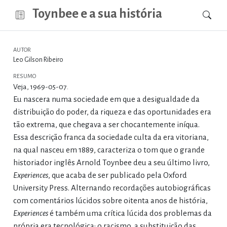
Toynbee e a sua história
AUTOR
Leo Gilson Ribeiro
RESUMO
Veja, 1969-05-07.
Eu nascera numa sociedade em que a desigualdade da
distribuição do poder, da riqueza e das oportunidades era
tão extrema, que chegava a ser chocantemente iníqua.
Essa descrição franca da sociedade culta da era vitoriana,
na qual nasceu em 1889, caracteriza o tom que o grande
historiador inglês Arnold Toynbee deu a seu último livro,
Experiences
, que acaba de ser publicado pela Oxford
University Press. Alternando recordações autobiográficas
com comentários lúcidos sobre oitenta anos de história,
Experiences
é também uma crítica lúcida dos problemas da
própria era tecnológica: o racismo, a substituição das