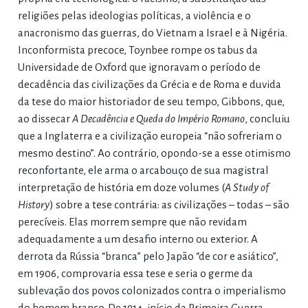
religiões pelas ideologias políticas, a violência e o
anacronismo das guerras, do Vietnam a Israel e à Nigéria.
Inconformista precoce, Toynbee rompe os tabus da
Universidade de Oxford que ignoravam o período de
decadência das civilizações da Grécia e de Roma e duvida
da tese do maior historiador de seu tempo, Gibbons, que,
ao dissecar
A Decadência e Queda do Império Romano
, concluiu
que a Inglaterra e a civilização europeia “não sofreriam o
mesmo destino”. Ao contrário, opondo-se a esse otimismo
reconfortante, ele arma o arcabouço de sua magistral
interpretação de história em doze volumes (
A Study of
History
) sobre a tese contrária: as civilizações – todas – são
perecíveis. Elas morrem sempre que não revidam
adequadamente a um desafio interno ou exterior. A
derrota da Rússia “branca” pelo Japão “de cor e asiático”,
em 1906, comprovaria essa tese e seria o germe da
sublevação dos povos colonizados contra o imperialismo
do homem branco. De 1914, início da Primeira Guerra