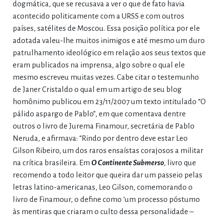
dogmática, que se recusava a ver o que de fato havia
acontecido politicamente com a URSS e com outros
países, satélites de Moscou. Essa posição política por ele
adotada valeu-lhe muitos inimigos e até mesmo um duro
patrulhamento ideológico em relação aos seus textos que
eram publicados na imprensa, algo sobre o qual ele
mesmo escreveu muitas vezes. Cabe citar o testemunho
de Janer Cristaldo o qual em um artigo de seu blog
homônimo publicou em 23/11/2007 um texto intitulado “O
pálido aspargo de Pablo”, em que comentava dentre
outros o livro de Jurema Finamour, secretária de Pablo
Neruda, e afirmava: “Rindo por dentro deve estar Leo
Gilson Ribeiro, um dos raros ensaístas corajosos a militar
na crítica brasileira. Em
O Continente Submerso
, livro que
recomendo a todo leitor que queira dar um passeio pelas
letras latino-americanas, Leo Gilson, comemorando o
livro de Finamour, o define como ‘um processo póstumo
às mentiras que criaram o culto dessa personalidade –