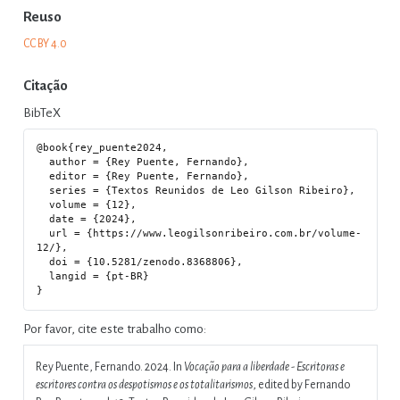
Reuso
CC BY 4.0
Citação
BibTeX
@book{rey_puente2024,

  author = {Rey Puente, Fernando},

  editor = {Rey Puente, Fernando},

  series = {Textos Reunidos de Leo Gilson Ribeiro},

  volume = {12},

  date = {2024},

  url = {https://www.leogilsonribeiro.com.br/volume-
12/},

  doi = {10.5281/zenodo.8368806},

  langid = {pt-BR}

Por favor, cite este trabalho como:
Rey Puente, Fernando. 2024. In
Vocação para a liberdade - Escritoras e
escritores contra os despotismos e os totalitarismos
, edited by Fernando