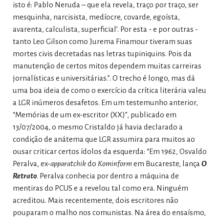
isto é: Pablo Neruda – que ela revela, traço por traço, ser
mesquinha, narcisista, medíocre, covarde, egoísta,
avarenta, calculista, superficial’. Por esta - e por outras -
tanto Leo Gilson como Jurema Finamour tiveram suas
mortes civis decretadas nas letras tupiniquins. Pois da
manutenção de certos mitos dependem muitas carreiras
jornalísticas e universitárias.”. O trecho é longo, mas dá
uma boa ideia de como o exercício da crítica literária valeu
a LGR inúmeros desafetos. Em um testemunho anterior,
“Memórias de um ex-escritor (XX)”, publicado em
13/07/2004, o mesmo Cristaldo já havia declarado a
condição de anátema que LGR assumira para muitos ao
ousar criticar certos ídolos da esquerda: “Em 1962, Osvaldo
Peralva, ex-
apparatchik
do
Kominform
em Bucareste, lança
O
Retrato
. Peralva conhecia por dentro a máquina de
mentiras do PCUS e a revelou tal como era. Ninguém
acreditou. Mais recentemente, dois escritores não
pouparam o malho nos comunistas. Na área do ensaísmo,