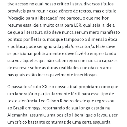
tive acesso no qual nosso crítico listava diversos títulos
prováveis para reunir esse gênero de textos, mas o título
“Vocação para a liberdade” me pareceu o que melhor
resume essa ideia muito cara para LGR, qual seja, a ideia
de que a literatura não deve nunca ser um mero manifesto
político panfletário, mas que tampouco a dimensão ética
e política pode ser ignorada pela/o escritor/a. Ela/e deve
se posicionar politicamente e deve fazê-lo emprestando
sua voz àqueles que não sabem e/ou que não são capazes
de escrever sobre as duras realidades que o/a cercam e
nas quais estão inescapavelmente inseridos/as.
O passado século XX e o nosso atual propiciam como que
um laboratório particularmente fértil para esse tipo de
texto-denúncia. Leo Gilson Ribeiro desde que regressou
ao Brasil em 1959, retornando de sua longa estada na
Alemanha, assumiu uma posição liberal que o levou a ser
um crítico bastante contumaz de uma certa esquerda