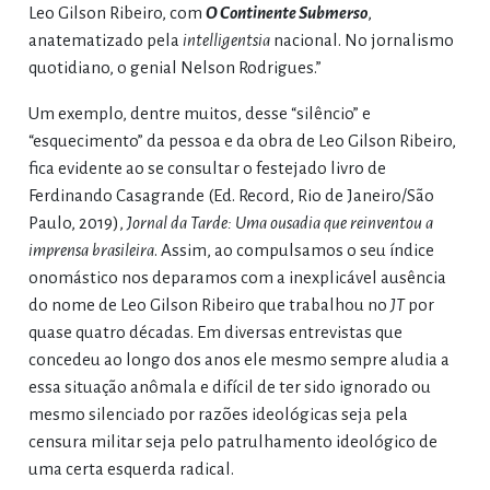
Leo Gilson Ribeiro, com
O Continente Submerso
,
anatematizado pela
intelligentsia
nacional. No jornalismo
quotidiano, o genial Nelson Rodrigues.”
Um exemplo, dentre muitos, desse “silêncio” e
“esquecimento” da pessoa e da obra de Leo Gilson Ribeiro,
fica evidente ao se consultar o festejado livro de
Ferdinando Casagrande (Ed. Record, Rio de Janeiro/São
Paulo, 2019),
Jornal da Tarde: Uma ousadia que reinventou a
imprensa brasileira
. Assim, ao compulsamos o seu índice
onomástico nos deparamos com a inexplicável ausência
do nome de Leo Gilson Ribeiro que trabalhou no
JT
por
quase quatro décadas. Em diversas entrevistas que
concedeu ao longo dos anos ele mesmo sempre aludia a
essa situação anômala e difícil de ter sido ignorado ou
mesmo silenciado por razões ideológicas seja pela
censura militar seja pelo patrulhamento ideológico de
uma certa esquerda radical.