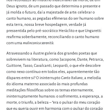
Deus ignoto, de um passado que determina o presente e
já molda o futuro, daí a majestade de arte: celebrar o
canto humano, as pegadas efêmeras do ser humano sobre
esta terra, nossa breve hospedagem, verdade já
pressentida pelo pré-socrático Heráclito e que Ungaretti
reafirma soberbamente, reconciliando o canto humano
com uma
malinconica serenità
.
Atravessando a ilustre galeria dos grandes poetas que
sobrevivem na literatura, como Jacopone, Dante, Petrarca,
Guittone, Tasso, Cavalcanti, Leopardi, o que ele descobre
como nexo contínuo em todos eles, aparentemente tão
díspares entre si? O ininterrupto
Canto Italiano
, a melodia
do idioma materno associado às mais profundas
meditações filosóficas sobre os temas eternamente,
ininterruptamente humanos: o sofrimento, a esperança, a
morte, o triunfo, a beleza – “era o pulsar do meu coração
que eu queria ouvir em harmonia com o pulsar do coração