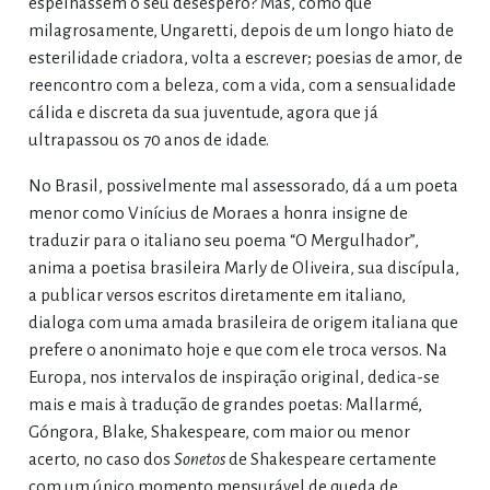
espelhassem o seu desespero? Mas, como que
milagrosamente, Ungaretti, depois de um longo hiato de
esterilidade criadora, volta a escrever; poesias de amor, de
reencontro com a beleza, com a vida, com a sensualidade
cálida e discreta da sua juventude, agora que já
ultrapassou os 70 anos de idade.
No Brasil, possivelmente mal assessorado, dá a um poeta
menor como Vinícius de Moraes a honra insigne de
traduzir para o italiano seu poema “O Mergulhador”,
anima a poetisa brasileira Marly de Oliveira, sua discípula,
a publicar versos escritos diretamente em italiano,
dialoga com uma amada brasileira de origem italiana que
prefere o anonimato hoje e que com ele troca versos. Na
Europa, nos intervalos de inspiração original, dedica-se
mais e mais à tradução de grandes poetas: Mallarmé,
Góngora, Blake, Shakespeare, com maior ou menor
acerto, no caso dos
Sonetos
de Shakespeare certamente
com um único momento mensurável de queda de