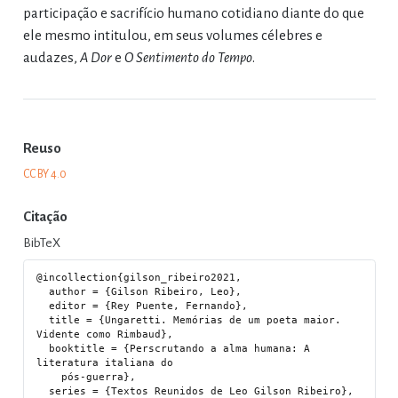
participação e sacrifício humano cotidiano diante do que
ele mesmo intitulou, em seus volumes célebres e
audazes,
A Dor
e
O Sentimento do Tempo
.
Reuso
CC BY 4.0
Citação
BibTeX
@incollection{gilson_ribeiro2021,

  author = {Gilson Ribeiro, Leo},

  editor = {Rey Puente, Fernando},

  title = {Ungaretti. Memórias de um poeta maior. 
Vidente como Rimbaud},

  booktitle = {Perscrutando a alma humana: A 
literatura italiana do

    pós-guerra},

  series = {Textos Reunidos de Leo Gilson Ribeiro},
