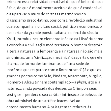
primeiro essa relatividade mutável do que é belo e do que
é feio, do que é moralmente aceito e do que é condenável:
dissipara-se o muro de certezas marmóreas do
classicismo greco-latino, pois com a revolução industrial
que acompanha, no plano social, político e econômico, o
despertar da grande poesia italiana, no final do século
XVIII, introduz-se um elemento inédito na História como
a concebia a civilização mediterrânea: o homem destrói e
altera a natureza, a lembrança e a natureza não são mais
sinônimas, uma “civilização mecânica” desperta o que ele
chama, de forma deslumbrante, de “uma sede de
inocência que reaparece com o Romantismo”. Já o que os
grandes poetas como Safo, Píndaro, Anacreonte, Virgílio,
Homero e Alceu tinham contemplado – a
physis
, isto é, a
natureza ainda povoada dos deuses do Olimpo e seus
vestígios – perdera o seu caráter intrínseco de beleza, de
obra admirável de um artífice inacessível ao
entendimento humano. A paisagem se reduzira às