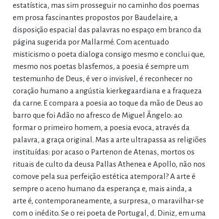
estatística, mas sim prosseguir no caminho dos poemas
em prosa fascinantes propostos por Baudelaire, a
disposição espacial das palavras no espaço em branco da
página sugerida por Mallarmé. Com acentuado
misticismo o poeta dialoga consigo mesmo e conclui que,
mesmo nos poetas blasfemos, a poesia é sempre um
testemunho de Deus, é ver o invisível, é reconhecer no
coração humano a angústia kierkegaardiana e a fraqueza
da carne. E compara a poesia ao toque da mão de Deus ao
barro que foi Adão no afresco de Miguel Ângelo: ao
formar o primeiro homem, a poesia evoca, através da
palavra, a graça original. Mas a arte ultrapassa as religiões
instituídas: por acaso o Partenon de Atenas, mortos os
rituais de culto da deusa Pallas Athenea e Apollo, não nos
comove pela sua perfeição estética atemporal? A arte é
sempre o aceno humano da esperança e, mais ainda, a
arte é, contemporaneamente, a surpresa, o maravilhar-se
com o inédito. Se o rei poeta de Portugal, d. Diniz, em uma