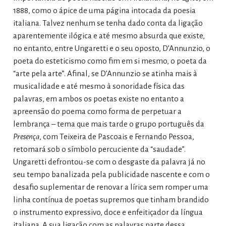
1888, como o ápice de uma página intocada da poesia
italiana. Talvez nenhum se tenha dado conta da ligação
aparentemente ilógica e até mesmo absurda que existe,
no entanto, entre Ungaretti e o seu oposto, D’Annunzio, o
poeta do esteticismo como fim em si mesmo, o poeta da
“arte pela arte”. Afinal, se D’Annunzio se atinha mais à
musicalidade e até mesmo à sonoridade física das
palavras, em ambos os poetas existe no entanto a
apreensão do poema como forma de perpetuar a
lembrança – tema que mais tarde o grupo português da
Presença
, com Teixeira de Pascoais e Fernando Pessoa,
retomará sob o símbolo percuciente da “saudade”.
Ungaretti defrontou-se com o desgaste da palavra já no
seu tempo banalizada pela publicidade nascente e com o
desafio suplementar de renovar a lírica sem romper uma
linha contínua de poetas supremos que tinham brandido
o instrumento expressivo, doce e enfeitiçador da língua
italiana. A sua ligação com as palavras parte dessa