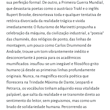
sua perfeição formal. De outro, a Primeira Guerra Mundial,
que devastaria poetas como o austríaco Trakl e o inglês
Rupert Brooke, desnorteava toda e qualquer tentativa de
retórica divorciada da realidade trágica e vivida
imediatamente. O Futurismo de Marinetti propunha a
celebração da máquina, da civilização industrial, a “poesia”
das chaminés, dos relógios de ponto, das linhas de
montagem, um pouco como Carlos Drummond de
Andrade, trouxe um tom vibrantemente inédito e
desconcertante à poesia para os acadêmicos
mumificados: insuflou-se um inegável e filosófico grito
humano já desde as primeiras linhas profundamente
originais. Nunca, na magnífica escola poética que
florescera na Trindade Máxima de Dante, Leopardi e
Petrarca, os vocábulos tinham adquirido essa vitalidade
palpável, que salta da realidade e se transmite direto ao
sentimento do leitor, sem pieguismos, mas como um
brado de solidariedade humana. Percorrendo as