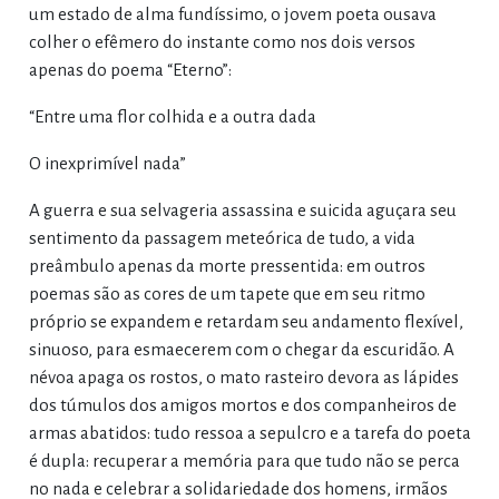
um estado de alma fundíssimo, o jovem poeta ousava
colher o efêmero do instante como nos dois versos
apenas do poema “Eterno”:
“Entre uma flor colhida e a outra dada
O inexprimível nada”
A guerra e sua selvageria assassina e suicida aguçara seu
sentimento da passagem meteórica de tudo, a vida
preâmbulo apenas da morte pressentida: em outros
poemas são as cores de um tapete que em seu ritmo
próprio se expandem e retardam seu andamento flexível,
sinuoso, para esmaecerem com o chegar da escuridão. A
névoa apaga os rostos, o mato rasteiro devora as lápides
dos túmulos dos amigos mortos e dos companheiros de
armas abatidos: tudo ressoa a sepulcro e a tarefa do poeta
é dupla: recuperar a memória para que tudo não se perca
no nada e celebrar a solidariedade dos homens, irmãos