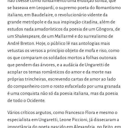
não tivesse como fundamento uma erudição sólida, que
se baseava em Leopardi, o supremo poeta do Romantismo
italiano, em Baudelaire, o revolucionário vidente da
grande metrópole e da sua inspiração citadina, além de
estudos nada amadorísticos da poesia de um Gôngora, de
um Shakespeare, de um Mallarmé e do surrealismo de
André Breton. Hoje, o público lê nas antologias mais
vetustas os versos a princípio objeto de mofa e riso, como
os que comparam os soldados mortos a folhas outonais
que pendem das árvores, e a audácia de Ungaretti de
acoplar os temas românticos do amor e da morte nas
próprias trincheiras, escrevendo cartas de amor ao lado
do companheiro com o rosto esfacelado por uma granada
é uma conquista não só da poesia italiana, mas da poesia
de todo o Ocidente.
Vários críticos argutos, como Francesco Flora e mesmo o
especialista em Ungaretti, Leone Piccioni, já dissecaram a
importância do poeta nascido em Alexandria, no Egito, em