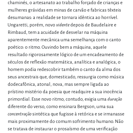
chaminés, o artesanato ao trabalho forçado de crianças e
mulheres grávidas em minas de carvão e fabricas têxteis
desumanas: a realidade se tornara idêntica ao horrível.
Ungaretti, porém, novo
vidente
depois de Baudelaire e
Rimbaud, tem a acuidade de desvelar na máquina
aparentemente mecânica uma semelhança com o canto
poético: o ritmo. Ouvindo bem a máquina, aquele
resultado rigorosamente lógico de um encadeamento de
séculos de reflexão matemática, analítica e analógica, o
homem podia redescobrir também o canto da alma dos
seus ancestrais que, domesticado, ressurgia como música
dodecafônica, atonal, nova, mas sempre ligada ao
prístino mistério da poesia que readquire a sua inocência
primordial. Esse novo ritmo, contudo, exigia uma
duração
diferente do verso, como ensinara Bergson, uma sua
concentração
sintética que fugisse à retórica e se irmanasse
mais proximamente do comum sofrimento humano. Não
se tratava de instaurar o prosaísmo de uma verificação