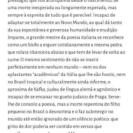
presságio, que nos acompanha desde o nascimento, de
uma morte inesperada ou longamente esperada, mas
sempre à espreita de tudo que é perecível. Incapaz de
adaptar-se totalmente ao Novo Mundo, ao qual dá tanto
da sua espontânea e generosa humanidade e erudição
ímpares, o grande mestre da poesia italiana se reconhece
como um Sísifo a erguer cotidianamente a mesma pedra
que rolara ribanceira abaixo e que tem de levar de volta ao
cume. O mesmo sentimento de não se inserir
perfeitamente em nenhum mundo – nem no dos
aplastantes “acadêmicos” da Itália que lhe são hostis, nem
no Brasil tropical e culturalmente ainda informe, o
aproxima de Kafka, judeu de língua alemã e agnóstico e
incapaz de se encaixar no gueto judaico de Praga. Serve-
lhe de consolo a poesia, mas a morte repentina do filho
pequeno no Brasil o desnorteia e o faz submergir no
mundo até então ignorado de um silêncio poético: que
grito de dor poderia ser contido em versos que