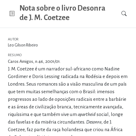
Nota sobre o livro Desonra
de J. M. Coetzee
AUTOR
Leo Gilson Ribeiro
RESUMO
Caros Amigos, n.46, 2001/01.
J. M. Coetzee é um narrador sul-africano como Nadine
Gordimer e Doris Lessing radicada na Rodésia e depois em
Londres. Seus romances são a visão masculina de um país
que tem muitas semelhanças com o Brasil: imensos
progressos ao lado de oposições radicais entre a barbárie
e as áreas de civilização branca, tecnicamente avançada,
riquíssima e que também vive um
apartheid
social, longe
das favelas e da miséria circundantes.
Desonra
, de J.
Coetzee, faz parte da raça holandesa que criou na África