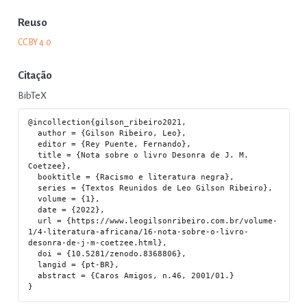
Reuso
CC BY 4.0
Citação
BibTeX
@incollection{gilson_ribeiro2021,

  author = {Gilson Ribeiro, Leo},

  editor = {Rey Puente, Fernando},

  title = {Nota sobre o livro Desonra de J. M. 
Coetzee},

  booktitle = {Racismo e literatura negra},

  series = {Textos Reunidos de Leo Gilson Ribeiro},

  volume = {1},

  date = {2022},

  url = {https://www.leogilsonribeiro.com.br/volume-
1/4-literatura-africana/16-nota-sobre-o-livro-
desonra-de-j-m-coetzee.html},

  doi = {10.5281/zenodo.8368806},

  langid = {pt-BR},

  abstract = {Caros Amigos, n.46, 2001/01.}
