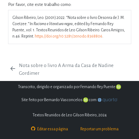
Por favor, cite este trabalho como:
Gilson Ribeiro, Leo. (2001) 2022.
“Nota sobre o livro Desonra de J. M.
Coetzee .”
In
Racismo e literatura negra
, edited by Fernando Rey
Puente, vol. 1. Textos Reunidos de Leo Gilson Ribeiro. Caros Amigos,
n.46. Reprint.
https://doi.org/10.5281/zenodo.8368806
.
Nota sobre o livro A Arma da Casa de Nadine
Gordimer
Transcrito, dirigido e organizado por Fernando Rey Puente
Site feito por Bernardo Vasconcelos
com
Textos Reunidos de Leo Gilson Ribeiro, 2024
Editar essa página
Reportar um problema