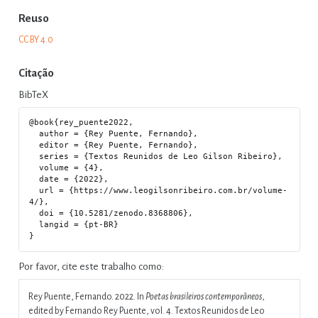
Reuso
CC BY 4.0
Citação
BibTeX
@book{rey_puente2022,

  author = {Rey Puente, Fernando},

  editor = {Rey Puente, Fernando},

  series = {Textos Reunidos de Leo Gilson Ribeiro},

  volume = {4},

  date = {2022},

  url = {https://www.leogilsonribeiro.com.br/volume-
4/},

  doi = {10.5281/zenodo.8368806},

  langid = {pt-BR}

Por favor, cite este trabalho como:
Rey Puente, Fernando. 2022. In
Poetas brasileiros contemporâneos
,
edited by Fernando Rey Puente, vol. 4. Textos Reunidos de Leo