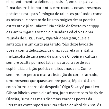
eloquentemente a define, a poetisa é, em suas palavras,
“uma das mais importantes e marcantes novas presenças
poéticas neste país à míngua de talentos profundos como
as minas que brotam do lirismo mágico dessa poetisa
estreante e já triunfante”. Na edição de fevereiro de 1999
da
Caros Amigos
é a vez de ele saudar a edição da obra
reunida de Olga Savary,
Repertório Selvagem
, que ele
sintetiza em um curto parágrafo: “São doze livros de
poesia com a delicadeza de uma aquarela oriental, a
melancolia de uma peça de piano de Chopin e a cultura
sempre oculta por modéstia mas arquitrave de sua
esplêndida criação poética muitos anos a fio. Como
sempre, por perto o mar, a abstração do corpo carnudo,
uma presença que quase sempre passa, lépida, diáfana,
como forma apenas de despedir”. Olga Savary é para Leo
Gilson Ribeiro, como ele afirma, juntamente com Marly de
Oliveira, “uma das mais discretas grandes poetas da
literatura contemporânea”. Na edição de abril de 2001, é a