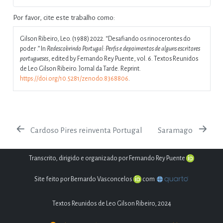
Por favor, cite este trabalho como:
Gilson Ribeiro, Leo. (1988) 2022.
“Desafiando os rinocerontes do
poder .”
In
Redescobrindo Portugal: Perfis e depoimentos de alguns escritores
portugueses
, edited by Fernando Rey Puente, vol. 6. Textos Reunidos
de Leo Gilson Ribeiro. Jornal da Tarde. Reprint.
https://doi.org/10.5281/zenodo.8368806
.
Cardoso Pires reinventa Portugal
Saramago
Transcrito, dirigido e organizado por Fernando Rey Puente
Site feito por Bernardo Vasconcelos
com
Textos Reunidos de Leo Gilson Ribeiro, 2024