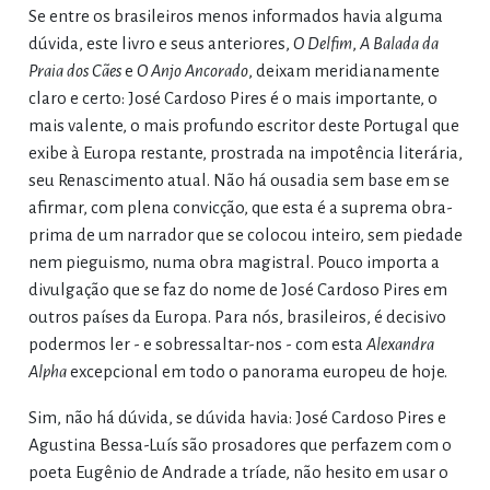
Se entre os brasileiros menos informados havia alguma
dúvida, este livro e seus anteriores,
O Delfim
,
A Balada da
Praia dos Cães
e
O Anjo Ancorado
, deixam meridianamente
claro e certo: José Cardoso Pires é o mais importante, o
mais valente, o mais profundo escritor deste Portugal que
exibe à Europa restante, prostrada na impotência literária,
seu Renascimento atual. Não há ousadia sem base em se
afirmar, com plena convicção, que esta é a suprema obra-
prima de um narrador que se colocou inteiro, sem piedade
nem pieguismo, numa obra magistral. Pouco importa a
divulgação que se faz do nome de José Cardoso Pires em
outros países da Europa. Para nós, brasileiros, é decisivo
podermos ler - e sobressaltar-nos - com esta
Alexandra
Alpha
excepcional em todo o panorama europeu de hoje.
Sim, não há dúvida, se dúvida havia: José Cardoso Pires e
Agustina Bessa-Luís são prosadores que perfazem com o
poeta Eugênio de Andrade a tríade, não hesito em usar o