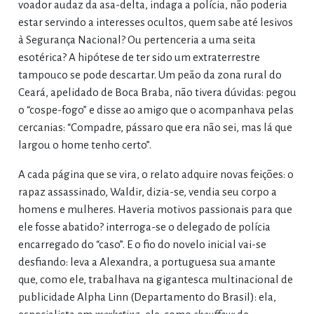
voador audaz da asa-delta, indaga a polícia, não poderia
estar servindo a interesses ocultos, quem sabe até lesivos
à Segurança Nacional? Ou pertenceria a uma seita
esotérica? A hipótese de ter sido um extraterrestre
tampouco se pode descartar. Um peão da zona rural do
Ceará, apelidado de Boca Braba, não tivera dúvidas: pegou
o “cospe-fogo” e disse ao amigo que o acompanhava pelas
cercanias: “Compadre, pássaro que era não sei, mas lá que
largou o home tenho certo”.
A cada página que se vira, o relato adquire novas feições: o
rapaz assassinado, Waldir, dizia-se, vendia seu corpo a
homens e mulheres. Haveria motivos passionais para que
ele fosse abatido? interroga-se o delegado de polícia
encarregado do “caso”. E o fio do novelo inicial vai-se
desfiando: leva a Alexandra, a portuguesa sua amante
que, como ele, trabalhava na gigantesca multinacional de
publicidade Alpha Linn (Departamento do Brasil): ela,