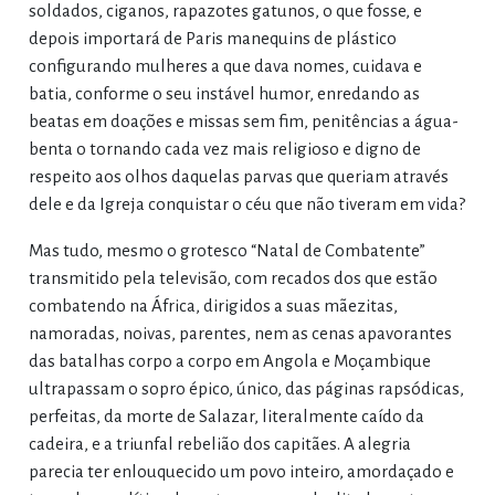
soldados, ciganos, rapazotes gatunos, o que fosse, e
depois importará de Paris manequins de plástico
configurando mulheres a que dava nomes, cuidava e
batia, conforme o seu instável humor, enredando as
beatas em doações e missas sem fim, penitências a água-
benta o tornando cada vez mais religioso e digno de
respeito aos olhos daquelas parvas que queriam através
dele e da Igreja conquistar o céu que não tiveram em vida?
Mas tudo, mesmo o grotesco “Natal de Combatente”
transmitido pela televisão, com recados dos que estão
combatendo na África, dirigidos a suas mãezitas,
namoradas, noivas, parentes, nem as cenas apavorantes
das batalhas corpo a corpo em Angola e Moçambique
ultrapassam o sopro épico, único, das páginas rapsódicas,
perfeitas, da morte de Salazar, literalmente caído da
cadeira, e a triunfal rebelião dos capitães. A alegria
parecia ter enlouquecido um povo inteiro, amordaçado e