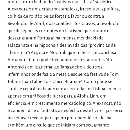
preto, de um hediondo “realismo socialista” soviético.
Alexandra é uma criatura complexa, irresoluta, apolítica,
colhida de roldão pelas forças a favor ou contra a
Revolução de Abril, dos Capitães, dos Cravos, a revolução
que decepou as correntes do fascismo que ataram e
dessangraram Portugal na imensa mendacidade
salazarista e na hipocrisia deslavada das “províncias de
além-mar”: Angola e Moçambique. Indecisa, inconclusa,
Alexandra tanto pode frequentar os restaurantes “do
Antonio’s em Ipanema, do Jangadeiro e doutros
inferninhos onde fazia a mesa a esquerda festiva de Tom
Jobim, João Gilberto e Chico Buarque”. Como pode ser
surda e cega à realidade que a circunda em Lisboa, imersa
apenas em gráficos de lucro para a Alpha Linn, em
eficiência, em crescimento mercadológico. Alexandra não
é condenada e o fantástico desfecho deste livro - que seria
inaceitável revelar para quem pretender lê-lo - fecha
também um círculo que se iniciara com seu amante