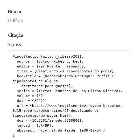
Reuso
CC BY 4.0
Citação
BibTeX
@incollection{gilson_ribeiro2021,

  author = {Gilson Ribeiro, Leo},

  editor = {Rey Puente, Fernando},

  title = {Desafiando os rinocerontes do poder},

  booktitle = {Redescobrindo Portugal: Perfis e 
depoimentos de alguns

    escritores portugueses},

  series = {Textos Reunidos de Leo Gilson Ribeiro},

  volume = {6},

  date = {2022},

  url = {https://www.leogilsonribeiro.com.br/volume-
6/15-jose-cardoso-pires/05-desafiando-os-
rinocerontes-do-poder.html},

  doi = {10.5281/zenodo.8368806},

  langid = {pt-BR},

  abstract = {Jornal da Tarde, 1988-09-24.}
