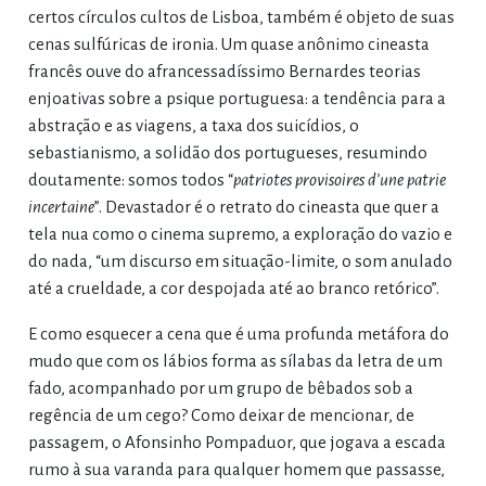
certos círculos cultos de Lisboa, também é objeto de suas
cenas sulfúricas de ironia. Um quase anônimo cineasta
francês ouve do afrancessadíssimo Bernardes teorias
enjoativas sobre a psique portuguesa: a tendência para a
abstração e as viagens, a taxa dos suicídios, o
sebastianismo, a solidão dos portugueses, resumindo
doutamente: somos todos “
patriotes provisoires d’une patrie
incertaine
”. Devastador é o retrato do cineasta que quer a
tela nua como o cinema supremo, a exploração do vazio e
do nada, “um discurso em situação-limite, o som anulado
até a crueldade, a cor despojada até ao branco retórico”.
E como esquecer a cena que é uma profunda metáfora do
mudo que com os lábios forma as sílabas da letra de um
fado, acompanhado por um grupo de bêbados sob a
regência de um cego? Como deixar de mencionar, de
passagem, o Afonsinho Pompaduor, que jogava a escada
rumo à sua varanda para qualquer homem que passasse,