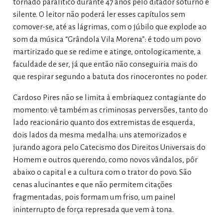
tornado paralítico durante 47 anos pelo ditador soturno e
silente. O leitor não poderá ler esses capítulos sem
comover-se, até as lágrimas, com o júbilo que explode ao
som da música “Grândola Vila Morena”: é todo um povo
martirizado que se redime e atinge, ontologicamente, a
faculdade de ser, já que então não conseguiria mais do
que respirar segundo a batuta dos rinocerontes no poder.
Cardoso Pires não se limita à embriaquez contagiante do
momento: vê também as criminosas perversões, tanto do
lado reacionário quanto dos extremistas de esquerda,
dois lados da mesma medalha: uns atemorizados e
jurando agora pelo Catecismo dos Direitos Universais do
Homem e outros querendo, como novos vândalos, pôr
abaixo o capital e a cultura com o trator do povo. São
cenas alucinantes e que não permitem citações
fragmentadas, pois formam um friso, um painel
ininterrupto de força represada que vem à tona.