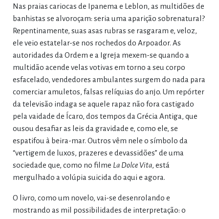
Nas praias cariocas de Ipanema e Leblon, as multidões de
banhistas se alvoroçam: seria uma aparição sobrenatural?
Repentinamente, suas asas rubras se rasgaram e, veloz,
ele veio estatelar-se nos rochedos do Arpoador. As
autoridades da Ordem e a Igreja mexem-se quando a
multidão acende velas votivas em torno a seu corpo
esfacelado, vendedores ambulantes surgem do nada para
comerciar amuletos, falsas relíquias do anjo. Um repórter
da televisão indaga se aquele rapaz não fora castigado
pela vaidade de Ícaro, dos tempos da Grécia Antiga, que
ousou desafiar as leis da gravidade e, como ele, se
espatifou à beira-mar. Outros vêm nele o símbolo da
“vertigem de luxos, prazeres e devassidões” de uma
sociedade que, como no filme
La Dolce Vita
, está
mergulhado a volúpia suicida do aqui e agora.
O livro, como um novelo, vai-se desenrolando e
mostrando as mil possibilidades de interpretação: o