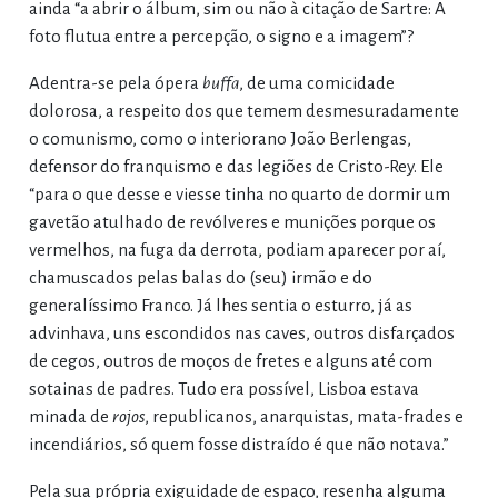
ainda “a abrir o álbum, sim ou não à citação de Sartre: A
foto flutua entre a percepção, o signo e a imagem”?
Adentra-se pela ópera
buffa
, de uma comicidade
dolorosa, a respeito dos que temem desmesuradamente
o comunismo, como o interiorano João Berlengas,
defensor do franquismo e das legiões de Cristo-Rey. Ele
“para o que desse e viesse tinha no quarto de dormir um
gavetão atulhado de revólveres e munições porque os
vermelhos, na fuga da derrota, podiam aparecer por aí,
chamuscados pelas balas do (seu) irmão e do
generalíssimo Franco. Já lhes sentia o esturro, já as
advinhava, uns escondidos nas caves, outros disfarçados
de cegos, outros de moços de fretes e alguns até com
sotainas de padres. Tudo era possível, Lisboa estava
minada de
rojos
, republicanos, anarquistas, mata-frades e
incendiários, só quem fosse distraído é que não notava.”
Pela sua própria exiguidade de espaço, resenha alguma