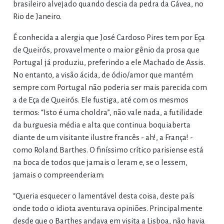
brasileiro alvejado quando descia da pedra da Gávea, no
Rio de Janeiro.
É conhecida a alergia que José Cardoso Pires tem por Eça
de Queirós, provavelmente o maior gênio da prosa que
Portugal já produziu, preferindo a ele Machado de Assis.
No entanto, a visão ácida, de ódio/amor que mantém
sempre com Portugal não poderia ser mais parecida com
a de Eça de Queirós. Ele fustiga, até com os mesmos
termos: “Isto é uma choldra”, não vale nada, a futilidade
da burguesia média e alta que continua boquiaberta
diante de um visitante ilustre francês - ah!, a França! -
como Roland Barthes. O finíssimo crítico parisiense está
na boca de todos que jamais o leram e, se o lessem,
jamais o compreenderiam:
“Queria esquecer o lamentável desta coisa, deste país
onde todo o idiota aventurava opiniões. Principalmente
desde que o Barthes andava em visita a Lisboa, não havia