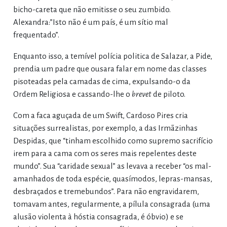
bicho-careta que não emitisse o seu zumbido.
Alexandra:”Isto não é um país, é um sítio mal
frequentado”.
Enquanto isso, a temível polícia politica de Salazar, a Pide,
prendia um padre que ousara falar em nome das classes
pisoteadas pela camadas de cima, expulsando-o da
Ordem Religiosa e cassando-lhe o
brevet
de piloto.
Com a faca aguçada de um Swift, Cardoso Pires cria
situações surrealistas, por exemplo, a das Irmãzinhas
Despidas, que “tinham escolhido como supremo sacrifício
irem para a cama com os seres mais repelentes deste
mundo”. Sua “caridade sexual” as levava a receber “os mal-
amanhados de toda espécie, quasímodos, lepras-mansas,
desbraçados e tremebundos”. Para não engravidarem,
tomavam antes, regularmente, a pílula consagrada (uma
alusão violenta à hóstia consagrada, é óbvio) e se