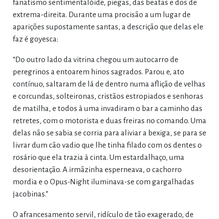
fanatismo sentimentalóide, piegas, das beatas e dos de
extrema-direita. Durante uma procisão a um lugar de
aparições supostamente santas, a descrição que delas ele
faz é goyesca:
“Do outro lado da vitrina chegou um autocarro de
peregrinos a entoarem hinos sagrados. Parou e, ato
contínuo, saltaram de lá de dentro numa aflição de velhas
e corcundas, solteironas, cristãos estropiados e senhoras
de matilha, e todos à uma invadiram o bar a caminho das
retretes, com o motorista e duas freiras no comando. Uma
delas não se sabia se corria para aliviar a bexiga, se para se
livrar dum cão vadio que lhe tinha filado com os dentes o
rosário que ela trazia à cinta. Um estardalhaço, uma
desorientação. A irmãzinha esperneava, o cachorro
mordia e o Opus-Night iluminava-se com gargalhadas
jacobinas.”
O afrancesamento servil, ridículo de tão exagerado, de