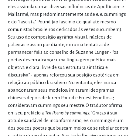
eles assimilaram as diversas influências de Apollinaire e
Mallarmé, mas predominantemente as de e. e. cummings
e do “fascista” Pound (ao fascínio do qual até mesmo
comunistas brasileiros dedicados às vezes sucumbem).
Seu uso de composição agráfica-visual, núcleos de
palavras e assim por diante, em uma tentativa de
permanecer fiéis ao conselho de Suzanne Langer - “os
poetas devem alcançar uma linguagem poética mais
objetiva e clara, livre de sua estrutura sintática e
discursiva” - apenas reforçou sua posição esotérica em
relação ao público brasileiro. No entanto, eles nunca
abandonaram seus modelos: imitaram ideogramas
chineses depois de lerem Pound e Ernest Fenollosa;
consideravam cummings seu mestre. O tradutor afirma,
em seu prefácio a
Ten Poems
by cummings
: “Graças à sua
atitude saudável de inconformismo, e.e. cummings é um
dos poucos poetas que buscam meios de se rebelar contra
o antigo grupo de poetas. Seu trabalho vivo e vigoroso em