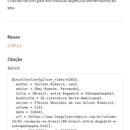
criativo de um país em muitos aspectos semelhante ao
seu.
Reuso
CC BY 4.0
Citação
BibTeX
@incollection{gilson_ribeiro2023,

  author = {Gilson Ribeiro, Leo},

  editor = {Rey Puente, Fernando},

  title = {Brasil: entre Dogpatch e Yoknapatawpha},

  booktitle = {A Literatura Norte-Americana},

  series = {Textos Reunidos de Leo Gilson Ribeiro},

  volume = {13},

  date = {2024},

  url = {https://www.leogilsonribeiro.com.br/volume-
13/01-recepcao-no-brasil/00-brasil-entre-dogpatch-e-
yoknapatawpha.html},
