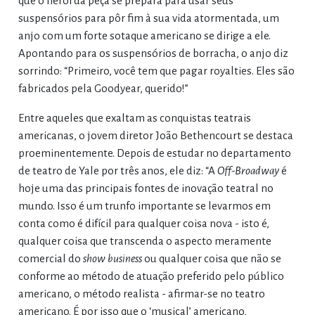
que o herói da peça se prepara para usar seus
suspensórios para pôr fim à sua vida atormentada, um
anjo com um forte sotaque americano se dirige a ele.
Apontando para os suspensórios de borracha, o anjo diz
sorrindo: “Primeiro, você tem que pagar royalties. Eles são
fabricados pela Goodyear, querido!”
Entre aqueles que exaltam as conquistas teatrais
americanas, o jovem diretor João Bethencourt se destaca
proeminentemente. Depois de estudar no departamento
de teatro de Yale por três anos, ele diz: “A
Off-Broadway
é
hoje uma das principais fontes de inovação teatral no
mundo. Isso é um trunfo importante se levarmos em
conta como é difícil para qualquer coisa nova - isto é,
qualquer coisa que transcenda o aspecto meramente
comercial do
show business
ou qualquer coisa que não se
conforme ao método de atuação preferido pelo público
americano, o método realista - afirmar-se no teatro
americano. É por isso que o ‘musical’ americano,