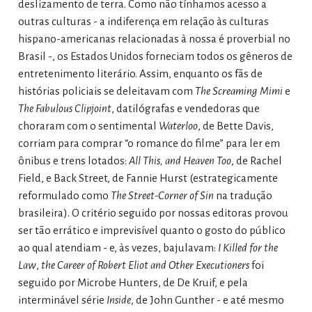
deslizamento de terra. Como não tínhamos acesso a
outras culturas - a indiferença em relação às culturas
hispano-americanas relacionadas à nossa é proverbial no
Brasil -, os Estados Unidos forneciam todos os gêneros de
entretenimento literário. Assim, enquanto os fãs de
histórias policiais se deleitavam com
The Screaming Mimi
e
The Fabulous Clipjoint
, datilógrafas e vendedoras que
choraram com o sentimental
Waterloo
, de Bette Davis,
corriam para comprar “o romance do filme” para ler em
ônibus e trens lotados:
All This, and Heaven Too
, de Rachel
Field, e Back Street, de Fannie Hurst (estrategicamente
reformulado como
The Street-Corner of Sin
na tradução
brasileira). O critério seguido por nossas editoras provou
ser tão errático e imprevisível quanto o gosto do público
ao qual atendiam - e, às vezes, bajulavam:
I Killed for the
Law
,
the Career of Robert Eliot
and Other Executioners
foi
seguido por Microbe Hunters, de De Kruif, e pela
interminável série
Inside
, de John Gunther - e até mesmo