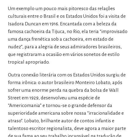
Um exemplo um pouco mais pitoresco das relações
culturais entre o Brasil e os Estados Unidos foi a visita de
Isadora Duncan em 1916. Encantada com a beleza da
famosa cachoeira da Tijuca, no Rio, ela teria “improvisado
uma dança frenética sob a cachoeira, em estado de
nudez”, para a alegria de seus admiradores brasileiros,
que registraram a ocasião em vários sonetos de estilo
tropical apropriado.
Outra conexão literária com os Estados Unidos surgiu de
forma irônica: o autor brasileiro Monteiro Lobato, após
sofrer uma enorme perda na quebra da bolsa de Wall
Street em 1929, desenvolveu uma espécie de
“Americomania” e tornou-se o grande defensor da
superioridade americana sobre nossa “irracionalidade e
atraso”. Lobato, brilhante autor de contos infantis e
talentoso escritor regionalista, deve agora a maior parte
de sua fama ao seu trabalho incansável na tradução de