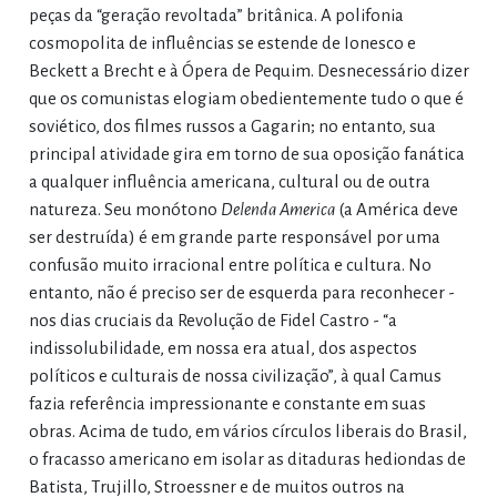
peças da “geração revoltada” britânica. A polifonia
cosmopolita de influências se estende de Ionesco e
Beckett a Brecht e à Ópera de Pequim. Desnecessário dizer
que os comunistas elogiam obedientemente tudo o que é
soviético, dos filmes russos a Gagarin; no entanto, sua
principal atividade gira em torno de sua oposição fanática
a qualquer influência americana, cultural ou de outra
natureza. Seu monótono
Delenda America
(a América deve
ser destruída) é em grande parte responsável por uma
confusão muito irracional entre política e cultura. No
entanto, não é preciso ser de esquerda para reconhecer -
nos dias cruciais da Revolução de Fidel Castro - “a
indissolubilidade, em nossa era atual, dos aspectos
políticos e culturais de nossa civilização”, à qual Camus
fazia referência impressionante e constante em suas
obras. Acima de tudo, em vários círculos liberais do Brasil,
o fracasso americano em isolar as ditaduras hediondas de
Batista, Trujillo, Stroessner e de muitos outros na