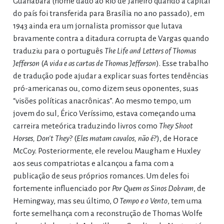
Guanabara (nome dado ao Rio de Janeiro quando a capital
do país foi transferida para Brasília no ano passado), em
1943 ainda era um jornalista promissor que lutava
bravamente contra a ditadura corrupta de Vargas quando
traduziu para o português
The Life and Letters of Thomas
Jefferson
(
A vida e as cartas de Thomas Jefferson
). Esse trabalho
de tradução pode ajudar a explicar suas fortes tendências
pró-americanas ou, como dizem seus oponentes, suas
“visões políticas anacrônicas”. Ao mesmo tempo, um
jovem do sul, Érico Veríssimo, estava começando uma
carreira meteórica traduzindo livros como
They Shoot
Horses, Don't They
? (
Eles matam cavalos, não é
?), de Horace
McCoy. Posteriormente, ele revelou Maugham e Huxley
aos seus compatriotas e alcançou a fama com a
publicação de seus próprios romances. Um deles foi
fortemente influenciado por
Por Quem os Sinos Dobram
, de
Hemingway, mas seu último,
O Tempo e o Vento
, tem uma
forte semelhança com a reconstrução de Thomas Wolfe