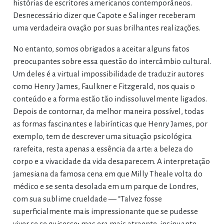
histórias de escritores americanos contemporâneos.
Desnecessário dizer que Capote e Salinger receberam
uma verdadeira ovação por suas brilhantes realizações.
No entanto, somos obrigados a aceitar alguns fatos
preocupantes sobre essa questão do intercâmbio cultural.
Um deles é a virtual impossibilidade de traduzir autores
como Henry James, Faulkner e Fitzgerald, nos quais o
conteúdo e a forma estão tão indissoluvelmente ligados.
Depois de contornar, da melhor maneira possível, todas
as formas fascinantes e labirínticas que Henry James, por
exemplo, tem de descrever uma situação psicológica
rarefeita, resta apenas a essência da arte: a beleza do
corpo e a vivacidade da vida desaparecem. A interpretação
jamesiana da famosa cena em que Milly Theale volta do
médico e se senta desolada em um parque de Londres,
com sua sublime crueldade — “Talvez fosse
superficialmente mais impressionante que se pudesse
viver se se quisesse; mas era mais atraente, insinuante,