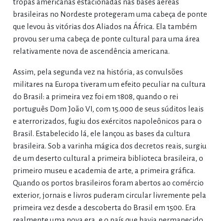
tropas americanas estacionadas nas bases aéreas
brasileiras no Nordeste protegeram uma cabeça de ponte
que levou às vitórias dos Aliados na África. Ela também
provou ser uma cabeça de ponte cultural para uma área
relativamente nova de ascendência americana.
Assim, pela segunda vez na história, as convulsões
militares na Europa tiveram um efeito peculiar na cultura
do Brasil: a primeira vez foi em 1808, quando o rei
português Dom João VI, com 15.000 de seus súditos leais
e aterrorizados, fugiu dos exércitos napoleônicos para o
Brasil. Estabelecido lá, ele lançou as bases da cultura
brasileira. Sob a varinha mágica dos decretos reais, surgiu
de um deserto cultural a primeira biblioteca brasileira, o
primeiro museu e academia de arte, a primeira gráfica.
Quando os portos brasileiros foram abertos ao comércio
exterior, jornais e livros puderam circular livremente pela
primeira vez desde a descoberta do Brasil em 1500. Era
realmente uma nova era, e o país que havia permanecido