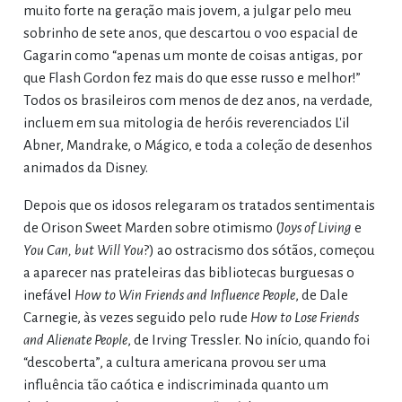
muito forte na geração mais jovem, a julgar pelo meu
sobrinho de sete anos, que descartou o voo espacial de
Gagarin como “apenas um monte de coisas antigas, por
que Flash Gordon fez mais do que esse russo e melhor!”
Todos os brasileiros com menos de dez anos, na verdade,
incluem em sua mitologia de heróis reverenciados L'il
Abner, Mandrake, o Mágico, e toda a coleção de desenhos
animados da Disney.
Depois que os idosos relegaram os tratados sentimentais
de Orison Sweet Marden sobre otimismo (
Joys of Living
e
You Can, but Will You
?) ao ostracismo dos sótãos, começou
a aparecer nas prateleiras das bibliotecas burguesas o
inefável
How to Win Friends and Influence People
, de Dale
Carnegie, às vezes seguido pelo rude
How to Lose Friends
and Alienate People
, de Irving Tressler. No início, quando foi
“descoberta”, a cultura americana provou ser uma
influência tão caótica e indiscriminada quanto um