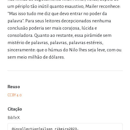
um périplo tão inútil quanto exaustivo, Mailer reconhece:
"Mas isso tudo me diz que devo entrar no poder da
palavra". Para seus leitores decepcionados nenhuma
conclusão poderia ser mais corajosa, lúcida e
consoladora. Quanto ao restante, essa pirâmide sem
mistério de palavras, palavras, palavras estéreis,
sinceramente: que o húmus do Nilo lhes seja leve, com ou
sem meio milhão de dólares.
Reuso
CC BY 4.0
Citação
BibTeX
@incollection{gilson_ribeiro2023,
