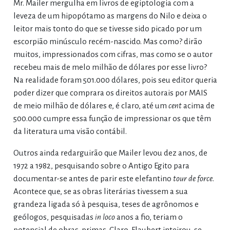
Mr. Mailer mergulha em livros de egiptologia com a
leveza de um hipopótamo as margens do Nilo e deixa o
leitor mais tonto do que se tivesse sido picado por um
escorpião minúsculo recém-nascido. Mas como? dirão
muitos, impressionados com cifras, mas como se o autor
recebeu mais de melo milhão de dólares por esse livro?
Na realidade foram 501.000 dólares, pois seu editor queria
poder dizer que comprara os direitos autorais por MAIS
de meio milhão de dólares e, é claro, até um
cent
acima de
500.000 cumpre essa função de impressionar os que têm
da literatura uma visão contábil.
Outros ainda redarguirão que Mailer levou dez anos, de
1972 a 1982, pesquisando sobre o Antigo Egito para
documentar-se antes de parir este elefantino
tour de force
.
Acontece que, se as obras literárias tivessem a sua
grandeza ligada só à pesquisa, teses de agrônomos e
geólogos, pesquisadas
in loco
anos a fio, teriam o
potencial de obras-primas. Claro, Flaubert inteirou-se