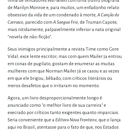
linha de tentadores
best-sellers
com uma (ruim) biografia
de Marilyn Monroe e, para muitos, um enfadonho relato
obsessivo da vida de um condenado à morte,
A Canção do
Carrasco
, parecido com
A Sangue Frio
, de Truman Capote,
mais nitidamente, palpavelmente inferior a nata original
"novela de não-ficção".
Seus inimigos principalmente a revista Time como Gore
Vidal, exce lente escritor, mas com quem Mailer ja entrou
em conas de pugilato, gostam de enumerar as muitas
mulheres com que Norman Mailer já se casou e as vezes
em que ele brigou, bêbado, com críticos literários ou
meros desafetos que o irritaram no momento.
Agora, um livro desproporcionalmente longo é
anunciado como "o melhor livro de sua carreira" e
execrado por críticos tanto exigentes quanto imparciais.
Seria conveniente que a
Editora Nova Fronteira
, que o lança
aqui no Brasil, atentasse para o fato de que, nos Estados