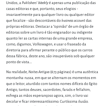
Unidos, a
Publishers' Weekly
é apenas uma publicação das
casas editoras e que, portanto, seus elogios -
invariavelmente para qualquer livro ou qualquer editor
que focalize - são descontáveis do
business account
das
próprias editoras. Destacar a "opinião" de um órgão de
editoras sobre um livro é tão enganador ou indigente
quanto ler as cartas internas de uma grande empresa,
como, digamos, Volkswagen, e usar o fraseado da
diretoria para afirmar perante o público que os carros
dessa fábrica, deste ano, são insuperáveis sob qualquer
ponto de vista.…
Na realidade,
Noites Antigas
(673 páginas) é uma autêntica
montanha-russa, em que se alternam os momentos em
que o leitor, aturdido com tantos nomes difíceis do Egito
Antigo, tantos deuses, sacerdotes, faraós e fellahim,
esfrega as mãos esperançoso agora, sim, o livro vai
decolar e ficar interessantíssimo. Curtíssima ilusão.