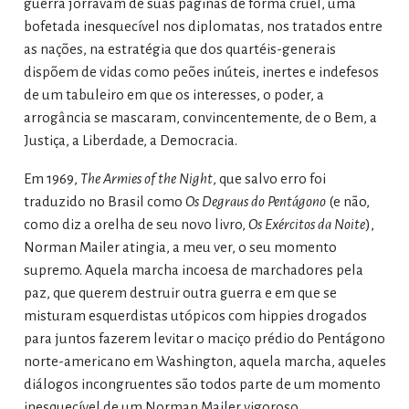
guerra jorravam de suas páginas de forma cruel, uma
bofetada inesquecível nos diplomatas, nos tratados entre
as nações, na estratégia que dos quartéis-generais
dispõem de vidas como peões inúteis, inertes e indefesos
de um tabuleiro em que os interesses, o poder, a
arrogância se mascaram, convincentemente, de o Bem, a
Justiça, a Liberdade, a Democracia.
Em 1969,
The Armies of the Night
, que salvo erro foi
traduzido no Brasil como
Os Degraus do Pentágono
(e não,
como diz a orelha de seu novo livro,
Os Exércitos da Noite
),
Norman Mailer atingia, a meu ver, o seu momento
supremo. Aquela marcha incoesa de marchadores pela
paz, que querem destruir outra guerra e em que se
misturam esquerdistas utópicos com hippies drogados
para juntos fazerem levitar o maciço prédio do Pentágono
norte-americano em Washington, aquela marcha, aqueles
diálogos incongruentes são todos parte de um momento
inesquecível de um Norman Mailer vigoroso,