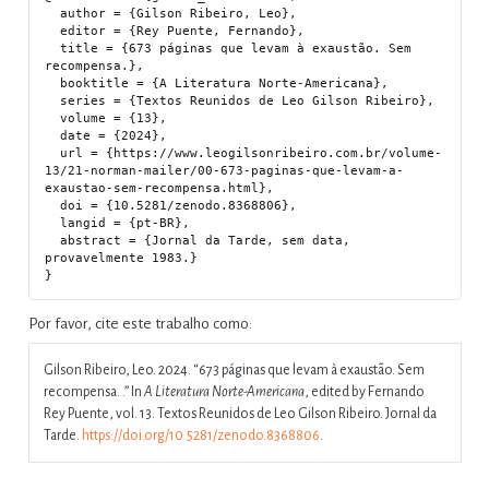
  author = {Gilson Ribeiro, Leo},

  editor = {Rey Puente, Fernando},

  title = {673 páginas que levam à exaustão. Sem 
recompensa.},

  booktitle = {A Literatura Norte-Americana},

  series = {Textos Reunidos de Leo Gilson Ribeiro},

  volume = {13},

  date = {2024},

  url = {https://www.leogilsonribeiro.com.br/volume-
13/21-norman-mailer/00-673-paginas-que-levam-a-
exaustao-sem-recompensa.html},

  doi = {10.5281/zenodo.8368806},

  langid = {pt-BR},

  abstract = {Jornal da Tarde, sem data, 
provavelmente 1983.}

Por favor, cite este trabalho como:
Gilson Ribeiro, Leo. 2024.
“673 páginas que levam à exaustão. Sem
recompensa. .”
In
A Literatura Norte-Americana
, edited by Fernando
Rey Puente, vol. 13. Textos Reunidos de Leo Gilson Ribeiro. Jornal da
Tarde.
https://doi.org/10.5281/zenodo.8368806
.