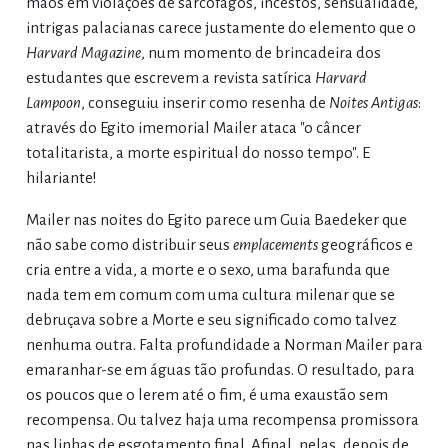
mãos em violações de sarcófagos, incestos, sensualidade,
intrigas palacianas carece justamente do elemento que o
Harvard Magazine
, num momento de brincadeira dos
estudantes que escrevem a revista satírica
Harvard
Lampoon
, conseguiu inserir como resenha de
Noites Antigas
:
através do Egito imemorial Mailer ataca "o câncer
totalitarista, a morte espiritual do nosso tempo". E
hilariante!
Mailer nas noites do Egito parece um Guia Baedeker que
não sabe como distribuir seus
emplacements
geográficos e
cria entre a vida, a morte e o sexo, uma barafunda que
nada tem em comum com uma cultura milenar que se
debruçava sobre a Morte e seu significado como talvez
nenhuma outra. Falta profundidade a Norman Mailer para
emaranhar-se em águas tão profundas. O resultado, para
os poucos que o lerem até o fim, é uma exaustão sem
recompensa. Ou talvez haja uma recompensa promissora
nas linhas de esgotamento final. Afinal, nelas, depois de