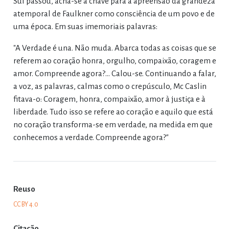
Sul passou, acha-se a chave para a apreensão da grandeza
atemporal de Faulkner como consciência de um povo e de
uma época. Em suas imemoriais palavras:
"A Verdade é una. Não muda. Abarca todas as coisas que se
referem ao coração honra, orgulho, compaixão, coragem e
amor. Compreende agora?... Calou-se. Continuando a falar,
a voz, as palavras, calmas como o crepúsculo, Mc Caslin
fitava-o: Coragem, honra, compaixão, amor à justiça e à
liberdade. Tudo isso se refere ao coração e aquilo que está
no coração transforma-se em verdade, na medida em que
conhecemos a verdade. Compreende agora?"
Reuso
CC BY 4.0
Citação