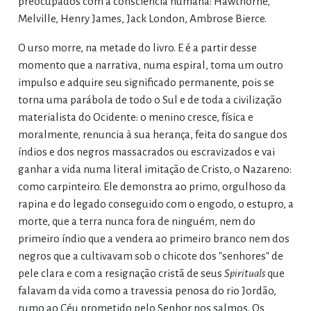
preocupados com a consciência humana: Hawthorne,
Melville, Henry James, Jack London, Ambrose Bierce.
O urso morre, na metade do livro. E é a partir desse
momento que a narrativa, numa espiral, toma um outro
impulso e adquire seu significado permanente, pois se
torna uma parábola de todo o Sul e de toda a civilização
materialista do Ocidente: o menino cresce, física e
moralmente, renuncia à sua herança, feita do sangue dos
índios e dos negros massacrados ou escravizados e vai
ganhar a vida numa literal imitação de Cristo, o Nazareno:
como carpinteiro. Ele demonstra ao primo, orgulhoso da
rapina e do legado conseguido com o engodo, o estupro, a
morte, que a terra nunca fora de ninguém, nem do
primeiro índio que a vendera ao primeiro branco nem dos
negros que a cultivavam sob o chicote dos "senhores" de
pele clara e com a resignação cristã de seus
Spirituals
que
falavam da vida como a travessia penosa do rio Jordão,
rumo ao Céu prometido pelo Senhor nos salmos. Os