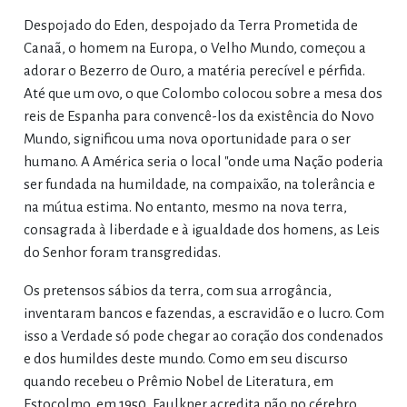
Despojado do Eden, despojado da Terra Prometida de
Canaã, o homem na Europa, o Velho Mundo, começou a
adorar o Bezerro de Ouro, a matéria perecível e pérfida.
Até que um ovo, o que Colombo colocou sobre a mesa dos
reis de Espanha para convencê-los da existência do Novo
Mundo, significou uma nova oportunidade para o ser
humano. A América seria o local "onde uma Nação poderia
ser fundada na humildade, na compaixão, na tolerância e
na mútua estima. No entanto, mesmo na nova terra,
consagrada à liberdade e à igualdade dos homens, as Leis
do Senhor foram transgredidas.
Os pretensos sábios da terra, com sua arrogância,
inventaram bancos e fazendas, a escravidão e o lucro. Com
isso a Verdade só pode chegar ao coração dos condenados
e dos humildes deste mundo. Como em seu discurso
quando recebeu o Prêmio Nobel de Literatura, em
Estocolmo, em 1950, Faulkner acredita não no cérebro,