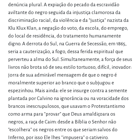
denúncia plural. A expiação do pecado da escravidão
aviltante do negro seguida da injustiça clamorosa da
discriminação racial, da violência e da "justiça" nazista da
Klu Klux Klan, a negação do voto, da escola, do emprego,
do local de residência, do tratamento humanamente
digno. A derrota do Sul, na Guerra de Secessão, em 1865,
seria a cauterização, a fogo, dessa ferida espiritual que
perverteu a alma do Sul. Simultaneamente, a força de seus
livros não brota só de seu estilo tortuoso, difícil, inovador:
jorra de sua admirável mensagem de que o negro é
moralmente superior ao branco que o subjugou e
espezinhou. Mais ainda: ele se insurge contra a semente
plantada por Calvino na ignorância ou na voracidade dos
brancos inescrupulosos, que usavam o Protestantismo
como arma para "provar" que Deus amaldiçoara os
negros, a raça de Caim: desde a Bíblia o Senhor não
"escolhera" os negros entre os que seriam salvos do
Inferno, por isso Ele lhes "impusera" o cativeiro.