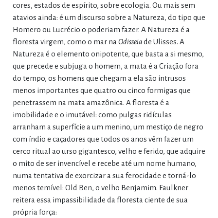
cores, estados de espírito, sobre ecologia. Ou mais sem
atavios ainda: é um discurso sobre a Natureza, do tipo que
Homero ou Lucrécio o poderiam fazer. A Natureza é a
floresta virgem, como o mar na
Odisseia
de Ulisses. A
Natureza é o elemento onipotente, que basta a si mesmo,
que precede e subjuga o homem, a mata é a Criação fora
do tempo, os homens que chegam a ela são intrusos
menos importantes que quatro ou cinco formigas que
penetrassem na mata amazônica. A floresta é a
imobilidade e o imutável: como pulgas ridículas
arranham a superfície a um menino, um mestiço de negro
com índio e caçadores que todos os anos vêm fazer um
cerco ritual ao urso gigantesco, velho e ferido, que adquire
o mito de ser invencível e recebe até um nome humano,
numa tentativa de exorcizar a sua ferocidade e torná-lo
menos temível: Old Ben, o velho Benjamim. Faulkner
reitera essa impassibilidade da floresta ciente de sua
própria força: