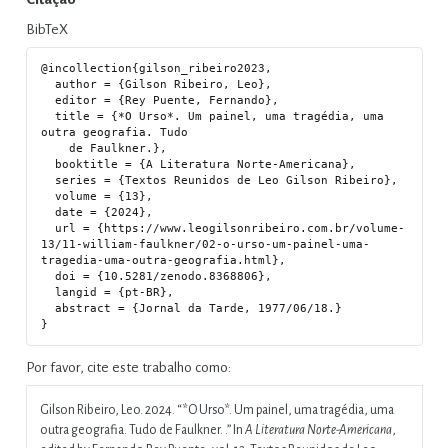
BibTeX
@incollection{gilson_ribeiro2023,

  author = {Gilson Ribeiro, Leo},

  editor = {Rey Puente, Fernando},

  title = {*O Urso*. Um painel, uma tragédia, uma 
outra geografia. Tudo

    de Faulkner.},

  booktitle = {A Literatura Norte-Americana},

  series = {Textos Reunidos de Leo Gilson Ribeiro},

  volume = {13},

  date = {2024},

  url = {https://www.leogilsonribeiro.com.br/volume-
13/11-william-faulkner/02-o-urso-um-painel-uma-
tragedia-uma-outra-geografia.html},

  doi = {10.5281/zenodo.8368806},

  langid = {pt-BR},

  abstract = {Jornal da Tarde, 1977/06/18.}

Por favor, cite este trabalho como:
Gilson Ribeiro, Leo. 2024.
“*O Urso*. Um painel, uma tragédia, uma
outra geografia. Tudo de Faulkner. .”
In
A Literatura Norte-Americana
,