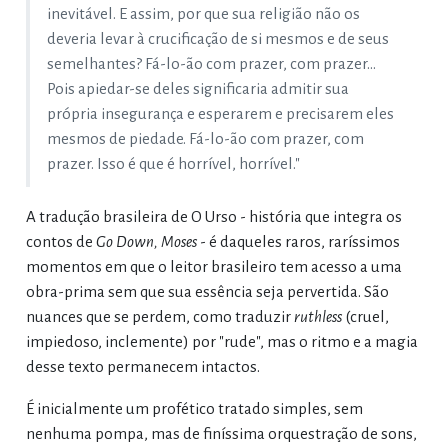
inevitável. E assim, por que sua religião não os
deveria levar à crucificação de si mesmos e de seus
semelhantes? Fá-lo-ão com prazer, com prazer...
Pois apiedar-se deles significaria admitir sua
própria insegurança e esperarem e precisarem eles
mesmos de piedade. Fá-lo-ão com prazer, com
prazer. Isso é que é horrível, horrível."
A tradução brasileira de O Urso - história que integra os
contos de
Go Down, Moses
- é daqueles raros, raríssimos
momentos em que o leitor brasileiro tem acesso a uma
obra-prima sem que sua essência seja pervertida. São
nuances que se perdem, como traduzir
ruthless
(cruel,
impiedoso, inclemente) por "rude", mas o ritmo e a magia
desse texto permanecem intactos.
É inicialmente um profético tratado simples, sem
nenhuma pompa, mas de finíssima orquestração de sons,