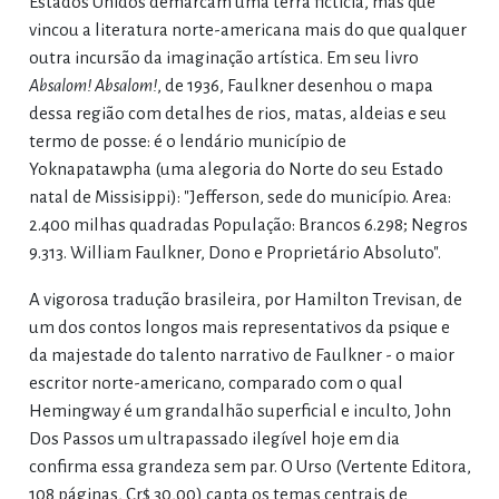
Estados Unidos demarcam uma terra fictícia, mas que
vincou a literatura norte-americana mais do que qualquer
outra incursão da imaginação artística. Em seu livro
Absalom! Absalom!
, de 1936, Faulkner desenhou o mapa
dessa região com detalhes de rios, matas, aldeias e seu
termo de posse: é o lendário município de
Yoknapatawpha (uma alegoria do Norte do seu Estado
natal de Missisippi): "Jefferson, sede do município. Area:
2.400 milhas quadradas População: Brancos 6.298; Negros
9.313. William Faulkner, Dono e Proprietário Absoluto".
A vigorosa tradução brasileira, por Hamilton Trevisan, de
um dos contos longos mais representativos da psique e
da majestade do talento narrativo de Faulkner - o maior
escritor norte-americano, comparado com o qual
Hemingway é um grandalhão superficial e inculto, John
Dos Passos um ultrapassado ilegível hoje em dia
confirma essa grandeza sem par. O Urso (Vertente Editora,
108 páginas, Cr$ 30,00) capta os temas centrais de