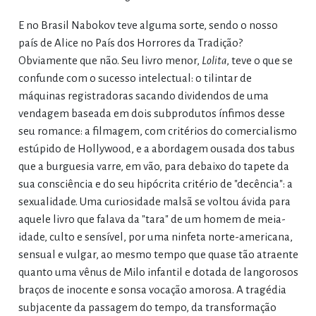
E no Brasil Nabokov teve alguma sorte, sendo o nosso
país de Alice no País dos Horrores da Tradição?
Obviamente que não. Seu livro menor,
Lolita
, teve o que se
confunde com o sucesso intelectual: o tilintar de
máquinas registradoras sacando dividendos de uma
vendagem baseada em dois subprodutos ínfimos desse
seu romance: a filmagem, com critérios do comercialismo
estúpido de Hollywood, e a abordagem ousada dos tabus
que a burguesia varre, em vão, para debaixo do tapete da
sua consciência e do seu hipócrita critério de "decência": a
sexualidade. Uma curiosidade malsã se voltou ávida para
aquele livro que falava da "tara" de um homem de meia-
idade, culto e sensível, por uma ninfeta norte-americana,
sensual e vulgar, ao mesmo tempo que quase tão atraente
quanto uma vênus de Milo infantil e dotada de langorosos
braços de inocente e sonsa vocação amorosa. A tragédia
subjacente da passagem do tempo, da transformação