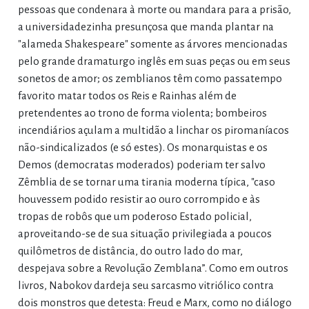
pessoas que condenara à morte ou mandara para a prisão,
a universidadezinha presunçosa que manda plantar na
"alameda Shakespeare" somente as árvores mencionadas
pelo grande dramaturgo inglês em suas peças ou em seus
sonetos de amor; os zemblianos têm como passatempo
favorito matar todos os Reis e Rainhas além de
pretendentes ao trono de forma violenta; bombeiros
incendiários açulam a multidão a linchar os piromaníacos
não-sindicalizados (e só estes). Os monarquistas e os
Demos (democratas moderados) poderiam ter salvo
Zêmblia de se tornar uma tirania moderna típica, "caso
houvessem podido resistir ao ouro corrompido e às
tropas de robôs que um poderoso Estado policial,
aproveitando-se de sua situação privilegiada a poucos
quilômetros de distância, do outro lado do mar,
despejava sobre a Revolução Zemblana”. Como em outros
livros, Nabokov dardeja seu sarcasmo vitriólico contra
dois monstros que detesta: Freud e Marx, como no diálogo