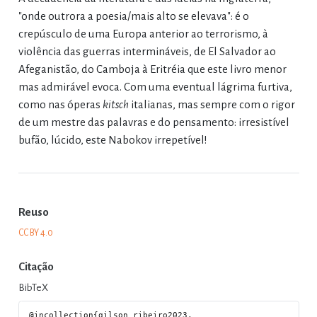
"onde outrora a poesia/mais alto se elevava": é o
crepúsculo de uma Europa anterior ao terrorismo, à
violência das guerras intermináveis, de El Salvador ao
Afeganistão, do Camboja à Eritréia que este livro menor
mas admirável evoca. Com uma eventual lágrima furtiva,
como nas óperas
kitsch
italianas, mas sempre com o rigor
de um mestre das palavras e do pensamento: irresistível
bufão, lúcido, este Nabokov irrepetível!
Reuso
CC BY 4.0
Citação
BibTeX
@incollection{gilson_ribeiro2023,
