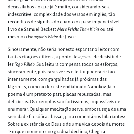
decassílabos - o que já é muito, considerando-se a
indescritível complexidade dos versos em inglês, tão
recônditos de significado quanto o quase impenetrável
livro de Samuel Beckett
More Pricks Than Kicks
ou até
mesmo o
Finnegan's Wake
de Joyce.
Sinceramente, não seria honesto espantar o leitor com
tantas citações difíceis, a ponto de
a priori
ele desistir de
ler
Fogo Pálido
. Sua leitura compensa todos os esforços,
sinceramente, pois raras vezes o leitor poderá rir tão
intensamente, com gargalhadas já próximas das
lágrimas, como ao ler este endiabrado Nabokov. Já o
poema é um pretexto para piadas rebuscadas, mas
deliciosas. Os exemplos são fartíssimos, impossíveis de
enumerar. Qualquer meditação serve, embora seja de uma
seriedade filosófica abissal, para comentários hilariantes:
Sobre a existência de Deus e de uma vida depois da morte:
"Em que momento, no gradual declínio, Chega a