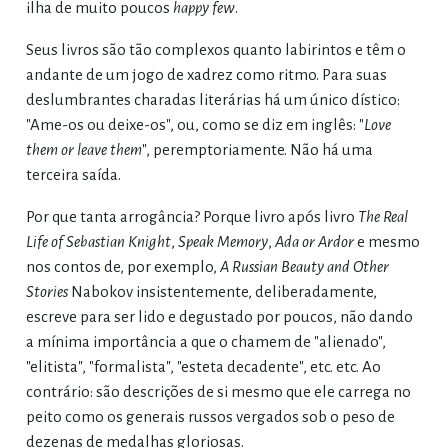
ilha de muito poucos
happy few
.
Seus livros são tão complexos quanto labirintos e têm o
andante de um jogo de xadrez como ritmo. Para suas
deslumbrantes charadas literárias há um único dístico:
"Ame-os ou deixe-os", ou, como se diz em inglês: "
Love
them or leave them
", peremptoriamente. Não há uma
terceira saída.
Por que tanta arrogância? Porque livro após livro
The Real
Life of Sebastian Knight
,
Speak Memory
,
Ada or Ardor
e mesmo
nos contos de, por exemplo,
A Russian Beauty
and Other
Stories
Nabokov insistentemente, deliberadamente,
escreve para ser lido e degustado por poucos, não dando
a mínima importância a que o chamem de "alienado",
"elitista", "formalista", "esteta decadente", etc. etc. Ao
contrário: são descrições de si mesmo que ele carrega no
peito como os generais russos vergados sob o peso de
dezenas de medalhas gloriosas.