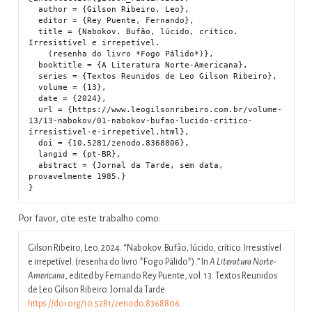
  author = {Gilson Ribeiro, Leo},

  editor = {Rey Puente, Fernando},

  title = {Nabokov. Bufão, lúcido, crítico. 
Irresistível e irrepetível.

    (resenha do livro *Fogo Pálido*)},

  booktitle = {A Literatura Norte-Americana},

  series = {Textos Reunidos de Leo Gilson Ribeiro},

  volume = {13},

  date = {2024},

  url = {https://www.leogilsonribeiro.com.br/volume-
13/13-nabokov/01-nabokov-bufao-lucido-critico-
irresistivel-e-irrepetivel.html},

  doi = {10.5281/zenodo.8368806},

  langid = {pt-BR},

  abstract = {Jornal da Tarde, sem data, 
provavelmente 1985.}

Por favor, cite este trabalho como:
Gilson Ribeiro, Leo. 2024.
“Nabokov. Bufão, lúcido, crítico. Irresistível
e irrepetível. (resenha do livro *Fogo Pálido*) .”
In
A Literatura Norte-
Americana
, edited by Fernando Rey Puente, vol. 13. Textos Reunidos
de Leo Gilson Ribeiro. Jornal da Tarde.
https://doi.org/10.5281/zenodo.8368806
.