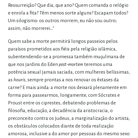
Ressurreição? Que dia, que ano? Quem comanda o relógio
e enrola a fita? Têm menos sorte alguns? Escapam todos?
Um silogismo: os outros morrem, eu não sou outro;
assim, não morrerei..."
Quem sabe a morte permitirá longos passeios pelos
paraísos prometidos aos fiéis pela religião islâmica,
subentendendo-se a promessa também muçulmana de
que nos jardins do Eden
post-mortem
teremos uma
potência sexual jamais saciada, com mulheres belíssimas,
as
houris
, sempre prontas a nos renovar os êxtases da
carne? E mais ainda: a morte nos deixará plenamente em
forma para passearmos, longamente, com Sócrates e
Proust entre os ciprestes, debatendo problemas de
filosofia, educação, a decadência da aristocracia, o
preconceito contra os judeus, a marginalização do artista,
os obstáculos colocados diante de toda realização
amorosa, inclusive a do amor por pessoas do mesmo sexo