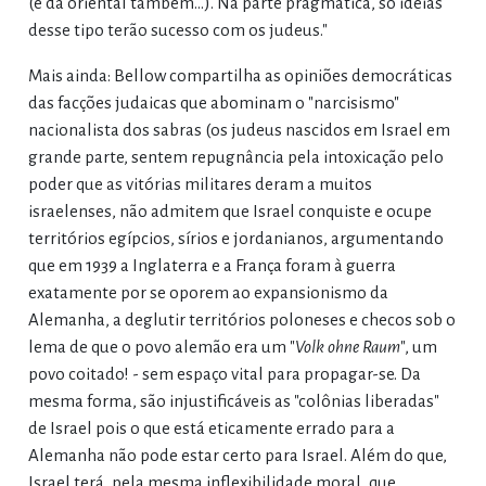
(e da oriental também...). Na parte pragmática, só ideias
desse tipo terão sucesso com os judeus."
Mais ainda: Bellow compartilha as opiniões democráticas
das facções judaicas que abominam o "narcisismo"
nacionalista dos sabras (os judeus nascidos em Israel em
grande parte, sentem repugnância pela intoxicação pelo
poder que as vitórias militares deram a muitos
israelenses, não admitem que Israel conquiste e ocupe
territórios egípcios, sírios e jordanianos, argumentando
que em 1939 a Inglaterra e a França foram à guerra
exatamente por se oporem ao expansionismo da
Alemanha, a deglutir territórios poloneses e checos sob o
lema de que o povo alemão era um "
Volk ohne Raum
", um
povo coitado! - sem espaço vital para propagar-se. Da
mesma forma, são injustificáveis as "colônias liberadas"
de Israel pois o que está eticamente errado para a
Alemanha não pode estar certo para Israel. Além do que,
Israel terá, pela mesma inflexibilidade moral, que