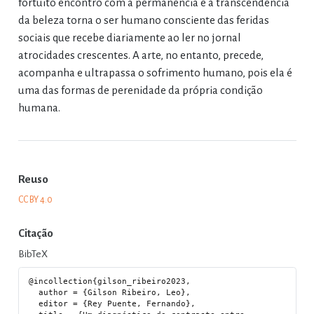
fortuito encontro com a permanência e a transcendência
da beleza torna o ser humano consciente das feridas
sociais que recebe diariamente ao ler no jornal
atrocidades crescentes. A arte, no entanto, precede,
acompanha e ultrapassa o sofrimento humano, pois ela é
uma das formas de perenidade da própria condição
humana.
Reuso
CC BY 4.0
Citação
BibTeX
@incollection{gilson_ribeiro2023,

  author = {Gilson Ribeiro, Leo},

  editor = {Rey Puente, Fernando},
