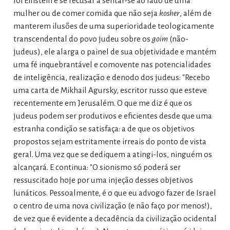
foi Einstein e se recusar a sentar-se ao lado de uma
mulher ou de comer comida que não seja
kosher
, além de
manterem ilusões de uma superioridade teologicamente
transcendental do povo judeu sobre os
goim
(não-
judeus), ele alarga o painel de sua objetividade e mantém
uma fé inquebrantável e comovente nas potencialidades
de inteligência, realização e denodo dos judeus: "Recebo
uma carta de Mikhail Agursky, escritor russo que esteve
recentemente em Jerusalém. O que me diz é que os
judeus podem ser produtivos e eficientes desde que uma
estranha condição se satisfaça: a de que os objetivos
propostos sejam estritamente irreais do ponto de vista
geral. Uma vez que se dediquem a atingi-los, ninguém os
alcançará. E continua: "O sionismo só poderá ser
ressuscitado hoje por uma injeção desses objetivos
lunáticos. Pessoalmente, é o que eu advogo fazer de Israel
o centro de uma nova civilização (e não faço por menos!),
de vez que é evidente a decadência da civilização ocidental