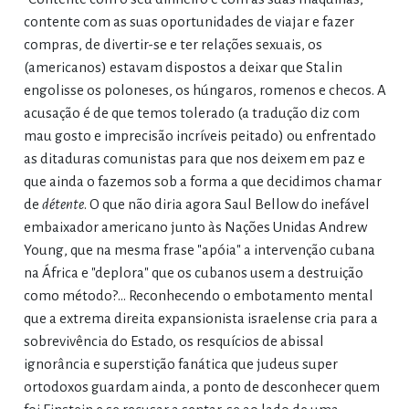
contente com as suas oportunidades de viajar e fazer
compras, de divertir-se e ter relações sexuais, os
(americanos) estavam dispostos a deixar que Stalin
engolisse os poloneses, os húngaros, romenos e checos. A
acusação é de que temos tolerado (a tradução diz com
mau gosto e imprecisão incríveis peitado) ou enfrentado
as ditaduras comunistas para que nos deixem em paz e
que ainda o fazemos sob a forma a que decidimos chamar
de
détente
. O que não diria agora Saul Bellow do inefável
embaixador americano junto às Nações Unidas Andrew
Young, que na mesma frase "apóia" a intervenção cubana
na África e "deplora" que os cubanos usem a destruição
como método?... Reconhecendo o embotamento mental
que a extrema direita expansionista israelense cria para a
sobrevivência do Estado, os resquícios de abissal
ignorância e superstição fanática que judeus super
ortodoxos guardam ainda, a ponto de desconhecer quem