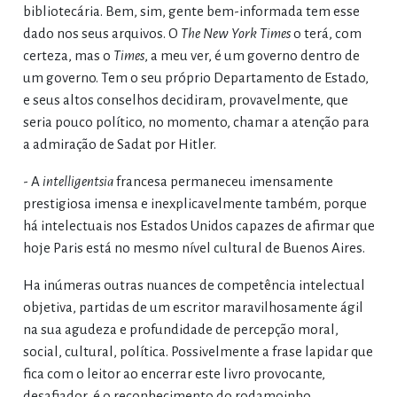
bibliotecária. Bem, sim, gente bem-informada tem esse
dado nos seus arquivos. O
The New York Times
o terá, com
certeza, mas o
Times
, a meu ver, é um governo dentro de
um governo. Tem o seu próprio Departamento de Estado,
e seus altos conselhos decidiram, provavelmente, que
seria pouco político, no momento, chamar a atenção para
a admiração de Sadat por Hitler.
- A
intelligentsia
francesa permaneceu imensamente
prestigiosa imensa e inexplicavelmente também, porque
há intelectuais nos Estados Unidos capazes de afirmar que
hoje Paris está no mesmo nível cultural de Buenos Aires.
Ha inúmeras outras nuances de competência intelectual
objetiva, partidas de um escritor maravilhosamente ágil
na sua agudeza e profundidade de percepção moral,
social, cultural, política. Possivelmente a frase lapidar que
fica com o leitor ao encerrar este livro provocante,
desafiador, é o reconhecimento do rodamoinho