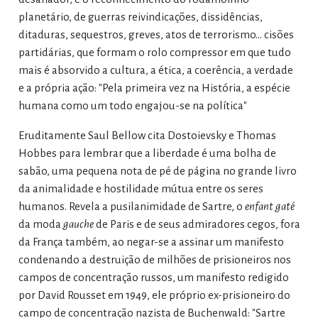
planetário, de guerras reivindicações, dissidências,
ditaduras, sequestros, greves, atos de terrorismo... cisões
partidárias, que formam o rolo compressor em que tudo
mais é absorvido a cultura, a ética, a coerência, a verdade
e a própria ação: "Pela primeira vez na História, a espécie
humana como um todo engajou-se na política"
Eruditamente Saul Bellow cita Dostoievsky e Thomas
Hobbes para lembrar que a liberdade é uma bolha de
sabão, uma pequena nota de pé de página no grande livro
da animalidade e hostilidade mútua entre os seres
humanos. Revela a pusilanimidade de Sartre, o
enfant gaté
da moda
gauche
de Paris e de seus admiradores cegos, fora
da França também, ao negar-se a assinar um manifesto
condenando a destruição de milhões de prisioneiros nos
campos de concentração russos, um manifesto redigido
por David Rousset em 1949, ele próprio ex-prisioneiro do
campo de concentração nazista de Buchenwald: "Sartre