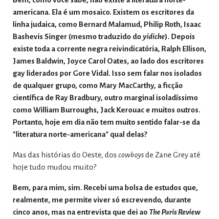
americana. Ela é um mosaico. Existem os escritores da
linha judaica, como Bernard Malamud, Philip Roth, Isaac
Bashevis Singer (mesmo traduzido do
yidiche
). Depois
existe toda a corrente negra reivindicatória, Ralph Ellison,
James Baldwin, Joyce Carol Oates, ao lado dos escritores
gay liderados por Gore Vidal. Isso sem falar nos isolados
de qualquer grupo, como Mary MacCarthy, a ficção
científica de Ray Bradbury, outro marginal isoladíssimo
como William Burroughs, Jack Kerouac e muitos outros.
Portanto, hoje em dia não tem muito sentido falar-se da
"literatura norte-americana" qual delas?
Mas das histórias do Oeste, dos
cowboys
de Zane Grey até
hoje tudo mudou muito?
Bem, para mim, sim. Recebi uma bolsa de estudos que,
realmente, me permite viver só escrevendo, durante
cinco anos, mas na entrevista que dei ao
The Paris Review