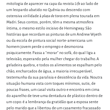
mitologia de aparecer na capa da revista
Life
ao lado de
um leopardo abatido no Quênia ou descendo com
ostensiva virilidade à
plaza de toros
em plena tourada em
Madri. Seus contos, porém, têm a mesma atmosfera
íntima, o mesmo estilo incisivo de Hemingway. São
histórias que recordam as pinturas de um Andrew Wyeth
ou da escola de pintura social norte-americana: um
homem jovem perde o emprego e desmorona
psiquicamente. Passa a "morar" no sofá, do qual liga a
televisão, esperando pela mulher chegar do trabalho. A
geladeira quebra, e todos os alimentos se espalham pelo
chão, encharcados de água, a maioria irrecuperável,
testemunha da sua paralisia e desistência da vida. Noutra
situação humana vista com toques mínimos, sutis, de
poucas frases, um casal visita outro e encontra em cima
do aparelho de teve uma dentadura de plástico dentro de
um copo: é a lembrança da gratidão que a esposa sente
pelo marido que a libertou de um casamento fracassado