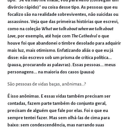
divórcio rápido)" ou coisa desse tipo. As pessoas que eu
focalizo são na realidade sobreviventes, não suicidas ou
assassinos. Veja que das primeiras histórias que escrevi,
como na coleção
What we talk about when we talk about
Love
, por exemplo, até hoje com
The Cathedral
o que
houve foi que abandonei o timbre desolado para adquirir
mais luz, mais otimismo. Enfatizando aliás o que eu já
disse: não escrevo sob um prisma de crítica política...
(pausa, procurando as palavras). Essas pessoas... meus
personagens... na maioria dos casos (pausa)
São pessoas de vidas baças, anônimas...?
É isso anônimas. E essas vidas também precisam ser
contadas, fazem parte também do conjunto geral,
precisam de alguém que fale por elas. Foi o que eu
sempre tentei fazer. Mas sem olhá-las de cima para
baixo: sem condescendência, mas narrando suas