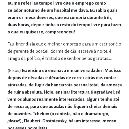
eu me referi ao tempo livre que o emprego como
zelador noturno de um hospital me dava. Eu sabia quais
eram os meus deveres, que eu cumpria durante três,
duas horas, depois tinha o resto do tempo livre para fazer
o que eu quisesse, compreendeu?
Faulkner dizia que o melhor emprego para um escritor é o
de gerente de bordel: dorme de dia, escreve à noite, é
amigo da polícia, é tratado de senhor pelas garotas.…
(Risos)
Eu ensino ou ensinava em universidades. Mas isso
depois de décadas e décadas de correr atrás das contas
atrasadas, de fugir da bancarrota pessoal total, da ameaça
de ruína absoluta. Hoje, ensinar literatura é agradável: só
vem os alunos realmente interessados, alguns tenho até
de recusar, para que as aulas não fiquem cheias demais
de ouvintes. Tchekov (o contista, não o dramaturgo,
please
!), Flaubert. Dostoievsky, há um interesse imenso
por esses novelistas...