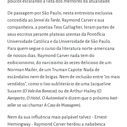
poucos escalando a lista dos melhores da atualidade.
De passagem por São Paulo, nesta entrevista exclusiva
concedida ao
Jornal da Tarde
, Raymond Carver e sua
companheira, a poetisa Tess Gallagher, leram partes de
seus escritos perante plateias atentas da Pontifícia
Universidade Católica e da Universidade de São Paulo.
Para quem segue o curso da literatura norte-americana
de nossos dias, Raymond Carver nada tem do
exibicionismo, do narcisismo às vezes delicioso de um
Norman Mailer, de um Truman Capote. Nada de
escândalos nem de brigas. Nem de inclusão entre "os mais
vendidos", como o lixo subliterário de uma Jacqueline
Susann (
O Vale das Bonecas
) ou de Arthur Hailey (
O
Aeroporto
,
O Hotel
,
O Automóvel
e dizem que o próximo
best-
seller
se vai chamar
A Casa de Massagem
).
Nem da sua influência mais palpável talvez - Ernest
Hemingway - Raymond Carver herdou a nababesca