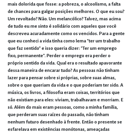
mais dolorida que fosse: a pobreza, o alcoolismo, a falta
de chances para galgar posições melhores. O que eu sou?
Um revoltado? Não. Um melancólico? Talvez, mas acima
de tudo eu me sinto é solidário com aqueles que você
descreveu acuradamente como os vencidos. Para a gente
que eu conheci a vida tinha como lema "ter um trabalho
que faz sentido" e isso queria dizer: "Ter um emprego
fixo, permanente". Perder o emprego era perder o
próprio sentido da vida. Qual era o resultado apavorante
dessa maneira de encarar tudo? As pessoas não tinham
lazer para pensar sobre si próprias, sobre suas almas,
sobre o que queriam da vida e o que poderiam ter sido. A
música, os livros, a filosofia eram coisas, territórios que
não existiam para eles: viviam, trabalhavam e morriam. E
só. Além do mais eram pessoas, como a minha família,
que perderam suas raízes do passado, não tinham
nenhum futuro desenhado à frente. Então o presente se
esfarelava em existências monótonas, ameaçadas