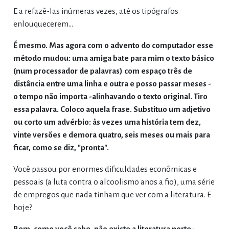
E a refazê-las inúmeras vezes, até os tipógrafos
enlouquecerem...
É mesmo. Mas agora com o advento do computador esse
método mudou: uma amiga bate para mim o texto básico
(num processador de palavras) com espaço três de
distância entre uma linha e outra e posso passar meses -
o tempo não importa -alinhavando o texto original. Tiro
essa palavra. Coloco aquela frase. Substituo um adjetivo
ou corto um advérbio: às vezes uma história tem dez,
vinte versões e demora quatro, seis meses ou mais para
ficar, como se diz, "pronta".
Você passou por enormes dificuldades econômicas e
pessoais (a luta contra o alcoolismo anos a fio), uma série
de empregos que nada tinham que ver com a literatura. E
hoje?
Bem, como você sabe, não existe a literatura norte-