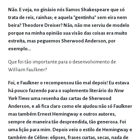
Não. E veja, no ginásio nós líamos Shakespeare que só
trata de reis, rainhas; e aquela "gentinha" sem eira nem
beira? Theodore Dreiser? Não, não me serviu de modelo
porque na minha opinião sua visão das coisas era muito
estreita, mas peguemos Sherwood Anderson, por
exemplo...
Que foi tão importante para o desenvolvimento de
William Faulkner?
Foi, e Faulkner o recompensou tão mal depois! Eu estava
há pouco fazendo para o suplemento literário do
New
York Times
uma resenha das cartas de Sherwood
Anderson, e ali fica claro como ele ajudou não só Faulkner
mas também Ernest Hemingway e outros autores,
sempre de maneira tão desprendida, tão generosa. Foi
uma lição para mim. Depois veio o estilo de Hemingway e
também de Céline: elipses, frases curtas, secas, nada de