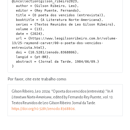
@incollection{gilson_ribeiro2023,

  author = {Gilson Ribeiro, Leo},

  editor = {Rey Puente, Fernando},

  title = {O poeta dos vencidos (entrevista)},

  booktitle = {A Literatura Norte-Americana},

  series = {Textos Reunidos de Leo Gilson Ribeiro},

  volume = {13},

  date = {2024},

  url = {https://www.leogilsonribeiro.com.br/volume-
13/25-raymond-carver/00-o-poeta-dos-vencidos-
entrevista.html},

  doi = {10.5281/zenodo.8368806},

  langid = {pt-BR},

  abstract = {Jornal da Tarde, 1984/06/09.}

Por favor, cite este trabalho como:
Gilson Ribeiro, Leo. 2024.
“O poeta dos vencidos (entrevista) .”
In
A
Literatura Norte-Americana
, edited by Fernando Rey Puente, vol. 13.
Textos Reunidos de Leo Gilson Ribeiro. Jornal da Tarde.
https://doi.org/10.5281/zenodo.8368806
.