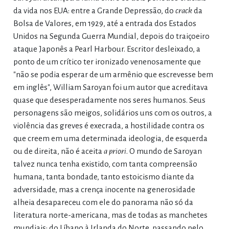
da vida nos EUA: entre a Grande Depressão, do
crack
da
Bolsa de Valores, em 1929, até a entrada dos Estados
Unidos na Segunda Guerra Mundial, depois do traiçoeiro
ataque Japonês a Pearl Harbour. Escritor desleixado, a
ponto de um crítico ter ironizado venenosamente que
"não se podia esperar de um armênio que escrevesse bem
em inglês", William Saroyan foi um autor que acreditava
quase que desesperadamente nos seres humanos. Seus
personagens são meigos, solidários uns com os outros, a
violência das greves é execrada, a hostilidade contra os
que creem em uma determinada ideologia, de esquerda
ou de direita, não é aceita
a priori
. O mundo de Saroyan
talvez nunca tenha existido, com tanta compreensão
humana, tanta bondade, tanto estoicismo diante da
adversidade, mas a crença inocente na generosidade
alheia desapareceu com ele do panorama não só da
literatura norte-americana, mas de todas as manchetes
mundiais: do Líbano à Irlanda do Norte, passando pelo