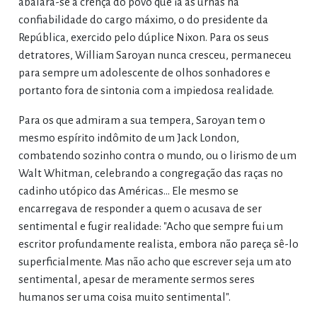
abalara-se a crença do povo que ia às urnas na
confiabilidade do cargo máximo, o do presidente da
República, exercido pelo dúplice Nixon. Para os seus
detratores, William Saroyan nunca cresceu, permaneceu
para sempre um adolescente de olhos sonhadores e
portanto fora de sintonia com a impiedosa realidade.
Para os que admiram a sua tempera, Saroyan tem o
mesmo espírito indômito de um Jack London,
combatendo sozinho contra o mundo, ou o lirismo de um
Walt Whitman, celebrando a congregação das raças no
cadinho utópico das Américas... Ele mesmo se
encarregava de responder a quem o acusava de ser
sentimental e fugir realidade: "Acho que sempre fui um
escritor profundamente realista, embora não pareça sê-lo
superficialmente. Mas não acho que escrever seja um ato
sentimental, apesar de meramente sermos seres
humanos ser uma coisa muito sentimental".