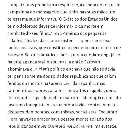
compatriotas prendiam a respiração, à espera do toque de
campainha do mensageiro que tinha nas suas mãos um
telegrama que informava "O Exército dos Estados Unidos
tem o doloroso dever de informá-lo da morte em
combate do seu filho...". Foi a América das pequenas
cidades, idealizadas, com insistência apenas nos seus
lados positivos, que constituiu o pequeno mundo terno de
Saroyan. Setores fanáticos da Esquerda queriam engajá-lo
na propaganda stalinista, mas já então Saroyan
abominava o
parti pris
político e achava que não se devia
ter pena somente dos soldados republicanos que caíam
feridos ou mortos na Guerra Civil da Espanha, mas
também dos pobres coitados coinvoltos naquela guerra
dilacerante, e que defendiam não uma ideologia errada do
fascismo franquista mas sua própria vida contra inimigos
díspares: democratas, comunistas, socialistas. Enquanto
Hemingway se empenhava pessoalmente ao lado dos
republicanos em
Por Quem os Sinos Dobram?
e, mais, tarde,