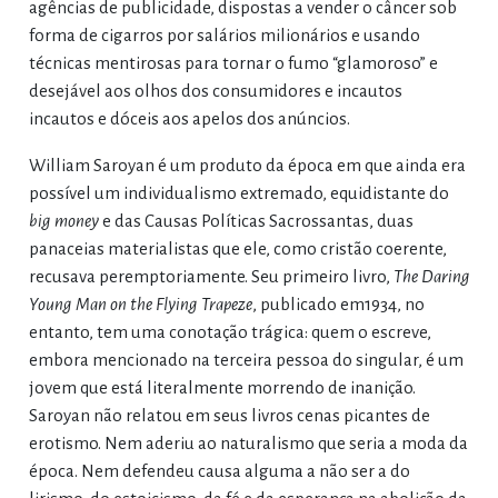
agências de publicidade, dispostas a vender o câncer sob
forma de cigarros por salários milionários e usando
técnicas mentirosas para tornar o fumo “glamoroso” e
desejável aos olhos dos consumidores e incautos
incautos e dóceis aos apelos dos anúncios.
William Saroyan é um produto da época em que ainda era
possível um individualismo extremado, equidistante do
big money
e das Causas Políticas Sacrossantas, duas
panaceias materialistas que ele, como cristão coerente,
recusava peremptoriamente. Seu primeiro livro,
The Daring
Young Man on the Flying Trapeze
, publicado em1934, no
entanto, tem uma conotação trágica: quem o escreve,
embora mencionado na terceira pessoa do singular, é um
jovem que está literalmente morrendo de inanição.
Saroyan não relatou em seus livros cenas picantes de
erotismo. Nem aderiu ao naturalismo que seria a moda da
época. Nem defendeu causa alguma a não ser a do