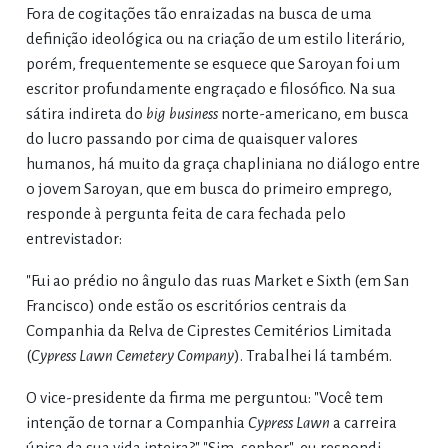
Fora de cogitações tão enraizadas na busca de uma
definição ideológica ou na criação de um estilo literário,
porém, frequentemente se esquece que Saroyan foi um
escritor profundamente engraçado e filosófico. Na sua
sátira indireta do
big business
norte-americano, em busca
do lucro passando por cima de quaisquer valores
humanos, há muito da graça chapliniana no diálogo entre
o jovem Saroyan, que em busca do primeiro emprego,
responde à pergunta feita de cara fechada pelo
entrevistador:
"Fui ao prédio no ângulo das ruas Market e Sixth (em San
Francisco) onde estão os escritórios centrais da
Companhia da Relva de Ciprestes Cemitérios Limitada
(
Cypress Lawn Cemetery Company
). Trabalhei lá também.
O vice-presidente da firma me perguntou: "Você tem
intenção de tornar a Companhia
Cypress Lawn
a carreira
única da sua vida inteira?" "Sim, senhor", eu respondi.