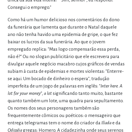
Consegui o emprego."
Como há um humor delicioso nos comentários do dono
da funerária que lamenta que durante o Natal daquele
ano não tenha havido uma epidemia de gripe, o que fez
baixar os lucros da sua funerária. Ao que o jovem
empregado replica: "Mas logo compensarão essa perda,
não é?" Ou no slogan publicitário que ele escrevera para
divulgar aquele negócio macabro cujos gráficos de vendas
subiam à custa de epidemias e mortes violentas: "Enterre-
se aqui. Um bocado de dinheiro o espera", tradução
imperfeita de um jogo de palavras em inglês: "
Inter here. A
lot for your money
",
a lot
significando tanto muito, bastante
quanto também um lote, uma quadra para sepultamento.
Os nomes dos seus personagens também são
frequentemente cômicos ou poéticos: o mensageiro que
entrega telegramas tem o nome do criador da
Ilíada
e da
Odisséia
gregas: Homero. A cidadezinha onde seus serenos