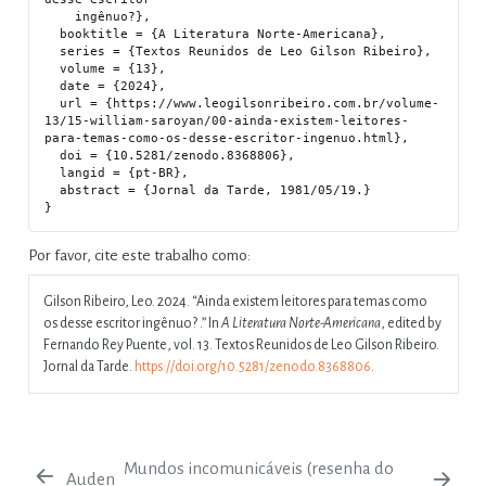
    ingênuo?},

  booktitle = {A Literatura Norte-Americana},

  series = {Textos Reunidos de Leo Gilson Ribeiro},

  volume = {13},

  date = {2024},

  url = {https://www.leogilsonribeiro.com.br/volume-
13/15-william-saroyan/00-ainda-existem-leitores-
para-temas-como-os-desse-escritor-ingenuo.html},

  doi = {10.5281/zenodo.8368806},

  langid = {pt-BR},

  abstract = {Jornal da Tarde, 1981/05/19.}

Por favor, cite este trabalho como:
Gilson Ribeiro, Leo. 2024.
“Ainda existem leitores para temas como
os desse escritor ingênuo? .”
In
A Literatura Norte-Americana
, edited by
Fernando Rey Puente, vol. 13. Textos Reunidos de Leo Gilson Ribeiro.
Jornal da Tarde.
https://doi.org/10.5281/zenodo.8368806
.
Mundos incomunicáveis (resenha do
Auden