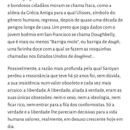
e bondosos cidadãos moram se chama Ítaca, como a
aldeia da Grécia Antiga para a qual Ulisses, símbolo do
gênero humano, regressa, depois de quase uma década de
perigos longe de casa. Um preto que joga dados com o
jovem boêmio em San Francisco se chama Doughbelly,
que é mais ou menos "Barriga mole", ou barriga de
dough
,
uma farinha doce com a qual se fazem as rosquinhas
chamadas nos Estados Unidos de
doughnut
...
Possivelmente, a razão mais profunda pela qual Saroyan
perdeu a ressonância que teve há 50 anos foi, sem dúvida,
a sua insistência num valor obsoleto e cada vez mais
arcaico: a liberdade. A liberdade, aliada à verdade, eram as
suas únicas obsessões: nem o sexo, nem a ideologia, nem
ficar rico, nem entrar para a fila dos conformistas. Só a
verdade e a liberdade lhe pareciam decisivas para a vida
humana valores, realmente, em desuso crescente hoje em
dia.