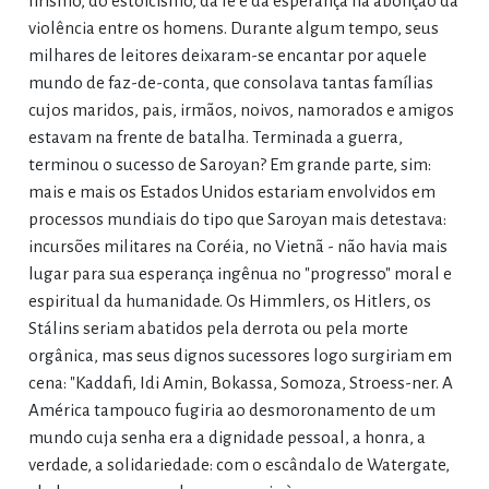
lirismo, do estoicismo, da fé e da esperança na abolição da
violência entre os homens. Durante algum tempo, seus
milhares de leitores deixaram-se encantar por aquele
mundo de faz-de-conta, que consolava tantas famílias
cujos maridos, pais, irmãos, noivos, namorados e amigos
estavam na frente de batalha. Terminada a guerra,
terminou o sucesso de Saroyan? Em grande parte, sim:
mais e mais os Estados Unidos estariam envolvidos em
processos mundiais do tipo que Saroyan mais detestava:
incursões militares na Coréia, no Vietnã - não havia mais
lugar para sua esperança ingênua no "progresso" moral e
espiritual da humanidade. Os Himmlers, os Hitlers, os
Stálins seriam abatidos pela derrota ou pela morte
orgânica, mas seus dignos sucessores logo surgiriam em
cena: "Kaddafi, Idi Amin, Bokassa, Somoza, Stroess-ner. A
América tampouco fugiria ao desmoronamento de um
mundo cuja senha era a dignidade pessoal, a honra, a
verdade, a solidariedade: com o escândalo de Watergate,