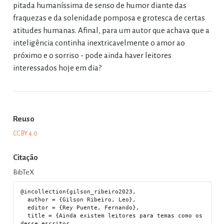
pitada humaníssima de senso de humor diante das
fraquezas e da solenidade pomposa e grotesca de certas
atitudes humanas. Afinal, para um autor que achava que a
inteligência continha inextricavelmente o amor ao
próximo e o sorriso - pode ainda haver leitores
interessados hoje em dia?
Reuso
CC BY 4.0
Citação
BibTeX
@incollection{gilson_ribeiro2023,

  author = {Gilson Ribeiro, Leo},

  editor = {Rey Puente, Fernando},

  title = {Ainda existem leitores para temas como os 
desse escritor
