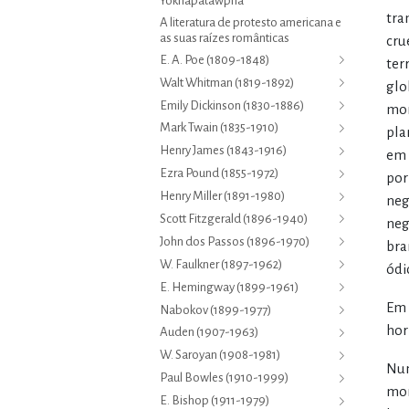
Yoknapatawpha
tra
A literatura de protesto americana e
as suas raízes românticas
cru
E. A. Poe (1809-1848)
ter
Walt Whitman (1819-1892)
glo
Emily Dickinson (1830-1886)
mor
Mark Twain (1835-1910)
pla
Henry James (1843-1916)
em 
Ezra Pound (1855-1972)
por
Henry Miller (1891-1980)
neg
Scott Fitzgerald (1896-1940)
neg
John dos Passos (1896-1970)
bra
W. Faulkner (1897-1962)
ódi
E. Hemingway (1899-1961)
Em 
Nabokov (1899-1977)
hor
Auden (1907-1963)
W. Saroyan (1908-1981)
Num
Paul Bowles (1910-1999)
mon
E. Bishop (1911-1979)