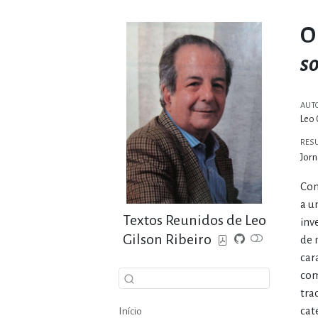
O
s
AUT
Leo 
RES
Jorn
Com
a u
Textos Reunidos de Leo
inv
Gilson Ribeiro
de 
car
com
tra
cat
Início