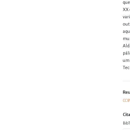
que
XX 
var
out
aqu
mun
Ald
pál
um 
Tec
Re
CC B
Cit
Bib