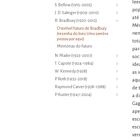
lee
S. Bellow (1915-2005)
pop
J. D. Salinger (1909-2010)
até
R. Bradbury (1920-2012)
Méx
O terrível futuro de Bradbury
nem
(resenha do livro
Uma sombra
passou por aqui
)
tot
Memórias do futuro
par
N. Mailer (1923-2007)
soc
T. Capote (1924-1984)
ide
W. Kennedy (1928)
as 
P. Roth (1933-2018)
aqu
Raymond Carver (1938-1988)
de 
P. Auster (1947-2024)
a d
Gag
ape
esc
esc
ver