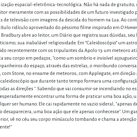
ilização espacial-eletrônica-tecnológica. Não há nada de gratuito
eitor meramente com as possibilidades de um futuro investigado pe
as de televisão com imagens da descida do homem na Lua. Ao cont
título ridículo aproveitado do péssimo filme inspirado em
O Homem
 Bradbury abre ao leitor, um Diário que registra suas dúvidas, seu
ticismo, sua inabalável religiosidade. Em “Caleidoscópio” um ast
ido recentemente com os tripulantes da Apolo 13: um meteoro ati
ta seu corpo em pedaços, "como um sombrio e invisível açougueiro
panheiros do espaço, através das estrelas, o moribundo conversa
, com Stone, no enxame de meteoros, com Applegate, em direção a 
caleidoscópio que durante tanto tempo formara uma configuração
odas as direções ". Sabendo que vai consumir-se incendiando no es
esperadamente encontrar uma forma de praticar uma boa ação, um
lquer ser humano. Ele cai rapidamente no vazio sideral, "apenas 
o desaparecera, uma boa ação que ele apenas conhecesse". Um gar
erior, vê no céu seu corpo minúsculo tombando e chama a atenção 
ente!"