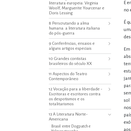
E e
literatura europeia: Virginia
Woolf, Marguerite Yourcenar e
no 
Doris Lessing
É q
8 Perscrutando a alma
humana: a literatura italiana
uma
do pós-guerra
des
9 Conferências, ensaios e
alguns artigos especiais
Em 
abs
10 Grandes contistas
brasileiros do século XX
ten
est
11 Aspectos do Teatro
jan
Contemporâneo
par
12 Vocação para a liberdade -
sem
Escritoras e escritores contra
os despotismos e os
sol
totalitarismos
nos
13 A Literatura Norte-
paí
Americana
exó
Brasil: entre Dogpatch e
aos