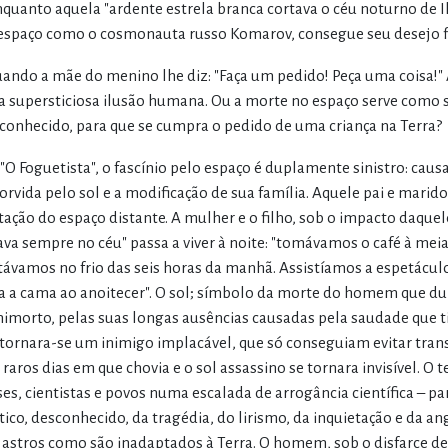
nquanto aquela "ardente estrela branca cortava o céu noturno de I
espaço como o cosmonauta russo Komarov, consegue seu desejo fin
uando a mãe do menino lhe diz: "Faça um pedido! Peça uma coisa!
 supersticiosa ilusão humana. Ou a morte no espaço serve como s
conhecido, para que se cumpra o pedido de uma criança na Terra?
"O Foguetista", o fascínio pelo espaço é duplamente sinistro: cau
orvida pelo sol e a modificação de sua família. Aquele pai e marido
tação do espaço distante. A mulher e o filho, sob o impacto daquele
ava sempre no céu" passa a viver à noite: "tomávamos o café à me
távamos no frio das seis horas da manhã. Assistíamos a espetácul
a a cama ao anoitecer". O sol; símbolo da morte do homem que dur
imorto, pelas suas longas ausências causadas pela saudade que ti
 tornara-se um inimigo implacável, que só conseguiam evitar tran
 raros dias em que chovia e o sol assassino se tornara invisível. O
ses, cientistas e povos numa escalada de arrogância científica –
tico, desconhecido, da tragédia, do lirismo, da inquietação e da 
 astros como são inadaptados à Terra. O homem, sob o disfarce 