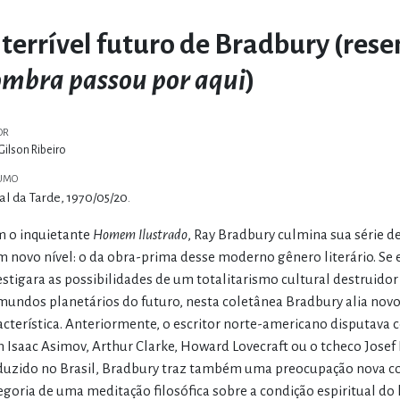
 terrível futuro de Bradbury (rese
ombra passou por aqui
)
OR
Gilson Ribeiro
UMO
al da Tarde, 1970/05/20.
 o inquietante
Homem Ilustrado
, Ray Bradbury culmina sua série de
m novo nível: o da obra-prima desse moderno gênero literário. Se
estigara as possibilidades de um totalitarismo cultural destruido
mundos planetários do futuro, nesta coletânea Bradbury alia novo
acterística. Anteriormente, o escritor norte-americano disputava
 Isaac Asimov, Arthur Clarke, Howard Lovecraft ou o tcheco Jose
duzido no Brasil, Bradbury traz também uma preocupação nova com
egoria de uma meditação filosófica sobre a condição espiritual do