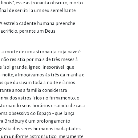
llinois", esse astronauta obscuro, morto
al de ser útil a um seu semelhante.
" A estrela cadente humana preenche
acrifício, perante um Deus
sa a morte de um astronauta cuja nave é
 não resistia por mais de três meses à
 "sol grande, ígneo, inexorável, que
ia-noite, almoçávamos às três da manhã e
os que duravam toda a noite e íamos
ante anos a família considerara
nha dos astros frios no firmamento, o
stornando seus horários e saindo de casa
 tema obsessivo do Espaço - que lança
 para Bradbury é um prolongamento
angústia dos seres humanos inadaptados
de um uniforme astronáutico, meramente