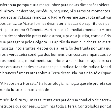
nsfere sua pompa e sua mesquinhez para novas dimensões siderai
el, altivo, indiferente, incrédulo, pequeno, São raros os momento
ráqueos às galáxias remotas: o Padre Peregrine que capta intuitiv
bos de luz de Marte, formas desmaterializadas do espírito que pa
te pelo tempo. O Tenente Martin que crê imediatamente no Hom
neta desconhecido pregando o amor, a paz e a justiça, como o Cris
sua passagem pelo Gólgota. O Capitão da nave que chega ao Mart
 racistas intolerantes, depois que a Terra foi destruída por uma gu
ros a verdadeira condição dos homens brancos: desamparados apre
ros bondosos, moralmente superiores a seus tiranos, ajuda para 
nca em suas cidades devastadas pela radioatividade, radioativida
o brancos fumegantes sobre a Terra destruída. Mas não só o Espaç
“A Raposa e a Floresta” é a futurologia na ficção que ele projeta
ror do futuro da humanidade.
 século futuro, um casal tenta escapar de sua condição de escravo
struosa que conseguiu dominar toda a Terra. Controlados por dit