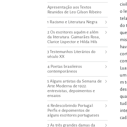
civ
Apresentação aos Textos
o l
Reunidos de Leo Gilson Ribeiro
tel
1 Racismo e Literatura Negra
do 
2 Os escritores aquém e além
que
da literatura: Guimarães Rosa,
mis
Clarice Lispector e Hilda Hils
hav
3 Testemunhos Literários do
cor
século XX
com
4 Poetas brasileiros
Lua
contemporâneos
um 
5 Alguns artistas da Semana de
m t
Arte Moderna de 1922:
des
entrevistas, depoimentos e
ensaios
qua
tud
6 Redescobrindo Portugal:
Perfis e depoimentos de
int
alguns escritores portugueses
cad
7 As três grandes damas da