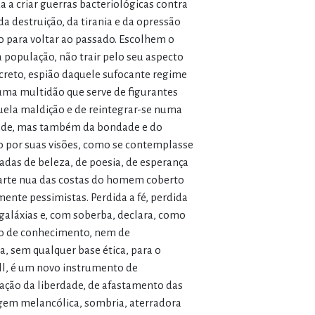
 a criar guerras bacteriológicas contra
 destruição, da tirania e da opressão
o para voltar ao passado. Escolhem o
 população, não trair pelo seu aspecto
ecreto, espião daquele sufocante regime
uma multidão que serve de figurantes
quela maldição e de reintegrar-se numa
dade, mas também da bondade e do
do por suas visões, como se contemplasse
adas de beleza, de poesia, de esperança
a parte nua das costas do homem coberto
ente pessimistas. Perdida a fé, perdida
aláxias e, com soberba, declara, como
to de conhecimento, nem de
, sem qualquer base ética, para o
ell, é um novo instrumento de
ação da liberdade, de afastamento das
agem melancólica, sombria, aterradora