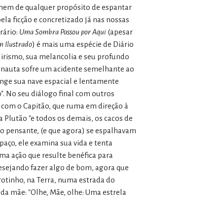
, nem de qualquer propósito de espantar
la ficção e concretizado já nas nossas
rário:
Uma Sombra Passou por Aqui
(apesar
 Ilustrado
) é mais uma espécie de Diário
 lirismo, sua melancolia e seu profundo
ronauta sofre um acidente semelhante ao
nge sua nave espacial e lentamente
". No seu diálogo final com outros
 com o Capitão, que ruma em direção à
Plutão "e todos os demais, os cacos de
 pensante, (e que agora) se espalhavam
paço, ele examina sua vida e tenta
a ação que resulte benéfica para
desejando fazer algo de bom, agora que
otinho, na Terra, numa estrada do
da mãe: "Olhe, Mãe, olhe: Uma estrela