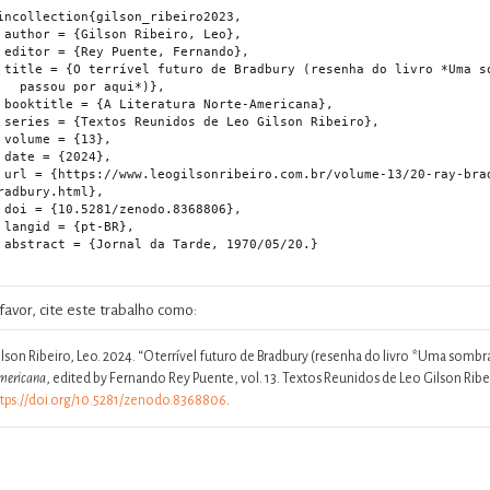
incollection{gilson_ribeiro2023,

iro, Leo},

 Fernando},

a do livro *Uma sombra

ou por aqui*)},

te-Americana},

Gilson Ribeiro},

{13},

024},

adbury/00-o-terrivel-futuro-de-
radbury.html},

.8368806},

t-BR},

 1970/05/20.}

favor, cite este trabalho como:
lson Ribeiro, Leo. 2024.
“O terrível futuro de Bradbury (resenha do livro *Uma sombra 
mericana
, edited by Fernando Rey Puente, vol. 13. Textos Reunidos de Leo Gilson Ribei
ttps://doi.org/10.5281/zenodo.8368806
.