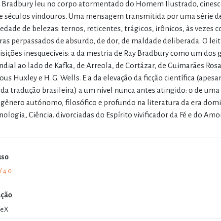
 Bradbury leu no corpo atormentado do Homem Ilustrado, cinesc
e séculos vindouros. Uma mensagem transmitida por uma série de 
iedade de belezas: ternos, reticentes, trágicos, irônicos, às vezes
ras perpassados de absurdo, de dor, de maldade deliberada. O leit
isições inesquecíveis: a da mestria de Ray Bradbury como um dos g
dial ao lado de Kafka, de Arreola, de Cortázar, de Guimarães Rosa 
ous Huxley e H. G. Wells. E a da elevação da ficção científica (apesa
ida tradução brasileira) a um nível nunca antes atingido: o de uma 
gênero autónomo, filosófico e profundo na literatura da era domi
nologia, Ciência. divorciadas do Espírito vivificador da Fé e do 
uso
Y 4.0
ação
TeX