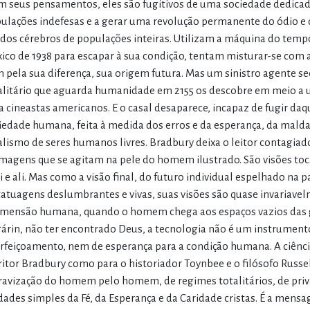
m seus pensamentos, eles são fugitivos de uma sociedade dedicada
ulações indefesas e a gerar uma revolução permanente do ódio e da
 dos cérebros de populações inteiras. Utilizam a máquina do temp
ico de 1938 para escapar à sua condição, tentam misturar-se com a
 pela sua diferença, sua origem futura. Mas um sinistro agente s
alitário que aguarda humanidade em 2155 os descobre em meio a 
a cineastas americanos. E o casal desaparece, incapaz de fugir da
iedade humana, feita à medida dos erros e da esperança, da mal
alismo de seres humanos livres. Bradbury deixa o leitor contagia
imagens que se agitam na pele do homem ilustrado. São visões toc
i e ali. Mas como a visão final, do futuro individual espelhado n
tatuagens deslumbrantes e vivas, suas visões são quase invariavelm
imensão humana, quando o homem chega aos espaços vazios das g
árin, não ter encontrado Deus, a tecnologia não é um instrumen
rfeiçoamento, nem de esperança para a condição humana. A ciência
ritor Bradbury como para o historiador Toynbee e o filósofo Russ
ravização do homem pelo homem, de regimes totalitários, de priv
dades simples da Fé, da Esperança e da Caridade cristas. É a mens