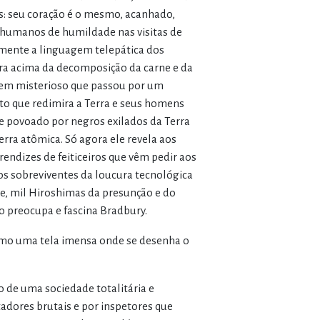
s: seu coração é o mesmo, acanhado,
s humanos de humildade nas visitas de
amente a linguagem telepática dos
ira acima da decomposição da carne e da
em misterioso que passou por um
to que redimira a Terra e seus homens
e povoado por negros exilados da Terra
erra atômica. Só agora ele revela aos
ndizes de feiticeiros que vêm pedir aos
os sobreviventes da loucura tecnológica
de, mil Hiroshimas da presunção e do
o preocupa e fascina Bradbury.
 como uma tela imensa onde se desenha o
 de uma sociedade totalitária e
adores brutais e por inspetores que