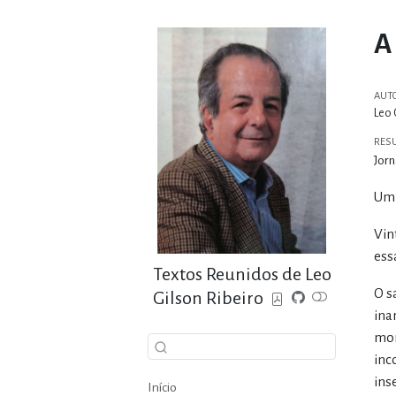
A
AUT
Leo 
RES
Jorn
Um 
Vin
ess
Textos Reunidos de Leo
O s
Gilson Ribeiro
ina
mor
inc
ins
Início