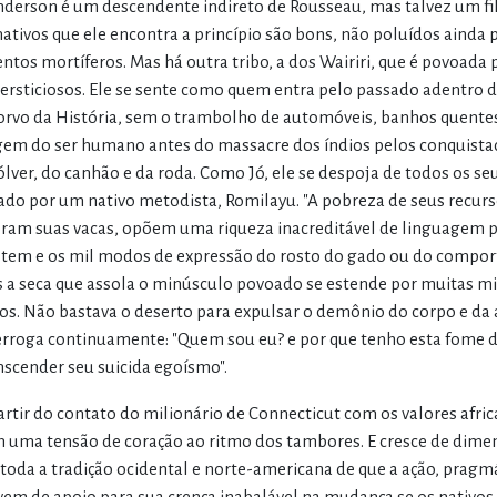
derson é um descendente indireto de Rousseau, mas talvez um fi
nativos que ele encontra a princípio são bons, não poluídos aind
entos mortíferos. Mas há outra tribo, a dos Wairiri, que é povoada p
ersticiosos. Ele se sente como quem entra pelo passado adentro
orvo da História, sem o trambolho de automóveis, banhos quentes, 
gem do ser humano antes do massacre dos índios pelos conquistad
ólver, do canhão e da roda. Como Jó, ele se despoja de todos os se
ado por um nativo metodista, Romilayu. "A pobreza de seus recurso
ram suas vacas, opõem uma riqueza inacreditável de linguagem par
stem e os mil modos de expressão do rosto do gado ou do compor
 a seca que assola o minúsculo povoado se estende por muitas mil
os. Não bastava o deserto para expulsar o demônio do corpo e da 
erroga continuamente: "Quem sou eu? e por que tenho esta fome de n
nscender seu suicida egoísmo".
artir do contato do milionário de Connecticut com os valores afri
 uma tensão de coração ao ritmo dos tambores. E cresce de dimensã
 toda a tradição ocidental e norte-americana de que a ação, pragmát
vem de apoio para sua crença inabalável na mudança se os nativo