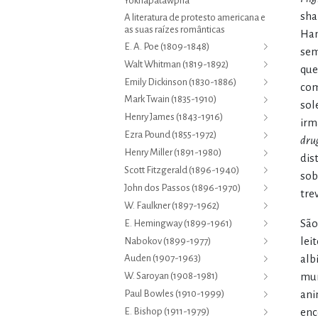
Yoknapatawpha
sha
A literatura de protesto americana e
as suas raízes românticas
Ham
E. A. Poe (1809-1848)
sem
Walt Whitman (1819-1892)
que
Emily Dickinson (1830-1886)
com
Mark Twain (1835-1910)
sol
Henry James (1843-1916)
irm
Ezra Pound (1855-1972)
dru
Henry Miller (1891-1980)
dis
Scott Fitzgerald (1896-1940)
sob
John dos Passos (1896-1970)
tre
W. Faulkner (1897-1962)
São
E. Hemingway (1899-1961)
lei
Nabokov (1899-1977)
alb
Auden (1907-1963)
W. Saroyan (1908-1981)
mun
Paul Bowles (1910-1999)
ani
E. Bishop (1911-1979)
enc