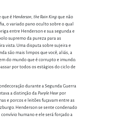
e que é
Henderson, the Rain King
que não
ofia, o variado pano oculto sobre o qual
 briga entre Henderson e sua segunda e
símbolo supremo da pureza para as
ra vista. Uma disputa sobre sujeira e
da são mais limpos que você, aliás, a
agem do mundo que é corrupto e imundo.
sar por todos os estágios do ciclo de
 condecoração durante a Segunda Guerra
tava a distinção da
Purple Hear
por
has e porcos e leitões fuçavam entre as
lzburgo. Henderson se sente condenado
convívio humano e ele será forçado a