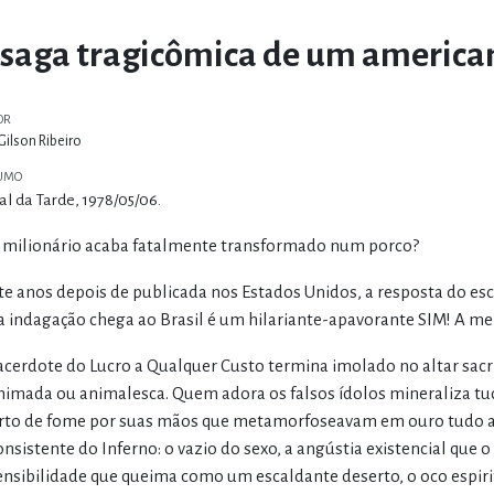
 saga tragicômica de um american
OR
Gilson Ribeiro
UMO
al da Tarde, 1978/05/06.
milionário acaba fatalmente transformado num porco?
te anos depois de publicada nos Estados Unidos, a resposta do es
a indagação chega ao Brasil é um hilariante-apavorante SIM! A men
acerdote do Lucro a Qualquer Custo termina imolado no altar sacrí
nimada ou animalesca. Quem adora os falsos ídolos mineraliza tud
to de fome por suas mãos que metamorfoseavam em ouro tudo a s
onsistente do Inferno: o vazio do sexo, a angústia existencial que o
ensibilidade que queima como um escaldante deserto, o oco espiri