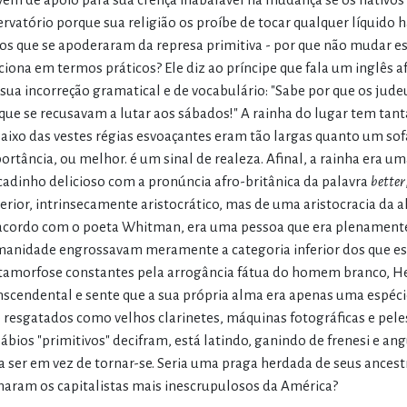
ervatório porque sua religião os proíbe de tocar qualquer líquido h
os que se apoderaram da represa primitiva - por que não mudar es
ciona em termos práticos? Ele diz ao príncipe que fala um inglês
sua incorreção gramatical e de vocabulário: "Sabe por que os ju
que se recusavam a lutar aos sábados!" A rainha do lugar tem tan
aixo das vestes régias esvoaçantes eram tão largas quanto um sof
ortância, ou melhor. é um sinal de realeza. Afinal, a rainha era um
cadinho delicioso com a pronúncia afro-britânica da palavra
better
erior, intrinsecamente aristocrático, mas de uma aristocracia da al
acordo com o poeta Whitman, era uma pessoa que era plenamente, 
anidade engrossavam meramente a categoria inferior dos que es
amorfose constantes pela arrogância fátua do homem branco, 
nscendental e sente que a sua própria alma era apenas uma espéci
 resgatados como velhos clarinetes, máquinas fotográficas e peles 
sábios "primitivos" decifram, está latindo, ganindo de frenesi e an
a ser em vez de tornar-se. Seria uma praga herdada de seus ancestr
naram os capitalistas mais inescrupulosos da América?