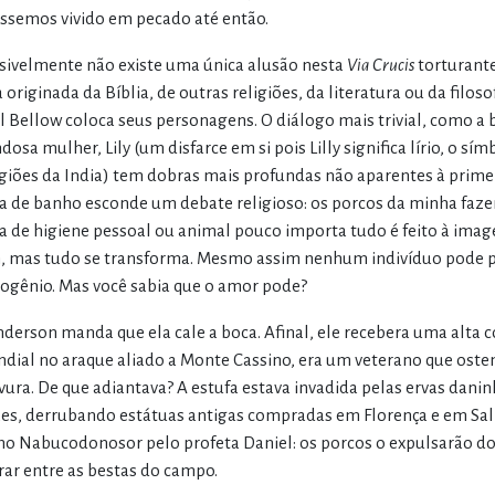
éssemos vivido em pecado até então.
sivelmente não existe uma única alusão nesta
Via Crucis
torturant
a originada da Bíblia, de outras religiões, da literatura ou da filos
l Bellow coloca seus personagens. O diálogo mais trivial, como a
dosa mulher, Lily (um disfarce em si pois Lilly significa lírio, o 
igiões da India) tem dobras mais profundas não aparentes à primei
ta de banho esconde um debate religioso: os porcos da minha fazen
ta de higiene pessoal ou animal pouco importa tudo é feito à im
, mas tudo se transforma. Mesmo assim nenhum indivíduo pode pas
rogênio. Mas você sabia que o amor pode?
derson manda que ela cale a boca. Afinal, ele recebera uma alta
dial no araque aliado a Monte Cassino, era um veterano que osten
vura. De que adiantava? A estufa estava invadida pelas ervas danin
zes, derrubando estátuas antigas compradas em Florença e em Sa
o Nabucodonosor pelo profeta Daniel: os porcos o expulsarão do 
ar entre as bestas do campo.