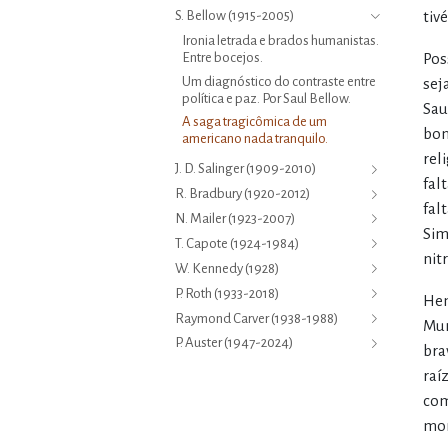
S. Bellow (1915-2005)
tiv
Ironia letrada e brados humanistas.
Entre bocejos.
Pos
Um diagnóstico do contraste entre
sej
política e paz. Por Saul Bellow.
Sau
A saga tragicômica de um
bon
americano nada tranquilo.
rel
J. D. Salinger (1909-2010)
fal
R. Bradbury (1920-2012)
fal
N. Mailer (1923-2007)
Sim
T. Capote (1924-1984)
nit
W. Kennedy (1928)
P. Roth (1933-2018)
Hen
Raymond Carver (1938-1988)
Mun
P. Auster (1947-2024)
bra
raí
com
mor