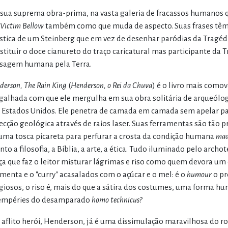
sua suprema obra-prima, na vasta galeria de fracassos humanos 
 Victim Bellow
também como que muda de aspecto. Suas frases têm a
stica de um Steinberg que em vez de desenhar paródias da Tragéd
stituir o doce cianureto do traço caricatural mas participante da 
sagem humana pela Terra.
derson, The Rain King
(
Henderson, o Rei da Chuva
) é o livro mais com
galhada com que ele mergulha em sua obra solitária de arqueólogo
 Estados Unidos. Ele penetra de camada em camada sem apelar pa
ecção geológica através de raios laser. Suas ferramentas são tão p
uma tosca picareta para perfurar a crosta da condição humana
mad
nto a filosofia, a Bíblia, a arte, a ética. Tudo iluminado pelo arch
ça que faz o leitor misturar lágrimas e riso como quem devora um 
imenta e o "curry" acasalados com o açúcar e o mel: é o
humour
o pr
igiosos, o riso é, mais do que a sátira dos costumes, uma forma hu
empéries do desamparado
homo technicus
?
 aflito herói, Henderson, já é uma dissimulação maravilhosa do 