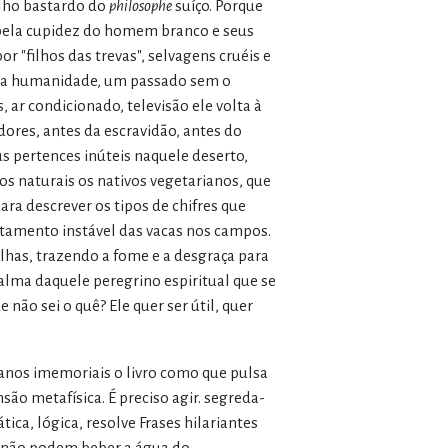
lho bastardo do
philosophe
suíço. Porque
a pela cupidez do homem branco e seus
or "filhos das trevas", selvagens cruéis e
 da humanidade, um passado sem o
ar condicionado, televisão ele volta à
ores, antes da escravidão, antes do
us pertences inúteis naquele deserto,
s naturais os nativos vegetarianos, que
a descrever os tipos de chifres que
tamento instável das vacas nos campos.
has, trazendo a fome e a desgraça para
alma daquele peregrino espiritual que se
ão sei o quê? Ele quer ser útil, quer
canos imemoriais o livro como que pulsa
o metafísica. É preciso agir. segreda-
ica, lógica, resolve Frases hilariantes
s não podem beber a água do