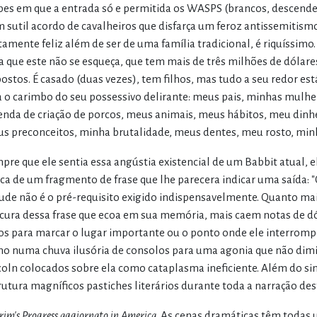
bes em que a entrada só e permitida os WASPS (brancos, descende
 sutil acordo de cavalheiros que disfarça um feroz antissemitism
tamente feliz além de ser de uma família tradicional, é riquíssimo.
a que este não se esqueça, que tem mais de três milhões de dólar
ostos. É casado (duas vezes), tem filhos, mas tudo a seu redor es
a o carimbo do seu possessivo delirante: meus pais, minhas mulhe
enda de criação de porcos, meus animais, meus hábitos, meu dinhe
s preconceitos, minha brutalidade, meus dentes, meu rosto, min
pre que ele sentia essa angústia existencial de um Babbit atual, e
ca de um fragmento de frase que lhe parecera indicar uma saída: "
tude não é o pré-requisito exigido indispensavelmente. Quanto mai
cura dessa frase que ecoa em sua memória, mais caem notas de dó
ros para marcar o lugar importante ou o ponto onde ele interrompe
o numa chuva ilusória de consolos para uma agonia que não dimi
coln colocados sobre ela como cataplasma ineficiente. Além do si
rutura magníficos pastiches literários durante toda a narração des
rim's Progress aggiornato in America
. As cenas dramáticas têm todas