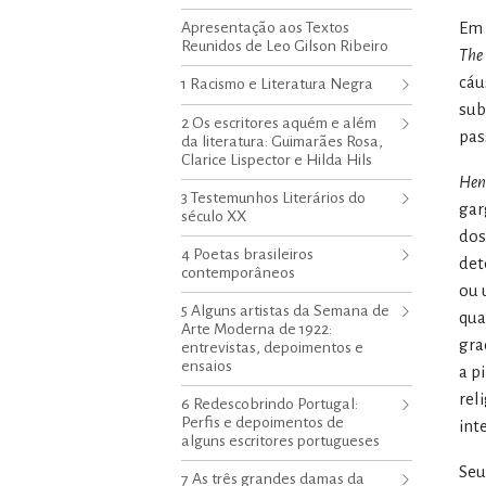
Apresentação aos Textos
Em 
Reunidos de Leo Gilson Ribeiro
The
cáu
1 Racismo e Literatura Negra
sub
2 Os escritores aquém e além
pas
da literatura: Guimarães Rosa,
Clarice Lispector e Hilda Hils
Hen
3 Testemunhos Literários do
gar
século XX
dos
4 Poetas brasileiros
det
contemporâneos
ou 
5 Alguns artistas da Semana de
qua
Arte Moderna de 1922:
gra
entrevistas, depoimentos e
ensaios
a p
rel
6 Redescobrindo Portugal:
Perfis e depoimentos de
int
alguns escritores portugueses
Seu
7 As três grandes damas da