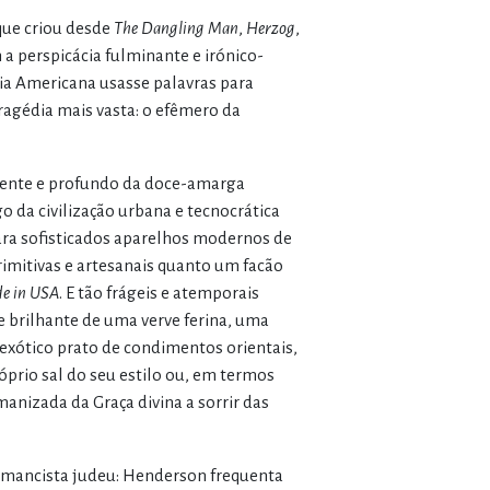
que criou desde
The Dangling Man
,
Herzog
,
 perspicácia fulminante e irónico-
ia Americana usasse palavras para
Tragédia mais vasta: o efêmero da
ovente e profundo da doce-amarga
 da civilização urbana e tecnocrática
ra sofisticados aparelhos modernos de
rimitivas e artesanais quanto um facão
e in USA
. E tão frágeis e atemporais
ote brilhante de uma verve ferina, uma
exótico prato de condimentos orientais,
óprio sal do seu estilo ou, em termos
manizada da Graça divina a sorrir das
romancista judeu: Henderson frequenta