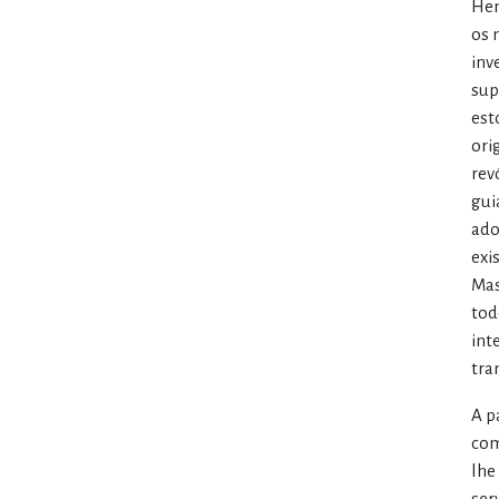
Hen
os 
inv
sup
est
ori
rev
gui
ado
exi
Mas
tod
int
tra
A p
com
lhe
ser