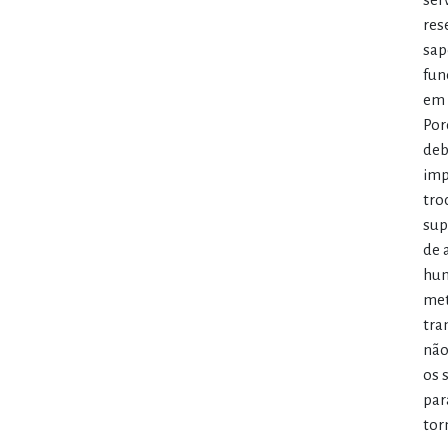
res
sap
fun
em 
Por
deb
imp
tro
sup
de 
hum
met
tra
não
os 
par
tor