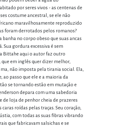
abitado por seres vivos - as centenas de
ses costume ancestral, se ele não
 africano maravilhosamente reproduzido
deus foram derrotados pelos romanos?
ta banha no corpo obeso que suas ancas
á. Sua gordura excessiva é sem
a Bittahe aqui o autor faz outro
, que em inglês quer dizer melhor,
ma, não imposta pela tirania social. Ela,
ao passo que ele e a maioria da
tão se tornando estão em mutação e
Henderson depara com uma sabedoria
e de loja de penhor cheia de prazeres
caras roídas pelas traças. Seu coração,
gústia, com todas as suas fibras vibrando
ais que fabricavam salsichas e se