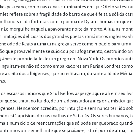
kespeareano, como nas cenas culminantes em que Otelo vai estr
let reflete sobre a fragilidade do barro de que é feita a sólida 
elhanças nada fortuitas com o poema de Dylan Thomas em que ele 
 não mergulhe naquela apavorante noite da morte. A lua, as mont
 imitações deliciosas dos grandes poetas românticos ingleses: Sh
ene ode de Keats a uma urna grega serve como modelo para um a p
ão que provavelmente se suicidou por afogamento, destruindo an
gstore
de propriedade de um grego em Nova York. Os próprios ant
tinguiram-se não só como embaixadores em Paris e Londres como
re a seita dos albigenses, que acreditavam, durante a Idade Média, n
vas.
 os escassos indícios que Saul Bellow asperge aqui e ali em seu liv
tor que se trata, no fundo, de uma devastadora alegoria mística q
igenses, Henderson acredita, por intuição e sem nunca ter lido so
do está aprisionado nas malhas de Satanás. Os seres humanos, 
mais num ciclo de reencarnações que só pode ser quebrado quando
ontramos um semelhante que seja
cátaros
, isto é puro de alma, c