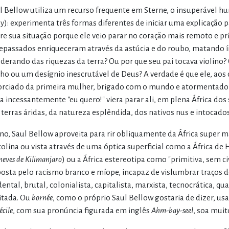
l Bellow utiliza um recurso frequente em Sterne, o insuperável h
y): experimenta três formas diferentes de iniciar uma explicação p
re sua situação porque ele veio parar no coração mais remoto e pri
epassados enriqueceram através da astúcia e do roubo, matando í
derando das riquezas da terra? Ou por que seu pai tocava violino
ho ou um desígnio inescrutável de Deus? A verdade é que ele, aos 
orciado da primeira mulher, brigado com o mundo e atormentado po
ia incessantemente "eu quero!" viera parar ali, em plena África dos s
 terras áridas, da natureza esplêndida, dos nativos nus e intocados 
ino, Saul Bellow aproveita para rir obliquamente da África super mas
tolina ou vista através de uma óptica superficial como a África 
neves de Kilimanjaro
) ou a África estereotipa como "primitiva, sem c
osta pelo racismo branco e míope, incapaz de vislumbrar traços d
dental, brutal, colonialista, capitalista, marxista, tecnocrática, qu
itada. Ou
bornée
, como o próprio Saul Bellow gostaria de dizer, 
cile
, com sua pronúncia figurada em inglês
Ahm-bay-seel
, soa muito