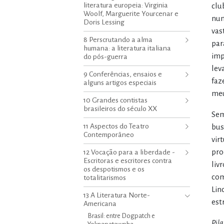
literatura europeia: Virginia
clu
Woolf, Marguerite Yourcenar e
num
Doris Lessing
vas
8 Perscrutando a alma
par
humana: a literatura italiana
imp
do pós-guerra
lev
9 Conferências, ensaios e
faz
alguns artigos especiais
meu
10 Grandes contistas
brasileiros do século XX
Sem
11 Aspectos do Teatro
bus
Contemporâneo
vir
pro
12 Vocação para a liberdade -
Escritoras e escritores contra
liv
os despotismos e os
com
totalitarismos
Lin
13 A Literatura Norte-
est
Americana
Brasil: entre Dogpatch e
Pilg