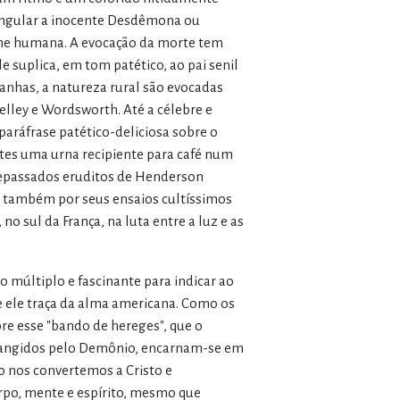
angular a inocente Desdêmona ou
carne humana. A evocação da morte tem
suplica, em tom patético, ao pai senil
anhas, a natureza rural são evocadas
elley e Wordsworth. Até a célebre e
aráfrase patético-deliciosa sobre o
tes uma urna recipiente para café num
epassados eruditos de Henderson
 também por seus ensaios cultíssimos
o sul da França, na luta entre a luz e as
ro múltiplo e fascinante para indicar ao
ue ele traça da alma americana. Como os
bre esse "bando de hereges", que o
tangidos pelo Demônio, encarnam-se em
 nos convertemos a Cristo e
orpo, mente e espírito, mesmo que