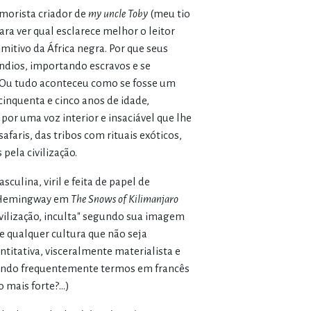
umorista criador de
my uncle Toby
(meu tio
ara ver qual esclarece melhor o leitor
mitivo da África negra. Por que seus
ndios, importando escravos e se
? Ou tudo aconteceu como se fosse um
cinquenta e cinco anos de idade,
r uma voz interior e insaciável que lhe
afaris, das tribos com rituais exóticos,
pela civilização.
culina, viril e feita de papel de
de Hemingway em
The Snows of Kilimanjaro
ivilização, inculta" segundo sua imagem
e qualquer cultura que não seja
antitativa, visceralmente materialista e
usando frequentemente termos em francês
 mais forte?...)