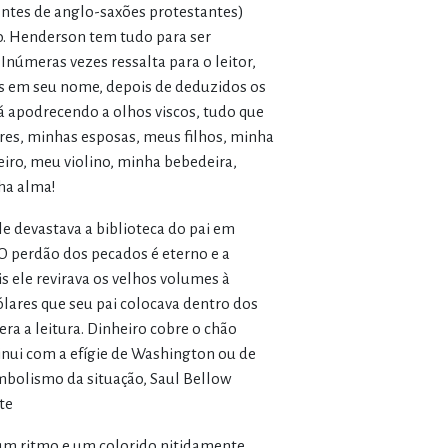
ntes de anglo-saxões protestantes)
o. Henderson tem tudo para ser
 Inúmeras vezes ressalta para o leitor,
es em seu nome, depois de deduzidos os
tá apodrecendo a olhos viscos, tudo que
res, minhas esposas, meus filhos, minha
iro, meu violino, minha bebedeira,
ha alma!
le devastava a biblioteca do pai em
O perdão dos pecados é eterno e a
s ele revirava os velhos volumes à
lares que seu pai colocava dentro dos
ra a leitura. Dinheiro cobre o chão
nui com a efígie de Washington ou de
mbolismo da situação, Saul Bellow
te
 um ritmo e um colorido nitidamente