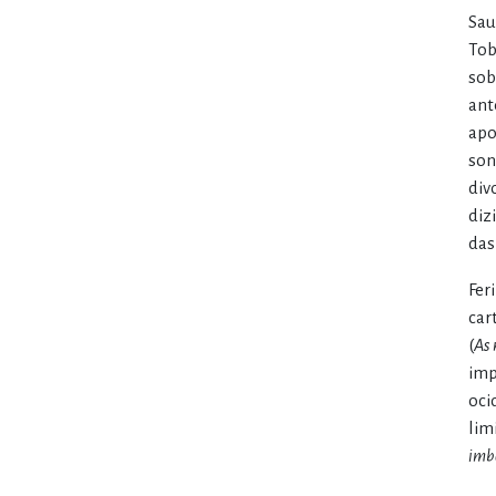
Sau
Tob
sob
ant
apo
son
div
diz
das
Fer
car
(
As 
imp
oci
lim
imbé