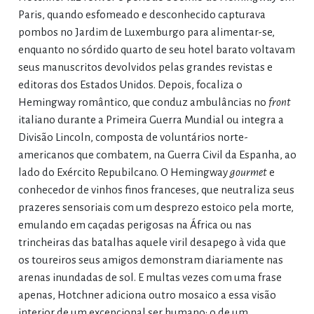
Paris, quando esfomeado e desconhecido capturava
pombos no Jardim de Luxemburgo para alimentar-se,
enquanto no sórdido quarto de seu hotel barato voltavam
seus manuscritos devolvidos pelas grandes revistas e
editoras dos Estados Unidos. Depois, focaliza o
Hemingway romântico, que conduz ambulâncias no
front
italiano durante a Primeira Guerra Mundial ou integra a
Divisão Lincoln, composta de voluntários norte-
americanos que combatem, na Guerra Civil da Espanha, ao
lado do Exército Repubilcano. O Hemingway
gourmet
e
conhecedor de vinhos finos franceses, que neutraliza seus
prazeres sensoriais com um desprezo estoico pela morte,
emulando em caçadas perigosas na África ou nas
trincheiras das batalhas aquele viril desapego à vida que
os toureiros seus amigos demonstram diariamente nas
arenas inundadas de sol. E multas vezes com uma frase
apenas, Hotchner adiciona outro mosaico a essa visão
interior de um excepcional ser humano: o de um