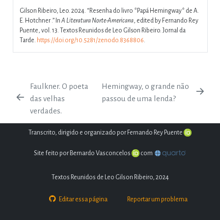
Gilson Ribeiro, Leo. 2024.
“Resenha do livro *Papá Hemingway* de A.
E. Hotchner .”
In
A Literatura Norte-Americana
, edited by Fernando Rey
Puente, vol. 13. Textos Reunidos de Leo Gilson Ribeiro. Jornal da
Tarde.
https://doi.org/10.5281/zenodo.8368806
.
Faulkner. O poeta
Hemingway, o grande não
das velhas
passou de uma lenda?
verdades.
Transcrito, dirigido e organizado por Fernando Rey Puente
Site feito por Bernardo Vasconcelos
com
Textos Reunidos de Leo Gilson Ribeiro, 2024
Editar essa página
Reportar um problema