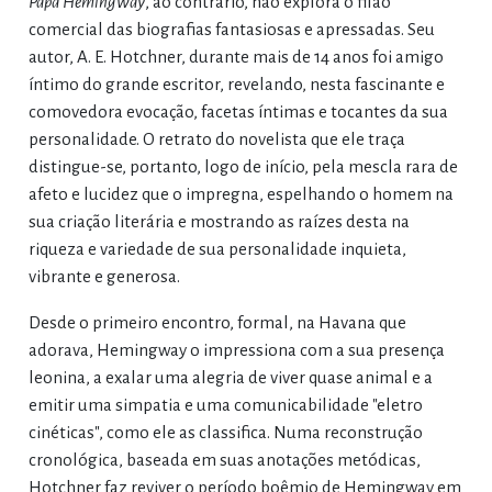
Papá Hemingway
, ao contrário, não explora o filão
comercial das biografias fantasiosas e apressadas. Seu
autor, A. E. Hotchner, durante mais de 14 anos foi amigo
íntimo do grande escritor, revelando, nesta fascinante e
comovedora evocação, facetas íntimas e tocantes da sua
personalidade. O retrato do novelista que ele traça
distingue-se, portanto, logo de início, pela mescla rara de
afeto e lucidez que o impregna, espelhando o homem na
sua criação literária e mostrando as raízes desta na
riqueza e variedade de sua personalidade inquieta,
vibrante e generosa.
Desde o primeiro encontro, formal, na Havana que
adorava, Hemingway o impressiona com a sua presença
leonina, a exalar uma alegria de viver quase animal e a
emitir uma simpatia e uma comunicabilidade "eletro
cinéticas", como ele as classifica. Numa reconstrução
cronológica, baseada em suas anotações metódicas,
Hotchner faz reviver o período boêmio de Hemingway em