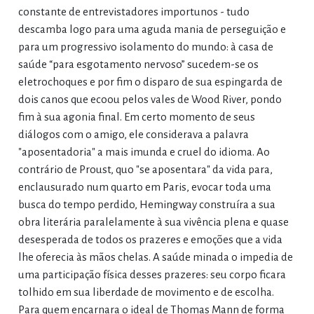
constante de entrevistadores importunos - tudo
descamba logo para uma aguda mania de perseguição e
para um progressivo isolamento do mundo: à casa de
saúde “para esgotamento nervoso” sucedem-se os
eletrochoques e por fim o disparo de sua espingarda de
dois canos que ecoou pelos vales de Wood River, pondo
fim à sua agonia final. Em certo momento de seus
diálogos com o amigo, ele considerava a palavra
"aposentadoria" a mais imunda e cruel do idioma. Ao
contrário de Proust, quo "se aposentara" da vida para,
enclausurado num quarto em Paris, evocar toda uma
busca do tempo perdido, Hemingway construíra a sua
obra literária paralelamente à sua vivência plena e quase
desesperada de todos os prazeres e emoções que a vida
lhe oferecia às mãos chelas. A saúde minada o impedia de
uma participação física desses prazeres: seu corpo ficara
tolhido em sua liberdade de movimento e de escolha.
Para quem encarnara o ideal de Thomas Mann de forma