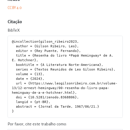
CC BY 4.0
Citação
BibTeX
@incollection{gilson_ribeiro2023,

  author = {Gilson Ribeiro, Leo},

  editor = {Rey Puente, Fernando},

  title = {Resenha do livro *Papá Hemingway* de A. 
E. Hotchner},

  booktitle = {A Literatura Norte-Americana},

  series = {Textos Reunidos de Leo Gilson Ribeiro},

  volume = {13},

  date = {2024},

  url = {https://www.leogilsonribeiro.com.br/volume-
13/12-ernest-hemingway/00-resenha-do-livro-papa-
hemingway-de-a-e-hotchner.html},

  doi = {10.5281/zenodo.8368806},

  langid = {pt-BR},

  abstract = {Jornal da Tarde, 1967/06/21.}

Por favor, cite este trabalho como: