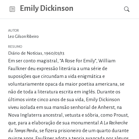
Emily Dickinson
AUTOR
Leo Gilson Ribeiro
RESUMO
Diário de Notícias, 1960/03/13.
Em ser conto magistral, “A Rose For Emily”, William
Faulkner deu expressão literária a uma série de
suposições que circundam a vida enigmática e
voluntariamente opaca da maior poetisa americana, se
não de toda a literatura escrita em inglês. Durante os
últimos vinte cinco anos de sua vida, Emily Dickinson
viveu isolada em sua mansão senhorial de Anherst, na
Nova Inglaterra ancestral, vetusta e sóbria, como Proust,
que, para a elaboração de sua monumental
A La Recherche
du Temps Perdu
, se fizera prisioneiro de um quarto durante
quinze anos. Faulkner adota a teoria avançada por alguns