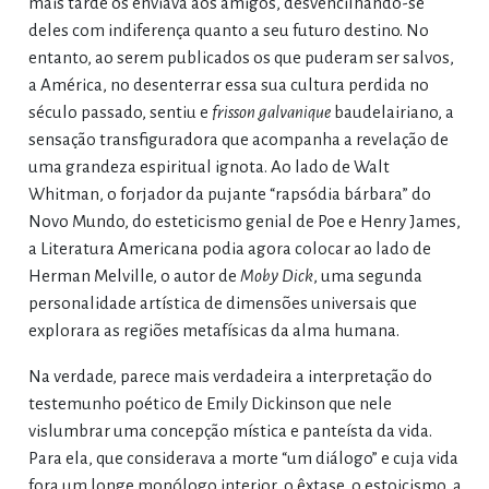
mais tarde os enviava aos amigos, desvencilhando-se
deles com indiferença quanto a seu futuro destino. No
entanto, ao serem publicados os que puderam ser salvos,
a América, no desenterrar essa sua cultura perdida no
século passado, sentiu e
frisson galvanique
baudelairiano, a
sensação transfiguradora que acompanha a revelação de
uma grandeza espiritual ignota. Ao lado de Walt
Whitman, o forjador da pujante “rapsódia bárbara” do
Novo Mundo, do esteticismo genial de Poe e Henry James,
a Literatura Americana podia agora colocar ao lado de
Herman Melville, o autor de
Moby Dick
, uma segunda
personalidade artística de dimensões universais que
explorara as regiões metafísicas da alma humana.
Na verdade, parece mais verdadeira a interpretação do
testemunho poético de Emily Dickinson que nele
vislumbrar uma concepção mística e panteísta da vida.
Para ela, que considerava a morte “um diálogo” e cuja vida
fora um longe monólogo interior, o êxtase, o estoicismo, a