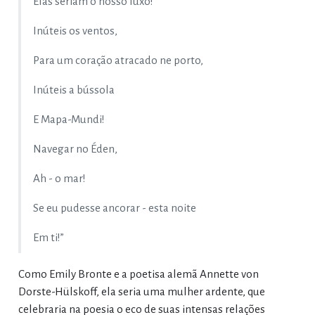
Elas seriam o nosso luxo!
Inúteis os ventos,
Para um coração atracado ne porto,
Inúteis a bússola
E Mapa-Mundi!
Navegar no Éden,
Ah - o mar!
Se eu pudesse ancorar - esta noite
Em ti!”
Como Emily Bronte e a poetisa alemã Annette von
Dorste-Hülskoff, ela seria uma mulher ardente, que
celebraria na poesia o eco de suas intensas relações