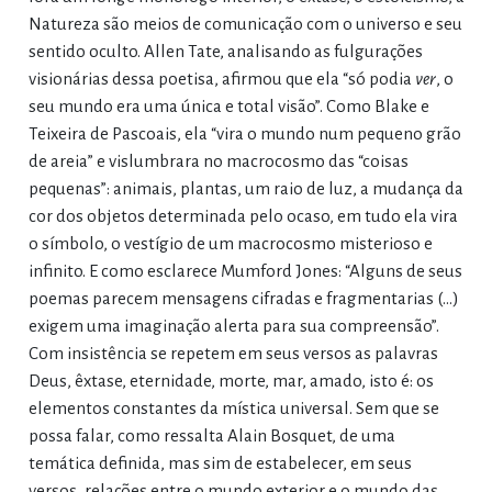
Natureza são meios de comunicação com o universo e seu
sentido oculto. Allen Tate, analisando as fulgurações
visionárias dessa poetisa, afirmou que ela “só podia
ver
, o
seu mundo era uma única e total visão”. Como Blake e
Teixeira de Pascoais, ela “vira o mundo num pequeno grão
de areia” e vislumbrara no macrocosmo das “coisas
pequenas”: animais, plantas, um raio de luz, a mudança da
cor dos objetos determinada pelo ocaso, em tudo ela vira
o símbolo, o vestígio de um macrocosmo misterioso e
infinito. E como esclarece Mumford Jones: “Alguns de seus
poemas parecem mensagens cifradas e fragmentarias (...)
exigem uma imaginação alerta para sua compreensão”.
Com insistência se repetem em seus versos as palavras
Deus, êxtase, eternidade, morte, mar, amado, isto é: os
elementos constantes da mística universal. Sem que se
possa falar, como ressalta Alain Bosquet, de uma
temática definida, mas sim de estabelecer, em seus
versos, relações entre o mundo exterior e o mundo das