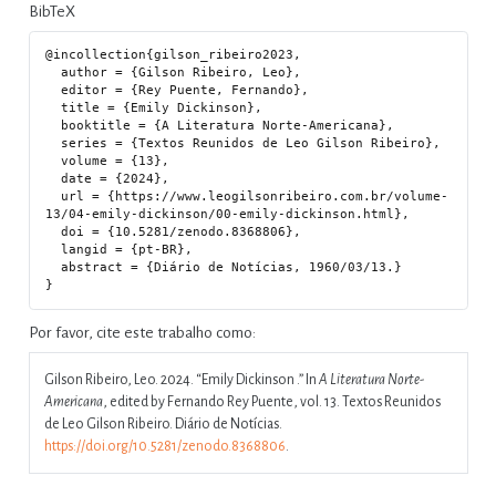
BibTeX
@incollection{gilson_ribeiro2023,

  author = {Gilson Ribeiro, Leo},

  editor = {Rey Puente, Fernando},

  title = {Emily Dickinson},

  booktitle = {A Literatura Norte-Americana},

  series = {Textos Reunidos de Leo Gilson Ribeiro},

  volume = {13},

  date = {2024},

  url = {https://www.leogilsonribeiro.com.br/volume-
13/04-emily-dickinson/00-emily-dickinson.html},

  doi = {10.5281/zenodo.8368806},

  langid = {pt-BR},

  abstract = {Diário de Notícias, 1960/03/13.}

Por favor, cite este trabalho como:
Gilson Ribeiro, Leo. 2024.
“Emily Dickinson .”
In
A Literatura Norte-
Americana
, edited by Fernando Rey Puente, vol. 13. Textos Reunidos
de Leo Gilson Ribeiro. Diário de Notícias.
https://doi.org/10.5281/zenodo.8368806
.