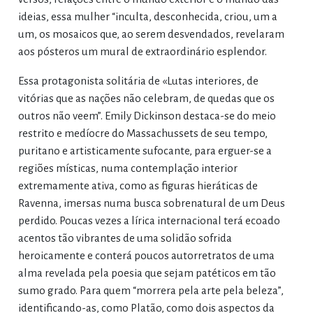
ideias, essa mulher “inculta, desconhecida, criou, um a
um, os mosaicos que, ao serem desvendados, revelaram
aos pósteros um mural de extraordinário esplendor.
Essa protagonista solitária de «Lutas interiores, de
vitórias que as nações não celebram, de quedas que os
outros não veem”. Emily Dickinson destaca-se do meio
restrito e medíocre do Massachussets de seu tempo,
puritano e artisticamente sufocante, para erguer-se a
regiões místicas, numa contemplação interior
extremamente ativa, como as figuras hieráticas de
Ravenna, imersas numa busca sobrenatural de um Deus
perdido. Poucas vezes a lírica internacional terá ecoado
acentos tão vibrantes de uma solidão sofrida
heroicamente e conterá poucos autorretratos de uma
alma revelada pela poesia que sejam patéticos em tão
sumo grado. Para quem “morrera pela arte pela beleza”,
identificando-as, como Platão, como dois aspectos da