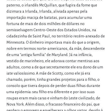
paterno, o irlandês McQuillan, que fugira da fome que
dizimara a Irlanda, Irlanda, aliviada apenas pela
importação maciça de batatas, para acumular uma
fortuna de mais de dois milhões de dólares no
semisselvagem Centro-Oeste dos Estados Unidos, na
cidadezinha de Saint Paul, no território recém-anexado de
Minnesota. O dinheiro importava mais do que a origem,
nobre em termos norte-americanos, da mãe, descendente
de uma "antiga família" de Maryland. Já na infância,
vestido de marinheiro, ele adorava contar mentiras aos
adultos, como a de que secretamente ele era dono de um
iate valiosíssimo. A mãe de Scotty, como ele já era
chamado, porém, tinha grandes projetos para o filho, o
consolo que tivera depois de perder duas filhas durante
uma epidemia: seu filho era diferente e por isso suas
roupas eram mais caras e vinham do Leste civilizado, de
Nova York. Além disso, o fracasso financeiro do pai, que
perdera o emprego e envelhecera a olhos vistos, devido à