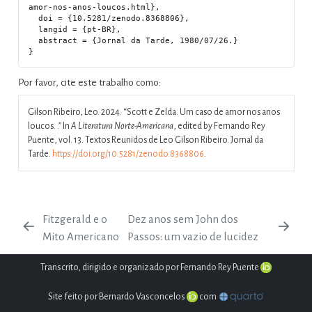
amor-nos-anos-loucos.html},

  doi = {10.5281/zenodo.8368806},

  langid = {pt-BR},

  abstract = {Jornal da Tarde, 1980/07/26.}

Por favor, cite este trabalho como:
Gilson Ribeiro, Leo. 2024.
“Scott e Zelda. Um caso de amor nos anos
loucos. .”
In
A Literatura Norte-Americana
, edited by Fernando Rey
Puente, vol. 13. Textos Reunidos de Leo Gilson Ribeiro. Jornal da
Tarde.
https://doi.org/10.5281/zenodo.8368806
.
Fitzgerald e o
Dez anos sem John dos
Mito Americano
Passos: um vazio de lucidez
Transcrito, dirigido e organizado por Fernando Rey Puente
Site feito por Bernardo Vasconcelos
com