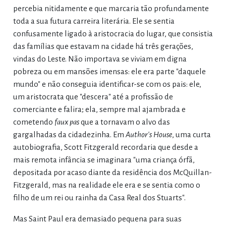
percebia nitidamente e que marcaria tão profundamente
toda a sua futura carreira literária. Ele se sentia
confusamente ligado à aristocracia do lugar, que consistia
das famílias que estavam na cidade há três gerações,
vindas do Leste. Não importava se viviam em digna
pobreza ou em mansões imensas: ele era parte "daquele
mundo" e não conseguia identificar-se com os pais: ele,
um aristocrata que "descera" até a profissão de
comerciante e falira; ela, sempre mal ajambrada e
cometendo
faux pas
que a tornavam o alvo das
gargalhadas da cidadezinha. Em
Author's House
, uma curta
autobiografia, Scott Fitzgerald recordaria que desde a
mais remota infância se imaginara "uma criança órfã,
depositada por acaso diante da residência dos McQuillan-
Fitzgerald, mas na realidade ele era e se sentia como o
filho de um rei ou rainha da Casa Real dos Stuarts".
Mas Saint Paul era demasiado pequena para suas