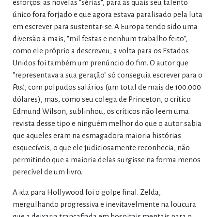
esforços: as novelas "sérias", para as quais seu talento
único fora forjado e que agora estava paralisado pela luta
em escrever para sustentar-se. A Europa tendo sido uma
diversão a mais, "mil festas e nenhum trabalho feito",
como ele próprio a descreveu, a volta para os Estados
Unidos foi também um prenúncio do fim. O autor que
"representava a sua geração" só conseguia escrever para o
Post
, com polpudos salários (um total de mais de 100.000
dólares), mas, como seu colega de Princeton, o crítico
Edmund Wilson, sublinhou, os críticos não leem uma
revista desse tipo e ninguém melhor do que o autor sabia
que aqueles eram na esmagadora maioria histórias
esquecíveis, o que ele judiciosamente reconhecia, não
permitindo que a maioria delas surgisse na forma menos
perecível de um livro.
A ida para Hollywood foi o golpe final. Zelda,
mergulhando progressiva e inevitavelmente na loucura
que a deixaria trancafiada em hospitais mentais para o