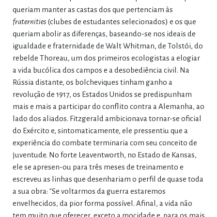
queriam manter as castas dos que pertenciam às
fraternities
(clubes de estudantes selecionados) e os que
queriam abolir as diferenças, baseando-se nos ideais de
igualdade e fraternidade de Walt Whitman, de Tolstói, do
rebelde Thoreau, um dos primeiros ecologistas a elogiar
a vida bucólica dos campos e a desobediência civil. Na
Rússia distante, os bolcheviques tinham ganho a
revolução de 1917, os Estados Unidos se predispunham
mais e mais a participar do conflito contra a Alemanha, ao
lado dos aliados. Fitzgerald ambicionava tornar-se oficial
do Exército e, sintomaticamente, ele pressentiu que a
experiência do combate terminaria com seu conceito de
juventude. No forte Leaventworth, no Estado de Kansas,
ele se apresen-ou para três meses de treinamento e
escreveu as linhas que desenhariam o perfil de quase toda
a sua obra: "Se voltarmos da guerra estaremos
envelhecidos, da pior forma possível. Afinal, a vida não
tem muito que oferecer, exceto a mocidade e, para os mais