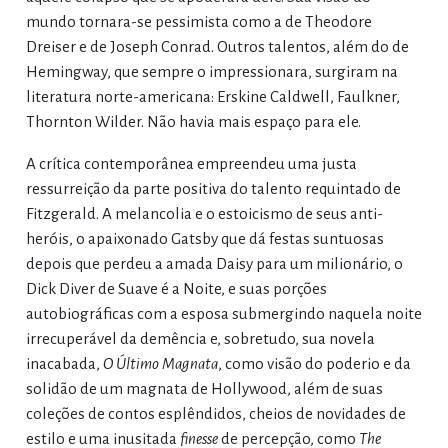
mundo tornara-se pessimista como a de Theodore
Dreiser e de Joseph Conrad. Outros talentos, além do de
Hemingway, que sempre o impressionara, surgiram na
literatura norte-americana: Erskine Caldwell, Faulkner,
Thornton Wilder. Não havia mais espaço para ele.
A crítica contemporânea empreendeu uma justa
ressurreição da parte positiva do talento requintado de
Fitzgerald. A melancolia e o estoicismo de seus anti-
heróis, o apaixonado Gatsby que dá festas suntuosas
depois que perdeu a amada Daisy para um milionário, o
Dick Diver de Suave é a Noite, e suas porções
autobiográficas com a esposa submergindo naquela noite
irrecuperável da demência e, sobretudo, sua novela
inacabada,
O Último Magnata
, como visão do poderio e da
solidão de um magnata de Hollywood, além de suas
coleções de contos esplêndidos, cheios de novidades de
estilo e uma inusitada
finesse
de percepção, como
The