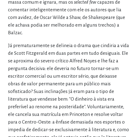
massa comum e ignara, mas os
selected few
capazes de
comentar inteligentemente com ele os autores que lia
com avidez, de Oscar Wilde a Shaw, de Shakespeare (que
ele achava podia ser melhorado em alguns trechos) a
Balzac.
Já prematuramente se delineia o drama que cindiria a vida
de Scott Fitzgerald em duas partes em tudo desiguais. Ele
se aproxima do severo crítico Alfred Noyes e lhe faz a
pergunta decisiva: ele deveria no futuro tornar-se um
escritor comercial ou um escritor sério, que deixasse
obras de valor permanente para um público mais
sofisticado? Suas inclinações já eram para o tipo de
literatura que vendesse bem: "O dinheiro à vista era
preferível ao renome na posteridade". Voluntariamente,
ele cancela sua matrícula em Princeton e resolve voltar
para o Centro-Oeste: a ênfase demasiada nos esportes o
impedia de dedicar-se exclusivamente à literatura e, como