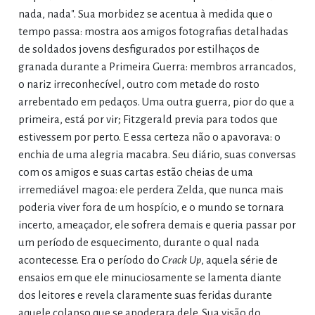
nada, nada". Sua morbidez se acentua à medida que o
tempo passa: mostra aos amigos fotografias detalhadas
de soldados jovens desfigurados por estilhaços de
granada durante a Primeira Guerra: membros arrancados,
o nariz irreconhecível, outro com metade do rosto
arrebentado em pedaços. Uma outra guerra, pior do que a
primeira, está por vir; Fitzgerald previa para todos que
estivessem por perto. E essa certeza não o apavorava: o
enchia de uma alegria macabra. Seu diário, suas conversas
com os amigos e suas cartas estão cheias de uma
irremediável magoa: ele perdera Zelda, que nunca mais
poderia viver fora de um hospício, e o mundo se tornara
incerto, ameaçador, ele sofrera demais e queria passar por
um período de esquecimento, durante o qual nada
acontecesse. Era o período do
Crack Up
, aquela série de
ensaios em que ele minuciosamente se lamenta diante
dos leitores e revela claramente suas feridas durante
aquele colapso que se apoderara dele. Sua visão do