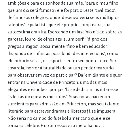
ambições e para os sonhos de sua mãe, "para o meu filho
que um dia será famoso": ele foi para o Leste "civilizado",
de famosos colégios, onde "desenvolveria seus múltiplos
talentos" e pela lista que ele próprio compusera, sua
autoestima era alta. Exercendo um fascínio nítido sobre as
garotas, louro, de olhos azuis, um perfil "digno dos
gregos antigos", socialmente "fino e bem educado",
dispondo de "infinitas possibilidades intelectuais", como
ele próprio se via, os esportes eram seu ponto fraco. Seria
covardia, horror à brutalidade ou um pendor marcado
para observar em vez de participar? Daí em diante ele quer
entrar na Universidade de Princeton, uma das mais
elegantes e esnobes, porque "lá se dedica mais interesse
às letras do que aos músculos". Suas notas não eram
suficientes para admissão em Princeton, mas seu talento
literário para escrever dramas e libretos já se impusera.
Não seria no campo do futebol americano que ele se
tornaria célebre. E no ar ressoava a melodia nova,