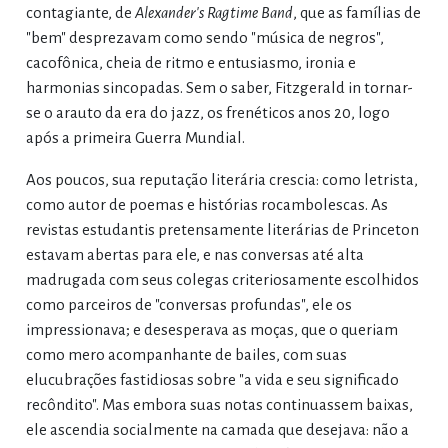
contagiante, de
Alexander's Ragtime Band
, que as famílias de
"bem" desprezavam como sendo "música de negros",
cacofônica, cheia de ritmo e entusiasmo, ironia e
harmonias sincopadas. Sem o saber, Fitzgerald in tornar-
se o arauto da era do jazz, os frenéticos anos 20, logo
após a primeira Guerra Mundial.
Aos poucos, sua reputação literária crescia: como letrista,
como autor de poemas e histórias rocambolescas. As
revistas estudantis pretensamente literárias de Princeton
estavam abertas para ele, e nas conversas até alta
madrugada com seus colegas criteriosamente escolhidos
como parceiros de "conversas profundas", ele os
impressionava; e desesperava as moças, que o queriam
como mero acompanhante de bailes, com suas
elucubrações fastidiosas sobre "a vida e seu significado
recôndito". Mas embora suas notas continuassem baixas,
ele ascendia socialmente na camada que desejava: não a