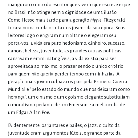
inaugurou o mito do escritor que vive do que escreve e que
no Brasil não atinge nem a dignidade de uma ilusão.
Como Hesse mais tarde para a geração
hippie
, Fitzgerald
tocara numa corda oculta dos jovens da sua época. Seus
leitores logo o erigiram num altar e o elegeram seu
porta-voz: a vida era puro hedonismo, dinheiro, sucesso,
danças, beleza, juventude, as grandes causas políticas
cansavam e eram inatingíveis, a vida existia para ser
aproveitada ao máximo, o prazer sendo o único critério
para quem não queria perder tempo com ninharias. A
geração mais jovem culpava os pais pela Primeira Guerra
Mundial e "pelo estado do mundo que nos deixaram como
herança": um cinismo e um egoísmo elegante substituíam
o moralismo pedante de um Emerson e a melancolia de
um Edgar Allan Poe.
Evidentemente, os jantares e bailes, o jazz, o culto da
juventude eram argumentos fúteis, e grande parte da