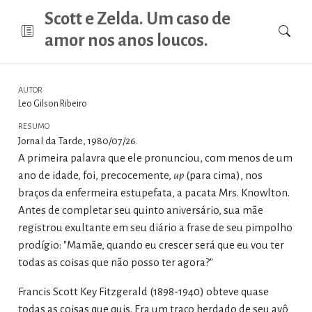
Scott e Zelda. Um caso de
amor nos anos loucos.
AUTOR
Leo Gilson Ribeiro
RESUMO
Jornal da Tarde, 1980/07/26.
A primeira palavra que ele pronunciou, com menos de um
ano de idade, foi, precocemente,
up
(para cima), nos
braços da enfermeira estupefata, a pacata Mrs. Knowlton.
Antes de completar seu quinto aniversário, sua mãe
registrou exultante em seu diário a frase de seu pimpolho
prodígio: "Mamãe, quando eu crescer será que eu vou ter
todas as coisas que não posso ter agora?"
Francis Scott Key Fitzgerald (1898-1940) obteve quase
todas as coisas que quis. Era um traço herdado de seu avô