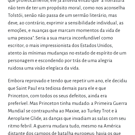
que profeticamente, ele já antevia então que "a literatura
não tem de ter um propósito moral, como nos aconselha
Tolstói, senão não passa de um sermão literário, mas
deve, ao contrário, exprimir a sensibilidade individual, as
emoções, e nuanças que marcam momentos da vida de
uma pessoa". Seria a sua marca inconfundível como
escritor, o mais impressionista dos Estados Unidos,
atento às mínimas mudanças no estado de espírito de um
personagem e escondendo por trás de uma alegria
ruidosa uma visão elegíaca da vida.
Embora reprovado e tendo que repetir um ano, ele decidiu
que Saint Paul era tediosa demais para ele e que
Princeton, com todos os seus defeitos, ainda era
preferível. Mas Princeton tinha mudado: a Primeira Guerra
Mundial se contrapunha ao Maxixe, ao Turkey Trot e à
Aeroplane Glide, as danças que invadiam as salas com seu
ritmo febril. A guerra mudara tudo, mesmo na América
distante dos campos de batalha europeus: havia os que