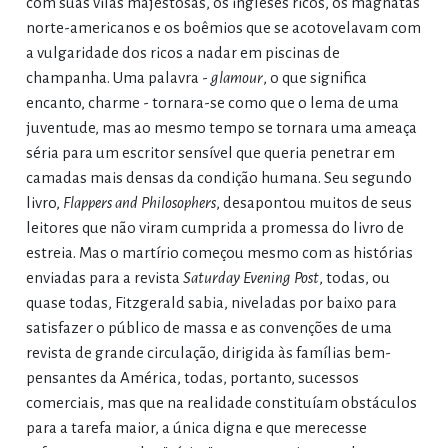
com suas vilas majestosas, os ingleses ricos, os magnatas
norte-americanos e os boêmios que se acotovelavam com
a vulgaridade dos ricos a nadar em piscinas de
champanha. Uma palavra -
glamour
, o que significa
encanto, charme - tornara-se como que o lema de uma
juventude, mas ao mesmo tempo se tornara uma ameaça
séria para um escritor sensível que queria penetrar em
camadas mais densas da condição humana. Seu segundo
livro,
Flappers and Philosophers
, desapontou muitos de seus
leitores que não viram cumprida a promessa do livro de
estreia. Mas o martírio começou mesmo com as histórias
enviadas para a revista
Saturday Evening Post
, todas, ou
quase todas, Fitzgerald sabia, niveladas por baixo para
satisfazer o público de massa e as convenções de uma
revista de grande circulação, dirigida às famílias bem-
pensantes da América, todas, portanto, sucessos
comerciais, mas que na realidade constituíam obstáculos
para a tarefa maior, a única digna e que merecesse