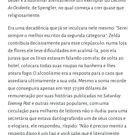
beber e a sublinhar atentamente um exemplar do
Declínio
do Ocidente
, de Spengler, no qual começa a crer quase que
religiosamente.
Era uma decadência que já se inculcara nele mesmo: "Serei
sempre o melhor escritor da segunda categoria". Zelda
contribuía decisivamente para esse crepúsculo: numa loja
de flores ele teve dificuldades em acalmá-la, pois ela
jurava que os lírios estavam falando com ela; de volta ao
hotel, colocara todas suas roupas na banheira e lhes
ateara fogo. O alcoolismo era a resposta para o caos que
assediara ultimamente a sua vida. Mesmo a soma recorde
que conseguira apenas em 1931 37.599 dólares de
remuneração por suas histórias publicadas no
Saturday
Evening Post
e outras revistas populares, com uma
circulação para milhares de leitores não o iludia: para uma
secretária que estava datilografando um de seus contos e
o elogiara, ele respondeu, ríspido: "Não é preciso mentir a
respeito disso é um lixo e você sabe que é literalmente