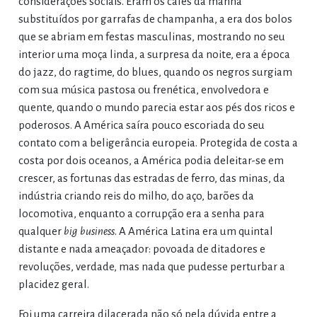
considerações sociais. Eram os cafés da manhã
substituídos por garrafas de champanha, a era dos bolos
que se abriam em festas masculinas, mostrando no seu
interior uma moça linda, a surpresa da noite, era a época
do jazz, do ragtime, do blues, quando os negros surgiam
com sua música pastosa ou frenética, envolvedora e
quente, quando o mundo parecia estar aos pés dos ricos e
poderosos. A América saíra pouco escoriada do seu
contato com a beligerância europeia. Protegida de costa a
costa por dois oceanos, a América podia deleitar-se em
crescer, as fortunas das estradas de ferro, das minas, da
indústria criando reis do milho, do aço, barões da
locomotiva, enquanto a corrupção era a senha para
qualquer
big business
. A América Latina era um quintal
distante e nada ameaçador: povoada de ditadores e
revoluções, verdade, mas nada que pudesse perturbar a
placidez geral.
Foi uma carreira dilacerada não só pela dúvida entre a