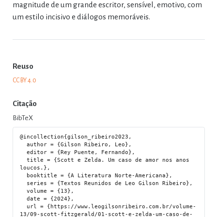
magnitude de um grande escritor, sensível, emotivo, com
um estilo incisivo e diálogos memoráveis.
Reuso
CC BY 4.0
Citação
BibTeX
@incollection{gilson_ribeiro2023,

  author = {Gilson Ribeiro, Leo},

  editor = {Rey Puente, Fernando},

  title = {Scott e Zelda. Um caso de amor nos anos 
loucos.},

  booktitle = {A Literatura Norte-Americana},

  series = {Textos Reunidos de Leo Gilson Ribeiro},

  volume = {13},

  date = {2024},

  url = {https://www.leogilsonribeiro.com.br/volume-
13/09-scott-fitzgerald/01-scott-e-zelda-um-caso-de-