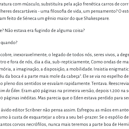
eratura com músculo, substituíra pela ação frenética carros de corr
heres descartáveis - uma filosofia de vida, um pensamento? O esto
iam feito de Séneca um gênio maior do que Shakespeare.
le? Não estava era fugindo de alguma coisa?
 quando?
cobre, inexoravelmente, o legado de todos nós, seres vivos, a dege
tro e fora de nós, dia a dia, sub-repticiamente, Como ondas de 
ória, a imaginação, a disposição, a mobilidade. Insistia enigmat
céu da boca é a parte mais mole da cabeça". Ele se via no espelho de
o pleno dos sentidos se esvaíam rapidamente. Tentava. Reescrevia
dim do Éden
. Eram 400 páginas na primeira versão, depois 1.200 na 
00 páginas inéditas. Mas parecia que o Eden estava perdido para s
 ávido editor Scribner não pensa assim. Esfregou as mãos em ante
mo à custa de esquartejar a obra a seu bel-prazer. Se o espólio 
tantos corvos necrófilos, nunca mais teremos a parte boa de Hemi