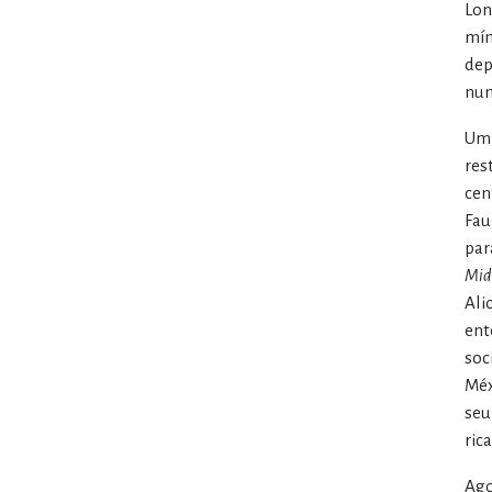
Lon
mín
dep
num
Um,
res
cen
Fau
par
Mid
Ali
ent
soc
Méx
seu
rica
Ago