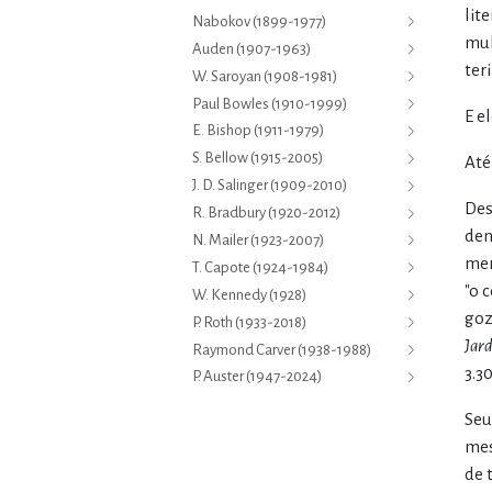
lit
Nabokov (1899-1977)
mul
Auden (1907-1963)
ter
W. Saroyan (1908-1981)
Paul Bowles (1910-1999)
E e
E. Bishop (1911-1979)
S. Bellow (1915-2005)
Até
J. D. Salinger (1909-2010)
Des
R. Bradbury (1920-2012)
den
N. Mailer (1923-2007)
mem
T. Capote (1924-1984)
"o 
W. Kennedy (1928)
goz
P. Roth (1933-2018)
Jar
Raymond Carver (1938-1988)
3.3
P. Auster (1947-2024)
Seu
mes
de 