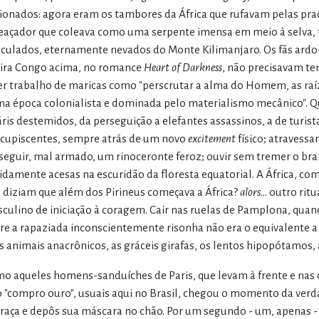
cionados: agora eram os tambores da África que rufavam pelas prad
açador que coleava como uma serpente imensa em meio à selva, 
culados, eternamente nevados do Monte Kilimanjaro. Os fãs ard
ira Congo acima, no romance
Heart of Darkness
, não precisavam tem
er trabalho de maricas como "perscrutar a alma do Homem, as raí
a época colonialista e dominada pelo materialismo mecânico". Q
áris destemidos, da perseguição a elefantes assassinos, a de turi
cupiscentes, sempre atrás de um novo
excitement
físico; atravessa
seguir, mal armado, um rinoceronte feroz; ouvir sem tremer o bra
idamente acesas na escuridão da floresta equatorial. A África, c
 diziam que além dos Pirineus começava a África?
alors
... outro ri
culino de iniciação à coragem. Cair nas ruelas de Pamplona, quan
re a rapaziada inconscientemente risonha não era o equivalente
s animais anacrônicos, as gráceis girafas, os lentos hipopótamos,
o aqueles homens-sanduíches de Paris, que levam à frente e nas 
o "compro ouro", usuais aqui no Brasil, chegou o momento da ve
raça e depôs sua máscara no chão. Por um segundo - um, apenas -