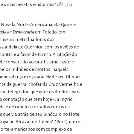
de umas pesetas vindouras: "
Olé
!", na
de Novela Norte-Americana:
Por Quem os
ada da Democracia
em Toledo, em
 museais metralhadoras dos
a aldeia de Guernica, com os aviões de
ntra e a favor de Franco. A citação do
de convertido ao catolicismo casto e
pelos milhões de mortos, naquela
o menos dançam o
paso doble
de seu tilintar
nte de guerra, chofer da Cruz Vermelha e
 telegrafou que quer os direitos para
 a conotação que tem hoje -, a Ingrid
da e de cabelos cortados curtos na
 que via atrás de seu binóculo no Hotel
Goya no Alcázar de Toledo". "Por Quem os
s norte-americanos com complexo de