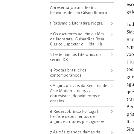
esc
Apresentação aos Textos
gal
Reunidos de Leo Gilson Ribeiro
1 Racismo e Literatura Negra
Tud
Sin
2 Os escritores aquém e além
da literatura: Guimarães Rosa,
Bar
Clarice Lispector e Hilda Hils
rep
voo
3 Testemunhos Literários do
século XX
tít
tod
4 Poetas brasileiros
contemporâneos
gue
agu
5 Alguns artistas da Semana de
Arte Moderna de 1922:
que
entrevistas, depoimentos e
tra
ensaios
Ber
6 Redescobrindo Portugal:
pri
Perfis e depoimentos de
alguns escritores portugueses
Rit
Sin
7 As três grandes damas da