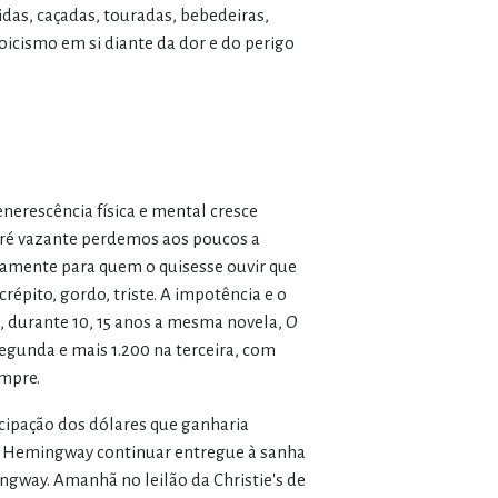
idas, caçadas, touradas, bebedeiras,
icismo em si diante da dor e do perigo
nerescência física e mental cresce
maré vazante perdemos aos poucos a
icamente para quem o quisesse ouvir que
crépito, gordo, triste. A impotência e o
, durante 10, 15 anos a mesma novela,
O
segunda e mais 1.200 na terceira, com
empre.
cipação dos dólares que ganharia
de Hemingway continuar entregue à sanha
ngway. Amanhã no leilão da Christie's de