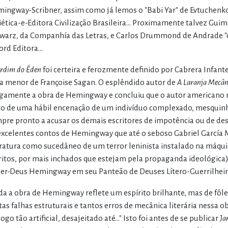
ingway-Scribner, assim como já lemos o "Babi Yar" de Evtuchenk
iética-e-Editora Civilização Brasileira... Proximamente talvez Gui
warz, da Companhía das Letras, e Carlos Drummond de Andrade "c
ord Editora...
ardim do Éden
foi certeira e ferozmente definido por Cabrera Infant
a menor de Françoise Sagan. O esplêndido autor de
A Laranja Mecân
gamente a obra de Hemingway e concluiu que o autor americano n
to de uma hábil encenação de um indivíduo complexado, mesquinho 
pre pronto a acusar os demais escritores de impotência ou de desv
excelentes contos de Hemingway que até o seboso Gabriel García 
eratura como sucedâneo de um terror leninista instalado na máquin
itos, por mais inchados que estejam pela propaganda ideológica)
er-Deus Hemingway em seu Panteão de Deuses Lítero-Guerrilheir
da a obra de Hemingway reflete um espírito brilhante, mas de fôlego
tas falhas estruturais e tantos erros de mecânica literária nessa 
ogo tão artificial, desajeitado até..." Isto foi antes de se publicar
Ja