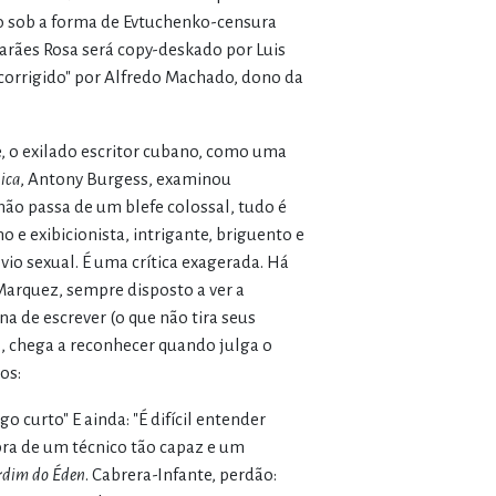
o sob a forma de Evtuchenko-censura
marães Rosa será copy-deskado por Luis
orrigido" por Alfredo Machado, dono da
e, o exilado escritor cubano, como uma
ica
, Antony Burgess, examinou
ão passa de um blefe colossal, tudo é
e exibicionista, intrigante, briguento e
io sexual. É uma crítica exagerada. Há
Marquez, sempre disposto a ver a
a de escrever (o que não tira seus
, chega a reconhecer quando julga o
os:
 curto" E ainda: "É difícil entender
obra de um técnico tão capaz e um
rdim do Éden
. Cabrera-Infante, perdão: