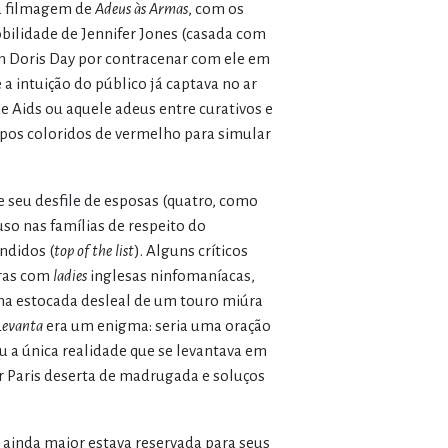
 a filmagem de
Adeus às Armas
, com os
obilidade de Jennifer Jones (casada com
m Doris Day por contracenar com ele em
a intuição do público já captava no ar
e Aids ou aquele adeus entre curativos e
pos coloridos de vermelho para simular
e seu desfile de esposas (quatro, como
so nas famílias de respeito do
ndidos (
top of the list
). Alguns críticos
uras com
ladies
inglesas ninfomaníacas,
uma estocada desleal de um touro miúra
Levanta
era um enigma: seria uma oração
u a única realidade que se levantava em
or Paris deserta de madrugada e soluços
ainda maior estava reservada para seus