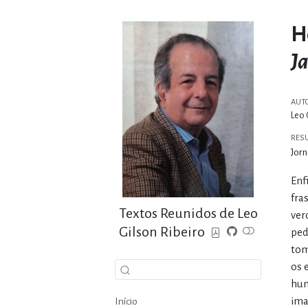
H
J
AUT
Leo 
RES
Jorn
Enf
fra
Textos Reunidos de Leo
ver
Gilson Ribeiro
ped
tom
os 
hum
ima
Início