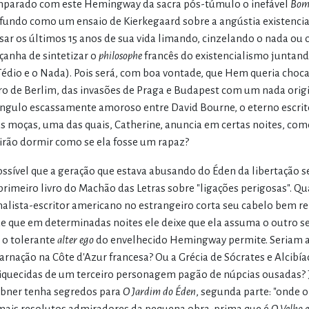
parado com este Hemingway da sacra pós-túmulo o inefável
Bom 
fundo como um ensaio de Kierkegaard sobre a angústia existenci
sar os últimos 15 anos de sua vida limando, cinzelando o nada ou o
açanha de sintetizar o
philosophe
francês do existencialismo junta
Tédio e o Nada). Pois será, com boa vontade, que Hem queria choca
o de Berlim, das invasões de Praga e Budapest com um nada orig
ângulo escassamente amoroso entre David Bourne, o eterno escrit
s moças, uma das quais, Catherine, anuncia em certas noites, com
 irão dormir como se ela fosse um rapaz?
ossível que a geração que estava abusando do Éden da libertação se
primeiro livro do Machão das Letras sobre "ligações perigosas". Q
nalista-escritor americano no estrangeiro corta seu cabelo bem ren
e que em determinadas noites ele deixe que ela assuma o outro se
 o tolerante
alter ego
do envelhecido Hemingway permite. Seriam a
arnação na Côte d'Azur francesa? Ou a Grécia de Sócrates e Alcibía
iquecidas de um terceiro personagem pagão de núpcias ousadas?
ibner tenha segredos para
O Jardim do Éden
, segunda parte: "onde o
mais resolutos admiradores da pequena obra-prima que é
O Velho 