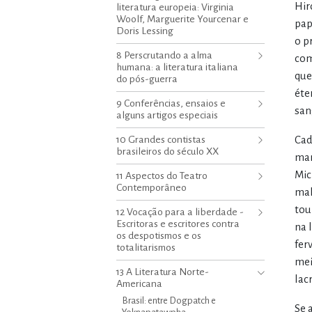
Hir
literatura europeia: Virginia
Woolf, Marguerite Yourcenar e
pap
Doris Lessing
o p
8 Perscrutando a alma
com
humana: a literatura italiana
que
do pós-guerra
éte
9 Conferências, ensaios e
san
alguns artigos especiais
10 Grandes contistas
Cad
brasileiros do século XX
man
Mic
11 Aspectos do Teatro
Contemporâneo
mal
tou
12 Vocação para a liberdade -
Escritoras e escritores contra
na 
os despotismos e os
fer
totalitarismos
mei
13 A Literatura Norte-
lac
Americana
Brasil: entre Dogpatch e
Se 