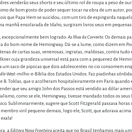
dres venderão seus shorts e seu último rol de roupa a peso de ou
imo de bom gosto de poder sequer tocar na obra de um autor, por
ois que Papa Hem se suicidou, com um tiro de espingarda naquel
a manhã ensolarada de Idaho, surgiram livros seus em pequenas
 excepcionalmente bem logrado:
As Ilhas da Corrente
. Os demais pa
ta do bom nome de Hemingway. Dá-se a lume, como dizem em Port
tenas de cartas suas, venenosas, ingratas, maldosas, contra tudo 
lkner cuja grandeza universal está para com a pequenez de Hemi
a um saco de pipocas que dois adolescentes no cio consomem enq
dle-West
-milho-e-Bíblia dos Estados Unidos. Faz piadinhas sórdida
ce B. Toklas, que o acolheram hospitaleiramente em Paris quando e
ender que seu amigo John dos Passos está vendido ao dólar amer
ialismo, como se ele, Hemingway, tivesse mandado todos os seus lu
ico. Subliminarmente, sugere que Scott Fitzgerald passava horas 
 membro viril pequeno demais, logo ele, Scott, que adorava acima 
 exala!
ra, a
Editora Nova Fronteira
aceita que no Brasil tenhamos mais um 