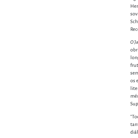
Hem
sov
Sch
Rec
O J
obr
lon
fru
sem
os 
lit
mér
Sup
"To
tan
diál