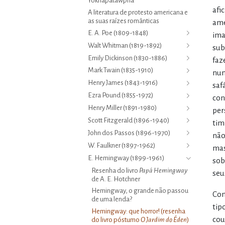
Yoknapatawpha
afi
A literatura de protesto americana e
as suas raízes românticas
ame
E. A. Poe (1809-1848)
ima
Walt Whitman (1819-1892)
sub
Emily Dickinson (1830-1886)
faz
Mark Twain (1835-1910)
num
Henry James (1843-1916)
saf
Ezra Pound (1855-1972)
con
Henry Miller (1891-1980)
per
Scott Fitzgerald (1896-1940)
tim
John dos Passos (1896-1970)
não
W. Faulkner (1897-1962)
mas
E. Hemingway (1899-1961)
sob
Resenha do livro
Papá Hemingway
seu
de A. E. Hotchner
Hemingway, o grande não passou
Com
de uma lenda?
tip
Hemingway: que horror! (resenha
cou
do livro póstumo
O Jardim do Éden
)