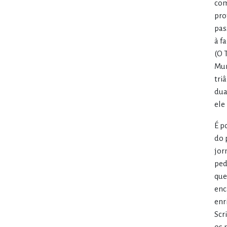
com
pro
pas
à f
(O 
Mur
tri
dua
ele
É p
do 
jor
ped
que
enc
enr
Scr
os 