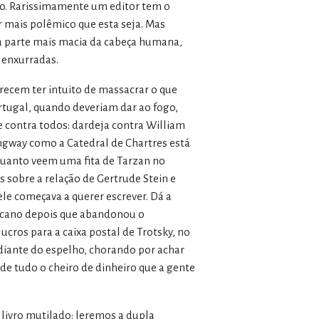
ro. Rarissimamente um editor tem o
 mais polêmico que esta seja. Mas
a parte mais macia da cabeça humana,
 enxurradas.
recem ter intuito de massacrar o que
ugal, quando deveriam dar ao fogo,
e contra todos: dardeja contra William
ngway como a Catedral de Chartres está
uanto veem uma fita de Tarzan no
s sobre a relação de Gertrude Stein e
le começava a querer escrever. Dá a
icano depois que abandonou o
cros para a caixa postal de Trotsky, no
diante do espelho, chorando por achar
de tudo o cheiro de dinheiro que a gente
livro mutilado: leremos a dupla