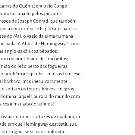
arias do Quênia; era o rio Congo
tudo encimado pelos píncaros
orosos de Joseph Conrad, que também
er a concorrência: Papai Guei não iria
zes do Mal, o vazio da alma humana
ue nada! A África de Hemingway é a dos
stas anglo-saxônicos bêbados,
r um rio pontilhado de crocodilos;
mido do leão perto das fogueiras
omo também a Espanha - muitos franceses
tual bárbaro, mas inequivocamente
do soltam os touros bravos e negros
 a dominar aquela aurora do mundo com
 a cega manada de búfalos?
costas enormes cartazes de madeira, do
rdade em que Hemingway desvestiu sua
 interrogou-se se não confundira