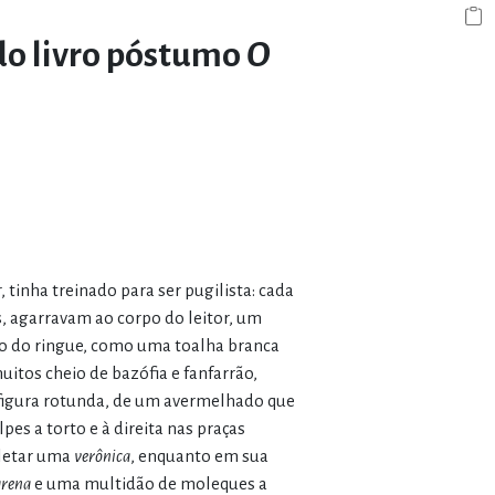
do livro póstumo
O
tinha treinado para ser pugilista: cada
, agarravam ao corpo do leitor, um
ro do ringue, como uma toalha branca
itos cheio de bazófia e fanfarrão,
 figura rotunda, de um avermelhado que
pes a torto e à direita nas praças
pletar uma
verônica
, enquanto em sua
arena
e uma multidão de moleques a