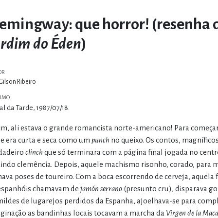
emingway: que horror! (resenha 
ardim do Éden
)
OR
Gilson Ribeiro
UMO
al da Tarde, 1987/07/18.
im, ali estava o grande romancista norte-americano! Para começar, 
se era curta e seca como um
punch
no queixo. Os contos, magníficos
dadeiro
clinch
que só terminara com a página final jogada no cent
indo clemência. Depois, aquele machismo risonho, corado, para mu
ava poses de toureiro. Com a boca escorrendo de cerveja, aquela
espanhóis chamavam de
jamón serrano
(presunto cru), disparava gol
ildes de lugarejos perdidos da Espanha, ajoelhava-se para com
ginação as bandinhas locais tocavam a marcha da
Virgen de la Mac