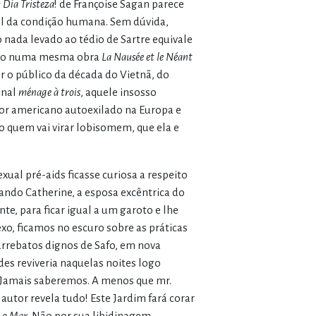
Dia Tristeza
! de Françoise Sagan parece
al da condição humana. Sem dúvida,
 nada levado ao tédio de Sartre equivale
ndo numa mesma obra
La Nausée et le Néant
r o público da década do Vietnã, do
inal
ménage à trois
, aquele insosso
or americano autoexilado na Europa e
o quem vai virar lobisomem, que ela e
xual pré-aids ficasse curiosa a respeito
uando Catherine, a esposa excêntrica do
te, para ficar igual a um garoto e lhe
xo, ficamos no escuro sobre as práticas
rrebatos dignos de Safo, em nova
des reviveria naquelas noites logo
 Jamais saberemos. A menos que mr.
 autor revela tudo! Este Jardim fará corar
e o Mar
. Não por sua libidinagem