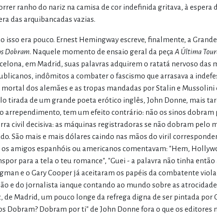
orrer ranho do nariz na camisa de cor indefinida gritava, à espera 
era das arquibancadas vazias.
o isso era pouco. Ernest Hemingway escreve, finalmente, a Gran
os Dobram
. Naquele momento de ensaio geral da peça
A Última Tour
celona, em Madrid, suas palavras adquirem o ratatá nervoso das
ublicanos, indômitos a combater o fascismo que arrasava a indefes
 mortal dos alemães e as tropas mandadas por Stalin e Mussolini co
ulo tirada de um grande poeta erótico inglês, John Donne, mais tar
o arrependimento, tem um efeito contrário: não os sinos dobram 
rra civil decisiva: as máquinas registradoras se não dobram pel
do. São mais e mais dólares caindo nas mãos do viril corresponde
 os amigos espanhóis ou americanos comentavam: "Hem, Hollywood
nspor para a tela o teu romance", "Guei - a palavra não tinha então
gman e o Gary Cooper já aceitaram os papéis da combatente viola
são e do jornalista ianque contando ao mundo sobre as atrocidades
z, de Madrid, um pouco longe da refrega digna de ser pintada por 
os Dobram? Dobram por ti" de John Donne fora o que os editore