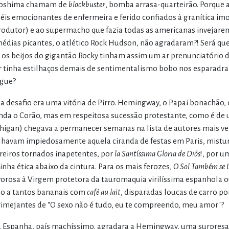
oshima chamam de
blockbuster
, bomba arrasa-quarteirão. Porque
éis emocionantes de enfermeira e ferido confiados à granítica im
rodutor) e ao supermacho que fazia todas as americanas invejare
édias picantes, o atlético Rock Hudson, não agradaram?! Será que 
 os beijos do gigantão Rocky tinham assim um ar prenunciatório d
r tinha estilhaços demais de sentimentalismo bobo nos esparadra
gue?
a desafio era uma vitória de Pirro. Hemingway, o Papai bonachão, 
da o Corão, mas em respeitosa sucessão protestante, como é de u
higan) chegava a permanecer semanas na lista de autores mais ve
havam impiedosamente aquela ciranda de festas em Paris, mist
reiros tornados inapetentes, por
la Santíssima Gloria de Diós
!, por 
linha ética abaixo da cintura. Para os mais ferozes,
O Sol Também se 
vorosa à Virgem protetora da tauromaquia virilíssima espanhola o
o a tantos bananais com
café au lait
, disparadas loucas de carro p
rimejantes de "O sexo não é tudo, eu te compreendo, meu amor"?
a Espanha, país machíssimo, agradara a Hemingway, uma surpresa 