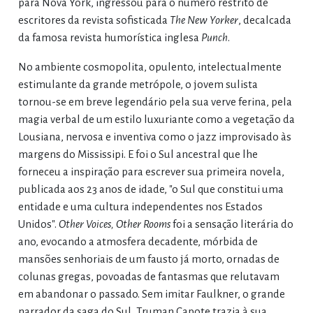
para Nova York, ingressou para o número restrito de
escritores da revista sofisticada
The New Yorker
, decalcada
da famosa revista humorística inglesa
Punch
.
No ambiente cosmopolita, opulento, intelectualmente
estimulante da grande metrópole, o jovem sulista
tornou-se em breve legendário pela sua verve ferina, pela
magia verbal de um estilo luxuriante como a vegetação da
Lousiana, nervosa e inventiva como o jazz improvisado às
margens do Mississipi. E foi o Sul ancestral que lhe
forneceu a inspiração para escrever sua primeira novela,
publicada aos 23 anos de idade, "o Sul que constitui uma
entidade e uma cultura independentes nos Estados
Unidos".
Other Voices, Other Rooms
foi a sensação literária do
ano, evocando a atmosfera decadente, mórbida de
mansões senhoriais de um fausto já morto, ornadas de
colunas gregas, povoadas de fantasmas que relutavam
em abandonar o passado. Sem imitar Faulkner, o grande
narrador da saga do Sul, Truman Capote trazia à sua