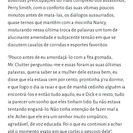
absurdas preocupações do mais complexo dos assassinos,
Реггу Smith, com o conforto das suas vítimas poucos
minutos antes de mata-las, os diálogos sussurrados,
quase ternos que mantêm com a mocinha Nancy,
misturando nessa última troca de palavras um tom de
alucinante amenidade e subjacente tensão em que se
discutem cavalos de corridas e esportes favoritos:
“Pouco antes de eu amordaçá-lo com a fita gomada,
Mr. Clutter perguntou-me e essas foram as suas últimas
palavras, queria saber se a mulher dele estava bem, eu
disse que ela estava cem por cento, prontinha p'ra dormir,
e que logo o dia ia raiar e que de manhã cedinho alguém ia
encontrá-los e então tudo aquilo, eu e Dick e o resto, tudo
ia parecer um sonho que eles tinham tido. Eu não estava
tentando enganá-lo. Não tinha intenção de fazer mal a
ele. Achei que ele era um senhor muito simpático,
agradável, de voz educada. Foi o que eu continuei a achar
até o momento exato em que cortei o pescoço dele”.