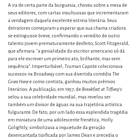
A ira de certa parte da burguesia, choveu sobre a mesa de
seus editores, com cartas insultuosas que incrementaram
a vendagem daquela excelente estreia literária. Seus
detratores começaram a esperar que sua chama criadora
se extinguisse breve, confirmando o veredito de outro
talento jovem prematuramente desfeito, Scott Fitzgerald,
que afirmara: "a genialidade do escritor americano só dá
para ele escrever um primeiro ato, brilhante, mas sem
sequência". Imperturbável, Truman Capote colecionava
sucessos na Broadway com sua divertida comédia
The
Grass Harp
e como contista, ganhou muitos prêmios
literários. A publicação, em 1957, de
Breakfast at Tiffany's
selou a sua celebridade mundial, mas revelou ser
também um divisor de águas na sua trajetória artística
fulgurante. De fato, por um lado essa esplendida tragédia
em miniatura de uma adolescente frenética, Holly
Golightly, simbolizava a inquietude da geração
desencantada tipificada por James Dean e precedia o