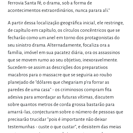
Ferrovia Santa Fé, o drama, sob a forma de
acontecimentos extraordinários, nunca parara ali."
A partir dessa localização geográfica inicial, ele restringe,
de capítulo em capítulo, os círculos concêntricos que se
fecharão como um anel em torno dos protagonistas do
seu sinistro drama. Alternadamente, focaliza ora a
família, imóvel em sua pacatez diária, ora os assassinos
que se movem rumo ao seu objetivo, inexoravelmente.
Sucedem-se assim as descrições dos preparativos
macabros para o massacre que se seguiria ao roubo
planejado de "dólares que chegariam p'ra forrar as
paredes de uma casa" - os criminosos compram fita
adesiva para amordaçar as futuras vítimas, discutem
sobre quantos metros de corda grossa bastarão para
amarrá-las, conjecturam sobre o número de pessoas que
precisarão trucidar "pois é importante não deixar
testemunhas - custe o que custar", e desistem das meias