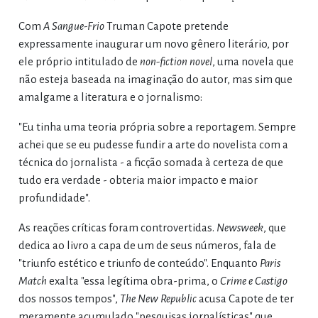
Com
A Sangue-Frio
Truman Capote pretende
expressamente inaugurar um noνο gênero literário, por
ele próprio intitulado de
non-fiction novel
, uma novela que
não esteja baseada na imaginação do autor, mas sim que
amalgame a literatura e o jornalismo:
"Eu tinha uma teoria própria sobre a reportagem. Sempre
achei que se eu pudesse fundir a arte do novelista com a
técnica do jornalista - a ficção somada à certeza de que
tudo era verdade - obteria maior impacto e maior
profundidade".
As reações críticas foram controvertidas.
Newsweek
, que
dedica ao livro a capa de um de seus números, fala de
"triunfo estético e triunfo de conteúdo". Enquanto
Paris
Match
exalta "essa legítima obra-prima, o
Crime e Castigo
dos nossos tempos",
The New Republic
acusa Capote de ter
meramente acumulado "pesquisas jornalísticas" que