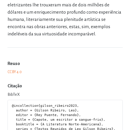
eletrizantes lhe trouxeram mais de dois milhões de
dólares e um enriquecimento profundo como experiência
humana, literariamente sua plenitude artística se
encontra nas obras anteriores, estas, sim, exemplos
indeléveis da sua virtuosidade incomparável.
Reuso
CC BY 4.0
Citação
BibTeX
@incollection{gilson_ribeiro2023,

  author = {Gilson Ribeiro, Leo},

  editor = {Rey Puente, Fernando},

  title = {Capote, um escritor a sangue-frio},

  booktitle = {A Literatura Norte-Americana},

  series = {Textos Reunidos de Leo Gilson Ribeiro},
