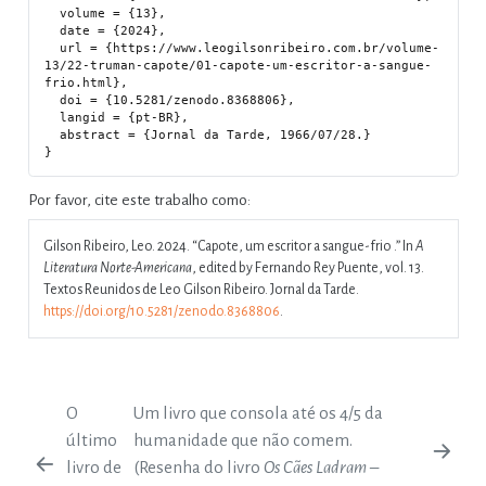
  volume = {13},

  date = {2024},

  url = {https://www.leogilsonribeiro.com.br/volume-
13/22-truman-capote/01-capote-um-escritor-a-sangue-
frio.html},

  doi = {10.5281/zenodo.8368806},

  langid = {pt-BR},

  abstract = {Jornal da Tarde, 1966/07/28.}

Por favor, cite este trabalho como:
Gilson Ribeiro, Leo. 2024.
“Capote, um escritor a sangue-frio .”
In
A
Literatura Norte-Americana
, edited by Fernando Rey Puente, vol. 13.
Textos Reunidos de Leo Gilson Ribeiro. Jornal da Tarde.
https://doi.org/10.5281/zenodo.8368806
.
O
Um livro que consola até os 4/5 da
último
humanidade que não comem.
livro de
(Resenha do livro
Os Cães Ladram –