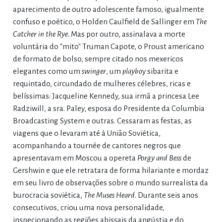
aparecimento de outro adolescente famoso, igualmente
confuso e poético, o Holden Caulfield de Sallinger em
The
Catcher
in the
Rye
. Mas por outro, assinalava a morte
voluntária do "mito" Truman Capote, o Proust americano
de formato de bolso, sempre citado nos mexericos
elegantes como um
swinger
, um
playbo
y sibarita e
requintado, circundado de mulheres célebres, ricas e
belíssimas: Jacqueline Kennedy, sua irmã a princesa Lee
Radziwill, a sra. Paley, esposa do Presidente da Columbia
Broadcasting System e outras. Cessaram as festas, as
viagens que o levaram até à União Soviética,
acompanhando a tournée de cantores negros que
apresentavam em Moscou a opereta
Porgy and Bess
de
Gershwin e que ele retratara de forma hilariante e mordaz
em seu livro de observações sobre o mundo surrealista da
burocracia soviética,
The Muses
Heard
. Durante seis anos
consecutivos, criou uma nova personalidade,
inspecionando as regiões abissais da angústia e do