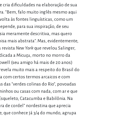
cria dificuldades na elaboração de sua
ira. "Bem, falo muito inglês mesmo aqui
volta às fontes linguísticas, como um
epende, para sua inspiração, de seu
esia meramente descritiva, mas quero
oisa mais abstrata". Mas, evidentemente,
 revista
New York
que revelou Salinger,
icada a Micuçu, morto no morro da
Lowell (seu amigo há mais de 20 anos)
evela muito mais a respeito do Brasil do
ita com certos termos arcaicos e com
as das "verdes colinas do Rio", povoadas
ninhos ou casas com nada, com ar e que
squeleto, Catacumba e Babilônia. Na
ura de cordel" nordestina que aprecia
e, que conhece já 3/4 do mundo, agrupa