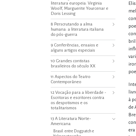
literatura europeia: Virginia
Eli
Woolf, Marguerite Yourcenar e
mel
Doris Lessing
com
8 Perscrutando a alma
poe
humana: a literatura italiana
con
do pós-guerra
bri
9 Conferências, ensaios e
inf
alguns artigos especiais
var
10 Grandes contistas
iro
brasileiros do século XX
poe
11 Aspectos do Teatro
Contemporâneo
Int
liv
12 Vocação para a liberdade -
Escritoras e escritores contra
à p
os despotismos e os
de 
totalitarismos
Bre
13 A Literatura Norte-
con
Americana
era
Brasil: entre Dogpatch e