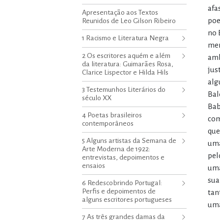
afa
Apresentação aos Textos
poe
Reunidos de Leo Gilson Ribeiro
no 
1 Racismo e Literatura Negra
mer
2 Os escritores aquém e além
amb
da literatura: Guimarães Rosa,
jus
Clarice Lispector e Hilda Hils
alg
3 Testemunhos Literários do
Bal
século XX
Bab
4 Poetas brasileiros
com
contemporâneos
que
5 Alguns artistas da Semana de
uma
Arte Moderna de 1922:
pel
entrevistas, depoimentos e
ensaios
uma
sua
6 Redescobrindo Portugal:
Perfis e depoimentos de
tan
alguns escritores portugueses
uma
7 As três grandes damas da