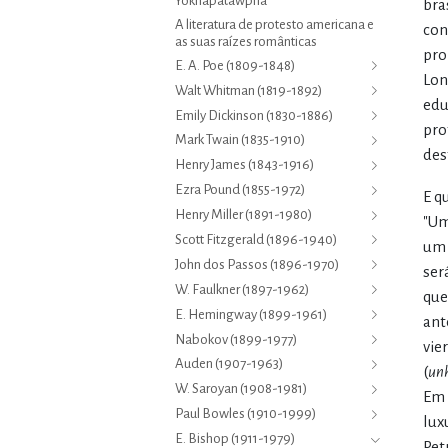
Yoknapatawpha
bra
A literatura de protesto americana e
con
as suas raízes românticas
pro
E. A. Poe (1809-1848)
Lon
Walt Whitman (1819-1892)
edu
Emily Dickinson (1830-1886)
pro
Mark Twain (1835-1910)
des
Henry James (1843-1916)
Ezra Pound (1855-1972)
E q
Henry Miller (1891-1980)
"Um
Scott Fitzgerald (1896-1940)
um 
John dos Passos (1896-1970)
ser
W. Faulkner (1897-1962)
que
E. Hemingway (1899-1961)
ant
Nabokov (1899-1977)
vie
Auden (1907-1963)
(
un
W. Saroyan (1908-1981)
Em 
Paul Bowles (1910-1999)
lux
E. Bishop (1911-1979)
Pet