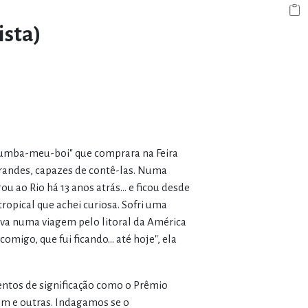
ista)
"bumba-meu-boi" que comprara na Feira
grandes, capazes de contê-las. Numa
ou ao Rio há 13 anos atrás... e ficou desde
opical que achei curiosa. Sofri uma
ava numa viagem pelo litoral da América
migo, que fui ficando... até hoje", ela
ntos de significação como o Prêmio
m e outras. Indagamos se o