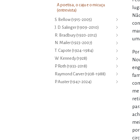
A poetisa, o caju e o micuçu
lug
(entrevista)
Não
S. Bellow (1915-2005)
con
J. D. Salinger (1909-2010)
mar
R. Bradbury (1920-2012)
uma
N. Mailer (1923-2007)
T. Capote (1924-1984)
Por
W. Kennedy (1928)
Nov
P. Roth (1933-2018)
eng
Raymond Carver (1938-1988)
fam
P. Auster (1947-2024)
com
me 
ret
par
ach
mei
por
cir