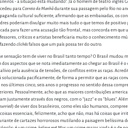
sileiros - a situação está mudando". Já o homem de teatro inglês G
cedeu para
Correio da Manhã
durante sua passagem pelo Rio no ano 
paganda cultural suficiente, afirmando que as embaixadas, os co
dres poderiam divulgar muito mais tudo o que temos de positivo 
cada para fazer uma acusação tão frontal, mas concorda em que u
fessores, críticos e artistas beneficiaria muito o conhecimento mú
fazendo
clichés
falsos que um país possa ter do outro.
ue sensação tem de viver no Brasil tanto tempo? O Brasil mudou 
 dos aspectos que se nota imediatamente ao chegar ao Brasil é o 
alívio pela ausência de tensões, de conflitos entre as raças. Acred
á solucionada pacificamente, de forma a permitir que as raças con
 nos últimos cinco, seis anos o progresso no sentido dessa compr
eriores. Pessoalmente, acho que as maiores contribuições america
ram justamente através dos negros, com o "jazz" e os "blues". Alé
hurried
) de viver dos brasileiros, como eles são humanos, compre
coisas essenciais, felizmente, acho que não, mas há coisas que i
uriante de cartazes horrorosos mutilando a paisagem belíssima do
rópolis: é um crime,
believe me
! Mas um crime maior ainda é o de po