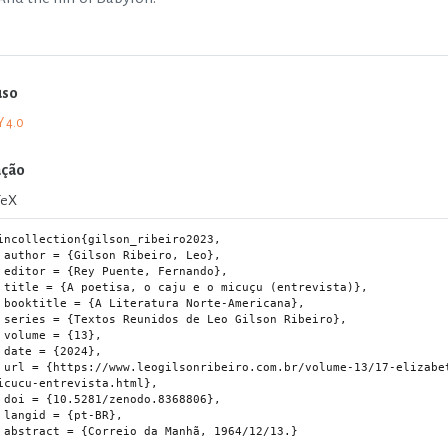
uso
Y 4.0
ação
TeX
incollection{gilson_ribeiro2023,

iro, Leo},

 Fernando},

çu (entrevista)},

te-Americana},

Gilson Ribeiro},

{13},

024},

-bishop/00-a-poetisa-o-caju-e-o-
icucu-entrevista.html},

.8368806},

t-BR},

, 1964/12/13.}
