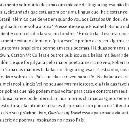
stamento voluntário de uma comunidade de lingua inglesa não lhe 
sia, circundada que está agora por uma língua que lhe é estrange
Brasil, além do que de vez em quando vou aos Estados Unidos", de 
gulhador que volta à tona." Pressente-se que Elisabeth Bishop ind
iente; como ela declarara em Londres: "É muito fácil escrever po
tamente evitar o elemento "pitoresco" e prefiro escrever alguma c
uns temas brasileiros permeiam seus poemas. Há duas semanas, a
dwin, Carson Mc Cullers e outros publicou sua belíssima
Balada
ded
ilônia e que foi julgada pelo maior poeta americano vi-o, Robert 
o "uma das maiores baladas em língua inglesa e, é estranho, nos r
 o livro sobre este País que ela escreveu para
Life
... Na balada escr
 melancolia indizível no seu
andante
majestoso, ela fala das favel
os pobres que não podem mais voltar para casa e constroem seus 
 brisa parece poder derrubar, nos morros chamados Querosene, E
 estrutura, ela introduziu frases de jornais e um pouco da "literat
to. No seu próximo livro,
Questions of Travel
essa apaixonada viajant
 série de poemas inspirados no nosso País.