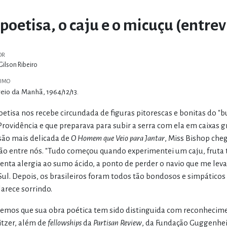
 poetisa, o caju e o micuçu (entrev
OR
Gilson Ribeiro
UMO
eio da Manhã, 1964/12/13.
oetisa nos recebe circundada de figuras pitorescas e bonitas do 
Providência e que preparava para subir a serra com ela em caixas 
são mais delicada de
O Homem que Veio para Jantar
, Miss Bishop cheg
ão entre nós. "Tudo começou quando experimentei um caju, fruta tr
lenta alergia ao sumo ácido, a ponto de perder o navio que me lev
Sul. Depois, os brasileiros foram todos tão bondosos e simpáticos co
larece sorrindo.
emos que sua obra poética tem sido distinguida com reconhecime
itzer, além de
fellowships
da
Partisan Review
, da Fundação Guggenhei