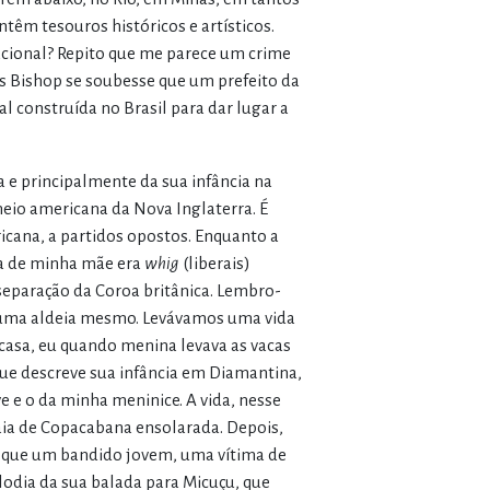
ntêm tesouros históricos e artísticos.
acional? Repito que me parece um crime
iss Bishop se soubesse que um prefeito da
 construída no Brasil para dar lugar a
a e principalmente da sua infância na
eio americana da Nova Inglaterra. É
cana, a partidos opostos. Enquanto a
lia de minha mãe era
whig
(liberais)
separação da Coroa britânica. Lembro-
 uma aldeia mesmo. Levávamos uma vida
casa, eu quando menina levava as vacas
que descreve sua infância em Diamantina,
 e o da minha meninice. A vida, nesse
aia de Copacabana ensolarada. Depois,
em que um bandido jovem, uma vítima de
elodia da sua balada para Micuçu, que