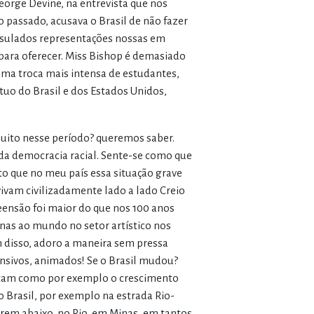
eorge Devine, na entrevista que nos
passado, acusava o Brasil de não fazer
nsulados representações nossas em
para oferecer. Miss Bishop é demasiado
ma troca mais intensa de estudantes,
tuo do Brasil e dos Estados Unidos,
muito nesse período? queremos saber.
da democracia racial. Sente-se como que
ito que no meu país essa situação grave
vivam civilizadamente lado a lado Creio
eensão foi maior do que nos 100 anos
nas ao mundo no setor artístico nos
m disso, adoro a maneira sem pressa
ensivos, animados! Se o Brasil mudou?
rritam como por exemplo o crescimento
 Brasil, por exemplo na estrada Rio-
rem abaixo, no Rio, em Minas, em tantos