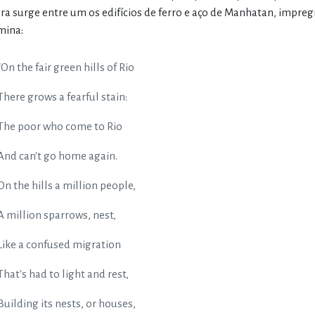
ra surge entre um os edifícios de ferro e aço de Manhatan, impre
mina:
“On the fair green hills of Rio
There grows a fearful stain:
The poor who come to Rio
And can't go home again.
On the hills a million people,
A million sparrows, nest,
Like a confused migration
That's had to light and rest,
Building its nests, or houses,