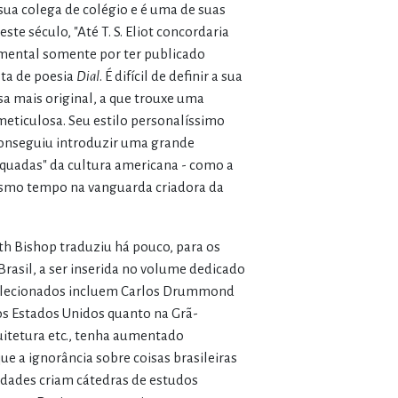
sua colega de colégio e é uma de suas
e século, "Até T. S. Eliot concordaria
amental somente por ter publicado
ta de poesia
Dial
. É difícil de definir a sua
sa mais original, a que trouxe uma
eticulosa. Seu estilo personalíssimo
conseguiu introduzir uma grande
iquadas" da cultura americana - como a
mo tempo na vanguarda criadora da
eth Bishop traduziu há pouco, para os
 Brasil, a ser inserida no volume dedicado
 selecionados incluem Carlos Drummond
os Estados Unidos quanto na Grã-
quitetura etc., tenha aumentado
e a ignorância sobre coisas brasileiras
sidades criam cátedras de estudos