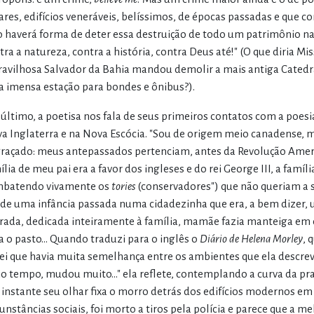
ares, edifícios veneráveis, belíssimos, de épocas passadas e que co
 haverá forma de deter essa destruição de todo um patrimônio n
tra a natureza, contra a história, contra Deus até!" (O que diria M
avilhosa Salvador da Bahia mandou demolir a mais antiga Catedral
 imensa estação para bondes e ônibus?).
 último, a poetisa nos fala de seus primeiros contatos com a poesi
a Inglaterra e na Nova Escócia. "Sou de origem meio canadense, m
raçado: meus antepassados pertenciam, antes da Revolução Ameri
ília de meu pai era a favor dos ingleses e do rei George III, a famí
batendo vivamente os
tories
(conservadores") que não queriam a 
de uma infância passada numa cidadezinha que era, a bem dizer,
irada, dedicada inteiramente à família, mamãe fazia manteiga em 
a o pasto... Quando traduzi para o inglês o
Diário de Helena Morley
, 
ei que havia muita semelhança entre os ambientes que ela descreve
o tempo, mudou muito..." ela reflete, contemplando a curva da pr
 instante seu olhar fixa o morro detrás dos edifícios modernos 
cunstâncias sociais, foi morto a tiros pela polícia e parece que a m