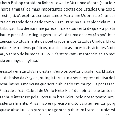
sabeth Bishop considera Robert Lowell e Marianne Moore (esta foi 
hores amigas) os mais importantes poetas dos Estados Uni-dos dest
 este juízo", explica, acrescentando: Marianne Moore não é fund
tas de grande densidade como Hart Crane na sua esplendida revis
tribuição, tão decisiva me parece, mas estou certa de que é a poeti
lhante precisão de linguagem através de uma observação poética m
luenciando atualmente os poetas jovens dos Estados Unidos. Ela 
iedade de motivos poéticos, mantendo as ancestrais virtudes "ant
nia, o senso de humor sutil, o
understatement
- mantendo-se ao mes
sia em língua inglesa."
eressada em divulgar no estrangeiro os poetas brasileiros, Elisab
ros de bolso da
Penguin
, na Inglaterra, uma série representativa do
oesia latino-americana que será publicado em março. Os poetas
Andrade e João Cabral de Mello Neto. Ela é de opinião que tanto n
tanha o interesse pela literatura brasileira, pelo nosso teatro, ar
sideravelmente. "Aliás, não era preciso muito para aumentar, porqu
 quase absoluta, ao passo que agora se publicam livros, as univer