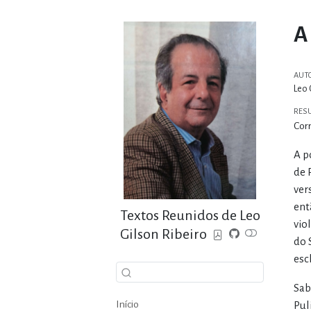
A
AUT
Leo 
RES
Corr
A p
de 
ver
ent
Textos Reunidos de Leo
vio
Gilson Ribeiro
do 
esc
Sab
Início
Pul