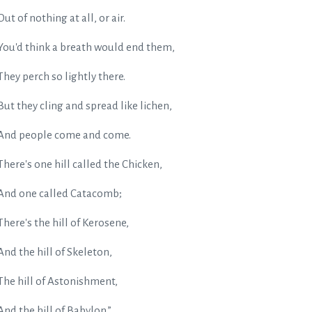
Out of nothing at all, or air.
You'd think a breath would end them,
They perch so lightly there.
But they cling and spread like lichen,
And people come and come.
There's one hill called the Chicken,
And one called Catacomb;
There's the hill of Kerosene,
And the hill of Skeleton,
The hill of Astonishment,
And the hill of Babylon.”