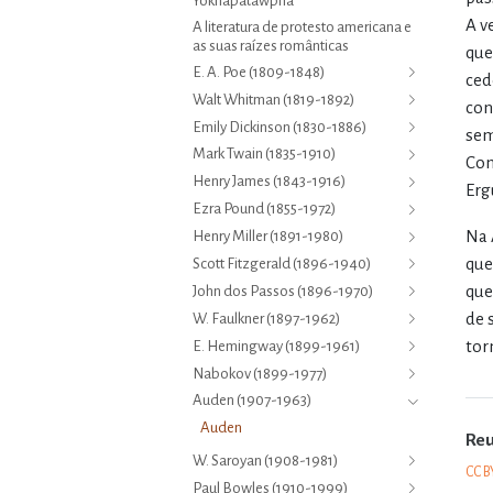
Yoknapatawpha
A v
A literatura de protesto americana e
as suas raízes românticas
que
E. A. Poe (1809-1848)
ced
Walt Whitman (1819-1892)
con
Emily Dickinson (1830-1886)
sem
Mark Twain (1835-1910)
Com
Henry James (1843-1916)
Erg
Ezra Pound (1855-1972)
Na 
Henry Miller (1891-1980)
que
Scott Fitzgerald (1896-1940)
que
John dos Passos (1896-1970)
de 
W. Faulkner (1897-1962)
tor
E. Hemingway (1899-1961)
Nabokov (1899-1977)
Auden (1907-1963)
Auden
Re
W. Saroyan (1908-1981)
CC B
Paul Bowles (1910-1999)