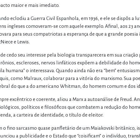
acto maior e mais imediato.
ndo eclodiu a Guerra Civil Espanhola, em 1936, e ele se dispôs a l
ens ingleses comoveram-se com aquele exemplo. Afinal, aos 23 anos
ovara para seus compatriotas a esperança de que a grande poesia i
Niece e Lewis.
de cedo seu interesse pela biologia transparecera em sua criação
rônios, escleroses, nervos linfáticos expõem a debilidade do hom
ila humana” o interessava. Quando ainda não era “bem” entusiasma
 quis, como Malraux, colaborar para a vitória do marxismo. Sua poes
ebral do que a do americano Whitman, do homem comum e dos id
pre excêntrico e coerente, aliou a Marx a autoanálise de Freud. An
iológicos, políticos e filosóficos que combatem a redução do h
enda, a carteira de identidade, o título de eleitor.
 o fino sarcasmo quase panfletário de um Maiakovski britânico, i
unciou a publicidade e o Estado que “coisificam” o indivíduo, t