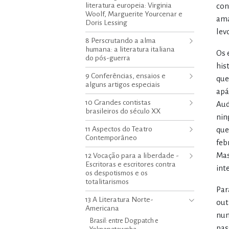
literatura europeia: Virginia
con
Woolf, Marguerite Yourcenar e
ama
Doris Lessing
lev
8 Perscrutando a alma
humana: a literatura italiana
Os 
do pós-guerra
his
9 Conferências, ensaios e
que
alguns artigos especiais
apá
10 Grandes contistas
Aud
brasileiros do século XX
nin
11 Aspectos do Teatro
que
Contemporâneo
feb
Mas
12 Vocação para a liberdade -
Escritoras e escritores contra
int
os despotismos e os
totalitarismos
Par
13 A Literatura Norte-
out
Americana
nun
Brasil: entre Dogpatch e
pas