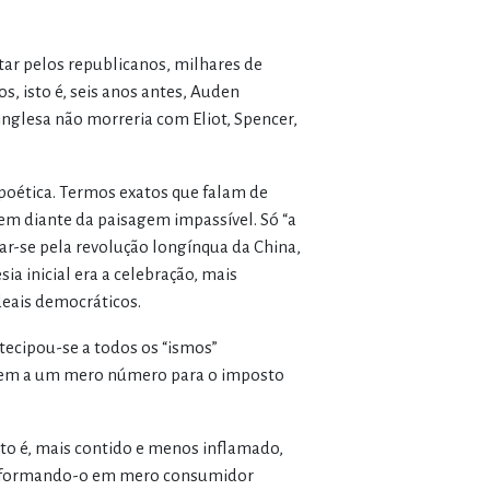
utar pelos republicanos, milhares de
, isto é, seis anos antes, Auden
nglesa não morreria com Eliot, Spencer,
 poética. Termos exatos que falam de
em diante da paisagem impassível. Só “a
r-se pela revolução longínqua da China,
ia inicial era a celebração, mais
eais democráticos.
tecipou-se a todos os “ismos”
omem a um mero número para o imposto
sto é, mais contido e menos inflamado,
ransformando-o em mero consumidor