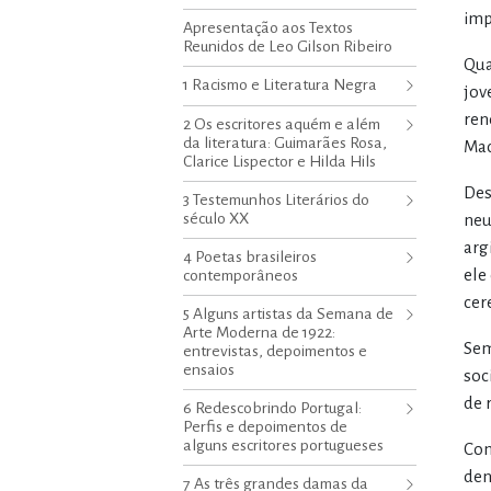
imp
Apresentação aos Textos
Reunidos de Leo Gilson Ribeiro
Qua
1 Racismo e Literatura Negra
jov
ren
2 Os escritores aquém e além
da literatura: Guimarães Rosa,
Mac
Clarice Lispector e Hilda Hils
Des
3 Testemunhos Literários do
século XX
neu
arg
4 Poetas brasileiros
ele
contemporâneos
cer
5 Alguns artistas da Semana de
Arte Moderna de 1922:
Sem
entrevistas, depoimentos e
ensaios
soc
de r
6 Redescobrindo Portugal:
Perfis e depoimentos de
alguns escritores portugueses
Com
den
7 As três grandes damas da