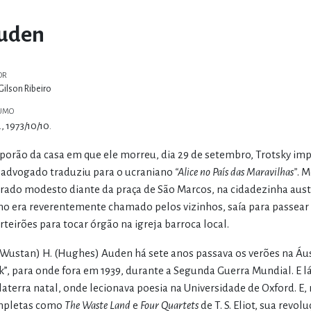
uden
OR
Gilson Ribeiro
UMO
, 1973/10/10.
porão da casa em que ele morreu, dia 29 de setembro, Trotsky im
advogado traduziu para o ucraniano
“Alice no País das Maravilhas”
. 
rado modesto diante da praça de São Marcos, na cidadezinha austr
o era reverentemente chamado pelos vizinhos, saía para passear 
rteirões para tocar órgão na igreja barroca local.
(Wustan) H. (Hughes) Auden há sete anos passava os verões na Áust
k”, para onde fora em 1939, durante a Segunda Guerra Mundial. E lá 
laterra natal, onde lecionava poesia na Universidade de Oxford. 
pletas como
The Waste Land
e
Four Quartets
de T. S. Eliot, sua revo