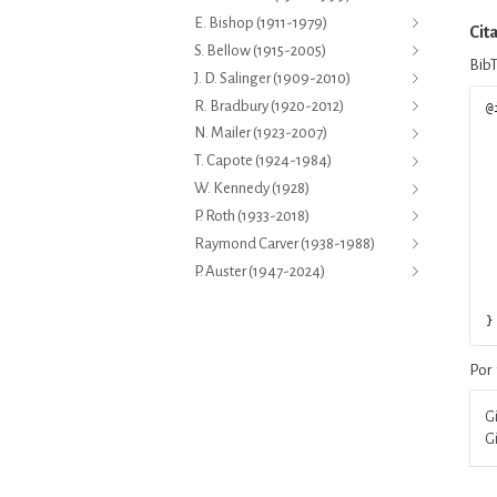
E. Bishop (1911-1979)
Cit
S. Bellow (1915-2005)
Bib
J. D. Salinger (1909-2010)
R. Bradbury (1920-2012)
@
  author = {Gilson Ribe
N. Mailer (1923-2007)
  editor = {Rey Puente,
T. Capote (1924-1984)
  title = {A
  booktitle = {A Literatura Nor
W. Kennedy (1928)
  series = {Textos Reunidos de Leo 
P. Roth (1933-2018)
  volume = 
  date = {2
Raymond Carver (1938-1988)
  url = {https://www.leogilsonribeiro.com.br/volume-13
  doi = {10.5281/zenodo
P. Auster (1947-2024)
  langid = {p
  abstract = {Veja, 19
Por 
Gi
Gi