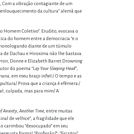
z”, Com a vibração contagiante de um
 enlouquecimento da cultura” alemã que
o Homem Coletivo”. Erudito, evocava o
ítica do homem entre a democracia “e o
em monologando diante de um túmulo
era de Dachau e Hiroxima não lhe bastava.
yron, Donne e Elizabeth Barret Drowning
autor do poema “
Lay Your Sleeping Head
”,
na, em meu braço infiel:/ O tempo e as
pultura/ Prova que a criança é efêmera:/
tal, culpada, mas para mim/ A
f Anxiety
,
Another Time
, entre muitas
nal de velhice”, a fragilidade que ele
ação carimbou “desocupado” em seu
gunta formal “Profissão?”: “Escritor”.