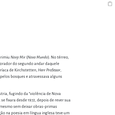
primiu
Novy Mir
(
Novo Mundo
). No térreo,
Morador do segundo andar daquele
íaca de Kirchstetten,
Herr Professor
,
pelos bosques e atravessava alguns
ria, fugindo da “violência de Nova
se fixara desde 1972, depois de rever sua
E, mesmo sem deixar obras-primas
lução na poesia em língua inglesa teve um