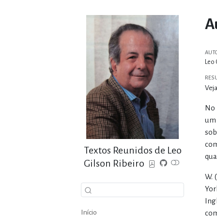
A
AUT
Leo 
RES
Veja
No 
um 
sob
com
Textos Reunidos de Leo
qua
Gilson Ribeiro
W. 
Yor
Ing
Início
com