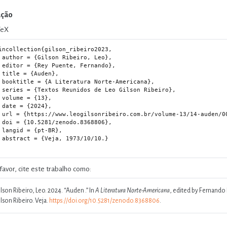
ação
TeX
incollection{gilson_ribeiro2023,

iro, Leo},

 Fernando},

uden},

te-Americana},

Gilson Ribeiro},

{13},

024},

/14-auden/00-auden.html},

.8368806},

t-BR},

73/10/10.}

favor, cite este trabalho como:
lson Ribeiro, Leo. 2024.
“Auden .”
In
A Literatura Norte-Americana
, edited by Fernando 
lson Ribeiro. Veja.
https://doi.org/10.5281/zenodo.8368806
.