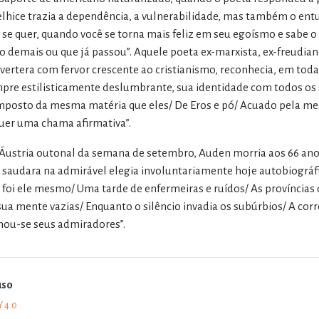
elhice trazia a dependência, a vulnerabilidade, mas também o entu
 se quer, quando você se torna mais feliz em seu egoísmo e sabe o q
o demais ou que já passou”. Aquele poeta ex-marxista, ex-freudiano
vertera com fervor crescente ao cristianismo, reconhecia, em toda
pre estilisticamente deslumbrante, sua identidade com todos os
posto da mesma matéria que eles/ De Eros e pó/ Acuado pela m
uer uma chama afirmativa”.
Áustria outonal da semana de setembro, Auden morria aos 66 anos
 saudara na admirável elegia involuntariamente hoje autobiográfic
 foi ele mesmo/ Uma tarde de enfermeiras e ruídos/ As províncias 
sua mente vazias/ Enquanto o silêncio invadia os subúrbios/ A corre
nou-se seus admiradores”.
uso
Y 4.0