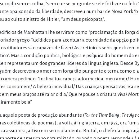
sumido sem escolha, “sem que se pergunte se ele foi livre ou feli
nte apaixonado da liberdade, descreveu num bar de Nova York “o
ou ao culto sinistro de Hitler, “um deus psicopata”.
edifícios de Manhattan lhe serviram como “proclamação da força d
toriador grego Tucídides para acentuar a eternidade da opção pol
 os ditadores são capazes de fazer/ As cretinices senis que diz
tico”. Mas a condição política, biológica e psíquica do homem da 
en representa um dos grandes líderes da língua inglesa. Desde B
guém descrevera o amor com força tão pungente e terna como o 
 começa pedindo: “Inclina tua cabeça adormecida, meu amor/ Huma
res consomem/ A beleza individual/ Das crianças pensativas, e a se
 em meus braços até raiar o dia/ Que repouse a criatura viva/ Mor
eiramente bela”.
a aquele poeta de produção abundante (
For the Time Being
,
The Age o
ras coletâneas de poemas), a volta à Inglaterra, em 1972, era “um si
ca assumira, altivo em seu isolamento. Brutal, o chefe da imigr
saporte de americano naturalizado, quando o poeta respondeu à per